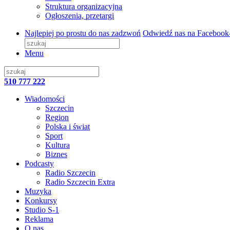
Struktura organizacyjna
Ogłoszenia, przetargi
Najlepiej po prostu do nas zadzwoń
Odwiedź nas na Facebook
Menu
510 777 222
Wiadomości
Szczecin
Region
Polska i świat
Sport
Kultura
Biznes
Podcasty
Radio Szczecin
Radio Szczecin Extra
Muzyka
Konkursy
Studio S-1
Reklama
O nas