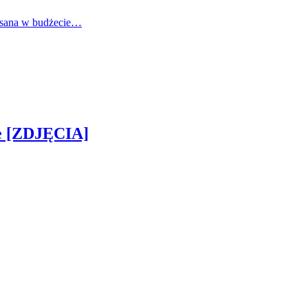
pisana w budżecie…
ie [ZDJĘCIA]