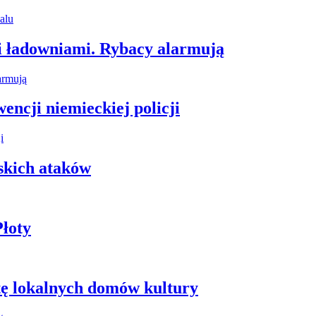
i ładowniami. Rybacy alarmują
encji niemieckiej policji
skich ataków
łoty
tę lokalnych domów kultury