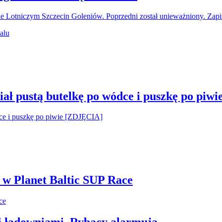
ie Lotniczym Szczecin Goleniów. Poprzedni został unieważniony. Za
ał pustą butelkę po wódce i puszkę po piw
i w Planet Baltic SUP Race
i ładowniami. Rybacy alarmują