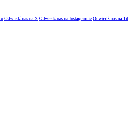
-u
Odwiedź nas na X
Odwiedź nas na Instagram-ie
Odwiedź nas na Ti