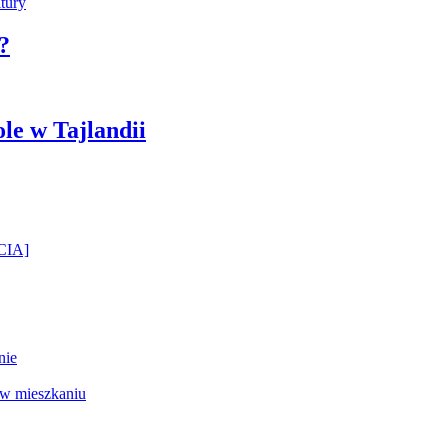
?
ole w Tajlandii
ĘCIA]
nie
 w mieszkaniu