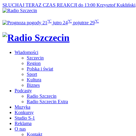
SŁUCHAJ TERAZ
CZAS REAKCJI do 13:00
Krzysztof Kuklińsk
°C
°C
°C
21
jutro
24
pojutrze
29
Wiadomości
Szczecin
Region
Polska i świat
Sport
Kultura
Biznes
Podcasty
Radio Szczecin
Radio Szczecin Extra
Muzyka
Konkursy
Studio S-1
Reklama
O nas
Kontakt