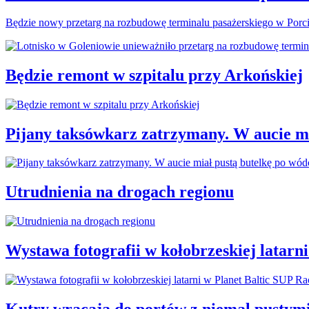
Będzie nowy przetarg na rozbudowę terminalu pasażerskiego w Porc
Będzie remont w szpitalu przy Arkońskiej
Pijany taksówkarz zatrzymany. W aucie mi
Utrudnienia na drogach regionu
Wystawa fotografii w kołobrzeskiej latarn
Kutry wracają do portów z niemal pustym