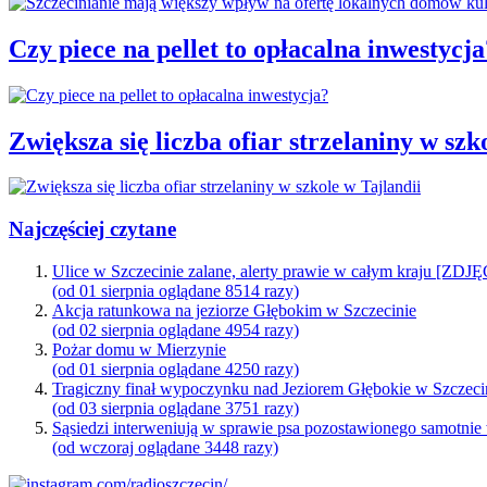
Czy piece na pellet to opłacalna inwestycja
Zwiększa się liczba ofiar strzelaniny w szk
Najczęściej czytane
Ulice w Szczecinie zalane, alerty prawie w całym kraju [ZDJ
(od 01 sierpnia oglądane 8514 razy)
Akcja ratunkowa na jeziorze Głębokim w Szczecinie
(od 02 sierpnia oglądane 4954 razy)
Pożar domu w Mierzynie
(od 01 sierpnia oglądane 4250 razy)
Tragiczny finał wypoczynku nad Jeziorem Głębokie w Szczeci
(od 03 sierpnia oglądane 3751 razy)
Sąsiedzi interweniują w sprawie psa pozostawionego samotnie
(od wczoraj oglądane 3448 razy)