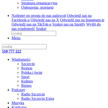
Struktura organizacyjna
Ogłoszenia, przetargi
Najlepiej po prostu do nas zadzwoń
Odwiedź nas na
Facebook-u
Odwiedź nas na X
Odwiedź nas na Instagram-ie
Odwiedź nas na TikTok-u
Szukaj nas na Spotify
Wyślij do
nas wiadomość
Szukaj
Menu
510 777 222
Wiadomości
Szczecin
Region
Polska i świat
Sport
Kultura
Biznes
Podcasty
Radio Szczecin
Radio Szczecin Extra
Muzyka
Konkursy