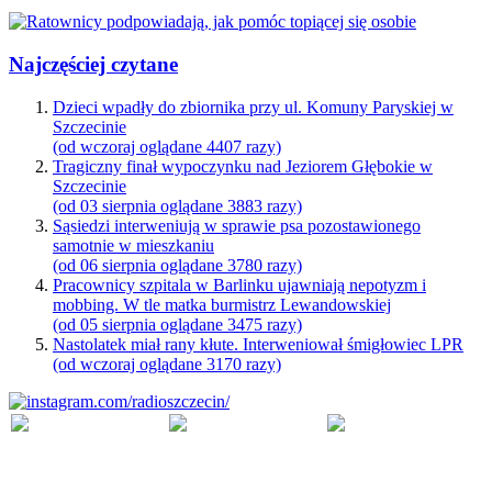
Najczęściej czytane
Dzieci wpadły do zbiornika przy ul. Komuny Paryskiej w
Szczecinie
(od wczoraj oglądane 4407 razy)
Tragiczny finał wypoczynku nad Jeziorem Głębokie w
Szczecinie
(od 03 sierpnia oglądane 3883 razy)
Sąsiedzi interweniują w sprawie psa pozostawionego
samotnie w mieszkaniu
(od 06 sierpnia oglądane 3780 razy)
Pracownicy szpitala w Barlinku ujawniają nepotyzm i
mobbing. W tle matka burmistrz Lewandowskiej
(od 05 sierpnia oglądane 3475 razy)
Nastolatek miał rany kłute. Interweniował śmigłowiec LPR
(od wczoraj oglądane 3170 razy)