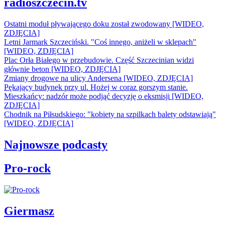
radioszczecin.tv
Ostatni moduł pływającego doku został zwodowany [WIDEO,
ZDJĘCIA]
Letni Jarmark Szczeciński. "Coś innego, aniżeli w sklepach"
[WIDEO, ZDJĘCIA]
Plac Orła Białego w przebudowie. Część Szczecinian widzi
głównie beton [WIDEO, ZDJĘCIA]
Zmiany drogowe na ulicy Andersena [WIDEO, ZDJĘCIA]
Pękający budynek przy ul. Hożej w coraz gorszym stanie.
Mieszkańcy: nadzór może podjąć decyzję o eksmisji [WIDEO,
ZDJĘCIA]
Chodnik na Piłsudskiego: "kobiety na szpilkach balety odstawiają"
[WIDEO, ZDJĘCIA]
Najnowsze podcasty
Pro-rock
Giermasz