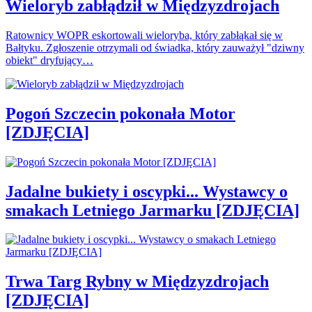
Wieloryb zabłądził w Międzyzdrojach
Ratownicy WOPR eskortowali wieloryba, który zabłąkał się w
Bałtyku. Zgłoszenie otrzymali od świadka, który zauważył "dziwny
obiekt" dryfujący…
Pogoń Szczecin pokonała Motor
[ZDJĘCIA]
Jadalne bukiety i oscypki... Wystawcy o
smakach Letniego Jarmarku [ZDJĘCIA]
Trwa Targ Rybny w Międzyzdrojach
[ZDJĘCIA]