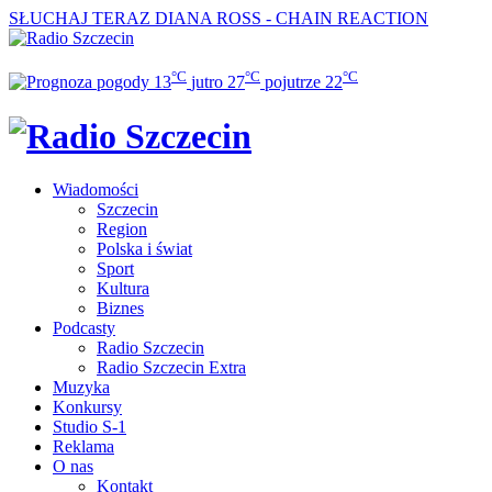
SŁUCHAJ TERAZ
DIANA ROSS - CHAIN REACTION
°C
°C
°C
13
jutro
27
pojutrze
22
Wiadomości
Szczecin
Region
Polska i świat
Sport
Kultura
Biznes
Podcasty
Radio Szczecin
Radio Szczecin Extra
Muzyka
Konkursy
Studio S-1
Reklama
O nas
Kontakt