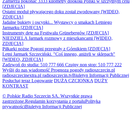
Zamierza pokonać 3333 kilometry dookoła Polski w szczytnym celu
[ZDJĘCIA]
Ostatni moduł pływającego doku został zwodowany [WIDEO,
ZDJĘCIA]
Jadalne bukiety i oscypki... Wystawcy o smakach Letniego
Jarmarku [ZDJĘCIA]
Instrumenty dęte na Festiwalu Grünebergów [ZDJĘCIA]
NIEDZIELA Jarmark rozmowy z mieszkancami [WIDEO,
ZDJĘCIA]
Piłkarki nożne Pogoni przegrały z Górnikiem [ZDJĘCIA]
Letni Jarmark Szczeciński. "Coś innego, aniżeli w sklepach"
[WIDEO, ZDJĘCIA]
Zadzwoń do studia: 510 777 666
Czujny non stop: 510 777 222
Wyślij do nas wiadomość
Prognoza pogody
radioszczecin.pl
radioszczecinextra.pl
radioszczecin.tv
Biuletyn Informacji Publicznej
Posłuchaj teraz
Logowanie
DUŻA CZCIONKA
DUŻY
KONTRAST
© Polskie Radio Szczecin SA. Wszystkie prawa
zastrzeżone.
Regulamin korzystania z portalu
Polityka
prywatności
Biuletyn Informacji Publicznej