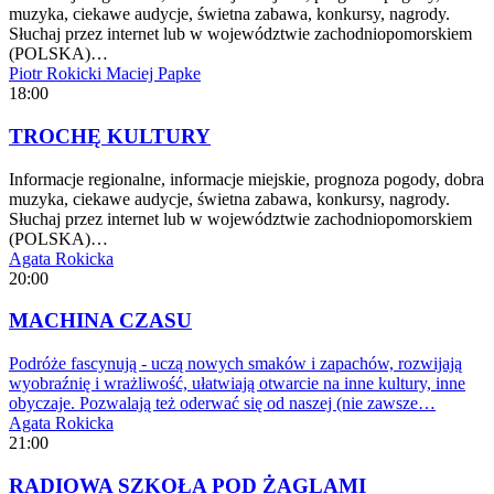
muzyka, ciekawe audycje, świetna zabawa, konkursy, nagrody.
Słuchaj przez internet lub w województwie zachodniopomorskiem
(POLSKA)…
Piotr Rokicki
Maciej Papke
18:00
TROCHĘ KULTURY
Informacje regionalne, informacje miejskie, prognoza pogody, dobra
muzyka, ciekawe audycje, świetna zabawa, konkursy, nagrody.
Słuchaj przez internet lub w województwie zachodniopomorskiem
(POLSKA)…
Agata Rokicka
20:00
MACHINA CZASU
Podróże fascynują - uczą nowych smaków i zapachów, rozwijają
wyobraźnię i wrażliwość, ułatwiają otwarcie na inne kultury, inne
obyczaje. Pozwalają też oderwać się od naszej (nie zawsze…
Agata Rokicka
21:00
RADIOWA SZKOŁA POD ŻAGLAMI