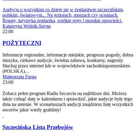
Audycja o wszystkim co dzieje się w żeglarstwie szczecińskim,
polskim, światowym... Na jeziorach, morzach czy oceanach.
Regaty, turystyka żeglarska, wielkie rejsy i morskie opowieści.
Katarzyna Wolnik-Sayna
22:00
POŻYTECZNI
Informacje regionalne, informacje miejskie, prognoza pogody, dobra
muzyka, ciekawe audycje, świetna zabawa, konkursy, nagrody.
Słuchaj przez internet lub w województwie zachodniopomorskiem
(POLSKA)…
Małgorzata Furga
23:00
Zobacz pełen program Radia Szczecin na najbliższe dni. Możesz
także cofnąć datę w kalendarzu i sprawdzić, jakie audycje były tego
dnia na antenie. W scenariuszach audycji znajdziesz listę wszystkich
uworów jakie wtedy graliśmy!
Szczecińska Lista Przebojów