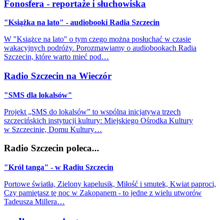
Fonosfera - reportaże i słuchowiska
"Książka na lato" - audiobooki Radia Szczecin
W "Książce na lato" o tym czego można posłuchać w czasie
wakacyjnych podróży. Porozmawiamy o audiobookach Radia
Szczecin, które warto mieć pod…
Radio Szczecin na Wieczór
"SMS dla lokalsów"
Projekt „SMS do lokalsów” to wspólna inicjatywa trzech
szczecińskich instytucji kultury: Miejskiego Ośrodka Kultury
w Szczecinie, Domu Kultury…
Radio Szczecin poleca...
"Król tanga" - w Radiu Szczecin
Portowe światła, Zielony kapelusik, Miłość i smutek, Kwiat paproci,
Czy pamiętasz tę noc w Zakopanem - to jedne z wielu utworów
Tadeusza Millera…