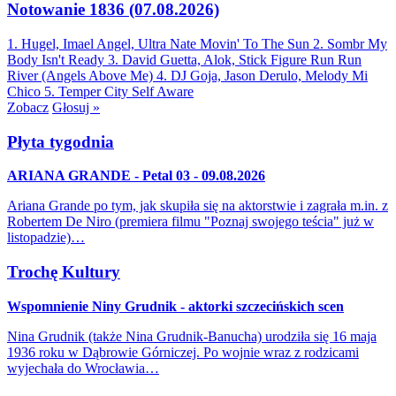
Notowanie 1836 (07.08.2026)
1. Hugel, Imael Angel, Ultra Nate
Movin' To The Sun
2. Sombr
My
Body Isn't Ready
3. David Guetta, Alok, Stick Figure
Run Run
River (Angels Above Me)
4. DJ Goja, Jason Derulo, Melody
Mi
Chico
5. Temper City
Self Aware
Zobacz
Głosuj »
Płyta tygodnia
ARIANA GRANDE - Petal 03 - 09.08.2026
Ariana Grande po tym, jak skupiła się na aktorstwie i zagrała m.in. z
Robertem De Niro (premiera filmu "Poznaj swojego teścia" już w
listopadzie)…
Trochę Kultury
Wspomnienie Niny Grudnik - aktorki szczecińskich scen
Nina Grudnik (także Nina Grudnik-Banucha) urodziła się 16 maja
1936 roku w Dąbrowie Górniczej. Po wojnie wraz z rodzicami
wyjechała do Wrocławia…