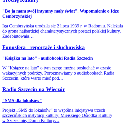
"Bo ja mam swój intymny mały świat". Wspomnienie o Idze
Cembrzyńskiej
Iga Cembrzyńska urodziła się 2 lipca 1939 r. w Radomiu. Należała
do grona najbardziej charakterystycznych postaci polskiej kultury.
Zadebiutowała…
Fonosfera - reportaże i słuchowiska
"Książka na lato" - audiobooki Radia Szczecin
W "Książce na lato" o tym czego można posłuchać w czasie
wakacyjnych podróży. Porozmawiamy o audiobookach Radia
Szczecin, które warto mieć pod…
Radio Szczecin na Wieczór
"SMS dla lokalsów"
Projekt „SMS do lokalsów” to wspólna inicjatywa trzech
szczecińskich instytucji kultury: Miejskiego Ośrodka Kultury
w Szczecinie, Domu Kultury…