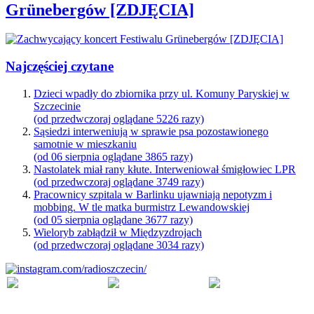
Grünebergów [ZDJĘCIA]
Najczęściej czytane
Dzieci wpadły do zbiornika przy ul. Komuny Paryskiej w
Szczecinie
(od przedwczoraj oglądane 5226 razy)
Sąsiedzi interweniują w sprawie psa pozostawionego
samotnie w mieszkaniu
(od 06 sierpnia oglądane 3865 razy)
Nastolatek miał rany kłute. Interweniował śmigłowiec LPR
(od przedwczoraj oglądane 3749 razy)
Pracownicy szpitala w Barlinku ujawniają nepotyzm i
mobbing. W tle matka burmistrz Lewandowskiej
(od 05 sierpnia oglądane 3677 razy)
Wieloryb zabłądził w Międzyzdrojach
(od przedwczoraj oglądane 3034 razy)