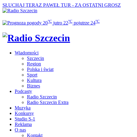
SŁUCHAJ TERAZ
PAWEŁ TUR - ZA OSTATNI GROSZ
°C
°C
°C
20
jutro
22
pojutrze
24
Wiadomości
Szczecin
Region
Polska i świat
Sport
Kultura
Biznes
Podcasty
Radio Szczecin
Radio Szczecin Extra
Muzyka
Konkursy
Studio S-1
Reklama
O nas
Kontakt