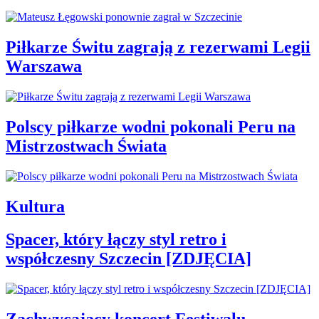
Piłkarze Świtu zagrają z rezerwami Legii
Warszawa
Polscy piłkarze wodni pokonali Peru na
Mistrzostwach Świata
Kultura
Spacer, który łączy styl retro i
współczesny Szczecin [ZDJĘCIA]