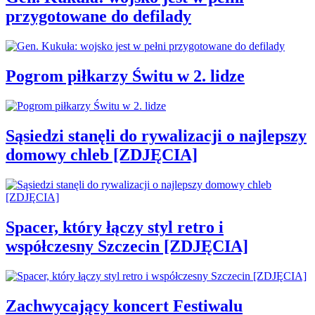
przygotowane do defilady
Pogrom piłkarzy Świtu w 2. lidze
Sąsiedzi stanęli do rywalizacji o najlepszy
domowy chleb [ZDJĘCIA]
Spacer, który łączy styl retro i
współczesny Szczecin [ZDJĘCIA]
Zachwycający koncert Festiwalu