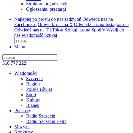
Struktura organizacyjna
Ogłoszenia, przetargi
Najlepiej po prostu do nas zadzwoń
Odwiedź nas na
Facebook-u
Odwiedź nas na X
Odwiedź nas na Instagram-ie
Odwiedź nas na TikTok-u
Szukaj nas na Spotify
Wyślij do
nas wiadomość
Szukaj
Menu
510 777 222
Wiadomości
Szczecin
Region
Polska i świat
Sport
Kultura
Biznes
Podcasty
Radio Szczecin
Radio Szczecin Extra
Muzyka
Konkursy