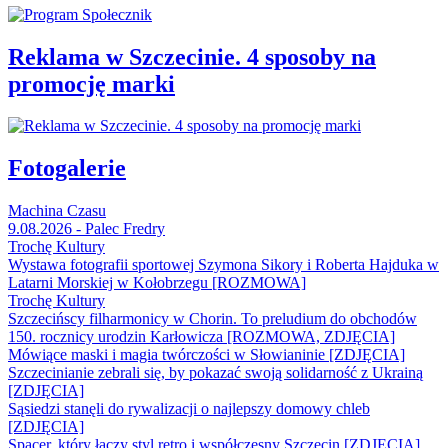
Reklama w Szczecinie. 4 sposoby na
promocję marki
Fotogalerie
Machina Czasu
9.08.2026 - Palec Fredry
Trochę Kultury
Wystawa fotografii sportowej Szymona Sikory i Roberta Hajduka w
Latarni Morskiej w Kołobrzegu [ROZMOWA]
Trochę Kultury
Szczecińscy filharmonicy w Chorin. To preludium do obchodów
150. rocznicy urodzin Karłowicza [ROZMOWA, ZDJĘCIA]
Mówiące maski i magia twórczości w Słowianinie [ZDJĘCIA]
Szczecinianie zebrali się, by pokazać swoją solidarność z Ukrainą
[ZDJĘCIA]
Sąsiedzi stanęli do rywalizacji o najlepszy domowy chleb
[ZDJĘCIA]
Spacer, który łączy styl retro i współczesny Szczecin [ZDJĘCIA]