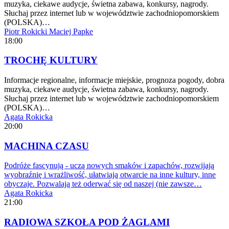
muzyka, ciekawe audycje, świetna zabawa, konkursy, nagrody.
Słuchaj przez internet lub w województwie zachodniopomorskiem
(POLSKA)…
Piotr Rokicki
Maciej Papke
18:00
TROCHĘ KULTURY
Informacje regionalne, informacje miejskie, prognoza pogody, dobra
muzyka, ciekawe audycje, świetna zabawa, konkursy, nagrody.
Słuchaj przez internet lub w województwie zachodniopomorskiem
(POLSKA)…
Agata Rokicka
20:00
MACHINA CZASU
Podróże fascynują - uczą nowych smaków i zapachów, rozwijają
wyobraźnię i wrażliwość, ułatwiają otwarcie na inne kultury, inne
obyczaje. Pozwalają też oderwać się od naszej (nie zawsze…
Agata Rokicka
21:00
RADIOWA SZKOŁA POD ŻAGLAMI