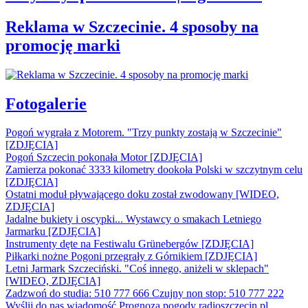
Reklama w Szczecinie. 4 sposoby na
promocję marki
Fotogalerie
Pogoń wygrała z Motorem. "Trzy punkty zostają w Szczecinie"
[ZDJĘCIA]
Pogoń Szczecin pokonała Motor [ZDJĘCIA]
Zamierza pokonać 3333 kilometry dookoła Polski w szczytnym celu
[ZDJĘCIA]
Ostatni moduł pływającego doku został zwodowany [WIDEO,
ZDJĘCIA]
Jadalne bukiety i oscypki... Wystawcy o smakach Letniego
Jarmarku [ZDJĘCIA]
Instrumenty dęte na Festiwalu Grünebergów [ZDJĘCIA]
Piłkarki nożne Pogoni przegrały z Górnikiem [ZDJĘCIA]
Letni Jarmark Szczeciński. "Coś innego, aniżeli w sklepach"
[WIDEO, ZDJĘCIA]
Zadzwoń do studia: 510 777 666
Czujny non stop: 510 777 222
Wyślij do nas wiadomość
Prognoza pogody
radioszczecin.pl