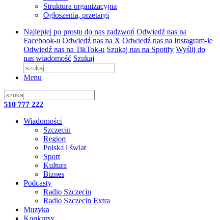
Struktura organizacyjna
Ogłoszenia, przetargi
Najlepiej po prostu do nas zadzwoń
Odwiedź nas na
Facebook-u
Odwiedź nas na X
Odwiedź nas na Instagram-ie
Odwiedź nas na TikTok-u
Szukaj nas na Spotify
Wyślij do
nas wiadomość
Szukaj
Menu
510 777 222
Wiadomości
Szczecin
Region
Polska i świat
Sport
Kultura
Biznes
Podcasty
Radio Szczecin
Radio Szczecin Extra
Muzyka
Konkursy