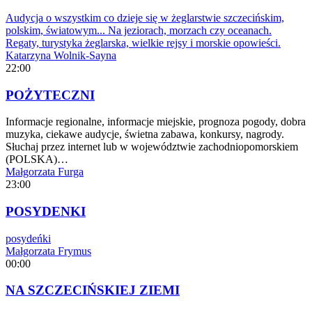
Audycja o wszystkim co dzieje się w żeglarstwie szczecińskim,
polskim, światowym... Na jeziorach, morzach czy oceanach.
Regaty, turystyka żeglarska, wielkie rejsy i morskie opowieści.
Katarzyna Wolnik-Sayna
22:00
POŻYTECZNI
Informacje regionalne, informacje miejskie, prognoza pogody, dobra
muzyka, ciekawe audycje, świetna zabawa, konkursy, nagrody.
Słuchaj przez internet lub w województwie zachodniopomorskiem
(POLSKA)…
Małgorzata Furga
23:00
POSYDENKI
posydeńki
Małgorzata Frymus
00:00
NA SZCZECIŃSKIEJ ZIEMI