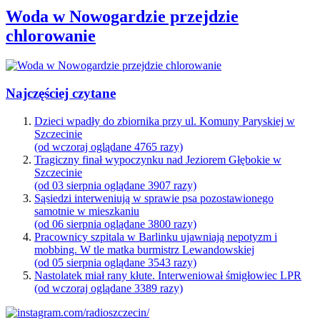
Woda w Nowogardzie przejdzie
chlorowanie
Najczęściej czytane
Dzieci wpadły do zbiornika przy ul. Komuny Paryskiej w
Szczecinie
(od wczoraj oglądane 4765 razy)
Tragiczny finał wypoczynku nad Jeziorem Głębokie w
Szczecinie
(od 03 sierpnia oglądane 3907 razy)
Sąsiedzi interweniują w sprawie psa pozostawionego
samotnie w mieszkaniu
(od 06 sierpnia oglądane 3800 razy)
Pracownicy szpitala w Barlinku ujawniają nepotyzm i
mobbing. W tle matka burmistrz Lewandowskiej
(od 05 sierpnia oglądane 3543 razy)
Nastolatek miał rany kłute. Interweniował śmigłowiec LPR
(od wczoraj oglądane 3389 razy)