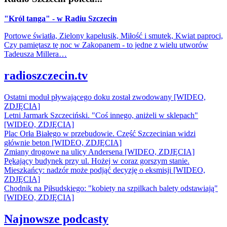
"Król tanga" - w Radiu Szczecin
Portowe światła, Zielony kapelusik, Miłość i smutek, Kwiat paproci,
Czy pamiętasz tę noc w Zakopanem - to jedne z wielu utworów
Tadeusza Millera…
radioszczecin.tv
Ostatni moduł pływającego doku został zwodowany [WIDEO,
ZDJĘCIA]
Letni Jarmark Szczeciński. "Coś innego, aniżeli w sklepach"
[WIDEO, ZDJĘCIA]
Plac Orła Białego w przebudowie. Część Szczecinian widzi
głównie beton [WIDEO, ZDJĘCIA]
Zmiany drogowe na ulicy Andersena [WIDEO, ZDJĘCIA]
Pękający budynek przy ul. Hożej w coraz gorszym stanie.
Mieszkańcy: nadzór może podjąć decyzję o eksmisji [WIDEO,
ZDJĘCIA]
Chodnik na Piłsudskiego: "kobiety na szpilkach balety odstawiają"
[WIDEO, ZDJĘCIA]
Najnowsze podcasty