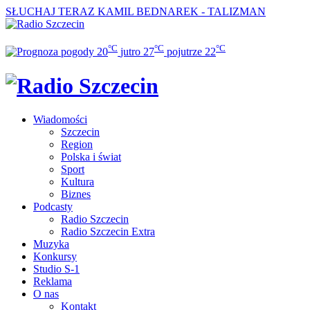
SŁUCHAJ TERAZ
KAMIL BEDNAREK - TALIZMAN
°C
°C
°C
20
jutro
27
pojutrze
22
Wiadomości
Szczecin
Region
Polska i świat
Sport
Kultura
Biznes
Podcasty
Radio Szczecin
Radio Szczecin Extra
Muzyka
Konkursy
Studio S-1
Reklama
O nas
Kontakt