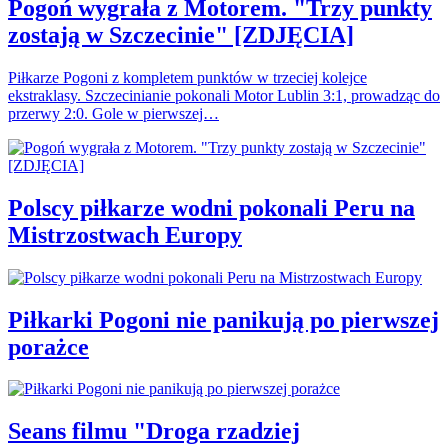
Pogoń wygrała z Motorem. "Trzy punkty
zostają w Szczecinie" [ZDJĘCIA]
Piłkarze Pogoni z kompletem punktów w trzeciej kolejce
ekstraklasy. Szczecinianie pokonali Motor Lublin 3:1, prowadząc do
przerwy 2:0. Gole w pierwszej…
Polscy piłkarze wodni pokonali Peru na
Mistrzostwach Europy
Piłkarki Pogoni nie panikują po pierwszej
porażce
Seans filmu "Droga rzadziej