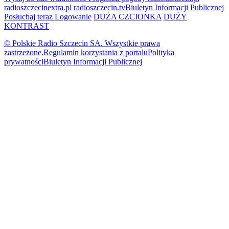
radioszczecinextra.pl
radioszczecin.tv
Biuletyn Informacji Publicznej
Posłuchaj teraz
Logowanie
DUŻA CZCIONKA
DUŻY
KONTRAST
© Polskie Radio Szczecin SA. Wszystkie prawa
zastrzeżone.
Regulamin korzystania z portalu
Polityka
prywatności
Biuletyn Informacji Publicznej