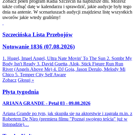
Zobacz pełen program Radia Szczecin na najbliższe dni. Możesz
także cofnąć datę w kalendarzu i sprawdzić, jakie audycje były tego
dnia na antenie. W scenariuszach audycji znajdziesz listę wszystkich
uworów jakie wtedy graliśmy!
Szczecińska Lista Przebojów
Notowanie 1836 (07.08.2026)
1. Hugel, Imael Angel, Ultra Nate
Movin' To The Sun
2. Sombr
My
Body Isn't Ready
3. David Guetta, Alok, Stick Figure
Run Run
River (Angels Above Me)
4. DJ Goja, Jason Derulo, Melody
Mi
Chico
5. Temper City
Self Aware
Zobacz
Głosuj »
Płyta tygodnia
ARIANA GRANDE - Petal 03 - 09.08.2026
Ariana Grande po tym, jak skupiła się na aktorstwie i zagrała m.in. z
Robertem De Niro (premiera filmu "Poznaj swojego teścia" już w
listopadzie)…