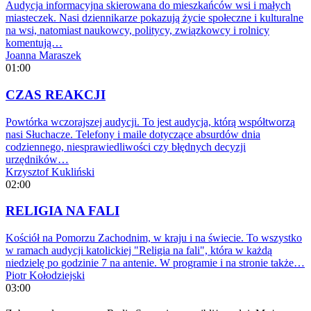
Audycja informacyjna skierowana do mieszkańców wsi i małych
miasteczek. Nasi dziennikarze pokazują życie społeczne i kulturalne
na wsi, natomiast naukowcy, politycy, związkowcy i rolnicy
komentują…
Joanna Maraszek
01:00
CZAS REAKCJI
Powtórka wczorajszej audycji. To jest audycja, którą współtworzą
nasi Słuchacze. Telefony i maile dotyczące absurdów dnia
codziennego, niesprawiedliwości czy błędnych decyzji
urzędników…
Krzysztof Kukliński
02:00
RELIGIA NA FALI
Kościół na Pomorzu Zachodnim, w kraju i na świecie. To wszystko
w ramach audycji katolickiej "Religia na fali", która w każdą
niedzielę po godzinie 7 na antenie. W programie i na stronie także…
Piotr Kołodziejski
03:00