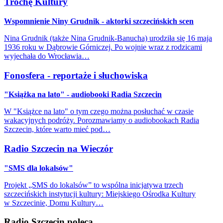
Trochę Kultury
Wspomnienie Niny Grudnik - aktorki szczecińskich scen
Nina Grudnik (także Nina Grudnik-Banucha) urodziła się 16 maja
1936 roku w Dąbrowie Górniczej. Po wojnie wraz z rodzicami
wyjechała do Wrocławia…
Fonosfera - reportaże i słuchowiska
"Książka na lato" - audiobooki Radia Szczecin
W "Książce na lato" o tym czego można posłuchać w czasie
wakacyjnych podróży. Porozmawiamy o audiobookach Radia
Szczecin, które warto mieć pod…
Radio Szczecin na Wieczór
"SMS dla lokalsów"
Projekt „SMS do lokalsów” to wspólna inicjatywa trzech
szczecińskich instytucji kultury: Miejskiego Ośrodka Kultury
w Szczecinie, Domu Kultury…
Radio Szczecin poleca...