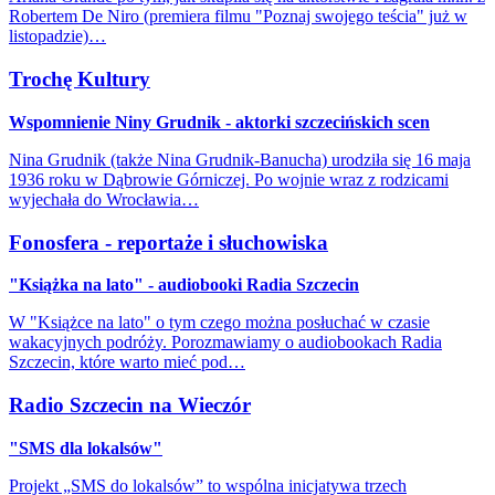
Robertem De Niro (premiera filmu "Poznaj swojego teścia" już w
listopadzie)…
Trochę Kultury
Wspomnienie Niny Grudnik - aktorki szczecińskich scen
Nina Grudnik (także Nina Grudnik-Banucha) urodziła się 16 maja
1936 roku w Dąbrowie Górniczej. Po wojnie wraz z rodzicami
wyjechała do Wrocławia…
Fonosfera - reportaże i słuchowiska
"Książka na lato" - audiobooki Radia Szczecin
W "Książce na lato" o tym czego można posłuchać w czasie
wakacyjnych podróży. Porozmawiamy o audiobookach Radia
Szczecin, które warto mieć pod…
Radio Szczecin na Wieczór
"SMS dla lokalsów"
Projekt „SMS do lokalsów” to wspólna inicjatywa trzech