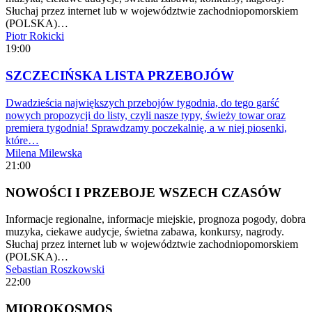
Słuchaj przez internet lub w województwie zachodniopomorskiem
(POLSKA)…
Piotr Rokicki
19:00
SZCZECIŃSKA LISTA PRZEBOJÓW
Dwadzieścia największych przebojów tygodnia, do tego garść
nowych propozycji do listy, czyli nasze typy, świeży towar oraz
premiera tygodnia! Sprawdzamy poczekalnię, a w niej piosenki,
które…
Milena Milewska
21:00
NOWOŚCI I PRZEBOJE WSZECH CZASÓW
Informacje regionalne, informacje miejskie, prognoza pogody, dobra
muzyka, ciekawe audycje, świetna zabawa, konkursy, nagrody.
Słuchaj przez internet lub w województwie zachodniopomorskiem
(POLSKA)…
Sebastian Roszkowski
22:00
MIQROKOSMOS