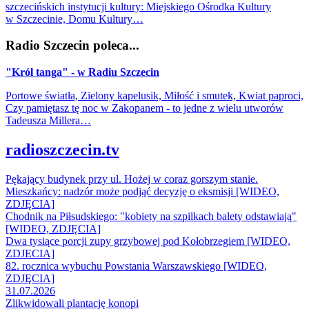
szczecińskich instytucji kultury: Miejskiego Ośrodka Kultury
w Szczecinie, Domu Kultury…
Radio Szczecin poleca...
"Król tanga" - w Radiu Szczecin
Portowe światła, Zielony kapelusik, Miłość i smutek, Kwiat paproci,
Czy pamiętasz tę noc w Zakopanem - to jedne z wielu utworów
Tadeusza Millera…
radioszczecin.tv
Pękający budynek przy ul. Hożej w coraz gorszym stanie.
Mieszkańcy: nadzór może podjąć decyzję o eksmisji [WIDEO,
ZDJĘCIA]
Chodnik na Piłsudskiego: "kobiety na szpilkach balety odstawiają"
[WIDEO, ZDJĘCIA]
Dwa tysiące porcji zupy grzybowej pod Kołobrzegiem [WIDEO,
ZDJECIA]
82. rocznica wybuchu Powstania Warszawskiego [WIDEO,
ZDJĘCIA]
31.07.2026
Zlikwidowali plantację konopi