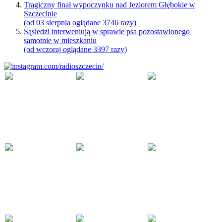
Tragiczny finał wypoczynku nad Jeziorem Głębokie w
Szczecinie
(od 03 sierpnia oglądane 3746 razy)
Sąsiedzi interweniują w sprawie psa pozostawionego
samotnie w mieszkaniu
(od wczoraj oglądane 3397 razy)