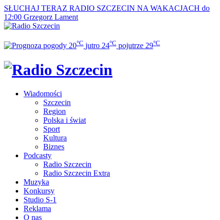
SŁUCHAJ TERAZ
RADIO SZCZECIN NA WAKACJACH do
12:00
Grzegorz Lament
°C
°C
°C
20
jutro
24
pojutrze
29
Wiadomości
Szczecin
Region
Polska i świat
Sport
Kultura
Biznes
Podcasty
Radio Szczecin
Radio Szczecin Extra
Muzyka
Konkursy
Studio S-1
Reklama
O nas