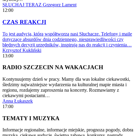
SŁUCHAJ TERAZ
Grzegorz Lament
12:00
CZAS REAKCJI
To jest audycja, którą współtworzą nasi Słuchacze. Telefony i maile
dotyczące absurdów dnia codziennego, niesprawiedliwości czy
błędnych decyzji urzędników, inspirują nas do reakcji i czynienia…
Krzysztof Kukliński
13:00
RADIO SZCZECIN NA WAKACJACH
Kontynuujemy dzień w pracy. Mamy dla was lokalne ciekawostki,
śledzimy najważniejsze wydarzenia na kulturalnej mapie miasta i
regionu, rozdajemy zaproszenia na koncerty. Rozmawiamy z
ciekawymi postaciami…
Anna Łukaszek
17:00
TEMATY I MUZYKA
Informacje regionalne, informacje miejskie, prognoza pogody, dobra
muzyka, ciekawe audycje, świetna zabawa, konkursy, nagrody.