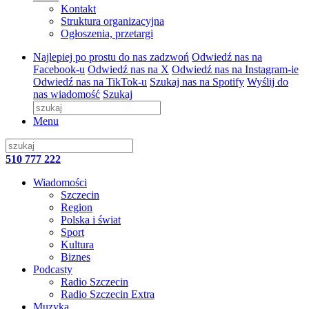
Kontakt
Struktura organizacyjna
Ogłoszenia, przetargi
Najlepiej po prostu do nas zadzwoń
Odwiedź nas na
Facebook-u
Odwiedź nas na X
Odwiedź nas na Instagram-ie
Odwiedź nas na TikTok-u
Szukaj nas na Spotify
Wyślij do
nas wiadomość
Szukaj
Menu
510 777 222
Wiadomości
Szczecin
Region
Polska i świat
Sport
Kultura
Biznes
Podcasty
Radio Szczecin
Radio Szczecin Extra
Muzyka