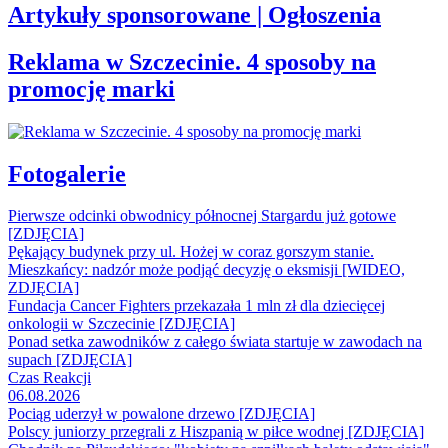
Artykuły sponsorowane | Ogłoszenia
Reklama w Szczecinie. 4 sposoby na
promocję marki
Fotogalerie
Pierwsze odcinki obwodnicy północnej Stargardu już gotowe
[ZDJĘCIA]
Pękający budynek przy ul. Hożej w coraz gorszym stanie.
Mieszkańcy: nadzór może podjąć decyzję o eksmisji [WIDEO,
ZDJĘCIA]
Fundacja Cancer Fighters przekazała 1 mln zł dla dziecięcej
onkologii w Szczecinie [ZDJĘCIA]
Ponad setka zawodników z całego świata startuje w zawodach na
supach [ZDJĘCIA]
Czas Reakcji
06.08.2026
Pociąg uderzył w powalone drzewo [ZDJĘCIA]
Polscy juniorzy przegrali z Hiszpanią w piłce wodnej [ZDJĘCIA]