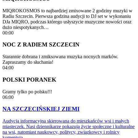
MIQROKOSMOS to najbardziej zmixowane 2 godziny muzyki w
Radiu Szczecin. Pierwsza godzina audycji to DJ set w wykonaniu
DJa MIQRO, podczas którego usłyszycie muzyczne nowości oraz
dużo niespotykanych…
00:00
NOC Z RADIEM SZCZECIN
Starannie dobrana i zmiksowana muzyka nocnych marków.
Zapraszamy do słuchania!
04:00
POLSKI PORANEK
Gramy tylko po polsku!!!
06:00
NA SZCZECIŃSKIEJ ZIEMI
Audycja informacyjna skierowana do mieszkańców wsi i małych
miasteczek. Nasi dziennikarze pokazują życie społeczne i kulturalne
na wsi, natomiast naukowcy, politycy, związkowcy i rolnicy
komentują…