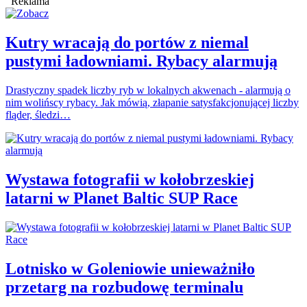
Reklama
Kutry wracają do portów z niemal
pustymi ładowniami. Rybacy alarmują
Drastyczny spadek liczby ryb w lokalnych akwenach - alarmują o
nim wolińscy rybacy. Jak mówią, złapanie satysfakcjonującej liczby
fląder, śledzi…
Wystawa fotografii w kołobrzeskiej
latarni w Planet Baltic SUP Race
Lotnisko w Goleniowie unieważniło
przetarg na rozbudowę terminalu