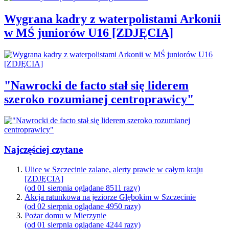
Wygrana kadry z waterpolistami Arkonii
w MŚ juniorów U16 [ZDJĘCIA]
"Nawrocki de facto stał się liderem
szeroko rozumianej centroprawicy"
Najczęściej czytane
Ulice w Szczecinie zalane, alerty prawie w całym kraju
[ZDJĘCIA]
(od 01 sierpnia oglądane 8511 razy)
Akcja ratunkowa na jeziorze Głębokim w Szczecinie
(od 02 sierpnia oglądane 4950 razy)
Pożar domu w Mierzynie
(od 01 sierpnia oglądane 4244 razy)