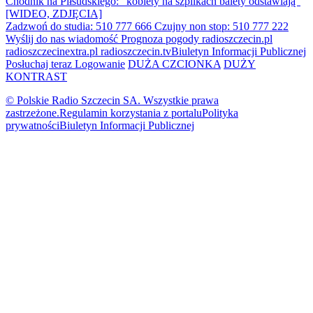
Chodnik na Piłsudskiego: "kobiety na szpilkach balety odstawiają"
[WIDEO, ZDJĘCIA]
Zadzwoń do studia: 510 777 666
Czujny non stop: 510 777 222
Wyślij do nas wiadomość
Prognoza pogody
radioszczecin.pl
radioszczecinextra.pl
radioszczecin.tv
Biuletyn Informacji Publicznej
Posłuchaj teraz
Logowanie
DUŻA CZCIONKA
DUŻY
KONTRAST
© Polskie Radio Szczecin SA. Wszystkie prawa
zastrzeżone.
Regulamin korzystania z portalu
Polityka
prywatności
Biuletyn Informacji Publicznej