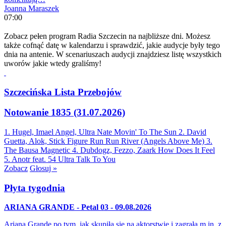
Joanna Maraszek
07:00
Zobacz pełen program Radia Szczecin na najbliższe dni. Możesz
także cofnąć datę w kalendarzu i sprawdzić, jakie audycje były tego
dnia na antenie. W scenariuszach audycji znajdziesz listę wszystkich
uworów jakie wtedy graliśmy!
Szczecińska Lista Przebojów
Notowanie 1835 (31.07.2026)
1. Hugel, Imael Angel, Ultra Nate
Movin' To The Sun
2. David
Guetta, Alok, Stick Figure
Run Run River (Angels Above Me)
3.
The Bausa
Magnetic
4. Dubdogz, Fezzo, Zaark
How Does It Feel
5. Anotr feat. 54 Ultra
Talk To You
Zobacz
Głosuj »
Płyta tygodnia
ARIANA GRANDE - Petal 03 - 09.08.2026
Ariana Grande po tym, jak skupiła się na aktorstwie i zagrała m.in. z