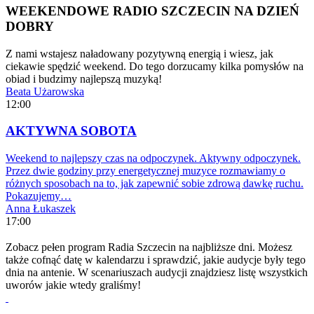
WEEKENDOWE RADIO SZCZECIN NA DZIEŃ
DOBRY
Z nami wstajesz naładowany pozytywną energią i wiesz, jak
ciekawie spędzić weekend. Do tego dorzucamy kilka pomysłów na
obiad i budzimy najlepszą muzyką!
Beata Użarowska
12:00
AKTYWNA SOBOTA
Weekend to najlepszy czas na odpoczynek. Aktywny odpoczynek.
Przez dwie godziny przy energetycznej muzyce rozmawiamy o
różnych sposobach na to, jak zapewnić sobie zdrową dawkę ruchu.
Pokazujemy…
Anna Łukaszek
17:00
Zobacz pełen program Radia Szczecin na najbliższe dni. Możesz
także cofnąć datę w kalendarzu i sprawdzić, jakie audycje były tego
dnia na antenie. W scenariuszach audycji znajdziesz listę wszystkich
uworów jakie wtedy graliśmy!