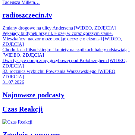
Tadeusza Millera…
radioszczecin.tv
Zmiany drogowe na ulicy Andersena [WIDEO, ZDJĘCIA]
Pękający budynek przy ul. Hożej w coraz gorszym stanie.
Mieszkańcy: nadzór może podjąć decyzję o eksmisji [WIDEO,
ZDJĘCIA]
Chodnik na Piłsudskiego: "kobiety na szpilkach balety odstawiają"
[WIDEO, ZDJĘCIA]
Dwa tysiące porcji zupy grzybowej pod Kołobrzegiem [WIDEO,
ZDJECIA]
82. rocznica wybuchu Powstania Warszawskiego [WIDEO,
ZDJĘCIA]
31.07.2026
Najnowsze podcasty
Czas Reakcji
Zgodnie z prawem