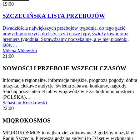
19:00
SZCZECIŃSKA LISTA PRZEBOJÓW
Dwadzieścia największych przebojów tygodnia, do tego garść
nowych propozycji do listy, czyli nasze typy, świeży towar oraz
premiera tygodnia! Sprawdzamy poczekalnię, a w niej piosenki,
które…
Milena Milewska
21:00
NOWOŚCI I PRZEBOJE WSZECH CZASÓW
Informacje regionalne, informacje miejskie, prognoza pogody, dobra
muzyka, ciekawe audycje, świetna zabawa, konkursy, nagrody.
Słuchaj przez internet lub w województwie zachodniopomorskiem
(POLSKA)…
Sebastian Roszkowski
22:00
MIQROKOSMOS
MIQROKOSMOS to najbardziej zmixowane 2 godziny muzyki w
Radiu Szczecin. Pierwsza godzina audycji to DJ set w wykonaniu