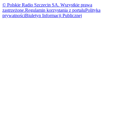
© Polskie Radio Szczecin SA. Wszystkie prawa
zastrzeżone.
Regulamin korzystania z portalu
Polityka
prywatności
Biuletyn Informacji Publicznej