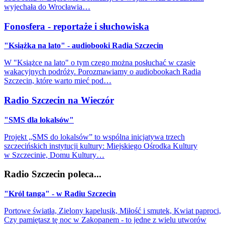
wyjechała do Wrocławia…
Fonosfera - reportaże i słuchowiska
"Książka na lato" - audiobooki Radia Szczecin
W "Książce na lato" o tym czego można posłuchać w czasie
wakacyjnych podróży. Porozmawiamy o audiobookach Radia
Szczecin, które warto mieć pod…
Radio Szczecin na Wieczór
"SMS dla lokalsów"
Projekt „SMS do lokalsów” to wspólna inicjatywa trzech
szczecińskich instytucji kultury: Miejskiego Ośrodka Kultury
w Szczecinie, Domu Kultury…
Radio Szczecin poleca...
"Król tanga" - w Radiu Szczecin
Portowe światła, Zielony kapelusik, Miłość i smutek, Kwiat paproci,
Czy pamiętasz tę noc w Zakopanem - to jedne z wielu utworów