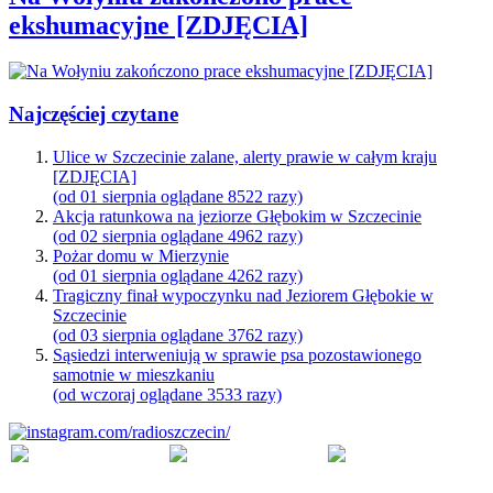
ekshumacyjne [ZDJĘCIA]
Najczęściej czytane
Ulice w Szczecinie zalane, alerty prawie w całym kraju
[ZDJĘCIA]
(od 01 sierpnia oglądane 8522 razy)
Akcja ratunkowa na jeziorze Głębokim w Szczecinie
(od 02 sierpnia oglądane 4962 razy)
Pożar domu w Mierzynie
(od 01 sierpnia oglądane 4262 razy)
Tragiczny finał wypoczynku nad Jeziorem Głębokie w
Szczecinie
(od 03 sierpnia oglądane 3762 razy)
Sąsiedzi interweniują w sprawie psa pozostawionego
samotnie w mieszkaniu
(od wczoraj oglądane 3533 razy)