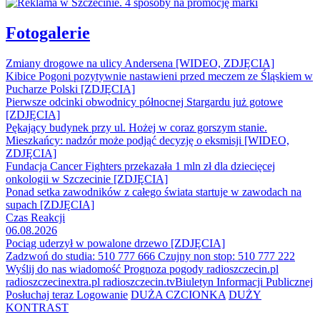
Fotogalerie
Zmiany drogowe na ulicy Andersena [WIDEO, ZDJĘCIA]
Kibice Pogoni pozytywnie nastawieni przed meczem ze Śląskiem w
Pucharze Polski [ZDJĘCIA]
Pierwsze odcinki obwodnicy północnej Stargardu już gotowe
[ZDJĘCIA]
Pękający budynek przy ul. Hożej w coraz gorszym stanie.
Mieszkańcy: nadzór może podjąć decyzję o eksmisji [WIDEO,
ZDJĘCIA]
Fundacja Cancer Fighters przekazała 1 mln zł dla dziecięcej
onkologii w Szczecinie [ZDJĘCIA]
Ponad setka zawodników z całego świata startuje w zawodach na
supach [ZDJĘCIA]
Czas Reakcji
06.08.2026
Pociąg uderzył w powalone drzewo [ZDJĘCIA]
Zadzwoń do studia: 510 777 666
Czujny non stop: 510 777 222
Wyślij do nas wiadomość
Prognoza pogody
radioszczecin.pl
radioszczecinextra.pl
radioszczecin.tv
Biuletyn Informacji Publicznej
Posłuchaj teraz
Logowanie
DUŻA CZCIONKA
DUŻY
KONTRAST