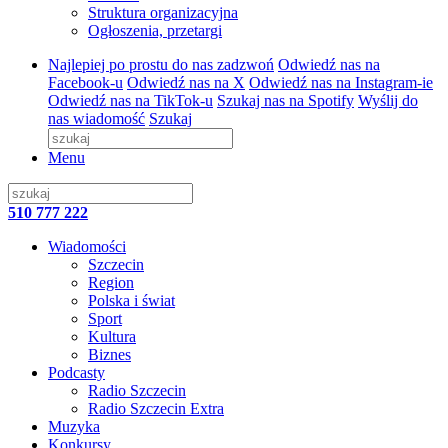
Struktura organizacyjna
Ogłoszenia, przetargi
Najlepiej po prostu do nas zadzwoń
Odwiedź nas na
Facebook-u
Odwiedź nas na X
Odwiedź nas na Instagram-ie
Odwiedź nas na TikTok-u
Szukaj nas na Spotify
Wyślij do
nas wiadomość
Szukaj
Menu
510 777 222
Wiadomości
Szczecin
Region
Polska i świat
Sport
Kultura
Biznes
Podcasty
Radio Szczecin
Radio Szczecin Extra
Muzyka
Konkursy