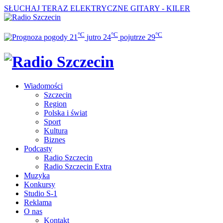
SŁUCHAJ TERAZ
ELEKTRYCZNE GITARY - KILER
°C
°C
°C
21
jutro
24
pojutrze
29
Wiadomości
Szczecin
Region
Polska i świat
Sport
Kultura
Biznes
Podcasty
Radio Szczecin
Radio Szczecin Extra
Muzyka
Konkursy
Studio S-1
Reklama
O nas
Kontakt