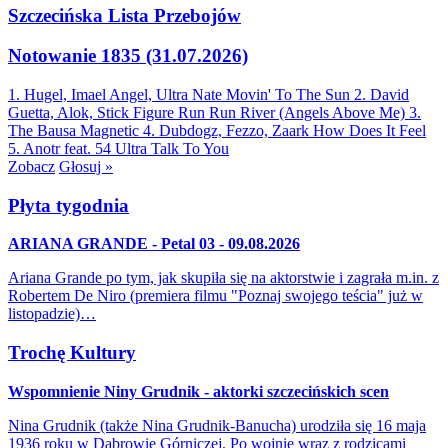
Szczecińska Lista Przebojów
Notowanie 1835 (31.07.2026)
1. Hugel, Imael Angel, Ultra Nate
Movin' To The Sun
2. David
Guetta, Alok, Stick Figure
Run Run River (Angels Above Me)
3.
The Bausa
Magnetic
4. Dubdogz, Fezzo, Zaark
How Does It Feel
5. Anotr feat. 54 Ultra
Talk To You
Zobacz
Głosuj »
Płyta tygodnia
ARIANA GRANDE - Petal 03 - 09.08.2026
Ariana Grande po tym, jak skupiła się na aktorstwie i zagrała m.in. z
Robertem De Niro (premiera filmu "Poznaj swojego teścia" już w
listopadzie)…
Trochę Kultury
Wspomnienie Niny Grudnik - aktorki szczecińskich scen
Nina Grudnik (także Nina Grudnik-Banucha) urodziła się 16 maja
1936 roku w Dąbrowie Górniczej. Po wojnie wraz z rodzicami