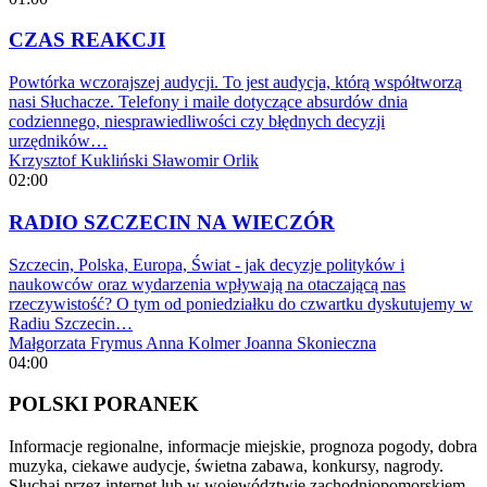
CZAS REAKCJI
Powtórka wczorajszej audycji. To jest audycja, którą współtworzą
nasi Słuchacze. Telefony i maile dotyczące absurdów dnia
codziennego, niesprawiedliwości czy błędnych decyzji
urzędników…
Krzysztof Kukliński
Sławomir Orlik
02:00
RADIO SZCZECIN NA WIECZÓR
Szczecin, Polska, Europa, Świat - jak decyzje polityków i
naukowców oraz wydarzenia wpływają na otaczającą nas
rzeczywistość? O tym od poniedziałku do czwartku dyskutujemy w
Radiu Szczecin…
Małgorzata Frymus
Anna Kolmer
Joanna Skonieczna
04:00
POLSKI PORANEK
Informacje regionalne, informacje miejskie, prognoza pogody, dobra
muzyka, ciekawe audycje, świetna zabawa, konkursy, nagrody.
Słuchaj przez internet lub w województwie zachodniopomorskiem