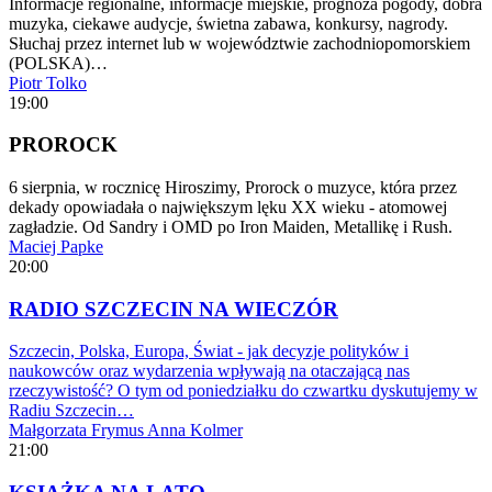
Informacje regionalne, informacje miejskie, prognoza pogody, dobra
muzyka, ciekawe audycje, świetna zabawa, konkursy, nagrody.
Słuchaj przez internet lub w województwie zachodniopomorskiem
(POLSKA)…
Piotr Tolko
19:00
PROROCK
6 sierpnia, w rocznicę Hiroszimy, Prorock o muzyce, która przez
dekady opowiadała o największym lęku XX wieku - atomowej
zagładzie. Od Sandry i OMD po Iron Maiden, Metallikę i Rush.
Maciej Papke
20:00
RADIO SZCZECIN NA WIECZÓR
Szczecin, Polska, Europa, Świat - jak decyzje polityków i
naukowców oraz wydarzenia wpływają na otaczającą nas
rzeczywistość? O tym od poniedziałku do czwartku dyskutujemy w
Radiu Szczecin…
Małgorzata Frymus
Anna Kolmer
21:00