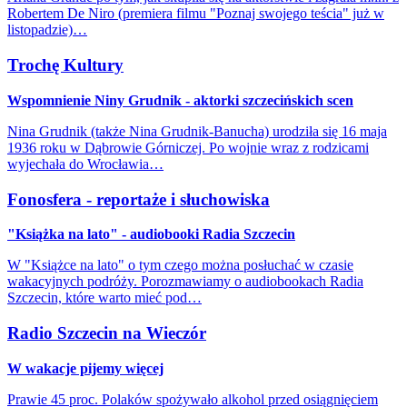
Robertem De Niro (premiera filmu "Poznaj swojego teścia" już w
listopadzie)…
Trochę Kultury
Wspomnienie Niny Grudnik - aktorki szczecińskich scen
Nina Grudnik (także Nina Grudnik-Banucha) urodziła się 16 maja
1936 roku w Dąbrowie Górniczej. Po wojnie wraz z rodzicami
wyjechała do Wrocławia…
Fonosfera - reportaże i słuchowiska
"Książka na lato" - audiobooki Radia Szczecin
W "Książce na lato" o tym czego można posłuchać w czasie
wakacyjnych podróży. Porozmawiamy o audiobookach Radia
Szczecin, które warto mieć pod…
Radio Szczecin na Wieczór
W wakacje pijemy więcej
Prawie 45 proc. Polaków spożywało alkohol przed osiągnięciem