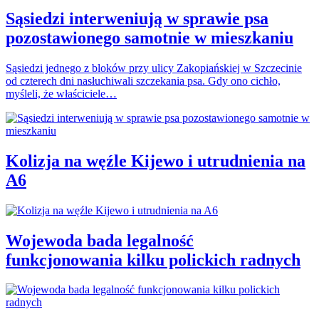
Sąsiedzi interweniują w sprawie psa
pozostawionego samotnie w mieszkaniu
Sąsiedzi jednego z bloków przy ulicy Zakopiańskiej w Szczecinie
od czterech dni nasłuchiwali szczekania psa. Gdy ono cichło,
myśleli, że właściciele…
Kolizja na węźle Kijewo i utrudnienia na
A6
Wojewoda bada legalność
funkcjonowania kilku polickich radnych