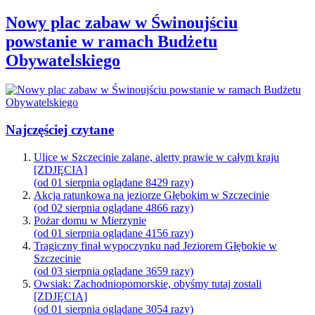
Nowy plac zabaw w Świnoujściu
powstanie w ramach Budżetu
Obywatelskiego
Najczęściej czytane
Ulice w Szczecinie zalane, alerty prawie w całym kraju
[ZDJĘCIA]
(od 01 sierpnia oglądane 8429 razy)
Akcja ratunkowa na jeziorze Głębokim w Szczecinie
(od 02 sierpnia oglądane 4866 razy)
Pożar domu w Mierzynie
(od 01 sierpnia oglądane 4156 razy)
Tragiczny finał wypoczynku nad Jeziorem Głębokie w
Szczecinie
(od 03 sierpnia oglądane 3659 razy)
Owsiak: Zachodniopomorskie, obyśmy tutaj zostali
[ZDJĘCIA]
(od 01 sierpnia oglądane 3054 razy)