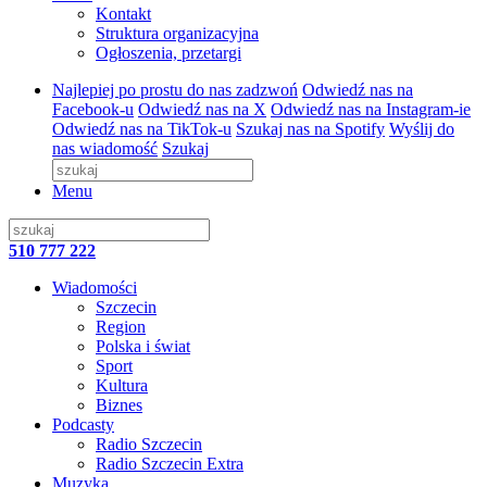
Kontakt
Struktura organizacyjna
Ogłoszenia, przetargi
Najlepiej po prostu do nas zadzwoń
Odwiedź nas na
Facebook-u
Odwiedź nas na X
Odwiedź nas na Instagram-ie
Odwiedź nas na TikTok-u
Szukaj nas na Spotify
Wyślij do
nas wiadomość
Szukaj
Menu
510 777 222
Wiadomości
Szczecin
Region
Polska i świat
Sport
Kultura
Biznes
Podcasty
Radio Szczecin
Radio Szczecin Extra
Muzyka