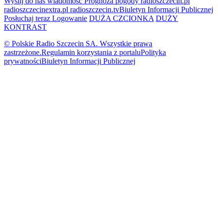
Wyślij do nas wiadomość
Prognoza pogody
radioszczecin.pl
radioszczecinextra.pl
radioszczecin.tv
Biuletyn Informacji Publicznej
Posłuchaj teraz
Logowanie
DUŻA CZCIONKA
DUŻY
KONTRAST
© Polskie Radio Szczecin SA. Wszystkie prawa
zastrzeżone.
Regulamin korzystania z portalu
Polityka
prywatności
Biuletyn Informacji Publicznej