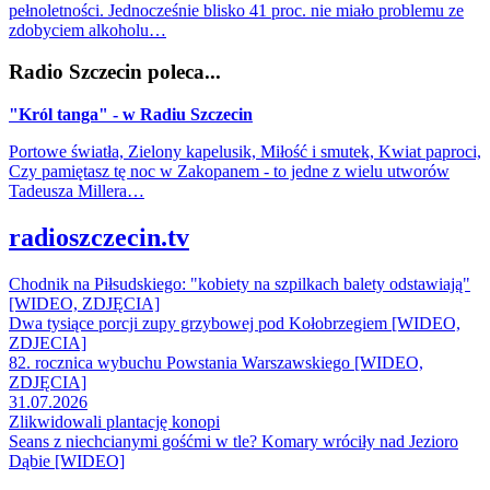
pełnoletności. Jednocześnie blisko 41 proc. nie miało problemu ze
zdobyciem alkoholu…
Radio Szczecin poleca...
"Król tanga" - w Radiu Szczecin
Portowe światła, Zielony kapelusik, Miłość i smutek, Kwiat paproci,
Czy pamiętasz tę noc w Zakopanem - to jedne z wielu utworów
Tadeusza Millera…
radioszczecin.tv
Chodnik na Piłsudskiego: "kobiety na szpilkach balety odstawiają"
[WIDEO, ZDJĘCIA]
Dwa tysiące porcji zupy grzybowej pod Kołobrzegiem [WIDEO,
ZDJECIA]
82. rocznica wybuchu Powstania Warszawskiego [WIDEO,
ZDJĘCIA]
31.07.2026
Zlikwidowali plantację konopi
Seans z niechcianymi gośćmi w tle? Komary wróciły nad Jezioro
Dąbie [WIDEO]