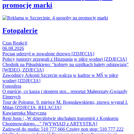
promocję marki
Fotogalerie
Czas Reakcji
06.08.2026
Pociąg uderzył w powalone drzewo [ZDJĘCIA]
Polscy juniorzy przegrali z Hiszpanią w piłce wodnej [ZDJĘCIA]
Chodnik na Piłsudskiego: "kobiety na szpilkach balety odstawiają"
[WIDEO, ZDJĘCIA]
Zawodnicy Arkonii Szczecin walczą w kadrze w MŚ w piłce
wodnej [ZDJĘCIA]
Fonosfera
O mieście, co kaszą i słoniem stoi... reportaż Małgorzaty-Gwiazdy
Elmerych
Tour de Pologne. 9. miejsce M. Bogusławskiego, znowu wygrał J.
Milan [ZDJĘCIA, RELACJA]
Kawiarenka Muzyczna
Reni Jusis | „W dzieciństwie słuchałam transmisji z Konkursu
Chopinowskiego…” [WYWIAD z ARTYSTKĄ]
Zadzwoń do studia: 510 777 666
Czujny non stop: 510 777 222