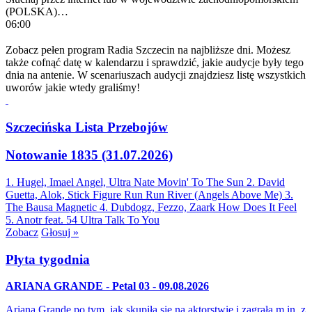
(POLSKA)…
06:00
Zobacz pełen program Radia Szczecin na najbliższe dni. Możesz
także cofnąć datę w kalendarzu i sprawdzić, jakie audycje były tego
dnia na antenie. W scenariuszach audycji znajdziesz listę wszystkich
uworów jakie wtedy graliśmy!
Szczecińska Lista Przebojów
Notowanie 1835 (31.07.2026)
1. Hugel, Imael Angel, Ultra Nate
Movin' To The Sun
2. David
Guetta, Alok, Stick Figure
Run Run River (Angels Above Me)
3.
The Bausa
Magnetic
4. Dubdogz, Fezzo, Zaark
How Does It Feel
5. Anotr feat. 54 Ultra
Talk To You
Zobacz
Głosuj »
Płyta tygodnia
ARIANA GRANDE - Petal 03 - 09.08.2026
Ariana Grande po tym, jak skupiła się na aktorstwie i zagrała m.in. z