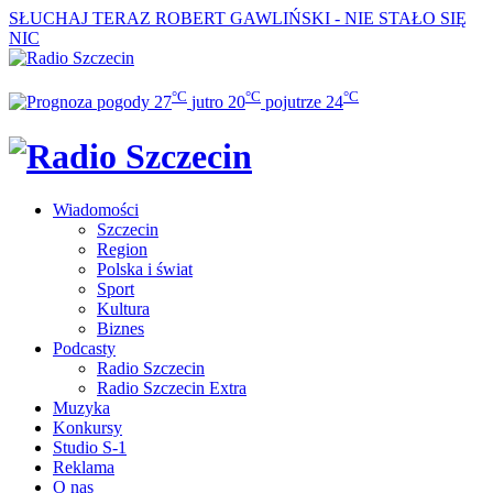
SŁUCHAJ TERAZ
ROBERT GAWLIŃSKI - NIE STAŁO SIĘ
NIC
°C
°C
°C
27
jutro
20
pojutrze
24
Wiadomości
Szczecin
Region
Polska i świat
Sport
Kultura
Biznes
Podcasty
Radio Szczecin
Radio Szczecin Extra
Muzyka
Konkursy
Studio S-1
Reklama
O nas