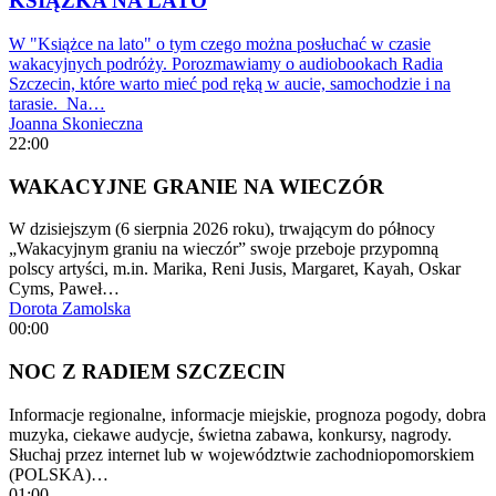
KSIĄŻKA NA LATO
W "Książce na lato" o tym czego można posłuchać w czasie
wakacyjnych podróży. Porozmawiamy o audiobookach Radia
Szczecin, które warto mieć pod ręką w aucie, samochodzie i na
tarasie. Na…
Joanna Skonieczna
22:00
WAKACYJNE GRANIE NA WIECZÓR
W dzisiejszym (6 sierpnia 2026 roku), trwającym do północy
„Wakacyjnym graniu na wieczór” swoje przeboje przypomną
polscy artyści, m.in. Marika, Reni Jusis, Margaret, Kayah, Oskar
Cyms, Paweł…
Dorota Zamolska
00:00
NOC Z RADIEM SZCZECIN
Informacje regionalne, informacje miejskie, prognoza pogody, dobra
muzyka, ciekawe audycje, świetna zabawa, konkursy, nagrody.
Słuchaj przez internet lub w województwie zachodniopomorskiem
(POLSKA)…
01:00