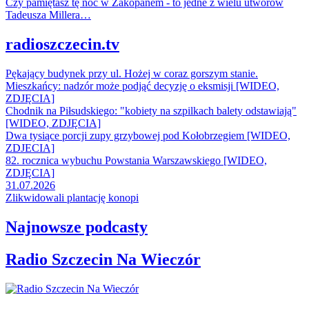
Czy pamiętasz tę noc w Zakopanem - to jedne z wielu utworów
Tadeusza Millera…
radioszczecin.tv
Pękający budynek przy ul. Hożej w coraz gorszym stanie.
Mieszkańcy: nadzór może podjąć decyzję o eksmisji [WIDEO,
ZDJĘCIA]
Chodnik na Piłsudskiego: "kobiety na szpilkach balety odstawiają"
[WIDEO, ZDJĘCIA]
Dwa tysiące porcji zupy grzybowej pod Kołobrzegiem [WIDEO,
ZDJECIA]
82. rocznica wybuchu Powstania Warszawskiego [WIDEO,
ZDJĘCIA]
31.07.2026
Zlikwidowali plantację konopi
Najnowsze podcasty
Radio Szczecin Na Wieczór