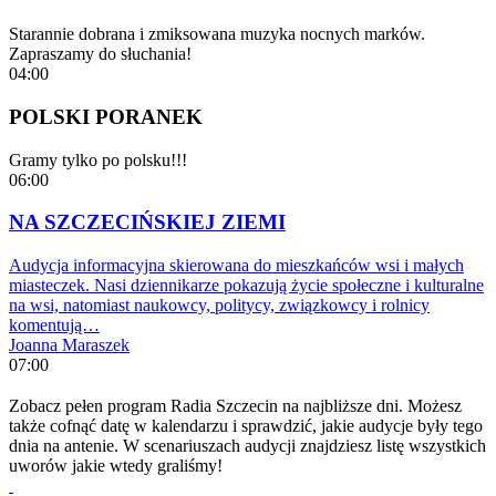
Starannie dobrana i zmiksowana muzyka nocnych marków.
Zapraszamy do słuchania!
04:00
POLSKI PORANEK
Gramy tylko po polsku!!!
06:00
NA SZCZECIŃSKIEJ ZIEMI
Audycja informacyjna skierowana do mieszkańców wsi i małych
miasteczek. Nasi dziennikarze pokazują życie społeczne i kulturalne
na wsi, natomiast naukowcy, politycy, związkowcy i rolnicy
komentują…
Joanna Maraszek
07:00
Zobacz pełen program Radia Szczecin na najbliższe dni. Możesz
także cofnąć datę w kalendarzu i sprawdzić, jakie audycje były tego
dnia na antenie. W scenariuszach audycji znajdziesz listę wszystkich
uworów jakie wtedy graliśmy!