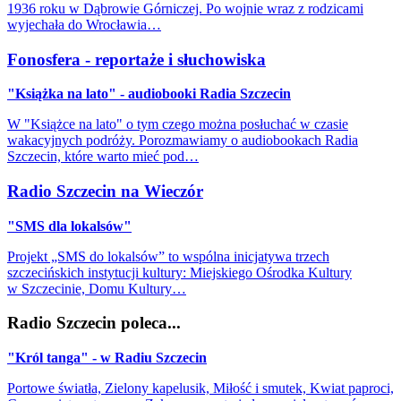
1936 roku w Dąbrowie Górniczej. Po wojnie wraz z rodzicami
wyjechała do Wrocławia…
Fonosfera - reportaże i słuchowiska
"Książka na lato" - audiobooki Radia Szczecin
W "Książce na lato" o tym czego można posłuchać w czasie
wakacyjnych podróży. Porozmawiamy o audiobookach Radia
Szczecin, które warto mieć pod…
Radio Szczecin na Wieczór
"SMS dla lokalsów"
Projekt „SMS do lokalsów” to wspólna inicjatywa trzech
szczecińskich instytucji kultury: Miejskiego Ośrodka Kultury
w Szczecinie, Domu Kultury…
Radio Szczecin poleca...
"Król tanga" - w Radiu Szczecin
Portowe światła, Zielony kapelusik, Miłość i smutek, Kwiat paproci,