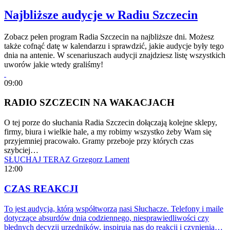
Najbliższe audycje w Radiu Szczecin
Zobacz pełen program Radia Szczecin na najbliższe dni. Możesz
także cofnąć datę w kalendarzu i sprawdzić, jakie audycje były tego
dnia na antenie. W scenariuszach audycji znajdziesz listę wszystkich
uworów jakie wtedy graliśmy!
09:00
RADIO SZCZECIN NA WAKACJACH
O tej porze do słuchania Radia Szczecin dołączają kolejne sklepy,
firmy, biura i wielkie hale, a my robimy wszystko żeby Wam się
przyjemniej pracowało. Gramy przeboje przy których czas
szybciej…
SŁUCHAJ TERAZ
Grzegorz Lament
12:00
CZAS REAKCJI
To jest audycja, którą współtworzą nasi Słuchacze. Telefony i maile
dotyczące absurdów dnia codziennego, niesprawiedliwości czy
błędnych decyzji urzędników, inspirują nas do reakcji i czynienia…