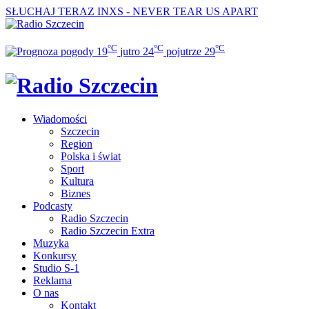
SŁUCHAJ TERAZ
INXS - NEVER TEAR US APART
°C
°C
°C
19
jutro
24
pojutrze
29
Wiadomości
Szczecin
Region
Polska i świat
Sport
Kultura
Biznes
Podcasty
Radio Szczecin
Radio Szczecin Extra
Muzyka
Konkursy
Studio S-1
Reklama
O nas
Kontakt