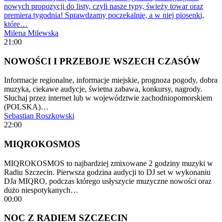
nowych propozycji do listy, czyli nasze typy, świeży towar oraz
premiera tygodnia! Sprawdzamy poczekalnię, a w niej piosenki,
które…
Milena Milewska
21:00
NOWOŚCI I PRZEBOJE WSZECH CZASÓW
Informacje regionalne, informacje miejskie, prognoza pogody, dobra
muzyka, ciekawe audycje, świetna zabawa, konkursy, nagrody.
Słuchaj przez internet lub w województwie zachodniopomorskiem
(POLSKA)…
Sebastian Roszkowski
22:00
MIQROKOSMOS
MIQROKOSMOS to najbardziej zmixowane 2 godziny muzyki w
Radiu Szczecin. Pierwsza godzina audycji to DJ set w wykonaniu
DJa MIQRO, podczas którego usłyszycie muzyczne nowości oraz
dużo niespotykanych…
00:00
NOC Z RADIEM SZCZECIN