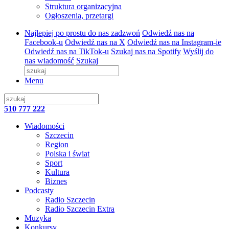
Struktura organizacyjna
Ogłoszenia, przetargi
Najlepiej po prostu do nas zadzwoń
Odwiedź nas na
Facebook-u
Odwiedź nas na X
Odwiedź nas na Instagram-ie
Odwiedź nas na TikTok-u
Szukaj nas na Spotify
Wyślij do
nas wiadomość
Szukaj
Menu
510 777 222
Wiadomości
Szczecin
Region
Polska i świat
Sport
Kultura
Biznes
Podcasty
Radio Szczecin
Radio Szczecin Extra
Muzyka
Konkursy