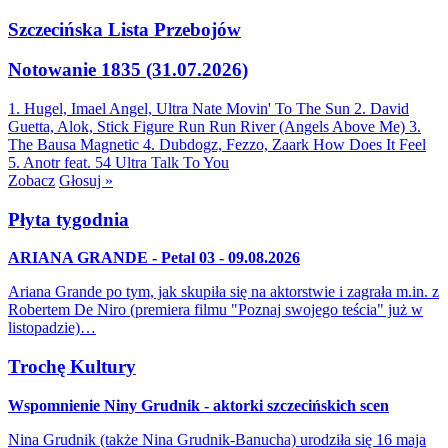
Szczecińska Lista Przebojów
Notowanie 1835 (31.07.2026)
1. Hugel, Imael Angel, Ultra Nate
Movin' To The Sun
2. David
Guetta, Alok, Stick Figure
Run Run River (Angels Above Me)
3.
The Bausa
Magnetic
4. Dubdogz, Fezzo, Zaark
How Does It Feel
5. Anotr feat. 54 Ultra
Talk To You
Zobacz
Głosuj »
Płyta tygodnia
ARIANA GRANDE - Petal 03 - 09.08.2026
Ariana Grande po tym, jak skupiła się na aktorstwie i zagrała m.in. z
Robertem De Niro (premiera filmu "Poznaj swojego teścia" już w
listopadzie)…
Trochę Kultury
Wspomnienie Niny Grudnik - aktorki szczecińskich scen
Nina Grudnik (także Nina Grudnik-Banucha) urodziła się 16 maja