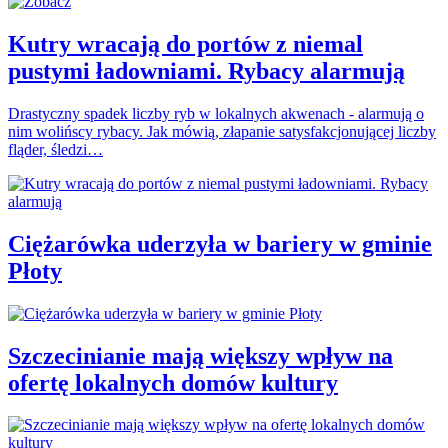
Kutry wracają do portów z niemal
pustymi ładowniami. Rybacy alarmują
Drastyczny spadek liczby ryb w lokalnych akwenach - alarmują o
nim wolińscy rybacy. Jak mówią, złapanie satysfakcjonującej liczby
fląder, śledzi…
Ciężarówka uderzyła w bariery w gminie
Płoty
Szczecinianie mają większy wpływ na
ofertę lokalnych domów kultury