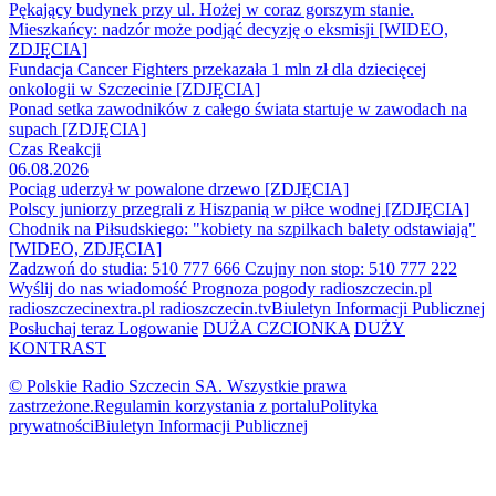
Pękający budynek przy ul. Hożej w coraz gorszym stanie.
Mieszkańcy: nadzór może podjąć decyzję o eksmisji [WIDEO,
ZDJĘCIA]
Fundacja Cancer Fighters przekazała 1 mln zł dla dziecięcej
onkologii w Szczecinie [ZDJĘCIA]
Ponad setka zawodników z całego świata startuje w zawodach na
supach [ZDJĘCIA]
Czas Reakcji
06.08.2026
Pociąg uderzył w powalone drzewo [ZDJĘCIA]
Polscy juniorzy przegrali z Hiszpanią w piłce wodnej [ZDJĘCIA]
Chodnik na Piłsudskiego: "kobiety na szpilkach balety odstawiają"
[WIDEO, ZDJĘCIA]
Zadzwoń do studia: 510 777 666
Czujny non stop: 510 777 222
Wyślij do nas wiadomość
Prognoza pogody
radioszczecin.pl
radioszczecinextra.pl
radioszczecin.tv
Biuletyn Informacji Publicznej
Posłuchaj teraz
Logowanie
DUŻA CZCIONKA
DUŻY
KONTRAST
© Polskie Radio Szczecin SA. Wszystkie prawa
zastrzeżone.
Regulamin korzystania z portalu
Polityka
prywatności
Biuletyn Informacji Publicznej