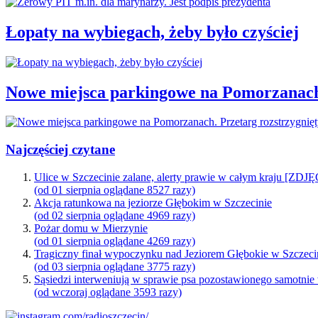
Łopaty na wybiegach, żeby było czyściej
Nowe miejsca parkingowe na Pomorzanach.
Najczęściej czytane
Ulice w Szczecinie zalane, alerty prawie w całym kraju [ZDJ
(od 01 sierpnia oglądane 8527 razy)
Akcja ratunkowa na jeziorze Głębokim w Szczecinie
(od 02 sierpnia oglądane 4969 razy)
Pożar domu w Mierzynie
(od 01 sierpnia oglądane 4269 razy)
Tragiczny finał wypoczynku nad Jeziorem Głębokie w Szczeci
(od 03 sierpnia oglądane 3775 razy)
Sąsiedzi interweniują w sprawie psa pozostawionego samotnie
(od wczoraj oglądane 3593 razy)