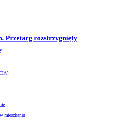
 Przetarg rozstrzygnięty
ĘCIA]
nie
 w mieszkaniu