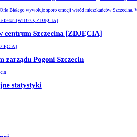
u Orła Białego wywołuje sporo emocji wśród mieszkańców Szczecina.
 w centrum Szczecina [ZDJĘCIA]
em zarządu Pogoni Szczecin
jne statystyki
ngi