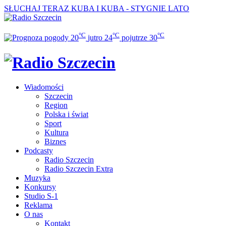
SŁUCHAJ TERAZ
KUBA I KUBA - STYGNIE LATO
°C
°C
°C
20
jutro
24
pojutrze
30
Wiadomości
Szczecin
Region
Polska i świat
Sport
Kultura
Biznes
Podcasty
Radio Szczecin
Radio Szczecin Extra
Muzyka
Konkursy
Studio S-1
Reklama
O nas
Kontakt