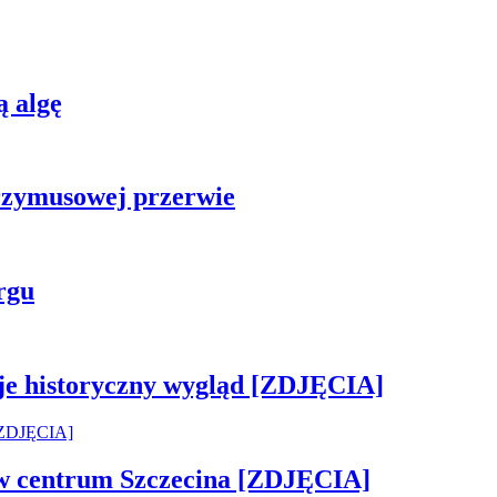
ą algę
rzymusowej przerwie
rgu
je historyczny wygląd [ZDJĘCIA]
 w centrum Szczecina [ZDJĘCIA]