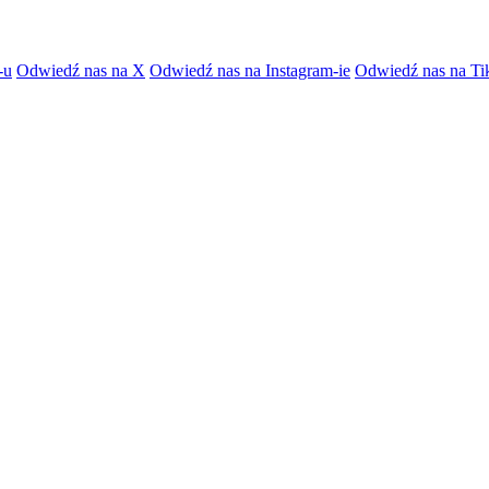
-u
Odwiedź nas na X
Odwiedź nas na Instagram-ie
Odwiedź nas na Ti