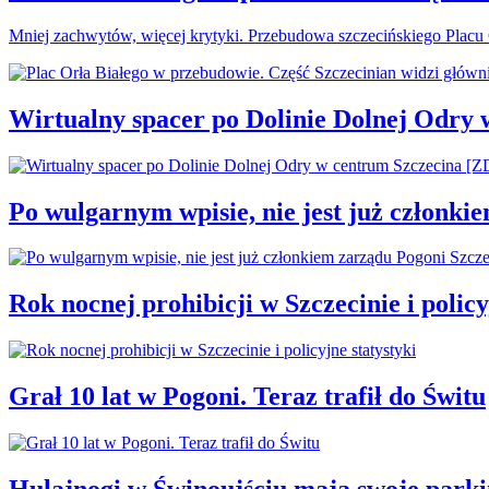
Mniej zachwytów, więcej krytyki. Przebudowa szczecińskiego Plac
Wirtualny spacer po Dolinie Dolnej Odry
Po wulgarnym wpisie, nie jest już członki
Rok nocnej prohibicji w Szczecinie i policy
Grał 10 lat w Pogoni. Teraz trafił do Świtu
Hulajnogi w Świnoujściu mają swoje parki