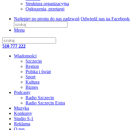
Struktura organizacyjna
Ogłoszenia, przetargi
Najlepiej po prostu do nas zadzwoń
Odwiedź nas na Facebook
Menu
510 777 222
Wiadomości
Szczecin
Region
Polska i świat
Sport
Kultura
Biznes
Podcasty
Radio Szczecin
Radio Szczecin Extra
Muzyka
Konkursy
Studio S-1
Reklama
O nas