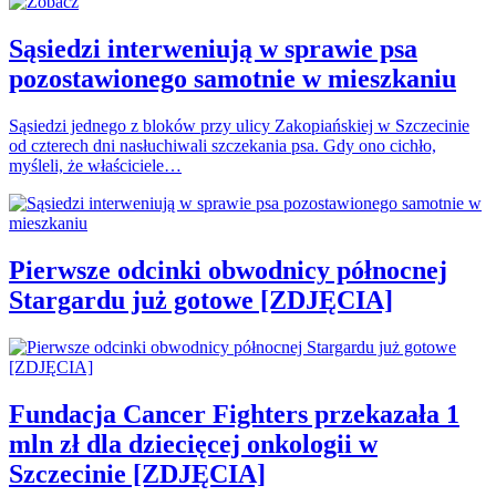
Sąsiedzi interweniują w sprawie psa
pozostawionego samotnie w mieszkaniu
Sąsiedzi jednego z bloków przy ulicy Zakopiańskiej w Szczecinie
od czterech dni nasłuchiwali szczekania psa. Gdy ono cichło,
myśleli, że właściciele…
Pierwsze odcinki obwodnicy północnej
Stargardu już gotowe [ZDJĘCIA]
Fundacja Cancer Fighters przekazała 1
mln zł dla dziecięcej onkologii w
Szczecinie [ZDJĘCIA]