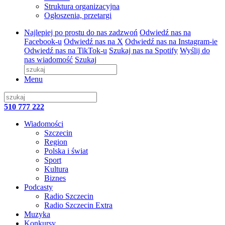
Struktura organizacyjna
Ogłoszenia, przetargi
Najlepiej po prostu do nas zadzwoń
Odwiedź nas na
Facebook-u
Odwiedź nas na X
Odwiedź nas na Instagram-ie
Odwiedź nas na TikTok-u
Szukaj nas na Spotify
Wyślij do
nas wiadomość
Szukaj
Menu
510 777 222
Wiadomości
Szczecin
Region
Polska i świat
Sport
Kultura
Biznes
Podcasty
Radio Szczecin
Radio Szczecin Extra
Muzyka
Konkursy