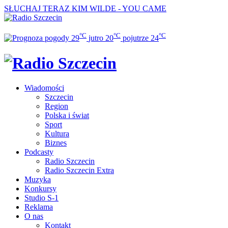
SŁUCHAJ TERAZ
KIM WILDE - YOU CAME
°C
°C
°C
29
jutro
20
pojutrze
24
Wiadomości
Szczecin
Region
Polska i świat
Sport
Kultura
Biznes
Podcasty
Radio Szczecin
Radio Szczecin Extra
Muzyka
Konkursy
Studio S-1
Reklama
O nas
Kontakt