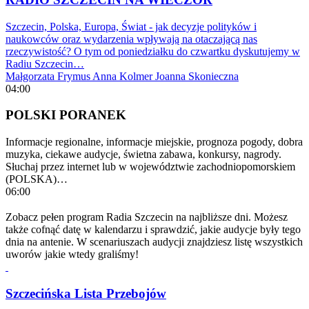
Szczecin, Polska, Europa, Świat - jak decyzje polityków i
naukowców oraz wydarzenia wpływają na otaczającą nas
rzeczywistość? O tym od poniedziałku do czwartku dyskutujemy w
Radiu Szczecin…
Małgorzata Frymus
Anna Kolmer
Joanna Skonieczna
04:00
POLSKI PORANEK
Informacje regionalne, informacje miejskie, prognoza pogody, dobra
muzyka, ciekawe audycje, świetna zabawa, konkursy, nagrody.
Słuchaj przez internet lub w województwie zachodniopomorskiem
(POLSKA)…
06:00
Zobacz pełen program Radia Szczecin na najbliższe dni. Możesz
także cofnąć datę w kalendarzu i sprawdzić, jakie audycje były tego
dnia na antenie. W scenariuszach audycji znajdziesz listę wszystkich
uworów jakie wtedy graliśmy!
Szczecińska Lista Przebojów