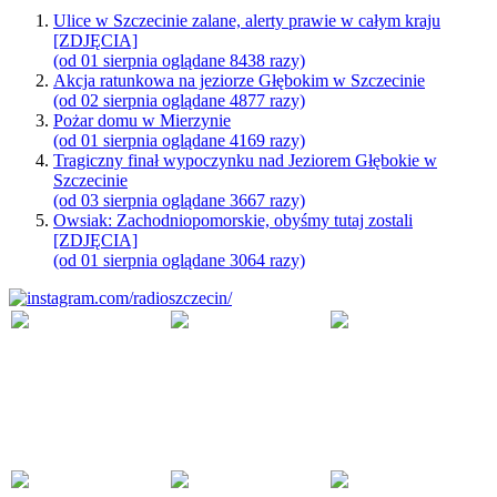
Ulice w Szczecinie zalane, alerty prawie w całym kraju
[ZDJĘCIA]
(od 01 sierpnia oglądane 8438 razy)
Akcja ratunkowa na jeziorze Głębokim w Szczecinie
(od 02 sierpnia oglądane 4877 razy)
Pożar domu w Mierzynie
(od 01 sierpnia oglądane 4169 razy)
Tragiczny finał wypoczynku nad Jeziorem Głębokie w
Szczecinie
(od 03 sierpnia oglądane 3667 razy)
Owsiak: Zachodniopomorskie, obyśmy tutaj zostali
[ZDJĘCIA]
(od 01 sierpnia oglądane 3064 razy)