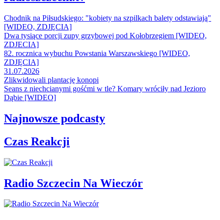
Chodnik na Piłsudskiego: "kobiety na szpilkach balety odstawiają"
[WIDEO, ZDJĘCIA]
Dwa tysiące porcji zupy grzybowej pod Kołobrzegiem [WIDEO,
ZDJECIA]
82. rocznica wybuchu Powstania Warszawskiego [WIDEO,
ZDJĘCIA]
31.07.2026
Zlikwidowali plantację konopi
Seans z niechcianymi gośćmi w tle? Komary wróciły nad Jezioro
Dąbie [WIDEO]
Najnowsze podcasty
Czas Reakcji
Radio Szczecin Na Wieczór