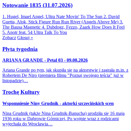
Notowanie 1835 (31.07.2026)
1. Hugel, Imael Angel, Ultra Nate
Movin' To The Sun
2. David
Guetta, Alok, Stick Figure
Run Run River (Angels Above Me)
3.
The Bausa
Magnetic
4. Dubdogz, Fezzo, Zaark
How Does It Feel
5. Anotr feat. 54 Ultra
Talk To You
Zobacz
Głosuj »
Płyta tygodnia
ARIANA GRANDE - Petal 03 - 09.08.2026
Ariana Grande po tym, jak skupiła się na aktorstwie i zagrała m.in. z
Robertem De Niro (premiera filmu "Poznaj swojego teścia" już w
listopadzie)…
Trochę Kultury
Wspomnienie Niny Grudnik - aktorki szczecińskich scen
Nina Grudnik (także Nina Grudnik-Banucha) urodziła się 16 maja
1936 roku w Dąbrowie Górniczej. Po wojnie wraz z rodzicami
wyjechała do Wrocławia…