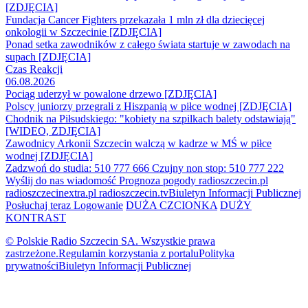
[ZDJĘCIA]
Fundacja Cancer Fighters przekazała 1 mln zł dla dziecięcej
onkologii w Szczecinie [ZDJĘCIA]
Ponad setka zawodników z całego świata startuje w zawodach na
supach [ZDJĘCIA]
Czas Reakcji
06.08.2026
Pociąg uderzył w powalone drzewo [ZDJĘCIA]
Polscy juniorzy przegrali z Hiszpanią w piłce wodnej [ZDJĘCIA]
Chodnik na Piłsudskiego: "kobiety na szpilkach balety odstawiają"
[WIDEO, ZDJĘCIA]
Zawodnicy Arkonii Szczecin walczą w kadrze w MŚ w piłce
wodnej [ZDJĘCIA]
Zadzwoń do studia: 510 777 666
Czujny non stop: 510 777 222
Wyślij do nas wiadomość
Prognoza pogody
radioszczecin.pl
radioszczecinextra.pl
radioszczecin.tv
Biuletyn Informacji Publicznej
Posłuchaj teraz
Logowanie
DUŻA CZCIONKA
DUŻY
KONTRAST
© Polskie Radio Szczecin SA. Wszystkie prawa
zastrzeżone.
Regulamin korzystania z portalu
Polityka
prywatności
Biuletyn Informacji Publicznej