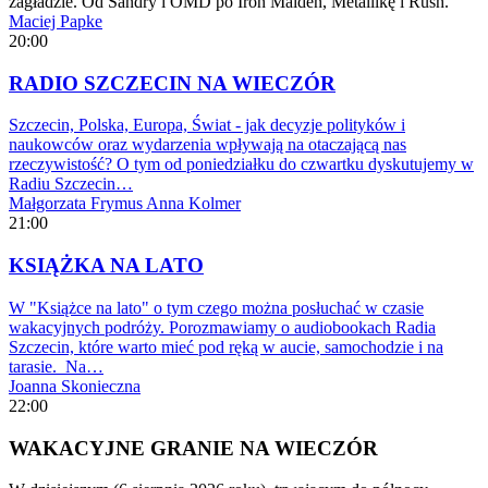
zagładzie. Od Sandry i OMD po Iron Maiden, Metallikę i Rush.
Maciej Papke
20:00
RADIO SZCZECIN NA WIECZÓR
Szczecin, Polska, Europa, Świat - jak decyzje polityków i
naukowców oraz wydarzenia wpływają na otaczającą nas
rzeczywistość? O tym od poniedziałku do czwartku dyskutujemy w
Radiu Szczecin…
Małgorzata Frymus
Anna Kolmer
21:00
KSIĄŻKA NA LATO
W "Książce na lato" o tym czego można posłuchać w czasie
wakacyjnych podróży. Porozmawiamy o audiobookach Radia
Szczecin, które warto mieć pod ręką w aucie, samochodzie i na
tarasie. Na…
Joanna Skonieczna
22:00
WAKACYJNE GRANIE NA WIECZÓR