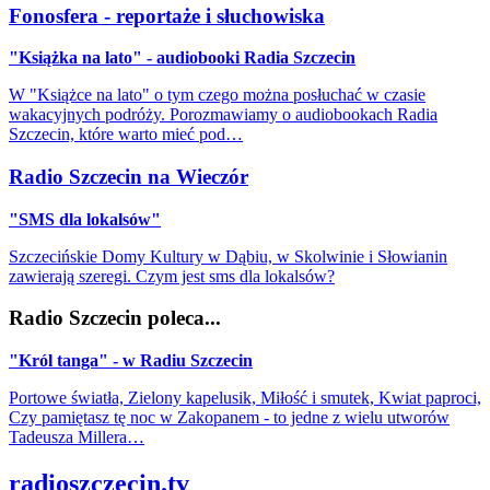
Fonosfera - reportaże i słuchowiska
"Książka na lato" - audiobooki Radia Szczecin
W "Książce na lato" o tym czego można posłuchać w czasie
wakacyjnych podróży. Porozmawiamy o audiobookach Radia
Szczecin, które warto mieć pod…
Radio Szczecin na Wieczór
"SMS dla lokalsów"
Szczecińskie Domy Kultury w Dąbiu, w Skolwinie i Słowianin
zawierają szeregi. Czym jest sms dla lokalsów?
Radio Szczecin poleca...
"Król tanga" - w Radiu Szczecin
Portowe światła, Zielony kapelusik, Miłość i smutek, Kwiat paproci,
Czy pamiętasz tę noc w Zakopanem - to jedne z wielu utworów
Tadeusza Millera…
radioszczecin.tv