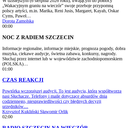
W dzisiejszym (6 sierpnia 2026 roku), trwającym do północy
„Wakacyjnym graniu na wieczór” swoje przeboje przypomną
polscy artyści, m.in. Marika, Reni Jusis, Margaret, Kayah, Oskar
Cyms, Paweł…
Dorota Zamolska
00:00
NOC Z RADIEM SZCZECIN
Informacje regionalne, informacje miejskie, prognoza pogody, dobra
muzyka, ciekawe audycje, świetna zabawa, konkursy, nagrody.
Słuchaj przez internet lub w województwie zachodniopomorskiem
(POLSKA)…
01:00
CZAS REAKCJI
Powtórka wczorajszej audycji. To jest audycja, którą współtworzą
nasi Słuchacze. Telefony i maile dotyczące absurdów dnia
codziennego, niesprawiedliwości czy błędnych decyzji
urzędników…
Krzysztof Kukliński
Sławomir Orlik
02:00
RADIO SZCZECIN NA WIECZÓR