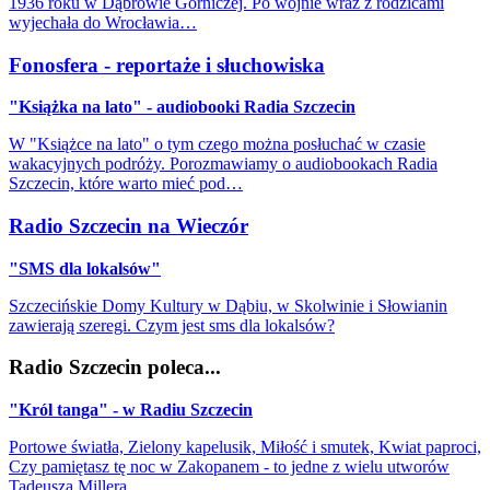
1936 roku w Dąbrowie Górniczej. Po wojnie wraz z rodzicami
wyjechała do Wrocławia…
Fonosfera - reportaże i słuchowiska
"Książka na lato" - audiobooki Radia Szczecin
W "Książce na lato" o tym czego można posłuchać w czasie
wakacyjnych podróży. Porozmawiamy o audiobookach Radia
Szczecin, które warto mieć pod…
Radio Szczecin na Wieczór
"SMS dla lokalsów"
Szczecińskie Domy Kultury w Dąbiu, w Skolwinie i Słowianin
zawierają szeregi. Czym jest sms dla lokalsów?
Radio Szczecin poleca...
"Król tanga" - w Radiu Szczecin
Portowe światła, Zielony kapelusik, Miłość i smutek, Kwiat paproci,
Czy pamiętasz tę noc w Zakopanem - to jedne z wielu utworów
Tadeusza Millera…