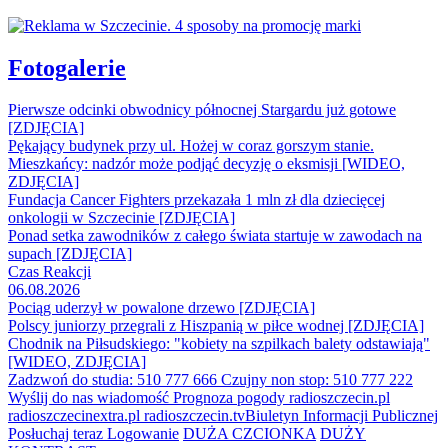
Fotogalerie
Pierwsze odcinki obwodnicy północnej Stargardu już gotowe
[ZDJĘCIA]
Pękający budynek przy ul. Hożej w coraz gorszym stanie.
Mieszkańcy: nadzór może podjąć decyzję o eksmisji [WIDEO,
ZDJĘCIA]
Fundacja Cancer Fighters przekazała 1 mln zł dla dziecięcej
onkologii w Szczecinie [ZDJĘCIA]
Ponad setka zawodników z całego świata startuje w zawodach na
supach [ZDJĘCIA]
Czas Reakcji
06.08.2026
Pociąg uderzył w powalone drzewo [ZDJĘCIA]
Polscy juniorzy przegrali z Hiszpanią w piłce wodnej [ZDJĘCIA]
Chodnik na Piłsudskiego: "kobiety na szpilkach balety odstawiają"
[WIDEO, ZDJĘCIA]
Zadzwoń do studia: 510 777 666
Czujny non stop: 510 777 222
Wyślij do nas wiadomość
Prognoza pogody
radioszczecin.pl
radioszczecinextra.pl
radioszczecin.tv
Biuletyn Informacji Publicznej
Posłuchaj teraz
Logowanie
DUŻA CZCIONKA
DUŻY