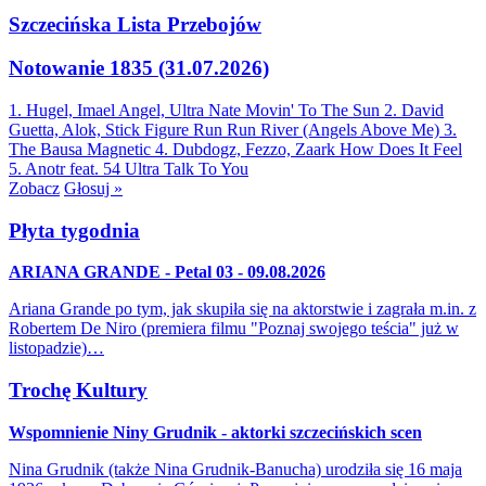
Szczecińska Lista Przebojów
Notowanie 1835 (31.07.2026)
1. Hugel, Imael Angel, Ultra Nate
Movin' To The Sun
2. David
Guetta, Alok, Stick Figure
Run Run River (Angels Above Me)
3.
The Bausa
Magnetic
4. Dubdogz, Fezzo, Zaark
How Does It Feel
5. Anotr feat. 54 Ultra
Talk To You
Zobacz
Głosuj »
Płyta tygodnia
ARIANA GRANDE - Petal 03 - 09.08.2026
Ariana Grande po tym, jak skupiła się na aktorstwie i zagrała m.in. z
Robertem De Niro (premiera filmu "Poznaj swojego teścia" już w
listopadzie)…
Trochę Kultury
Wspomnienie Niny Grudnik - aktorki szczecińskich scen
Nina Grudnik (także Nina Grudnik-Banucha) urodziła się 16 maja