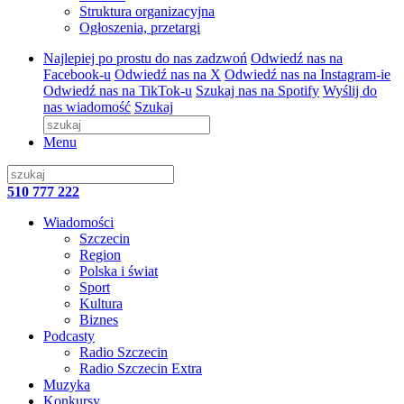
Struktura organizacyjna
Ogłoszenia, przetargi
Najlepiej po prostu do nas zadzwoń
Odwiedź nas na
Facebook-u
Odwiedź nas na X
Odwiedź nas na Instagram-ie
Odwiedź nas na TikTok-u
Szukaj nas na Spotify
Wyślij do
nas wiadomość
Szukaj
Menu
510 777 222
Wiadomości
Szczecin
Region
Polska i świat
Sport
Kultura
Biznes
Podcasty
Radio Szczecin
Radio Szczecin Extra
Muzyka
Konkursy