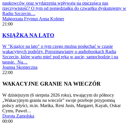
naukowców oraz wydarzenia wpływają na otaczającą nas
rzeczywistość? O tym od poniedziałku do czwartku dyskutujemy w
Radiu Szczecin…
Małgorzata Frymus
Anna Kolmer
21:00
KSIĄŻKA NA LATO
W "Książce na lato" o tym czego można posłuchać w czasie
wakacyjnych podróży. Porozmawiamy o audiobookach Radia
Szczecin, które warto mieć pod ręką w aucie, samochodzie i na
tarasie. Na…
Joanna Skonieczna
22:00
WAKACYJNE GRANIE NA WIECZÓR
W dzisiejszym (6 sierpnia 2026 roku), trwającym do północy
„Wakacyjnym graniu na wieczór” swoje przeboje przypomną
polscy artyści, m.in. Marika, Reni Jusis, Margaret, Kayah, Oskar
Cyms, Paweł…
Dorota Zamolska
00:00