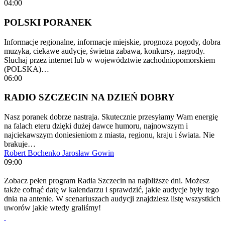
04:00
POLSKI PORANEK
Informacje regionalne, informacje miejskie, prognoza pogody, dobra
muzyka, ciekawe audycje, świetna zabawa, konkursy, nagrody.
Słuchaj przez internet lub w województwie zachodniopomorskiem
(POLSKA)…
06:00
RADIO SZCZECIN NA DZIEŃ DOBRY
Nasz poranek dobrze nastraja. Skutecznie przesyłamy Wam energię
na falach eteru dzięki dużej dawce humoru, najnowszym i
najciekawszym doniesieniom z miasta, regionu, kraju i świata. Nie
brakuje…
Robert Bochenko
Jarosław Gowin
09:00
Zobacz pełen program Radia Szczecin na najbliższe dni. Możesz
także cofnąć datę w kalendarzu i sprawdzić, jakie audycje były tego
dnia na antenie. W scenariuszach audycji znajdziesz listę wszystkich
uworów jakie wtedy graliśmy!