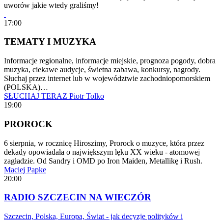
uworów jakie wtedy graliśmy!
17:00
TEMATY I MUZYKA
Informacje regionalne, informacje miejskie, prognoza pogody, dobra
muzyka, ciekawe audycje, świetna zabawa, konkursy, nagrody.
Słuchaj przez internet lub w województwie zachodniopomorskiem
(POLSKA)…
SŁUCHAJ TERAZ
Piotr Tolko
19:00
PROROCK
6 sierpnia, w rocznicę Hiroszimy, Prorock o muzyce, która przez
dekady opowiadała o największym lęku XX wieku - atomowej
zagładzie. Od Sandry i OMD po Iron Maiden, Metallikę i Rush.
Maciej Papke
20:00
RADIO SZCZECIN NA WIECZÓR
Szczecin, Polska, Europa, Świat - jak decyzje polityków i