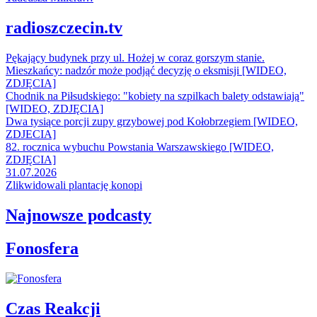
radioszczecin.tv
Pękający budynek przy ul. Hożej w coraz gorszym stanie.
Mieszkańcy: nadzór może podjąć decyzję o eksmisji [WIDEO,
ZDJĘCIA]
Chodnik na Piłsudskiego: "kobiety na szpilkach balety odstawiają"
[WIDEO, ZDJĘCIA]
Dwa tysiące porcji zupy grzybowej pod Kołobrzegiem [WIDEO,
ZDJECIA]
82. rocznica wybuchu Powstania Warszawskiego [WIDEO,
ZDJĘCIA]
31.07.2026
Zlikwidowali plantację konopi
Najnowsze podcasty
Fonosfera
Czas Reakcji