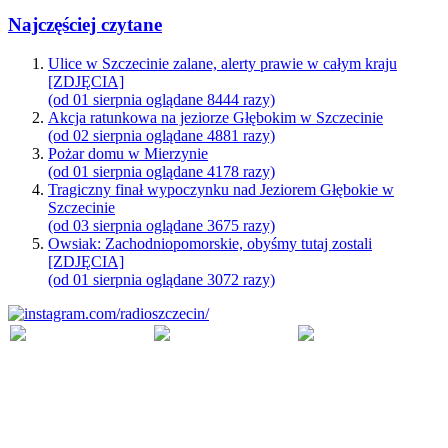
Najczęściej czytane
Ulice w Szczecinie zalane, alerty prawie w całym kraju
[ZDJĘCIA]
(od 01 sierpnia oglądane 8444 razy)
Akcja ratunkowa na jeziorze Głębokim w Szczecinie
(od 02 sierpnia oglądane 4881 razy)
Pożar domu w Mierzynie
(od 01 sierpnia oglądane 4178 razy)
Tragiczny finał wypoczynku nad Jeziorem Głębokie w
Szczecinie
(od 03 sierpnia oglądane 3675 razy)
Owsiak: Zachodniopomorskie, obyśmy tutaj zostali
[ZDJĘCIA]
(od 01 sierpnia oglądane 3072 razy)