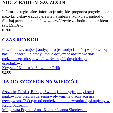
NOC Z RADIEM SZCZECIN
Informacje regionalne, informacje miejskie, prognoza pogody, dobra
muzyka, ciekawe audycje, świetna zabawa, konkursy, nagrody.
Słuchaj przez internet lub w województwie zachodniopomorskiem
(POLSKA)…
01:00
CZAS REAKCJI
Powtórka wczorajszej audycji. To jest audycja, którą współtworzą
nasi Słuchacze. Telefony i maile dotyczące absurdów dnia
codziennego, niesprawiedliwości czy błędnych decyzji
urzędników…
Krzysztof Kukliński
Sławomir Orlik
02:00
RADIO SZCZECIN NA WIECZÓR
Szczecin, Polska, Europa, Świat - jak decyzje polityków i
naukowców oraz wydarzenia wpływają na otaczającą nas
rzeczywistość? O tym od poniedziałku do czwartku dyskutujemy w
Radiu Szczecin…
Małgorzata Frymus
Anna Kolmer
Joanna Skonieczna