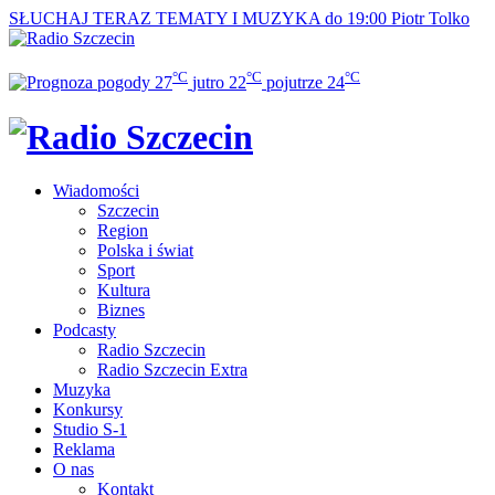
SŁUCHAJ TERAZ
TEMATY I MUZYKA do 19:00
Piotr Tolko
°C
°C
°C
27
jutro
22
pojutrze
24
Wiadomości
Szczecin
Region
Polska i świat
Sport
Kultura
Biznes
Podcasty
Radio Szczecin
Radio Szczecin Extra
Muzyka
Konkursy
Studio S-1
Reklama
O nas
Kontakt