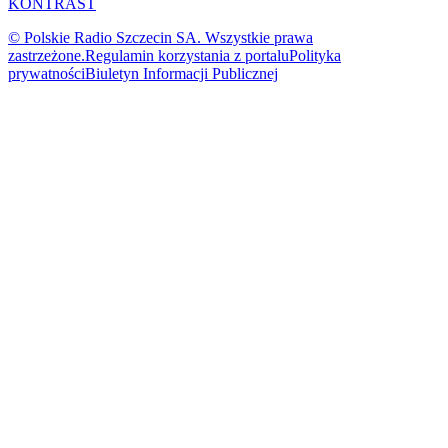
KONTRAST
© Polskie Radio Szczecin SA. Wszystkie prawa
zastrzeżone.
Regulamin korzystania z portalu
Polityka
prywatności
Biuletyn Informacji Publicznej