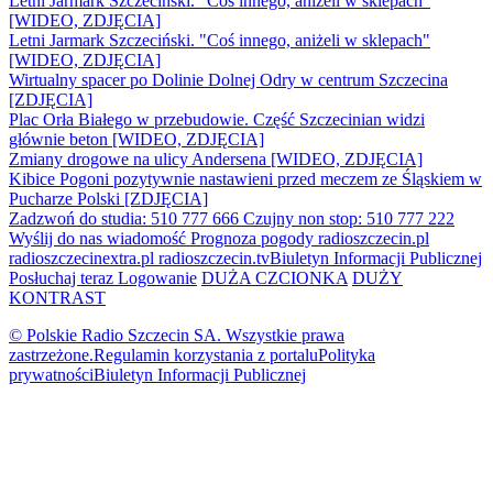
Letni Jarmark Szczeciński. "Coś innego, aniżeli w sklepach"
[WIDEO, ZDJĘCIA]
Letni Jarmark Szczeciński. "Coś innego, aniżeli w sklepach"
[WIDEO, ZDJĘCIA]
Wirtualny spacer po Dolinie Dolnej Odry w centrum Szczecina
[ZDJĘCIA]
Plac Orła Białego w przebudowie. Część Szczecinian widzi
głównie beton [WIDEO, ZDJĘCIA]
Zmiany drogowe na ulicy Andersena [WIDEO, ZDJĘCIA]
Kibice Pogoni pozytywnie nastawieni przed meczem ze Śląskiem w
Pucharze Polski [ZDJĘCIA]
Zadzwoń do studia: 510 777 666
Czujny non stop: 510 777 222
Wyślij do nas wiadomość
Prognoza pogody
radioszczecin.pl
radioszczecinextra.pl
radioszczecin.tv
Biuletyn Informacji Publicznej
Posłuchaj teraz
Logowanie
DUŻA CZCIONKA
DUŻY
KONTRAST
© Polskie Radio Szczecin SA. Wszystkie prawa
zastrzeżone.
Regulamin korzystania z portalu
Polityka
prywatności
Biuletyn Informacji Publicznej