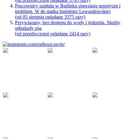
(od przedwczoraj oglądane 3745 razy)
Pracownicy szpitala w Barlinku ujawniają nepotyzm i
mobbing. W tle matka burmistrz Lewandowskiej
(od 05 sierpnia oglądane 3375 razy)
Przywiązany, bez dostępu do wody i jedzenia. Służby
odnalazły psa
(od przedwczoraj oglądane 2414 razy)