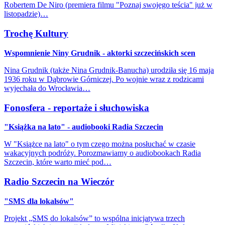
Robertem De Niro (premiera filmu "Poznaj swojego teścia" już w
listopadzie)…
Trochę Kultury
Wspomnienie Niny Grudnik - aktorki szczecińskich scen
Nina Grudnik (także Nina Grudnik-Banucha) urodziła się 16 maja
1936 roku w Dąbrowie Górniczej. Po wojnie wraz z rodzicami
wyjechała do Wrocławia…
Fonosfera - reportaże i słuchowiska
"Książka na lato" - audiobooki Radia Szczecin
W "Książce na lato" o tym czego można posłuchać w czasie
wakacyjnych podróży. Porozmawiamy o audiobookach Radia
Szczecin, które warto mieć pod…
Radio Szczecin na Wieczór
"SMS dla lokalsów"
Projekt „SMS do lokalsów” to wspólna inicjatywa trzech