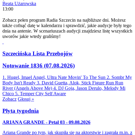
Beata Użarowska
13:00
Zobacz pełen program Radia Szczecin na najbliższe dni. Możesz
także cofnąć datę w kalendarzu i sprawdzić, jakie audycje były tego
dnia na antenie. W scenariuszach audycji znajdziesz listę wszystkich
uworów jakie wtedy graliśmy!
Szczecińska Lista Przebojów
Notowanie 1836 (07.08.2026)
1. Hugel, Imael Angel, Ultra Nate
Movin' To The Sun
2. Sombr
My
Body Isn't Ready
3. David Guetta, Alok, Stick Figure
Run Run
River (Angels Above Me)
4. DJ Goja, Jason Derulo, Melody
Mi
Chico
5. Temper City
Self Aware
Zobacz
Głosuj »
Płyta tygodnia
ARIANA GRANDE - Petal 03 - 09.08.2026
Ariana Grande po tym, jak skupiła się na aktorstwie i zagrała m.in. z