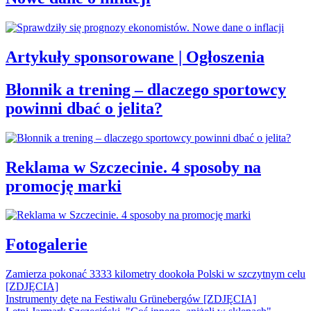
Artykuły sponsorowane | Ogłoszenia
Błonnik a trening – dlaczego sportowcy
powinni dbać o jelita?
Reklama w Szczecinie. 4 sposoby na
promocję marki
Fotogalerie
Zamierza pokonać 3333 kilometry dookoła Polski w szczytnym celu
[ZDJĘCIA]
Instrumenty dęte na Festiwalu Grünebergów [ZDJĘCIA]