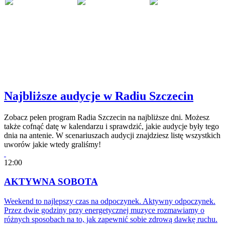
Najbliższe audycje w Radiu Szczecin
Zobacz pełen program Radia Szczecin na najbliższe dni. Możesz
także cofnąć datę w kalendarzu i sprawdzić, jakie audycje były tego
dnia na antenie. W scenariuszach audycji znajdziesz listę wszystkich
uworów jakie wtedy graliśmy!
12:00
AKTYWNA SOBOTA
Weekend to najlepszy czas na odpoczynek. Aktywny odpoczynek.
Przez dwie godziny przy energetycznej muzyce rozmawiamy o
różnych sposobach na to, jak zapewnić sobie zdrową dawkę ruchu.