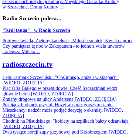
szczecińskich instytucji kultury: Miejskiego Ośrodka Kultury
w Szczecinie, Domu Kultury…
Radio Szczecin poleca...
"Król tanga" - w Radiu Szczecin
Portowe światła, Zielony kapelusik, Miłość i smutek, Kwiat paproci,
Czy pamiętasz tę noc w Zakopanem - to jedne z wielu utworów
Tadeusza Millera…
radioszczecin.tv
Letni Jarmark Szczeciński. "Coś innego, aniżeli w sklepach"
[WIDEO, ZDJĘCIA]
Plac Orła Białego w przebudowie. Część Szczecinian widzi
głównie beton [WIDEO, ZDJĘCIA]
Zmiany drogowe na ulicy Andersena [WIDEO, ZDJĘCIA]
Pękający budynek przy ul. Hożej w coraz gorszym stanie.
Mieszkańcy: nadzór może podjąć decyzję o eksmisji [WIDEO,
ZDJĘCIA]
Chodnik na Piłsudskiego: "kobiety na szpilkach balety odstawiają"
[WIDEO, ZDJĘCIA]
Dwa tysiące porcji zupy grzybowej pod Kołobrzegiem [WIDEO,