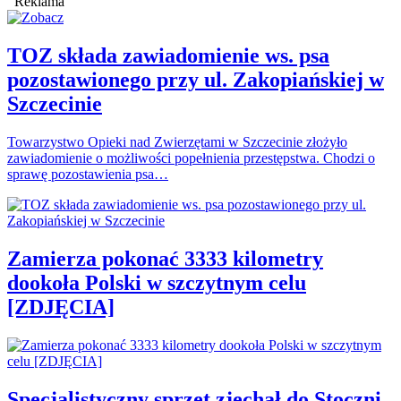
Reklama
TOZ składa zawiadomienie ws. psa
pozostawionego przy ul. Zakopiańskiej w
Szczecinie
Towarzystwo Opieki nad Zwierzętami w Szczecinie złożyło
zawiadomienie o możliwości popełnienia przestępstwa. Chodzi o
sprawę pozostawienia psa…
Zamierza pokonać 3333 kilometry
dookoła Polski w szczytnym celu
[ZDJĘCIA]
Specjalistyczny sprzęt zjechał do Stoczni