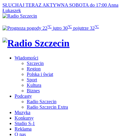
SŁUCHAJ TERAZ
AKTYWNA SOBOTA do 17:00
Anna
Łukaszek
°C
°C
°C
22
jutro
30
pojutrze
32
Wiadomości
Szczecin
Region
Polska i świat
Sport
Kultura
Biznes
Podcasty
Radio Szczecin
Radio Szczecin Extra
Muzyka
Konkursy
Studio S-1
Reklama
O nas