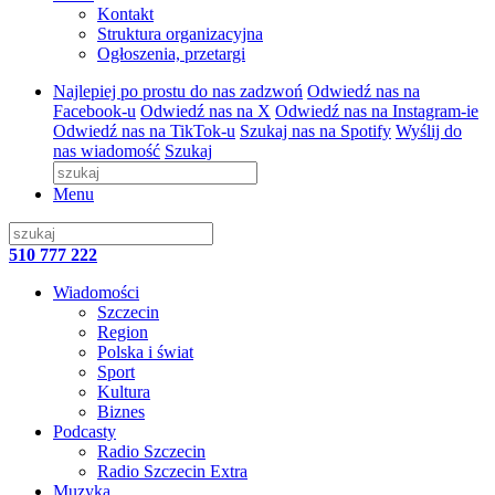
Kontakt
Struktura organizacyjna
Ogłoszenia, przetargi
Najlepiej po prostu do nas zadzwoń
Odwiedź nas na
Facebook-u
Odwiedź nas na X
Odwiedź nas na Instagram-ie
Odwiedź nas na TikTok-u
Szukaj nas na Spotify
Wyślij do
nas wiadomość
Szukaj
Menu
510 777 222
Wiadomości
Szczecin
Region
Polska i świat
Sport
Kultura
Biznes
Podcasty
Radio Szczecin
Radio Szczecin Extra
Muzyka