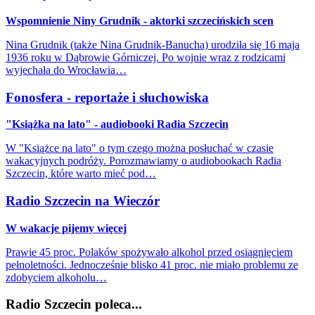
Wspomnienie Niny Grudnik - aktorki szczecińskich scen
Nina Grudnik (także Nina Grudnik-Banucha) urodziła się 16 maja
1936 roku w Dąbrowie Górniczej. Po wojnie wraz z rodzicami
wyjechała do Wrocławia…
Fonosfera - reportaże i słuchowiska
"Książka na lato" - audiobooki Radia Szczecin
W "Książce na lato" o tym czego można posłuchać w czasie
wakacyjnych podróży. Porozmawiamy o audiobookach Radia
Szczecin, które warto mieć pod…
Radio Szczecin na Wieczór
W wakacje pijemy więcej
Prawie 45 proc. Polaków spożywało alkohol przed osiągnięciem
pełnoletności. Jednocześnie blisko 41 proc. nie miało problemu ze
zdobyciem alkoholu…
Radio Szczecin poleca...