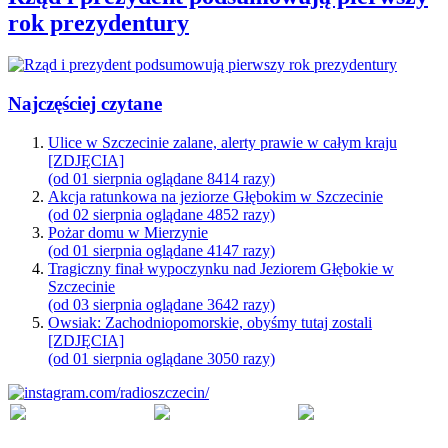
rok prezydentury
Najczęściej czytane
Ulice w Szczecinie zalane, alerty prawie w całym kraju
[ZDJĘCIA]
(od 01 sierpnia oglądane 8414 razy)
Akcja ratunkowa na jeziorze Głębokim w Szczecinie
(od 02 sierpnia oglądane 4852 razy)
Pożar domu w Mierzynie
(od 01 sierpnia oglądane 4147 razy)
Tragiczny finał wypoczynku nad Jeziorem Głębokie w
Szczecinie
(od 03 sierpnia oglądane 3642 razy)
Owsiak: Zachodniopomorskie, obyśmy tutaj zostali
[ZDJĘCIA]
(od 01 sierpnia oglądane 3050 razy)