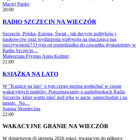
Maciej Papke
20:00
RADIO SZCZECIN NA WIECZÓR
Szczecin, Polska, Europa, Świat - jak decyzje polityków i
naukowców oraz wydarzenia wpływają na otaczającą nas
rzeczywistość? O tym od poniedziałku do czwartku dyskutujemy w
Radiu Szczecin…
Małgorzata Frymus
Anna Kolmer
21:00
KSIĄŻKA NA LATO
W "Książce na lato" o tym czego można posłuchać w czasie
wakacyjnych podróży. Porozmawiamy o audiobookach Radia
Szczecin, które warto mieć pod ręką w aucie, samochodzie i na
tarasie. Na…
Joanna Skonieczna
22:00
WAKACYJNE GRANIE NA WIECZÓR
W dzisiejszym (6 sierpnia 2026 roku), trwającym do północy