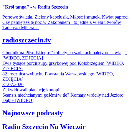
"Król tanga" - w Radiu Szczecin
Portowe światła, Zielony kapelusik, Miłość i smutek, Kwiat paproci,
Czy pamiętasz tę noc w Zakopanem - to jedne z wielu utworów
Tadeusza Millera…
radioszczecin.tv
Chodnik na Piłsudskiego: "kobiety na szpilkach balety odstawiają"
[WIDEO, ZDJĘCIA]
Dwa tysiące porcji zupy grzybowej pod Kołobrzegiem [WIDEO,
ZDJECIA]
82. rocznica wybuchu Powstania Warszawskiego [WIDEO,
ZDJĘCIA]
31.07.2026
Zlikwidowali plantację konopi
Seans z niechcianymi gośćmi w tle? Komary wróciły nad Jezioro
Dąbie [WIDEO]
Najnowsze podcasty
Radio Szczecin Na Wieczór