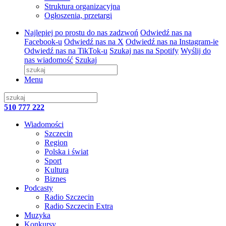
Struktura organizacyjna
Ogłoszenia, przetargi
Najlepiej po prostu do nas zadzwoń
Odwiedź nas na
Facebook-u
Odwiedź nas na X
Odwiedź nas na Instagram-ie
Odwiedź nas na TikTok-u
Szukaj nas na Spotify
Wyślij do
nas wiadomość
Szukaj
Menu
510 777 222
Wiadomości
Szczecin
Region
Polska i świat
Sport
Kultura
Biznes
Podcasty
Radio Szczecin
Radio Szczecin Extra
Muzyka
Konkursy