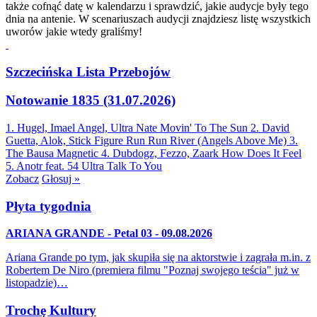
także cofnąć datę w kalendarzu i sprawdzić, jakie audycje były tego
dnia na antenie. W scenariuszach audycji znajdziesz listę wszystkich
uworów jakie wtedy graliśmy!
Szczecińska Lista Przebojów
Notowanie 1835 (31.07.2026)
1. Hugel, Imael Angel, Ultra Nate
Movin' To The Sun
2. David
Guetta, Alok, Stick Figure
Run Run River (Angels Above Me)
3.
The Bausa
Magnetic
4. Dubdogz, Fezzo, Zaark
How Does It Feel
5. Anotr feat. 54 Ultra
Talk To You
Zobacz
Głosuj »
Płyta tygodnia
ARIANA GRANDE - Petal 03 - 09.08.2026
Ariana Grande po tym, jak skupiła się na aktorstwie i zagrała m.in. z
Robertem De Niro (premiera filmu "Poznaj swojego teścia" już w
listopadzie)…
Trochę Kultury