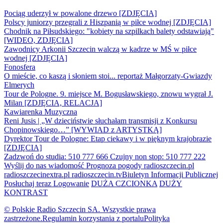
Pociąg uderzył w powalone drzewo [ZDJĘCIA]
Polscy juniorzy przegrali z Hiszpanią w piłce wodnej [ZDJĘCIA]
Chodnik na Piłsudskiego: "kobiety na szpilkach balety odstawiają"
[WIDEO, ZDJĘCIA]
Zawodnicy Arkonii Szczecin walczą w kadrze w MŚ w piłce
wodnej [ZDJĘCIA]
Fonosfera
O mieście, co kaszą i słoniem stoi... reportaż Małgorzaty-Gwiazdy
Elmerych
Tour de Pologne. 9. miejsce M. Bogusławskiego, znowu wygrał J.
Milan [ZDJĘCIA, RELACJA]
Kawiarenka Muzyczna
Reni Jusis | „W dzieciństwie słuchałam transmisji z Konkursu
Chopinowskiego…” [WYWIAD z ARTYSTKĄ]
Dyrektor Tour de Pologne: Etap ciekawy i w pięknym krajobrazie
[ZDJĘCIA]
Zadzwoń do studia: 510 777 666
Czujny non stop: 510 777 222
Wyślij do nas wiadomość
Prognoza pogody
radioszczecin.pl
radioszczecinextra.pl
radioszczecin.tv
Biuletyn Informacji Publicznej
Posłuchaj teraz
Logowanie
DUŻA CZCIONKA
DUŻY
KONTRAST
© Polskie Radio Szczecin SA. Wszystkie prawa
zastrzeżone.
Regulamin korzystania z portalu
Polityka