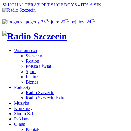
SŁUCHAJ TERAZ
PET SHOP BOYS - IT'S A SIN
°C
°C
°C
25
jutro
20
pojutrze
24
Wiadomości
Szczecin
Region
Polska i świat
Sport
Kultura
Biznes
Podcasty
Radio Szczecin
Radio Szczecin Extra
Muzyka
Konkursy
Studio S-1
Reklama
O nas
Kontakt