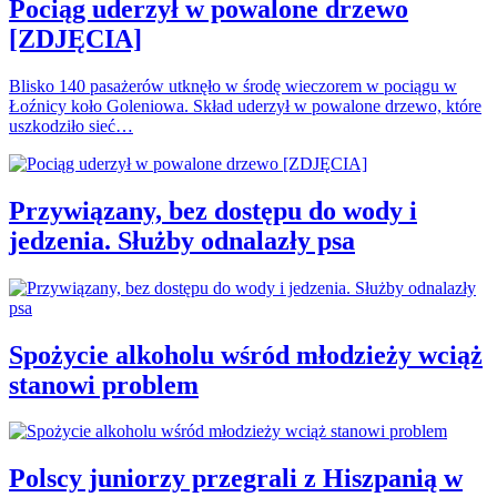
Pociąg uderzył w powalone drzewo
[ZDJĘCIA]
Blisko 140 pasażerów utknęło w środę wieczorem w pociągu w
Łoźnicy koło Goleniowa. Skład uderzył w powalone drzewo, które
uszkodziło sieć…
Przywiązany, bez dostępu do wody i
jedzenia. Służby odnalazły psa
Spożycie alkoholu wśród młodzieży wciąż
stanowi problem
Polscy juniorzy przegrali z Hiszpanią w