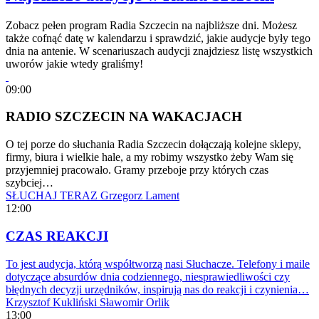
Zobacz pełen program Radia Szczecin na najbliższe dni. Możesz
także cofnąć datę w kalendarzu i sprawdzić, jakie audycje były tego
dnia na antenie. W scenariuszach audycji znajdziesz listę wszystkich
uworów jakie wtedy graliśmy!
09:00
RADIO SZCZECIN NA WAKACJACH
O tej porze do słuchania Radia Szczecin dołączają kolejne sklepy,
firmy, biura i wielkie hale, a my robimy wszystko żeby Wam się
przyjemniej pracowało. Gramy przeboje przy których czas
szybciej…
SŁUCHAJ TERAZ
Grzegorz Lament
12:00
CZAS REAKCJI
To jest audycja, którą współtworzą nasi Słuchacze. Telefony i maile
dotyczące absurdów dnia codziennego, niesprawiedliwości czy
błędnych decyzji urzędników, inspirują nas do reakcji i czynienia…
Krzysztof Kukliński
Sławomir Orlik
13:00