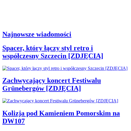
Najnowsze wiadomości
Spacer, który łączy styl retro i
współczesny Szczecin [ZDJĘCIA]
Zachwycający koncert Festiwalu
Grünebergów [ZDJĘCIA]
Kolizja pod Kamieniem Pomorskim na
DW107