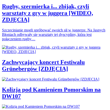
Rugby, szermierka i... zbijak, czyli
warsztaty z gry w juggera [WIDEO,
ZDJĘCIA]
Szczecinianie mogli spróbować swoich sił w juggerze. Na Jasnych
Błoniach odbywały się warsztaty tej dyscypliny, która jest
połączeniem rugby…
Zachwycający koncert Festiwalu
Grünebergów [ZDJĘCIA]
Kolizja pod Kamieniem Pomorskim na
DW107