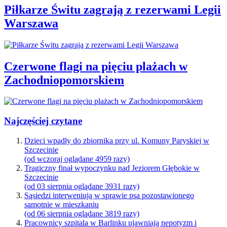
Piłkarze Świtu zagrają z rezerwami Legii
Warszawa
Czerwone flagi na pięciu plażach w
Zachodniopomorskiem
Najczęściej czytane
Dzieci wpadły do zbiornika przy ul. Komuny Paryskiej w
Szczecinie
(od wczoraj oglądane 4959 razy)
Tragiczny finał wypoczynku nad Jeziorem Głębokie w
Szczecinie
(od 03 sierpnia oglądane 3931 razy)
Sąsiedzi interweniują w sprawie psa pozostawionego
samotnie w mieszkaniu
(od 06 sierpnia oglądane 3819 razy)
Pracownicy szpitala w Barlinku ujawniają nepotyzm i