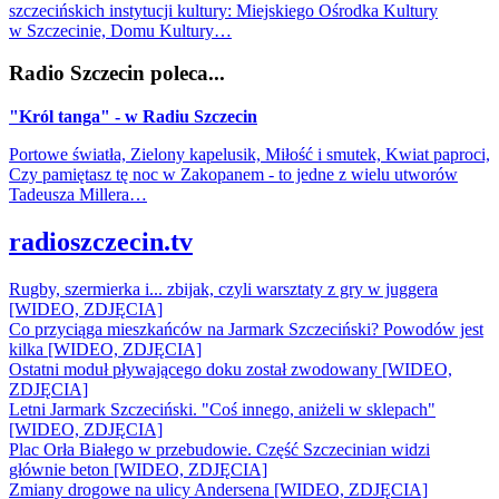
szczecińskich instytucji kultury: Miejskiego Ośrodka Kultury
w Szczecinie, Domu Kultury…
Radio Szczecin poleca...
"Król tanga" - w Radiu Szczecin
Portowe światła, Zielony kapelusik, Miłość i smutek, Kwiat paproci,
Czy pamiętasz tę noc w Zakopanem - to jedne z wielu utworów
Tadeusza Millera…
radioszczecin.tv
Rugby, szermierka i... zbijak, czyli warsztaty z gry w juggera
[WIDEO, ZDJĘCIA]
Co przyciąga mieszkańców na Jarmark Szczeciński? Powodów jest
kilka [WIDEO, ZDJĘCIA]
Ostatni moduł pływającego doku został zwodowany [WIDEO,
ZDJĘCIA]
Letni Jarmark Szczeciński. "Coś innego, aniżeli w sklepach"
[WIDEO, ZDJĘCIA]
Plac Orła Białego w przebudowie. Część Szczecinian widzi
głównie beton [WIDEO, ZDJĘCIA]
Zmiany drogowe na ulicy Andersena [WIDEO, ZDJĘCIA]