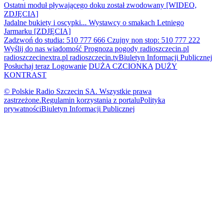
Ostatni moduł pływającego doku został zwodowany [WIDEO,
ZDJĘCIA]
Jadalne bukiety i oscypki... Wystawcy o smakach Letniego
Jarmarku [ZDJĘCIA]
Zadzwoń do studia: 510 777 666
Czujny non stop: 510 777 222
Wyślij do nas wiadomość
Prognoza pogody
radioszczecin.pl
radioszczecinextra.pl
radioszczecin.tv
Biuletyn Informacji Publicznej
Posłuchaj teraz
Logowanie
DUŻA CZCIONKA
DUŻY
KONTRAST
© Polskie Radio Szczecin SA. Wszystkie prawa
zastrzeżone.
Regulamin korzystania z portalu
Polityka
prywatności
Biuletyn Informacji Publicznej