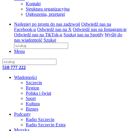
Kontakt
Struktura organizacyjna
Ogłoszenia, przetargi
Najlepiej po prostu do nas zadzwoń
Odwiedź nas na
Facebook-u
Odwiedź nas na X
Odwiedź nas na Instagram-ie
Odwiedź nas na TikTok-u
Szukaj nas na Spotify
Wyślij do
nas wiadomość
Szukaj
Menu
510 777 222
Wiadomości
Szczecin
Region
Polska i świat
Sport
Kultura
Biznes
Podcasty
Radio Szczecin
Radio Szczecin Extra
Muzyka