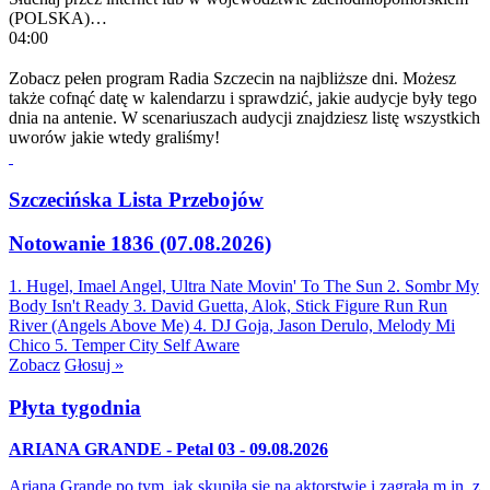
(POLSKA)…
04:00
Zobacz pełen program Radia Szczecin na najbliższe dni. Możesz
także cofnąć datę w kalendarzu i sprawdzić, jakie audycje były tego
dnia na antenie. W scenariuszach audycji znajdziesz listę wszystkich
uworów jakie wtedy graliśmy!
Szczecińska Lista Przebojów
Notowanie 1836 (07.08.2026)
1. Hugel, Imael Angel, Ultra Nate
Movin' To The Sun
2. Sombr
My
Body Isn't Ready
3. David Guetta, Alok, Stick Figure
Run Run
River (Angels Above Me)
4. DJ Goja, Jason Derulo, Melody
Mi
Chico
5. Temper City
Self Aware
Zobacz
Głosuj »
Płyta tygodnia
ARIANA GRANDE - Petal 03 - 09.08.2026
Ariana Grande po tym, jak skupiła się na aktorstwie i zagrała m.in. z