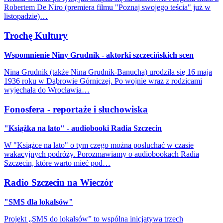
Robertem De Niro (premiera filmu "Poznaj swojego teścia" już w
listopadzie)…
Trochę Kultury
Wspomnienie Niny Grudnik - aktorki szczecińskich scen
Nina Grudnik (także Nina Grudnik-Banucha) urodziła się 16 maja
1936 roku w Dąbrowie Górniczej. Po wojnie wraz z rodzicami
wyjechała do Wrocławia…
Fonosfera - reportaże i słuchowiska
"Książka na lato" - audiobooki Radia Szczecin
W "Książce na lato" o tym czego można posłuchać w czasie
wakacyjnych podróży. Porozmawiamy o audiobookach Radia
Szczecin, które warto mieć pod…
Radio Szczecin na Wieczór
"SMS dla lokalsów"
Projekt „SMS do lokalsów” to wspólna inicjatywa trzech