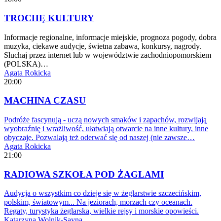
TROCHĘ KULTURY
Informacje regionalne, informacje miejskie, prognoza pogody, dobra
muzyka, ciekawe audycje, świetna zabawa, konkursy, nagrody.
Słuchaj przez internet lub w województwie zachodniopomorskiem
(POLSKA)…
Agata Rokicka
20:00
MACHINA CZASU
Podróże fascynują - uczą nowych smaków i zapachów, rozwijają
wyobraźnię i wrażliwość, ułatwiają otwarcie na inne kultury, inne
obyczaje. Pozwalają też oderwać się od naszej (nie zawsze…
Agata Rokicka
21:00
RADIOWA SZKOŁA POD ŻAGLAMI
Audycja o wszystkim co dzieje się w żeglarstwie szczecińskim,
polskim, światowym... Na jeziorach, morzach czy oceanach.
Regaty, turystyka żeglarska, wielkie rejsy i morskie opowieści.
Katarzyna Wolnik-Sayna