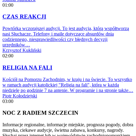
01:00
CZAS REAKCJI
Powtórka wczorajszej audycji. To jest audycja, którą współtworzą
nasi Słuchacze. Telefony i maile dotyczące absurdów dnia
codziennego, niesprawiedliwości czy błędnych decyzji
urzędników…
Krzysztof Kukliński
02:00
RELIGIA NA FALI
Kościół na Pomorzu Zachodnim, w kraju i na świecie. To wszystko
w ramach audycji katolickiej "Religia na fali", która w każdą
niedzielę po godzinie 7 na antenie. W programie i na stronie także…
Piotr Kołodziejski
03:00
NOC Z RADIEM SZCZECIN
Informacje regionalne, informacje miejskie, prognoza pogody, dobra
muzyka, ciekawe audycje, świetna zabawa, konkursy, nagrody.
Słuchaj przez internet lub w województwie zachodniopomorskiem