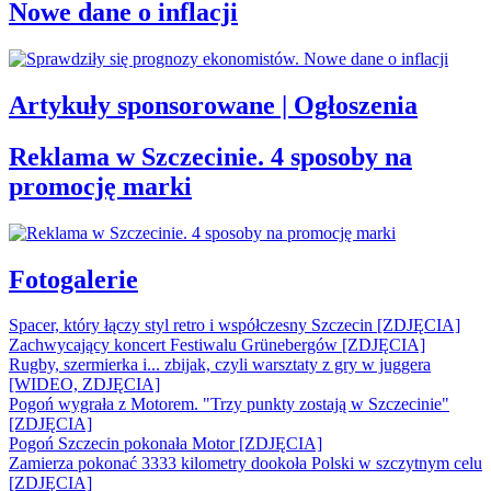
Nowe dane o inflacji
Artykuły sponsorowane | Ogłoszenia
Reklama w Szczecinie. 4 sposoby na
promocję marki
Fotogalerie
Spacer, który łączy styl retro i współczesny Szczecin [ZDJĘCIA]
Zachwycający koncert Festiwalu Grünebergów [ZDJĘCIA]
Rugby, szermierka i... zbijak, czyli warsztaty z gry w juggera
[WIDEO, ZDJĘCIA]
Pogoń wygrała z Motorem. "Trzy punkty zostają w Szczecinie"
[ZDJĘCIA]
Pogoń Szczecin pokonała Motor [ZDJĘCIA]
Zamierza pokonać 3333 kilometry dookoła Polski w szczytnym celu
[ZDJĘCIA]