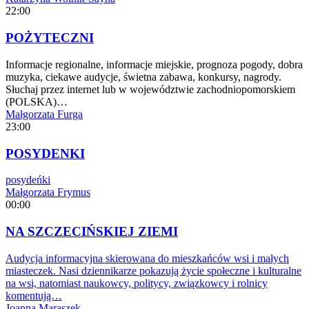
22:00
POŻYTECZNI
Informacje regionalne, informacje miejskie, prognoza pogody, dobra
muzyka, ciekawe audycje, świetna zabawa, konkursy, nagrody.
Słuchaj przez internet lub w województwie zachodniopomorskiem
(POLSKA)…
Małgorzata Furga
23:00
POSYDENKI
posydeńki
Małgorzata Frymus
00:00
NA SZCZECIŃSKIEJ ZIEMI
Audycja informacyjna skierowana do mieszkańców wsi i małych
miasteczek. Nasi dziennikarze pokazują życie społeczne i kulturalne
na wsi, natomiast naukowcy, politycy, związkowcy i rolnicy
komentują…
Joanna Maraszek