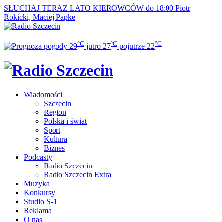
SŁUCHAJ TERAZ
LATO KIEROWCÓW do 18:00
Piotr
Rokicki, Maciej Papke
°C
°C
°C
29
jutro
27
pojutrze
22
Wiadomości
Szczecin
Region
Polska i świat
Sport
Kultura
Biznes
Podcasty
Radio Szczecin
Radio Szczecin Extra
Muzyka
Konkursy
Studio S-1
Reklama
O nas