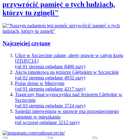
przywrócić pamięć o tych ludziach,
którzy tu zginęli"
Najczęściej czytane
Ulice w Szczecinie zalane, alerty prawie w całym kraju
[ZDJĘCIA]
(od 01 sierpnia oglądane 8486 razy)
Akcja ratunkowa na jeziorze Głębokim w Szczecinie
(od 02 sierpnia oglądane 4932 razy)
Pożar domu w Mierzynie
(od 01 sierpnia oglądane 4217 razy)
Tragiczny finał wypoczynku nad Jeziorem Głębokie w
Szczecinie
(od 03 sierpnia oglądane 3724 razy)
Sąsiedzi interweniują w sprawie psa pozostawionego
samotnie w mieszkaniu
(od wczoraj oglądane 3212 razy)