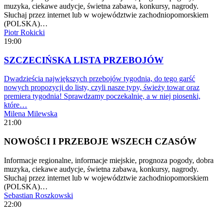
muzyka, ciekawe audycje, świetna zabawa, konkursy, nagrody.
Słuchaj przez internet lub w województwie zachodniopomorskiem
(POLSKA)…
Piotr Rokicki
19:00
SZCZECIŃSKA LISTA PRZEBOJÓW
Dwadzieścia największych przebojów tygodnia, do tego garść
nowych propozycji do listy, czyli nasze typy, świeży towar oraz
premiera tygodnia! Sprawdzamy poczekalnię, a w niej piosenki,
które…
Milena Milewska
21:00
NOWOŚCI I PRZEBOJE WSZECH CZASÓW
Informacje regionalne, informacje miejskie, prognoza pogody, dobra
muzyka, ciekawe audycje, świetna zabawa, konkursy, nagrody.
Słuchaj przez internet lub w województwie zachodniopomorskiem
(POLSKA)…
Sebastian Roszkowski
22:00