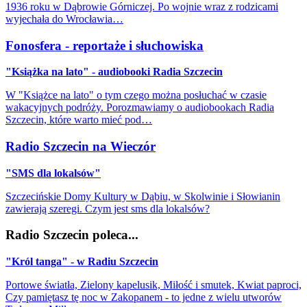
1936 roku w Dąbrowie Górniczej. Po wojnie wraz z rodzicami
wyjechała do Wrocławia…
Fonosfera - reportaże i słuchowiska
"Książka na lato" - audiobooki Radia Szczecin
W "Książce na lato" o tym czego można posłuchać w czasie
wakacyjnych podróży. Porozmawiamy o audiobookach Radia
Szczecin, które warto mieć pod…
Radio Szczecin na Wieczór
"SMS dla lokalsów"
Szczecińskie Domy Kultury w Dąbiu, w Skolwinie i Słowianin
zawierają szeregi. Czym jest sms dla lokalsów?
Radio Szczecin poleca...
"Król tanga" - w Radiu Szczecin
Portowe światła, Zielony kapelusik, Miłość i smutek, Kwiat paproci,
Czy pamiętasz tę noc w Zakopanem - to jedne z wielu utworów