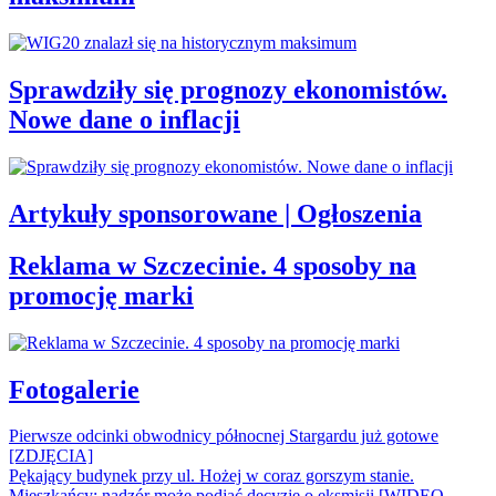
Sprawdziły się prognozy ekonomistów.
Nowe dane o inflacji
Artykuły sponsorowane | Ogłoszenia
Reklama w Szczecinie. 4 sposoby na
promocję marki
Fotogalerie
Pierwsze odcinki obwodnicy północnej Stargardu już gotowe
[ZDJĘCIA]
Pękający budynek przy ul. Hożej w coraz gorszym stanie.
Mieszkańcy: nadzór może podjąć decyzję o eksmisji [WIDEO,