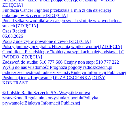
ZDJĘCIA]
Fundacja Cancer Fighters przekazała 1 mln zł dla dziecięcej
onkologii w Szczecinie [ZDJĘCIA]
Ponad setka zawodników z całego świata startuje w zawodach na
supach [ZDJĘCIA]
Czas Reakcji
06.08.2026
Pociąg uderzył w powalone drzewo [ZDJĘCIA]
Polscy juniorzy przegrali z Hiszpanią w piłce wodnej [ZDJĘCIA]
Chodnik na Piłsudskiego: "kobiety na szpilkach balety odstawiają"
[WIDEO, ZDJĘCIA]
Zadzwoń do studia: 510 777 666
Czujny non stop: 510 777 222
Wyślij do nas wiadomość
Prognoza pogody
radioszczecin.pl
radioszczecinextra.pl
radioszczecin.tv
Biuletyn Informacji Publicznej
Posłuchaj teraz
Logowanie
DUŻA CZCIONKA
DUŻY
KONTRAST
© Polskie Radio Szczecin SA. Wszystkie prawa
zastrzeżone.
Regulamin korzystania z portalu
Polityka
prywatności
Biuletyn Informacji Publicznej