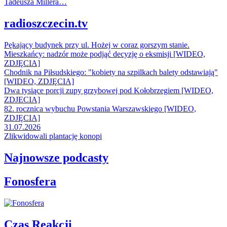
Tadeusza Millera…
radioszczecin.tv
Pękający budynek przy ul. Hożej w coraz gorszym stanie.
Mieszkańcy: nadzór może podjąć decyzję o eksmisji [WIDEO,
ZDJĘCIA]
Chodnik na Piłsudskiego: "kobiety na szpilkach balety odstawiają"
[WIDEO, ZDJĘCIA]
Dwa tysiące porcji zupy grzybowej pod Kołobrzegiem [WIDEO,
ZDJECIA]
82. rocznica wybuchu Powstania Warszawskiego [WIDEO,
ZDJĘCIA]
31.07.2026
Zlikwidowali plantację konopi
Najnowsze podcasty
Fonosfera
Czas Reakcji