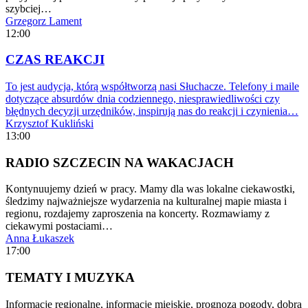
szybciej…
Grzegorz Lament
12:00
CZAS REAKCJI
To jest audycja, którą współtworzą nasi Słuchacze. Telefony i maile
dotyczące absurdów dnia codziennego, niesprawiedliwości czy
błędnych decyzji urzędników, inspirują nas do reakcji i czynienia…
Krzysztof Kukliński
13:00
RADIO SZCZECIN NA WAKACJACH
Kontynuujemy dzień w pracy. Mamy dla was lokalne ciekawostki,
śledzimy najważniejsze wydarzenia na kulturalnej mapie miasta i
regionu, rozdajemy zaproszenia na koncerty. Rozmawiamy z
ciekawymi postaciami…
Anna Łukaszek
17:00
TEMATY I MUZYKA
Informacje regionalne, informacje miejskie, prognoza pogody, dobra