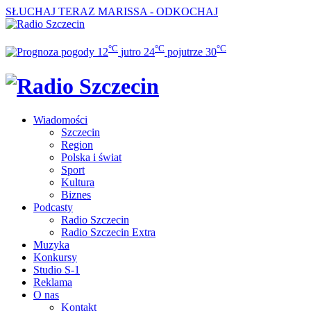
SŁUCHAJ TERAZ
MARISSA - ODKOCHAJ
°C
°C
°C
12
jutro
24
pojutrze
30
Wiadomości
Szczecin
Region
Polska i świat
Sport
Kultura
Biznes
Podcasty
Radio Szczecin
Radio Szczecin Extra
Muzyka
Konkursy
Studio S-1
Reklama
O nas
Kontakt