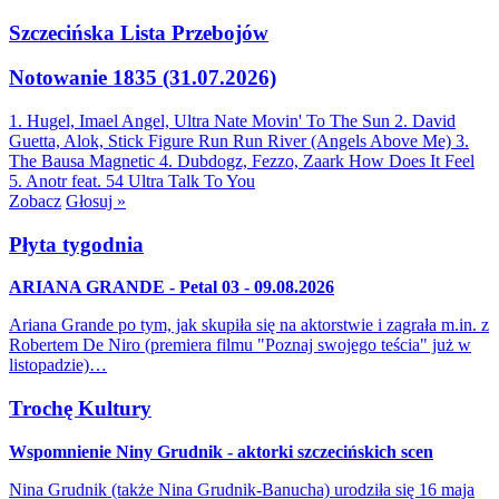
Szczecińska Lista Przebojów
Notowanie 1835 (31.07.2026)
1. Hugel, Imael Angel, Ultra Nate
Movin' To The Sun
2. David
Guetta, Alok, Stick Figure
Run Run River (Angels Above Me)
3.
The Bausa
Magnetic
4. Dubdogz, Fezzo, Zaark
How Does It Feel
5. Anotr feat. 54 Ultra
Talk To You
Zobacz
Głosuj »
Płyta tygodnia
ARIANA GRANDE - Petal 03 - 09.08.2026
Ariana Grande po tym, jak skupiła się na aktorstwie i zagrała m.in. z
Robertem De Niro (premiera filmu "Poznaj swojego teścia" już w
listopadzie)…
Trochę Kultury
Wspomnienie Niny Grudnik - aktorki szczecińskich scen
Nina Grudnik (także Nina Grudnik-Banucha) urodziła się 16 maja