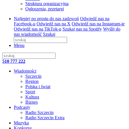
Struktura organizacyjna
Ogłoszenia, przetargi
Najlepiej po prostu do nas zadzwoń
Odwiedź nas na
Facebook-u
Odwiedź nas na X
Odwiedź nas na Instagram-ie
Odwiedź nas na TikTok-u
Szukaj nas na Spotify
Wyślij do
nas wiadomość
Szukaj
Menu
510 777 222
Wiadomości
Szczecin
Region
Polska i świat
Sport
Kultura
Biznes
Podcasty
Radio Szczecin
Radio Szczecin Extra
Muzyka
Konkursy