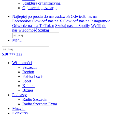
Struktura organizacyjna
Ogłoszenia, przetargi
Najlepiej po prostu do nas zadzwoń
Odwiedź nas na
Facebook-u
Odwiedź nas na X
Odwiedź nas na Instagram-ie
Odwiedź nas na TikTok-u
Szukaj nas na Spotify
Wyślij do
nas wiadomość
Szukaj
Menu
510 777 222
Wiadomości
Szczecin
Region
Polska i świat
Sport
Kultura
Biznes
Podcasty
Radio Szczecin
Radio Szczecin Extra
Muzyka
Konkursy