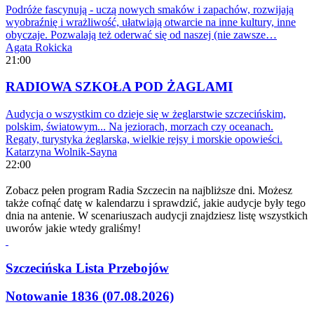
Podróże fascynują - uczą nowych smaków i zapachów, rozwijają
wyobraźnię i wrażliwość, ułatwiają otwarcie na inne kultury, inne
obyczaje. Pozwalają też oderwać się od naszej (nie zawsze…
Agata Rokicka
21:00
RADIOWA SZKOŁA POD ŻAGLAMI
Audycja o wszystkim co dzieje się w żeglarstwie szczecińskim,
polskim, światowym... Na jeziorach, morzach czy oceanach.
Regaty, turystyka żeglarska, wielkie rejsy i morskie opowieści.
Katarzyna Wolnik-Sayna
22:00
Zobacz pełen program Radia Szczecin na najbliższe dni. Możesz
także cofnąć datę w kalendarzu i sprawdzić, jakie audycje były tego
dnia na antenie. W scenariuszach audycji znajdziesz listę wszystkich
uworów jakie wtedy graliśmy!
Szczecińska Lista Przebojów
Notowanie 1836 (07.08.2026)