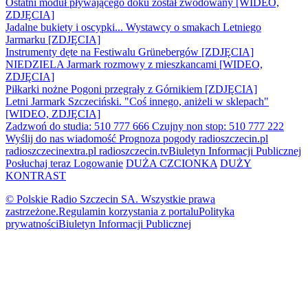
Ostatni moduł pływającego doku został zwodowany [WIDEO,
ZDJĘCIA]
Jadalne bukiety i oscypki... Wystawcy o smakach Letniego
Jarmarku [ZDJĘCIA]
Instrumenty dęte na Festiwalu Grünebergów [ZDJĘCIA]
NIEDZIELA Jarmark rozmowy z mieszkancami [WIDEO,
ZDJĘCIA]
Piłkarki nożne Pogoni przegrały z Górnikiem [ZDJĘCIA]
Letni Jarmark Szczeciński. "Coś innego, aniżeli w sklepach"
[WIDEO, ZDJĘCIA]
Zadzwoń do studia: 510 777 666
Czujny non stop: 510 777 222
Wyślij do nas wiadomość
Prognoza pogody
radioszczecin.pl
radioszczecinextra.pl
radioszczecin.tv
Biuletyn Informacji Publicznej
Posłuchaj teraz
Logowanie
DUŻA CZCIONKA
DUŻY
KONTRAST
© Polskie Radio Szczecin SA. Wszystkie prawa
zastrzeżone.
Regulamin korzystania z portalu
Polityka
prywatności
Biuletyn Informacji Publicznej