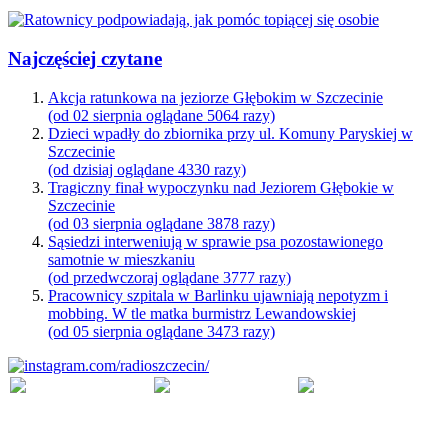
Najczęściej czytane
Akcja ratunkowa na jeziorze Głębokim w Szczecinie
(od 02 sierpnia oglądane 5064 razy)
Dzieci wpadły do zbiornika przy ul. Komuny Paryskiej w
Szczecinie
(od dzisiaj oglądane 4330 razy)
Tragiczny finał wypoczynku nad Jeziorem Głębokie w
Szczecinie
(od 03 sierpnia oglądane 3878 razy)
Sąsiedzi interweniują w sprawie psa pozostawionego
samotnie w mieszkaniu
(od przedwczoraj oglądane 3777 razy)
Pracownicy szpitala w Barlinku ujawniają nepotyzm i
mobbing. W tle matka burmistrz Lewandowskiej
(od 05 sierpnia oglądane 3473 razy)