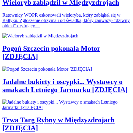
Wieloryb zabłądził w Międzyzdrojach
Ratownicy WOPR eskortowali wieloryba, który zabłąkał się w
Bałtyku. Zgłoszenie otrzymali od świadka, który zauważył "dziwny
obiekt" dryfujący…
Pogoń Szczecin pokonała Motor
[ZDJĘCIA]
Jadalne bukiety i oscypki... Wystawcy o
smakach Letniego Jarmarku [ZDJĘCIA]
Trwa Targ Rybny w Międzyzdrojach
[ZDJĘCIA]