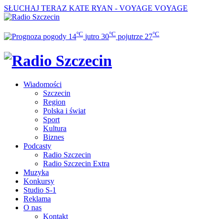
SŁUCHAJ TERAZ
KATE RYAN - VOYAGE VOYAGE
°C
°C
°C
14
jutro
30
pojutrze
27
Wiadomości
Szczecin
Region
Polska i świat
Sport
Kultura
Biznes
Podcasty
Radio Szczecin
Radio Szczecin Extra
Muzyka
Konkursy
Studio S-1
Reklama
O nas
Kontakt