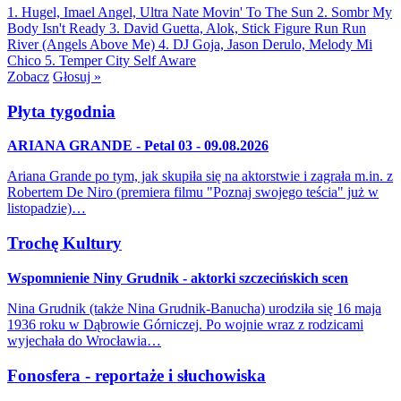
1. Hugel, Imael Angel, Ultra Nate
Movin' To The Sun
2. Sombr
My
Body Isn't Ready
3. David Guetta, Alok, Stick Figure
Run Run
River (Angels Above Me)
4. DJ Goja, Jason Derulo, Melody
Mi
Chico
5. Temper City
Self Aware
Zobacz
Głosuj »
Płyta tygodnia
ARIANA GRANDE - Petal 03 - 09.08.2026
Ariana Grande po tym, jak skupiła się na aktorstwie i zagrała m.in. z
Robertem De Niro (premiera filmu "Poznaj swojego teścia" już w
listopadzie)…
Trochę Kultury
Wspomnienie Niny Grudnik - aktorki szczecińskich scen
Nina Grudnik (także Nina Grudnik-Banucha) urodziła się 16 maja
1936 roku w Dąbrowie Górniczej. Po wojnie wraz z rodzicami
wyjechała do Wrocławia…
Fonosfera - reportaże i słuchowiska