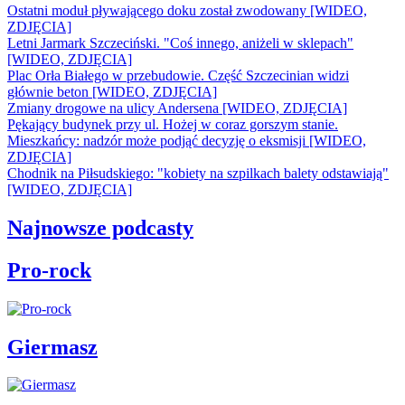
Ostatni moduł pływającego doku został zwodowany [WIDEO,
ZDJĘCIA]
Letni Jarmark Szczeciński. "Coś innego, aniżeli w sklepach"
[WIDEO, ZDJĘCIA]
Plac Orła Białego w przebudowie. Część Szczecinian widzi
głównie beton [WIDEO, ZDJĘCIA]
Zmiany drogowe na ulicy Andersena [WIDEO, ZDJĘCIA]
Pękający budynek przy ul. Hożej w coraz gorszym stanie.
Mieszkańcy: nadzór może podjąć decyzję o eksmisji [WIDEO,
ZDJĘCIA]
Chodnik na Piłsudskiego: "kobiety na szpilkach balety odstawiają"
[WIDEO, ZDJĘCIA]
Najnowsze podcasty
Pro-rock
Giermasz