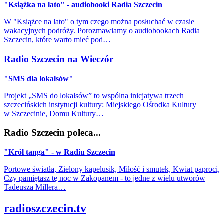
"Książka na lato" - audiobooki Radia Szczecin
W "Książce na lato" o tym czego można posłuchać w czasie
wakacyjnych podróży. Porozmawiamy o audiobookach Radia
Szczecin, które warto mieć pod…
Radio Szczecin na Wieczór
"SMS dla lokalsów"
Projekt „SMS do lokalsów” to wspólna inicjatywa trzech
szczecińskich instytucji kultury: Miejskiego Ośrodka Kultury
w Szczecinie, Domu Kultury…
Radio Szczecin poleca...
"Król tanga" - w Radiu Szczecin
Portowe światła, Zielony kapelusik, Miłość i smutek, Kwiat paproci,
Czy pamiętasz tę noc w Zakopanem - to jedne z wielu utworów
Tadeusza Millera…
radioszczecin.tv