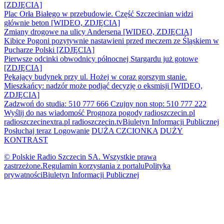
[ZDJĘCIA]
Plac Orła Białego w przebudowie. Część Szczecinian widzi
głównie beton [WIDEO, ZDJĘCIA]
Zmiany drogowe na ulicy Andersena [WIDEO, ZDJĘCIA]
Kibice Pogoni pozytywnie nastawieni przed meczem ze Śląskiem w
Pucharze Polski [ZDJĘCIA]
Pierwsze odcinki obwodnicy północnej Stargardu już gotowe
[ZDJĘCIA]
Pękający budynek przy ul. Hożej w coraz gorszym stanie.
Mieszkańcy: nadzór może podjąć decyzję o eksmisji [WIDEO,
ZDJĘCIA]
Zadzwoń do studia: 510 777 666
Czujny non stop: 510 777 222
Wyślij do nas wiadomość
Prognoza pogody
radioszczecin.pl
radioszczecinextra.pl
radioszczecin.tv
Biuletyn Informacji Publicznej
Posłuchaj teraz
Logowanie
DUŻA CZCIONKA
DUŻY
KONTRAST
© Polskie Radio Szczecin SA. Wszystkie prawa
zastrzeżone.
Regulamin korzystania z portalu
Polityka
prywatności
Biuletyn Informacji Publicznej