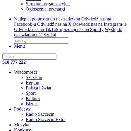
Struktura organizacyjna
Ogłoszenia, przetargi
Najlepiej po prostu do nas zadzwoń
Odwiedź nas na
Facebook-u
Odwiedź nas na X
Odwiedź nas na Instagram-ie
Odwiedź nas na TikTok-u
Szukaj nas na Spotify
Wyślij do
nas wiadomość
Szukaj
Menu
510 777 222
Wiadomości
Szczecin
Region
Polska i świat
Sport
Kultura
Biznes
Podcasty
Radio Szczecin
Radio Szczecin Extra
Muzyka
Konkursy