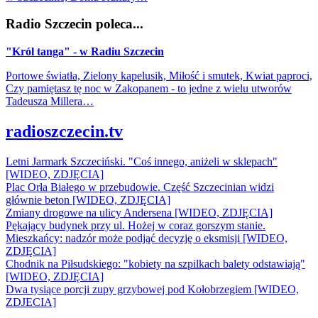
Radio Szczecin poleca...
"Król tanga" - w Radiu Szczecin
Portowe światła, Zielony kapelusik, Miłość i smutek, Kwiat paproci,
Czy pamiętasz tę noc w Zakopanem - to jedne z wielu utworów
Tadeusza Millera…
radioszczecin.tv
Letni Jarmark Szczeciński. "Coś innego, aniżeli w sklepach"
[WIDEO, ZDJĘCIA]
Plac Orła Białego w przebudowie. Część Szczecinian widzi
głównie beton [WIDEO, ZDJĘCIA]
Zmiany drogowe na ulicy Andersena [WIDEO, ZDJĘCIA]
Pękający budynek przy ul. Hożej w coraz gorszym stanie.
Mieszkańcy: nadzór może podjąć decyzję o eksmisji [WIDEO,
ZDJĘCIA]
Chodnik na Piłsudskiego: "kobiety na szpilkach balety odstawiają"
[WIDEO, ZDJĘCIA]
Dwa tysiące porcji zupy grzybowej pod Kołobrzegiem [WIDEO,
ZDJECIA]