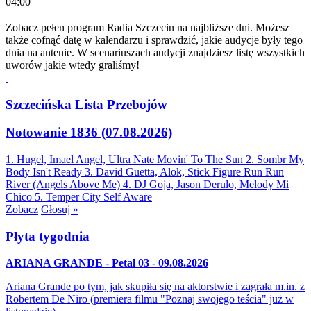
04:00
Zobacz pełen program Radia Szczecin na najbliższe dni. Możesz
także cofnąć datę w kalendarzu i sprawdzić, jakie audycje były tego
dnia na antenie. W scenariuszach audycji znajdziesz listę wszystkich
uworów jakie wtedy graliśmy!
Szczecińska Lista Przebojów
Notowanie 1836 (07.08.2026)
1. Hugel, Imael Angel, Ultra Nate
Movin' To The Sun
2. Sombr
My
Body Isn't Ready
3. David Guetta, Alok, Stick Figure
Run Run
River (Angels Above Me)
4. DJ Goja, Jason Derulo, Melody
Mi
Chico
5. Temper City
Self Aware
Zobacz
Głosuj »
Płyta tygodnia
ARIANA GRANDE - Petal 03 - 09.08.2026
Ariana Grande po tym, jak skupiła się na aktorstwie i zagrała m.in. z
Robertem De Niro (premiera filmu "Poznaj swojego teścia" już w