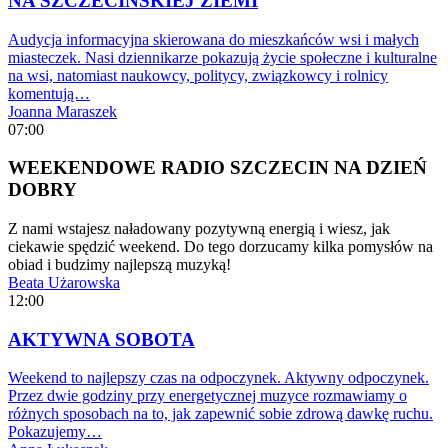
NA SZCZECIŃSKIEJ ZIEMI
Audycja informacyjna skierowana do mieszkańców wsi i małych
miasteczek. Nasi dziennikarze pokazują życie społeczne i kulturalne
na wsi, natomiast naukowcy, politycy, związkowcy i rolnicy
komentują…
Joanna Maraszek
07:00
WEEKENDOWE RADIO SZCZECIN NA DZIEŃ
DOBRY
Z nami wstajesz naładowany pozytywną energią i wiesz, jak
ciekawie spędzić weekend. Do tego dorzucamy kilka pomysłów na
obiad i budzimy najlepszą muzyką!
Beata Użarowska
12:00
AKTYWNA SOBOTA
Weekend to najlepszy czas na odpoczynek. Aktywny odpoczynek.
Przez dwie godziny przy energetycznej muzyce rozmawiamy o
różnych sposobach na to, jak zapewnić sobie zdrową dawkę ruchu.
Pokazujemy…