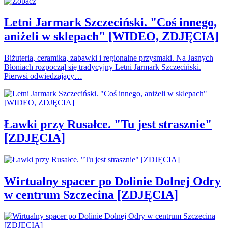
Letni Jarmark Szczeciński. "Coś innego,
aniżeli w sklepach" [WIDEO, ZDJĘCIA]
Biżuteria, ceramika, zabawki i regionalne przysmaki. Na Jasnych
Błoniach rozpoczął się tradycyjny Letni Jarmark Szczeciński.
Pierwsi odwiedzający…
Ławki przy Rusałce. "Tu jest strasznie"
[ZDJĘCIA]
Wirtualny spacer po Dolinie Dolnej Odry
w centrum Szczecina [ZDJĘCIA]