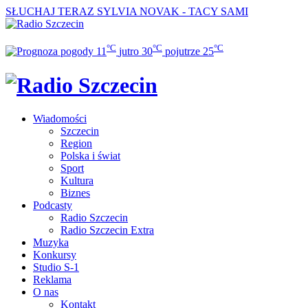
SŁUCHAJ TERAZ
SYLVIA NOVAK - TACY SAMI
°C
°C
°C
11
jutro
30
pojutrze
25
Wiadomości
Szczecin
Region
Polska i świat
Sport
Kultura
Biznes
Podcasty
Radio Szczecin
Radio Szczecin Extra
Muzyka
Konkursy
Studio S-1
Reklama
O nas
Kontakt