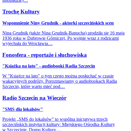
listopadzie)…
Trochę Kultury
Wspomnienie Niny Grudnik - aktorki szczecińskich scen
Nina Grudnik (także Nina Grudnik-Banucha) urodziła się 16 maja
1936 roku w Dąbrowie Górniczej. Po wojnie wraz z rodzicami
wyjechała do Wrocławia…
Fonosfera - reportaże i słuchowiska
"Książka na lato" - audiobooki Radia Szczecin
W "Książce na lato" o tym czego można posłuchać w czasie
wakacyjnych podróży. Porozmawiamy o audiobookach Radia
Szczecin, które warto mieć pod…
Radio Szczecin na Wieczór
"SMS dla lokalsów"
Projekt „SMS do lokalsów” to wspólna inicjatywa trzech
szczecińskich instytucji kultury: Miejskiego Ośrodka Kultury
w Szczecinie, Domu Kultury…