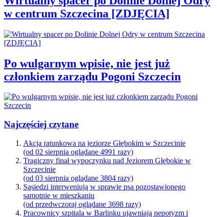
Wirtualny spacer po Dolinie Dolnej Odry
w centrum Szczecina [ZDJĘCIA]
Po wulgarnym wpisie, nie jest już
członkiem zarządu Pogoni Szczecin
Najczęściej czytane
Akcja ratunkowa na jeziorze Głębokim w Szczecinie
(od 02 sierpnia oglądane 4991 razy)
Tragiczny finał wypoczynku nad Jeziorem Głębokie w
Szczecinie
(od 03 sierpnia oglądane 3804 razy)
Sąsiedzi interweniują w sprawie psa pozostawionego
samotnie w mieszkaniu
(od przedwczoraj oglądane 3698 razy)
Pracownicy szpitala w Barlinku ujawniają nepotyzm i