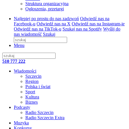
Struktura organizacyjna
Ogłoszenia, przetargi
Najlepiej po prostu do nas zadzwoń
Odwiedź nas na
Facebook-u
Odwiedź nas na X
Odwiedź nas na Instagram-ie
Odwiedź nas na TikTok-u
Szukaj nas na Spotify
Wyślij do
nas wiadomość
Szukaj
Menu
510 777 222
Wiadomości
Szczecin
Region
Polska i świat
Sport
Kultura
Biznes
Podcasty
Radio Szczecin
Radio Szczecin Extra
Muzyka
Konkursy