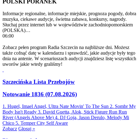
POLSKI PORANEK
Informacje regionalne, informacje miejskie, prognoza pogody, dobra
muzyka, ciekawe audycje, świetna zabawa, konkursy, nagrody.
Słuchaj przez internet lub w województwie zachodniopomorskiem
(POLSKA)…
06:00
Zobacz pełen program Radia Szczecin na najbliższe dni. Możesz
także cofnąć datę w kalendarzu i sprawdzić, jakie audycje były tego
dnia na antenie. W scenariuszach audycji znajdziesz listę wszystkich
uworów jakie wtedy graliśmy!
Szczecińska Lista Przebojów
Notowanie 1836 (07.08.2026)
1. Hugel, Imael Angel, Ultra Nate
Movin' To The Sun
2. Sombr
My
Body Isn't Ready
3. David Guetta, Alok, Stick Figure
Run Run
River (Angels Above Me)
4. DJ Goja, Jason Derulo, Melody
Mi
Chico
5. Temper City
Self Aware
Zobacz
Głosuj »