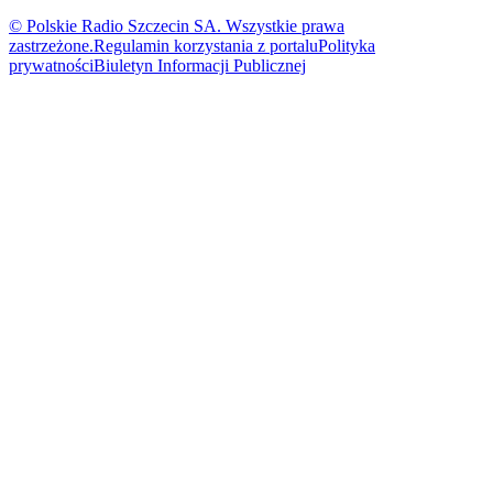
© Polskie Radio Szczecin SA. Wszystkie prawa
zastrzeżone.
Regulamin korzystania z portalu
Polityka
prywatności
Biuletyn Informacji Publicznej