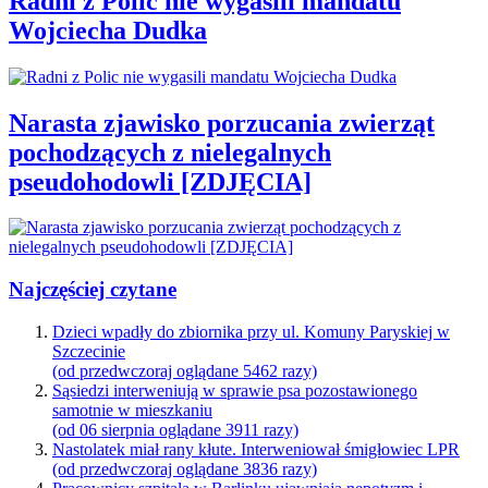
Radni z Polic nie wygasili mandatu
Wojciecha Dudka
Narasta zjawisko porzucania zwierząt
pochodzących z nielegalnych
pseudohodowli [ZDJĘCIA]
Najczęściej czytane
Dzieci wpadły do zbiornika przy ul. Komuny Paryskiej w
Szczecinie
(od przedwczoraj oglądane 5462 razy)
Sąsiedzi interweniują w sprawie psa pozostawionego
samotnie w mieszkaniu
(od 06 sierpnia oglądane 3911 razy)
Nastolatek miał rany kłute. Interweniował śmigłowiec LPR
(od przedwczoraj oglądane 3836 razy)