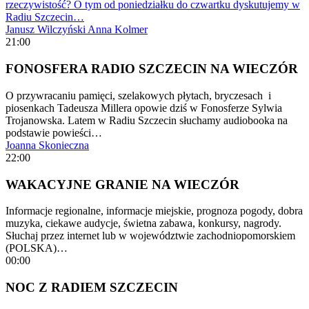
rzeczywistość? O tym od poniedziałku do czwartku dyskutujemy w
Radiu Szczecin…
Janusz Wilczyński
Anna Kolmer
21:00
FONOSFERA RADIO SZCZECIN NA WIECZÓR
O przywracaniu pamięci, szelakowych płytach, bryczesach i
piosenkach Tadeusza Millera opowie dziś w Fonosferze Sylwia
Trojanowska. Latem w Radiu Szczecin słuchamy audiobooka na
podstawie powieści…
Joanna Skonieczna
22:00
WAKACYJNE GRANIE NA WIECZÓR
Informacje regionalne, informacje miejskie, prognoza pogody, dobra
muzyka, ciekawe audycje, świetna zabawa, konkursy, nagrody.
Słuchaj przez internet lub w województwie zachodniopomorskiem
(POLSKA)…
00:00
NOC Z RADIEM SZCZECIN