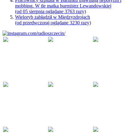
Pracownicy szpitala w Barlinku ujawniają nepotyzm i
mobbing. W tle matka burmistrz Lewandowskiej
(od 05 sierpnia oglądane 3763 razy)
Wieloryb zabłądził w Międzyzdrojach
(od przedwczoraj oglądane 3230 razy)