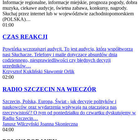
Informacje regionalne, informacje miejskie, prognoza pogody, dobra
muzyka, ciekawe audycje, świetna zabawa, konkursy, nagrody.
Słuchaj przez internet lub w województwie zachodniopomorskiem
(POLSKA)…
01:00
CZAS REAKCJI
Powtórka wczorajszej audycji. To jest audycja, którą współtworzą
nasi Słuchacze. Telefony i maile dotyczące absurdów dnia
codziennego, niesprawiedliwości czy błędnych decyzji
urzędników…
Krzysztof Kukliński
Sławomir Orlik
02:00
RADIO SZCZECIN NA WIECZÓR
Szczecin, Polska, Europa, Świat - jak decyzje polityków i
naukowców oraz wydarzenia wpływają na otaczającą nas
rzeczywistość? O tym od poniedziałku do czwartku dyskutujemy w
Radiu Szczecin…
Janusz Wilczyński
Joanna Skonieczna
04:00