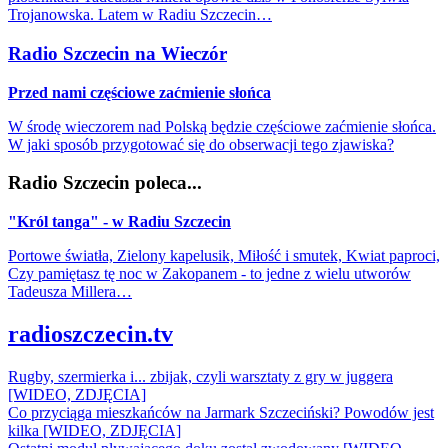
Trojanowska. Latem w Radiu Szczecin…
Radio Szczecin na Wieczór
Przed nami częściowe zaćmienie słońca
W środę wieczorem nad Polską będzie częściowe zaćmienie słońca.
W jaki sposób przygotować się do obserwacji tego zjawiska?
Radio Szczecin poleca...
"Król tanga" - w Radiu Szczecin
Portowe światła, Zielony kapelusik, Miłość i smutek, Kwiat paproci,
Czy pamiętasz tę noc w Zakopanem - to jedne z wielu utworów
Tadeusza Millera…
radioszczecin.tv
Rugby, szermierka i... zbijak, czyli warsztaty z gry w juggera
[WIDEO, ZDJĘCIA]
Co przyciąga mieszkańców na Jarmark Szczeciński? Powodów jest
kilka [WIDEO, ZDJĘCIA]