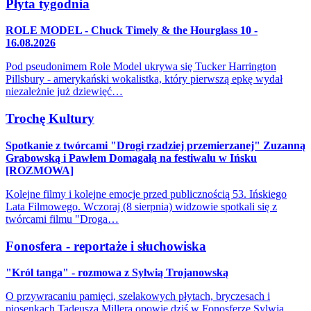
Płyta tygodnia
ROLE MODEL - Chuck Timely & the Hourglass 10 -
16.08.2026
Pod pseudonimem Role Model ukrywa się Tucker Harrington
Pillsbury - amerykański wokalistka, który pierwszą epkę wydał
niezależnie już dziewięć…
Trochę Kultury
Spotkanie z twórcami "Drogi rzadziej przemierzanej" Zuzanną
Grabowską i Pawłem Domagałą na festiwalu w Ińsku
[ROZMOWA]
Kolejne filmy i kolejne emocje przed publicznością 53. Ińskiego
Lata Filmowego. Wczoraj (8 sierpnia) widzowie spotkali się z
twórcami filmu "Droga…
Fonosfera - reportaże i słuchowiska
"Król tanga" - rozmowa z Sylwią Trojanowską
O przywracaniu pamięci, szelakowych płytach, bryczesach i
piosenkach Tadeusza Millera opowie dziś w Fonosferze Sylwia