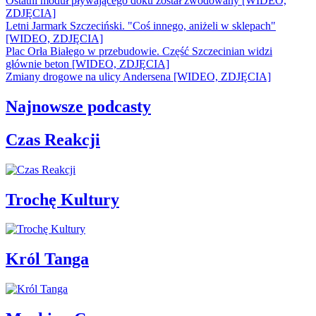
Ostatni moduł pływającego doku został zwodowany [WIDEO,
ZDJĘCIA]
Letni Jarmark Szczeciński. "Coś innego, aniżeli w sklepach"
[WIDEO, ZDJĘCIA]
Plac Orła Białego w przebudowie. Część Szczecinian widzi
głównie beton [WIDEO, ZDJĘCIA]
Zmiany drogowe na ulicy Andersena [WIDEO, ZDJĘCIA]
Najnowsze podcasty
Czas Reakcji
Trochę Kultury
Król Tanga