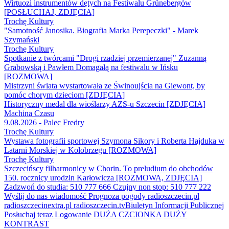
Wirtuozi instrumentów dętych na Festiwalu Grünebergów
[POSŁUCHAJ, ZDJĘCIA]
Trochę Kultury
"Samotność Janosika. Biografia Marka Perepeczki" - Marek
Szymański
Trochę Kultury
Spotkanie z twórcami "Drogi rzadziej przemierzanej" Zuzanną
Grabowską i Pawłem Domagałą na festiwalu w Ińsku
[ROZMOWA]
Mistrzyni świata wystartowała ze Świnoujścia na Giewont, by
pomóc chorym dzieciom [ZDJĘCIA]
Historyczny medal dla wioślarzy AZS-u Szczecin [ZDJĘCIA]
Machina Czasu
9.08.2026 - Palec Fredry
Trochę Kultury
Wystawa fotografii sportowej Szymona Sikory i Roberta Hajduka w
Latarni Morskiej w Kołobrzegu [ROZMOWA]
Trochę Kultury
Szczecińscy filharmonicy w Chorin. To preludium do obchodów
150. rocznicy urodzin Karłowicza [ROZMOWA, ZDJĘCIA]
Zadzwoń do studia: 510 777 666
Czujny non stop: 510 777 222
Wyślij do nas wiadomość
Prognoza pogody
radioszczecin.pl
radioszczecinextra.pl
radioszczecin.tv
Biuletyn Informacji Publicznej
Posłuchaj teraz
Logowanie
DUŻA CZCIONKA
DUŻY
KONTRAST