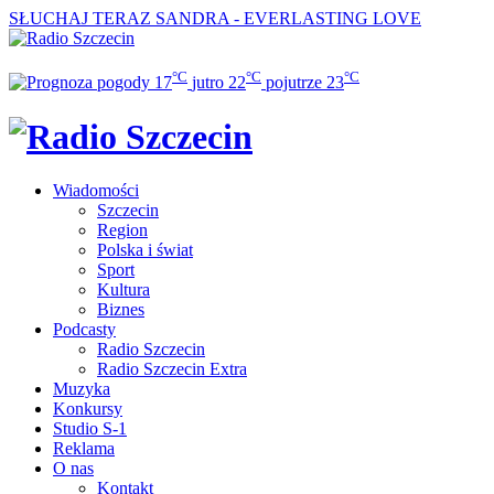
SŁUCHAJ TERAZ
SANDRA - EVERLASTING LOVE
°C
°C
°C
17
jutro
22
pojutrze
23
Wiadomości
Szczecin
Region
Polska i świat
Sport
Kultura
Biznes
Podcasty
Radio Szczecin
Radio Szczecin Extra
Muzyka
Konkursy
Studio S-1
Reklama
O nas
Kontakt