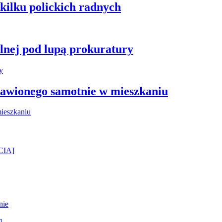
kilku polickich radnych
plnej pod lupą prokuratury
stawionego samotnie w mieszkaniu
ĘCIA]
nie
]