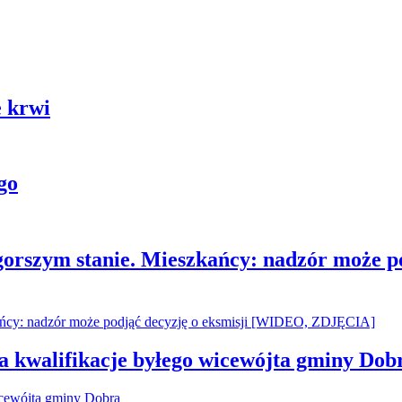
 krwi
go
gorszym stanie. Mieszkańcy: nadzór może p
za kwalifikacje byłego wicewójta gminy Dob