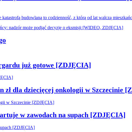
ie katastrofą budowlaną to codzienność, z którą od lat walczą mieszka
go
argardu już gotowe [ZDJĘCIA]
 zł dla dziecięcej onkologii w Szczecinie 
startuje w zawodach na supach [ZDJĘCIA]