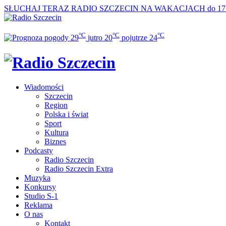
SŁUCHAJ TERAZ
RADIO SZCZECIN NA WAKACJACH do 17
°C
°C
°C
29
jutro
20
pojutrze
24
Wiadomości
Szczecin
Region
Polska i świat
Sport
Kultura
Biznes
Podcasty
Radio Szczecin
Radio Szczecin Extra
Muzyka
Konkursy
Studio S-1
Reklama
O nas
Kontakt