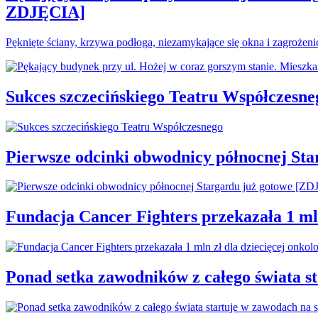
ZDJĘCIA]
Pęknięte ściany, krzywa podłoga, niezamykające się okna i zagrożen
Sukces szczecińskiego Teatru Współczesne
Pierwsze odcinki obwodnicy północnej St
Fundacja Cancer Fighters przekazała 1 mln
Ponad setka zawodników z całego świata 