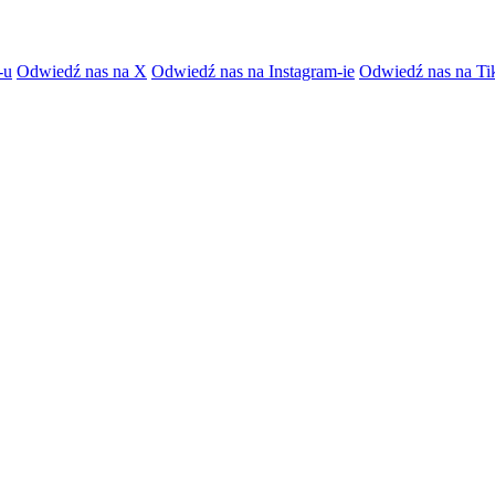
-u
Odwiedź nas na X
Odwiedź nas na Instagram-ie
Odwiedź nas na Ti