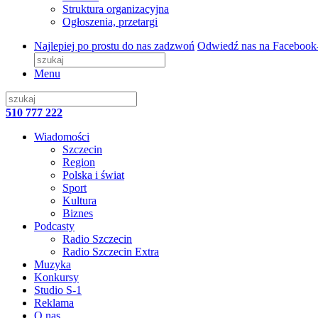
Struktura organizacyjna
Ogłoszenia, przetargi
Najlepiej po prostu do nas zadzwoń
Odwiedź nas na Facebook
Menu
510 777 222
Wiadomości
Szczecin
Region
Polska i świat
Sport
Kultura
Biznes
Podcasty
Radio Szczecin
Radio Szczecin Extra
Muzyka
Konkursy
Studio S-1
Reklama
O nas