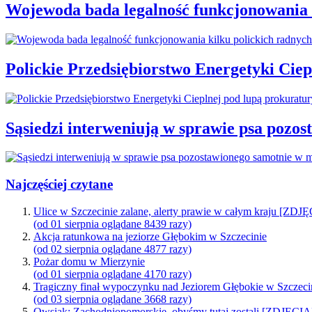
Wojewoda bada legalność funkcjonowania 
Polickie Przedsiębiorstwo Energetyki Cie
Sąsiedzi interweniują w sprawie psa pozo
Najczęściej czytane
Ulice w Szczecinie zalane, alerty prawie w całym kraju [ZDJ
(od 01 sierpnia oglądane 8439 razy)
Akcja ratunkowa na jeziorze Głębokim w Szczecinie
(od 02 sierpnia oglądane 4877 razy)
Pożar domu w Mierzynie
(od 01 sierpnia oglądane 4170 razy)
Tragiczny finał wypoczynku nad Jeziorem Głębokie w Szczeci
(od 03 sierpnia oglądane 3668 razy)
Owsiak: Zachodniopomorskie, obyśmy tutaj zostali [ZDJĘCIA