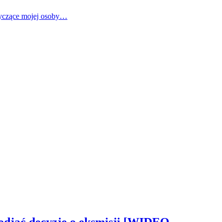
tyczące mojej osoby…
odjąć decyzję o eksmisji [WIDEO,