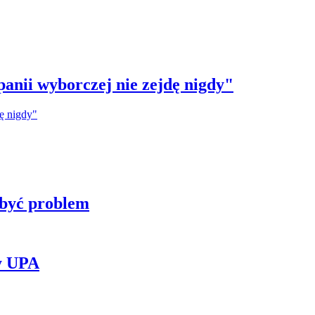
anii wyborczej nie zejdę nigdy"
 być problem
y UPA