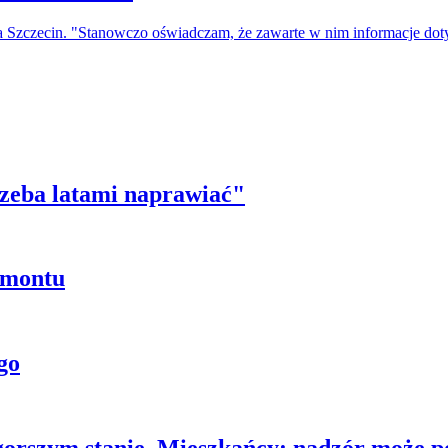
a Szczecin. "Stanowczo oświadczam, że zawarte w nim informacje do
trzeba latami naprawiać"
emontu
go
gorszym stanie. Mieszkańcy: nadzór może p