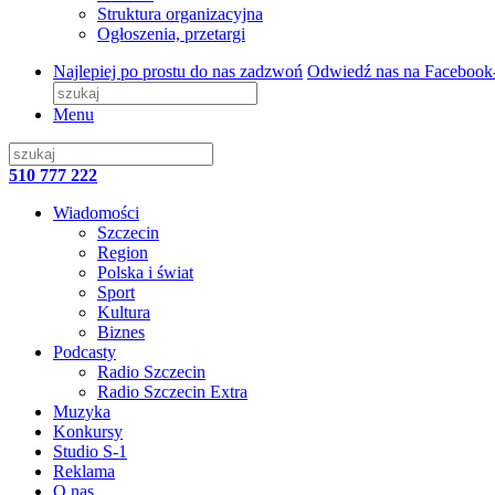
Struktura organizacyjna
Ogłoszenia, przetargi
Najlepiej po prostu do nas zadzwoń
Odwiedź nas na Facebook
Menu
510 777 222
Wiadomości
Szczecin
Region
Polska i świat
Sport
Kultura
Biznes
Podcasty
Radio Szczecin
Radio Szczecin Extra
Muzyka
Konkursy
Studio S-1
Reklama
O nas