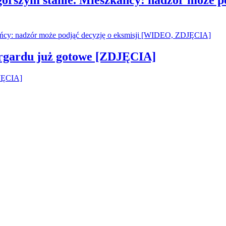
argardu już gotowe [ZDJĘCIA]