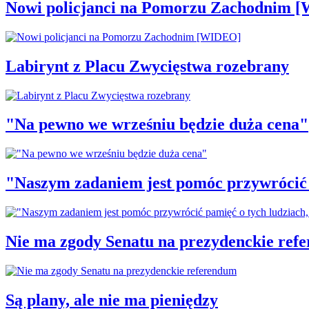
Nowi policjanci na Pomorzu Zachodnim 
Labirynt z Placu Zwycięstwa rozebrany
"Na pewno we wrześniu będzie duża cena"
"Naszym zadaniem jest pomóc przywrócić p
Nie ma zgody Senatu na prezydenckie ref
Są plany, ale nie ma pieniędzy