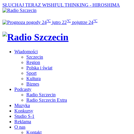
SŁUCHAJ TERAZ
WISHFUL THINKING - HIROSHIMA
°C
°C
°C
24
jutro
22
pojutrze
24
Wiadomości
Szczecin
Region
Polska i świat
Sport
Kultura
Biznes
Podcasty
Radio Szczecin
Radio Szczecin Extra
Muzyka
Konkursy
Studio S-1
Reklama
O nas
Kontakt