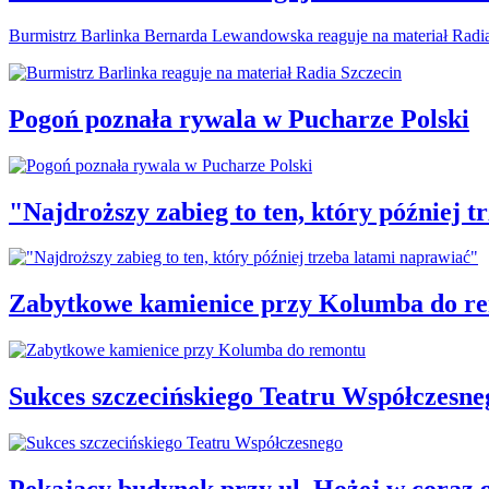
Burmistrz Barlinka Bernarda Lewandowska reaguje na materiał Radi
Pogoń poznała rywala w Pucharze Polski
"Najdroższy zabieg to ten, który później 
Zabytkowe kamienice przy Kolumba do r
Sukces szczecińskiego Teatru Współczesne
Pękający budynek przy ul. Hożej w coraz 