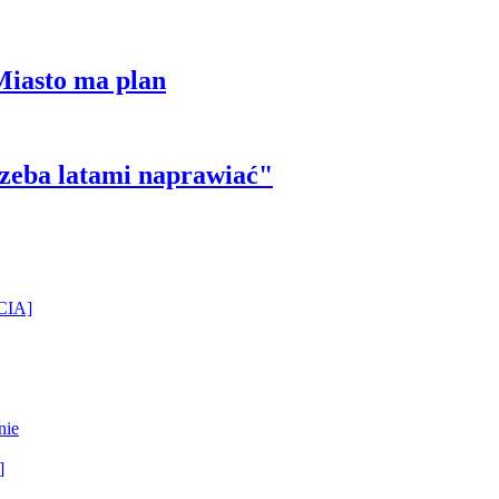
Miasto ma plan
trzeba latami naprawiać"
ĘCIA]
nie
]