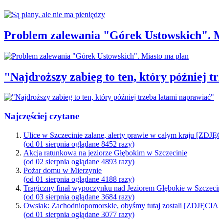
Problem zalewania "Górek Ustowskich". 
"Najdroższy zabieg to ten, który później 
Najczęściej czytane
Ulice w Szczecinie zalane, alerty prawie w całym kraju [ZDJ
(od 01 sierpnia oglądane 8452 razy)
Akcja ratunkowa na jeziorze Głębokim w Szczecinie
(od 02 sierpnia oglądane 4893 razy)
Pożar domu w Mierzynie
(od 01 sierpnia oglądane 4188 razy)
Tragiczny finał wypoczynku nad Jeziorem Głębokie w Szczeci
(od 03 sierpnia oglądane 3684 razy)
Owsiak: Zachodniopomorskie, obyśmy tutaj zostali [ZDJĘCIA
(od 01 sierpnia oglądane 3077 razy)