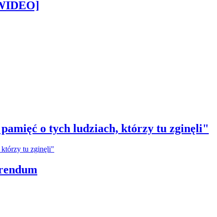
[WIDEO]
amięć o tych ludziach, którzy tu zginęli"
erendum