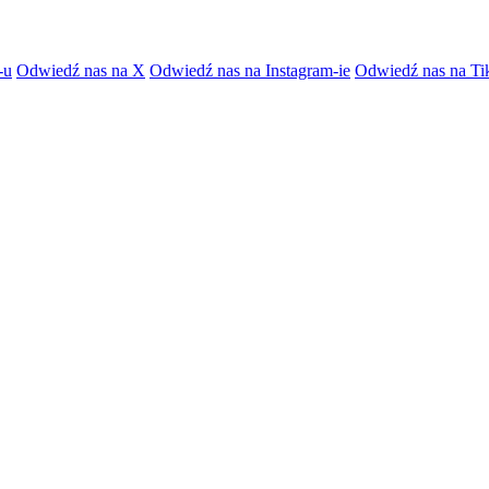
-u
Odwiedź nas na X
Odwiedź nas na Instagram-ie
Odwiedź nas na Ti