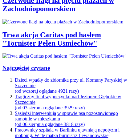
Czerwone flagi na pięciu plażach w
Zachodniopomorskiem
Trwa akcja Caritas pod hasłem
"Tornister Pełen Uśmiechów"
Najczęściej czytane
Dzieci wpadły do zbiornika przy ul. Komuny Paryskiej w
Szczecinie
(od wczoraj oglądane 4921 razy)
Tragiczny finał wypoczynku nad Jeziorem Głębokie w
Szczecinie
(od 03 sierpnia oglądane 3929 razy)
Sąsiedzi interweniują w sprawie psa pozostawionego
samotnie w mieszkaniu
(od 06 sierpnia oglądane 3818 razy)
Pracownicy szpitala w Barlinku ujawniają nepotyzm i
mobbing. W tle matka burmistrz Lewandowskiej