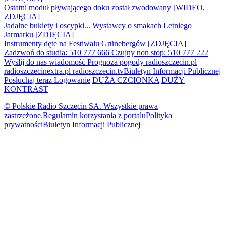
Ostatni moduł pływającego doku został zwodowany [WIDEO,
ZDJĘCIA]
Jadalne bukiety i oscypki... Wystawcy o smakach Letniego
Jarmarku [ZDJĘCIA]
Instrumenty dęte na Festiwalu Grünebergów [ZDJĘCIA]
Zadzwoń do studia: 510 777 666
Czujny non stop: 510 777 222
Wyślij do nas wiadomość
Prognoza pogody
radioszczecin.pl
radioszczecinextra.pl
radioszczecin.tv
Biuletyn Informacji Publicznej
Posłuchaj teraz
Logowanie
DUŻA CZCIONKA
DUŻY
KONTRAST
© Polskie Radio Szczecin SA. Wszystkie prawa
zastrzeżone.
Regulamin korzystania z portalu
Polityka
prywatności
Biuletyn Informacji Publicznej