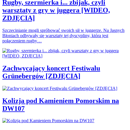
Rugby, szermierka i... zbijak, czyli
warsztaty z gry w juggera [WIDEO,
ZDJĘCIA]
Szczecinianie mogli spróbować swoich sił w juggerze. Na Jasnych
Błoniach odbywały się warsztaty tej dyscypliny, która jest
połączeniem rugby…
Zachwycający koncert Festiwalu
Grünebergów [ZDJĘCIA]
Kolizja pod Kamieniem Pomorskim na
DW107