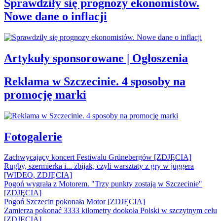
Sprawdziły się prognozy ekonomistów.
Nowe dane o inflacji
Artykuły sponsorowane | Ogłoszenia
Reklama w Szczecinie. 4 sposoby na
promocję marki
Fotogalerie
Zachwycający koncert Festiwalu Grünebergów [ZDJĘCIA]
Rugby, szermierka i... zbijak, czyli warsztaty z gry w juggera
[WIDEO, ZDJĘCIA]
Pogoń wygrała z Motorem. "Trzy punkty zostają w Szczecinie"
[ZDJĘCIA]
Pogoń Szczecin pokonała Motor [ZDJĘCIA]
Zamierza pokonać 3333 kilometry dookoła Polski w szczytnym celu
[ZDJĘCIA]