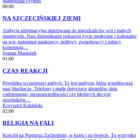
Małgorzata Frymus
00:00
NA SZCZECIŃSKIEJ ZIEMI
Audycja informacyjna skierowana do mieszkańców wsi i małych
miasteczek. Nasi dziennikarze pokazują życie społeczne i kulturalne
na wsi, natomiast naukowcy, politycy, związkowcy i rolnicy
komentują…
Joanna Maraszek
01:00
CZAS REAKCJI
Powtórka wczorajszej audycji. To jest audycja, którą współtworzą
nasi Słuchacze. Telefony i maile dotyczące absurdów dnia
codziennego, niesprawiedliwości czy błędnych decyzji
urzędników…
Krzysztof Kukliński
02:00
RELIGIA NA FALI
Kościół na Pomorzu Zachodnim, w kraju i na świecie. To wszystko