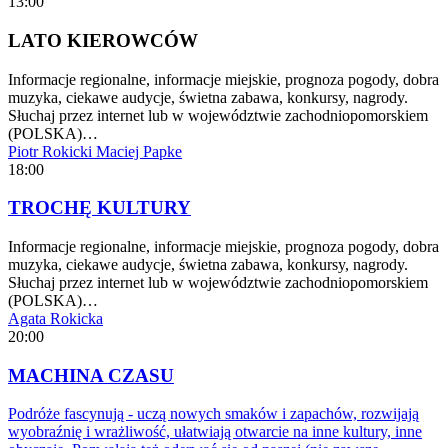
13:00
LATO KIEROWCÓW
Informacje regionalne, informacje miejskie, prognoza pogody, dobra
muzyka, ciekawe audycje, świetna zabawa, konkursy, nagrody.
Słuchaj przez internet lub w województwie zachodniopomorskiem
(POLSKA)…
Piotr Rokicki
Maciej Papke
18:00
TROCHĘ KULTURY
Informacje regionalne, informacje miejskie, prognoza pogody, dobra
muzyka, ciekawe audycje, świetna zabawa, konkursy, nagrody.
Słuchaj przez internet lub w województwie zachodniopomorskiem
(POLSKA)…
Agata Rokicka
20:00
MACHINA CZASU
Podróże fascynują - uczą nowych smaków i zapachów, rozwijają
wyobraźnię i wrażliwość, ułatwiają otwarcie na inne kultury, inne