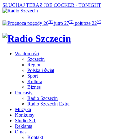
SŁUCHAJ TERAZ
JOE COCKER - TONIGHT
°C
°C
°C
26
jutro
27
pojutrze
22
Wiadomości
Szczecin
Region
Polska i świat
Sport
Kultura
Biznes
Podcasty
Radio Szczecin
Radio Szczecin Extra
Muzyka
Konkursy
Studio S-1
Reklama
O nas
Kontakt