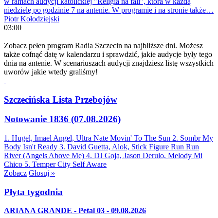
w ramach audycji katolickiej "Religia na fali", która w każdą
niedzielę po godzinie 7 na antenie. W programie i na stronie także…
Piotr Kołodziejski
03:00
Zobacz pełen program Radia Szczecin na najbliższe dni. Możesz
także cofnąć datę w kalendarzu i sprawdzić, jakie audycje były tego
dnia na antenie. W scenariuszach audycji znajdziesz listę wszystkich
uworów jakie wtedy graliśmy!
Szczecińska Lista Przebojów
Notowanie 1836 (07.08.2026)
1. Hugel, Imael Angel, Ultra Nate
Movin' To The Sun
2. Sombr
My
Body Isn't Ready
3. David Guetta, Alok, Stick Figure
Run Run
River (Angels Above Me)
4. DJ Goja, Jason Derulo, Melody
Mi
Chico
5. Temper City
Self Aware
Zobacz
Głosuj »
Płyta tygodnia
ARIANA GRANDE - Petal 03 - 09.08.2026