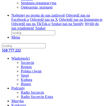
Struktura organizacyjna
Ogłoszenia, przetargi
Najlepiej po prostu do nas zadzwoń
Odwiedź nas na
Facebook-u
Odwiedź nas na X
Odwiedź nas na Instagram-ie
Odwiedź nas na TikTok-u
Szukaj nas na Spotify
Wyślij do
nas wiadomość
Szukaj
Menu
510 777 222
Wiadomości
Szczecin
Region
Polska i świat
Sport
Kultura
Biznes
Podcasty
Radio Szczecin
Radio Szczecin Extra
Muzyka
Konkursy