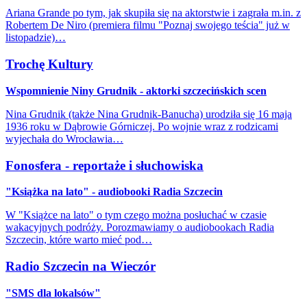
Ariana Grande po tym, jak skupiła się na aktorstwie i zagrała m.in. z
Robertem De Niro (premiera filmu "Poznaj swojego teścia" już w
listopadzie)…
Trochę Kultury
Wspomnienie Niny Grudnik - aktorki szczecińskich scen
Nina Grudnik (także Nina Grudnik-Banucha) urodziła się 16 maja
1936 roku w Dąbrowie Górniczej. Po wojnie wraz z rodzicami
wyjechała do Wrocławia…
Fonosfera - reportaże i słuchowiska
"Książka na lato" - audiobooki Radia Szczecin
W "Książce na lato" o tym czego można posłuchać w czasie
wakacyjnych podróży. Porozmawiamy o audiobookach Radia
Szczecin, które warto mieć pod…
Radio Szczecin na Wieczór
"SMS dla lokalsów"