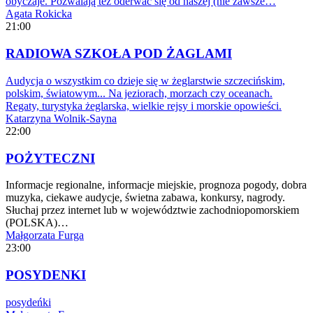
obyczaje. Pozwalają też oderwać się od naszej (nie zawsze…
Agata Rokicka
21:00
RADIOWA SZKOŁA POD ŻAGLAMI
Audycja o wszystkim co dzieje się w żeglarstwie szczecińskim,
polskim, światowym... Na jeziorach, morzach czy oceanach.
Regaty, turystyka żeglarska, wielkie rejsy i morskie opowieści.
Katarzyna Wolnik-Sayna
22:00
POŻYTECZNI
Informacje regionalne, informacje miejskie, prognoza pogody, dobra
muzyka, ciekawe audycje, świetna zabawa, konkursy, nagrody.
Słuchaj przez internet lub w województwie zachodniopomorskiem
(POLSKA)…
Małgorzata Furga
23:00
POSYDENKI
posydeńki