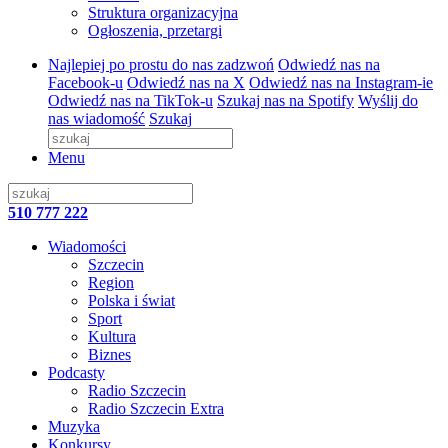
Struktura organizacyjna
Ogłoszenia, przetargi
Najlepiej po prostu do nas zadzwoń
Odwiedź nas na
Facebook-u
Odwiedź nas na X
Odwiedź nas na Instagram-ie
Odwiedź nas na TikTok-u
Szukaj nas na Spotify
Wyślij do
nas wiadomość
Szukaj
Menu
510 777 222
Wiadomości
Szczecin
Region
Polska i świat
Sport
Kultura
Biznes
Podcasty
Radio Szczecin
Radio Szczecin Extra
Muzyka
Konkursy