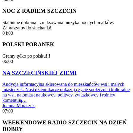
NOC Z RADIEM SZCZECIN
Starannie dobrana i zmiksowana muzyka nocnych marków.
Zapraszamy do słuchania!
04:00
POLSKI PORANEK
Gramy tylko po polsku!!!
06:00
NA SZCZECIŃSKIEJ ZIEMI
Audycja informacyjna skierowana do mieszkańców wsi i małych
miasteczek. Nasi dziennikarze pokazują życie społeczne i kulturalne
na wsi, natomiast naukowcy, politycy, związkowcy i rolnicy
komentują…
Joanna Maraszek
07:00
WEEKENDOWE RADIO SZCZECIN NA DZIEŃ
DOBRY