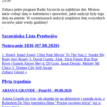
23:59
Zobacz pełen program Radia Szczecin na najbliższe dni. Możesz
także cofnąć datę w kalendarzu i sprawdzić, jakie audycje były tego
dnia na antenie. W scenariuszach audycji znajdziesz listę wszystkich
uworów jakie wtedy graliśmy!
Szczecińska Lista Przebojów
Notowanie 1836 (07.08.2026)
1. Hugel, Imael Angel, Ultra Nate
Movin' To The Sun
2. Sombr
My
Body Isn't Ready
3. David Guetta, Alok, Stick Figure
Run Run
River (Angels Above Me)
4. DJ Goja, Jason Derulo, Melody
Mi
Chico
5. Temper City
Self Aware
Zobacz
Głosuj »
Płyta tygodnia
ARIANA GRANDE - Petal 03 - 09.08.2026
Ariana Grande po tym, jak skupiła się na aktorstwie i zagrała m.in. z
Robertem De Niro (premiera filmu "Poznaj swojego teścia" już w