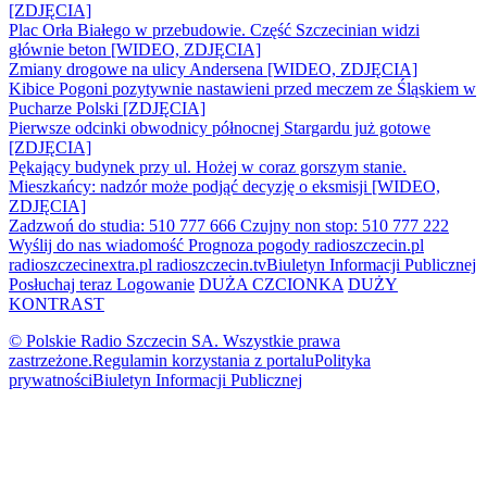
[ZDJĘCIA]
Plac Orła Białego w przebudowie. Część Szczecinian widzi
głównie beton [WIDEO, ZDJĘCIA]
Zmiany drogowe na ulicy Andersena [WIDEO, ZDJĘCIA]
Kibice Pogoni pozytywnie nastawieni przed meczem ze Śląskiem w
Pucharze Polski [ZDJĘCIA]
Pierwsze odcinki obwodnicy północnej Stargardu już gotowe
[ZDJĘCIA]
Pękający budynek przy ul. Hożej w coraz gorszym stanie.
Mieszkańcy: nadzór może podjąć decyzję o eksmisji [WIDEO,
ZDJĘCIA]
Zadzwoń do studia: 510 777 666
Czujny non stop: 510 777 222
Wyślij do nas wiadomość
Prognoza pogody
radioszczecin.pl
radioszczecinextra.pl
radioszczecin.tv
Biuletyn Informacji Publicznej
Posłuchaj teraz
Logowanie
DUŻA CZCIONKA
DUŻY
KONTRAST
© Polskie Radio Szczecin SA. Wszystkie prawa
zastrzeżone.
Regulamin korzystania z portalu
Polityka
prywatności
Biuletyn Informacji Publicznej