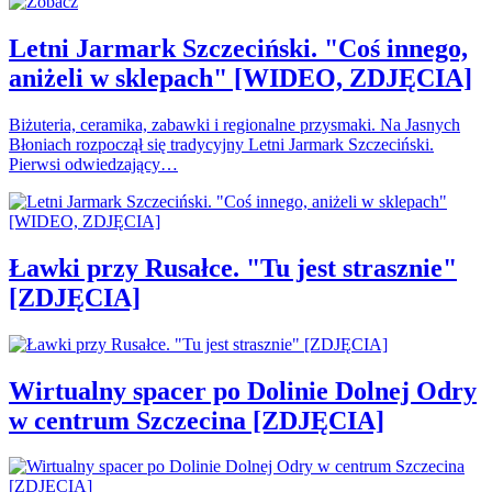
Letni Jarmark Szczeciński. "Coś innego,
aniżeli w sklepach" [WIDEO, ZDJĘCIA]
Biżuteria, ceramika, zabawki i regionalne przysmaki. Na Jasnych
Błoniach rozpoczął się tradycyjny Letni Jarmark Szczeciński.
Pierwsi odwiedzający…
Ławki przy Rusałce. "Tu jest strasznie"
[ZDJĘCIA]
Wirtualny spacer po Dolinie Dolnej Odry
w centrum Szczecina [ZDJĘCIA]