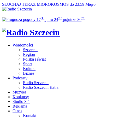
SŁUCHAJ TERAZ
MIQROKOSMOS do 23:59
Miqro
°C
°C
°C
17
jutro
24
pojutrze
30
Wiadomości
Szczecin
Region
Polska i świat
Sport
Kultura
Biznes
Podcasty
Radio Szczecin
Radio Szczecin Extra
Muzyka
Konkursy
Studio S-1
Reklama
O nas
Kontakt