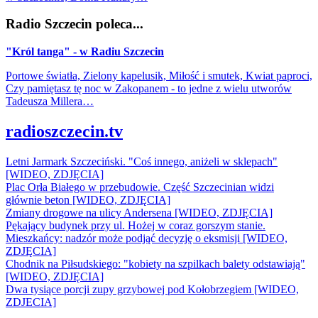
Radio Szczecin poleca...
"Król tanga" - w Radiu Szczecin
Portowe światła, Zielony kapelusik, Miłość i smutek, Kwiat paproci,
Czy pamiętasz tę noc w Zakopanem - to jedne z wielu utworów
Tadeusza Millera…
radioszczecin.tv
Letni Jarmark Szczeciński. "Coś innego, aniżeli w sklepach"
[WIDEO, ZDJĘCIA]
Plac Orła Białego w przebudowie. Część Szczecinian widzi
głównie beton [WIDEO, ZDJĘCIA]
Zmiany drogowe na ulicy Andersena [WIDEO, ZDJĘCIA]
Pękający budynek przy ul. Hożej w coraz gorszym stanie.
Mieszkańcy: nadzór może podjąć decyzję o eksmisji [WIDEO,
ZDJĘCIA]
Chodnik na Piłsudskiego: "kobiety na szpilkach balety odstawiają"
[WIDEO, ZDJĘCIA]
Dwa tysiące porcji zupy grzybowej pod Kołobrzegiem [WIDEO,
ZDJECIA]