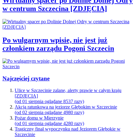
Wirtualny spacer po Dolinie Dolnej Odry
w centrum Szczecina [ZDJĘCIA]
Po wulgarnym wpisie, nie jest już
członkiem zarządu Pogoni Szczecin
Najczęściej czytane
Ulice w Szczecinie zalane, alerty prawie w całym kraju
[ZDJĘCIA]
(od 01 sierpnia oglądane 8537 razy)
Akcja ratunkowa na jeziorze Głębokim w Szczecinie
(od 02 sierpnia oglądane 4980 razy)
Pożar domu w Mierzynie
(od 01 sierpnia oglądane 4280 razy)
Tragiczny finał wypoczynku nad Jeziorem Głębokie w
Szczecinie