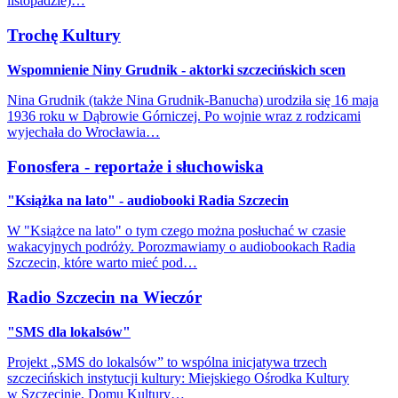
listopadzie)…
Trochę Kultury
Wspomnienie Niny Grudnik - aktorki szczecińskich scen
Nina Grudnik (także Nina Grudnik-Banucha) urodziła się 16 maja
1936 roku w Dąbrowie Górniczej. Po wojnie wraz z rodzicami
wyjechała do Wrocławia…
Fonosfera - reportaże i słuchowiska
"Książka na lato" - audiobooki Radia Szczecin
W "Książce na lato" o tym czego można posłuchać w czasie
wakacyjnych podróży. Porozmawiamy o audiobookach Radia
Szczecin, które warto mieć pod…
Radio Szczecin na Wieczór
"SMS dla lokalsów"
Projekt „SMS do lokalsów” to wspólna inicjatywa trzech
szczecińskich instytucji kultury: Miejskiego Ośrodka Kultury
w Szczecinie, Domu Kultury…