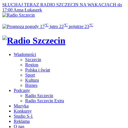
SŁUCHAJ TERAZ
RADIO SZCZECIN NA WAKACJACH do
17:00
Anna Łukaszek
°C
°C
°C
17
jutro
22
pojutrze
23
Wiadomości
Szczecin
Region
Polska i świat
Sport
Kultura
Biznes
Podcasty
Radio Szczecin
Radio Szczecin Extra
Muzyka
Konkursy
Studio S-1
Reklama
O nas