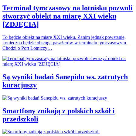
Terminal tymczasowy na lotnisku pozwoli
stworzyć obiekt na miarę XXI wieku
[ZDJĘCIA]
To będzie obiekt na miarę XXI wieku. Zanim jednak powstanie,
konieczna będzie obsługa pasażerów w terminalu tymczasowym.
Chodzi o Port Lotniczy…
Są wyniki badań Sanepidu ws. zatrutych
kuracjuszy
Smartfony znikają z polskich szkół i
przedszkoli