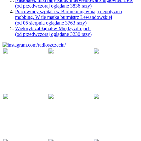
Nastolatek miał rany kłute. Interweniował śmigłowiec LPR
(od przedwczoraj oglądane 3836 razy)
Pracownicy szpitala w Barlinku ujawniają nepotyzm i
mobbing. W tle matka burmistrz Lewandowskiej
(od 05 sierpnia oglądane 3763 razy)
Wieloryb zabłądził w Międzyzdrojach
(od przedwczoraj oglądane 3230 razy)