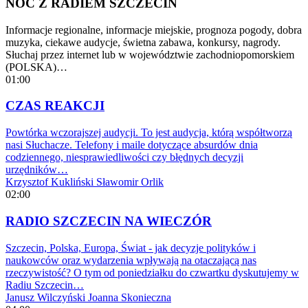
NOC Z RADIEM SZCZECIN
Informacje regionalne, informacje miejskie, prognoza pogody, dobra
muzyka, ciekawe audycje, świetna zabawa, konkursy, nagrody.
Słuchaj przez internet lub w województwie zachodniopomorskiem
(POLSKA)…
01:00
CZAS REAKCJI
Powtórka wczorajszej audycji. To jest audycja, którą współtworzą
nasi Słuchacze. Telefony i maile dotyczące absurdów dnia
codziennego, niesprawiedliwości czy błędnych decyzji
urzędników…
Krzysztof Kukliński
Sławomir Orlik
02:00
RADIO SZCZECIN NA WIECZÓR
Szczecin, Polska, Europa, Świat - jak decyzje polityków i
naukowców oraz wydarzenia wpływają na otaczającą nas
rzeczywistość? O tym od poniedziałku do czwartku dyskutujemy w
Radiu Szczecin…
Janusz Wilczyński
Joanna Skonieczna