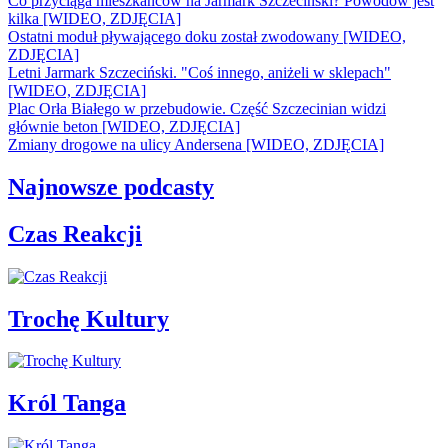
Co przyciąga mieszkańców na Jarmark Szczeciński? Powodów jest
kilka [WIDEO, ZDJĘCIA]
Ostatni moduł pływającego doku został zwodowany [WIDEO,
ZDJĘCIA]
Letni Jarmark Szczeciński. "Coś innego, aniżeli w sklepach"
[WIDEO, ZDJĘCIA]
Plac Orła Białego w przebudowie. Część Szczecinian widzi
głównie beton [WIDEO, ZDJĘCIA]
Zmiany drogowe na ulicy Andersena [WIDEO, ZDJĘCIA]
Najnowsze podcasty
Czas Reakcji
Trochę Kultury
Król Tanga