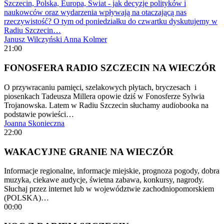
Szczecin, Polska, Europa, Świat - jak decyzje polityków i
naukowców oraz wydarzenia wpływają na otaczającą nas
rzeczywistość? O tym od poniedziałku do czwartku dyskutujemy w
Radiu Szczecin…
Janusz Wilczyński
Anna Kolmer
21:00
FONOSFERA RADIO SZCZECIN NA WIECZÓR
O przywracaniu pamięci, szelakowych płytach, bryczesach i
piosenkach Tadeusza Millera opowie dziś w Fonosferze Sylwia
Trojanowska. Latem w Radiu Szczecin słuchamy audiobooka na
podstawie powieści…
Joanna Skonieczna
22:00
WAKACYJNE GRANIE NA WIECZÓR
Informacje regionalne, informacje miejskie, prognoza pogody, dobra
muzyka, ciekawe audycje, świetna zabawa, konkursy, nagrody.
Słuchaj przez internet lub w województwie zachodniopomorskiem
(POLSKA)…
00:00