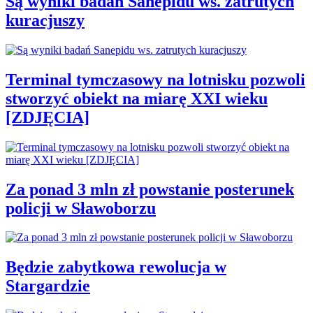
Są wyniki badań Sanepidu ws. zatrutych
kuracjuszy
Terminal tymczasowy na lotnisku pozwoli
stworzyć obiekt na miarę XXI wieku
[ZDJĘCIA]
Za ponad 3 mln zł powstanie posterunek
policji w Sławoborzu
Będzie zabytkowa rewolucja w
Stargardzie