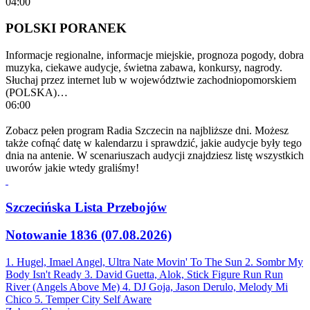
04:00
POLSKI PORANEK
Informacje regionalne, informacje miejskie, prognoza pogody, dobra
muzyka, ciekawe audycje, świetna zabawa, konkursy, nagrody.
Słuchaj przez internet lub w województwie zachodniopomorskiem
(POLSKA)…
06:00
Zobacz pełen program Radia Szczecin na najbliższe dni. Możesz
także cofnąć datę w kalendarzu i sprawdzić, jakie audycje były tego
dnia na antenie. W scenariuszach audycji znajdziesz listę wszystkich
uworów jakie wtedy graliśmy!
Szczecińska Lista Przebojów
Notowanie 1836 (07.08.2026)
1. Hugel, Imael Angel, Ultra Nate
Movin' To The Sun
2. Sombr
My
Body Isn't Ready
3. David Guetta, Alok, Stick Figure
Run Run
River (Angels Above Me)
4. DJ Goja, Jason Derulo, Melody
Mi
Chico
5. Temper City
Self Aware