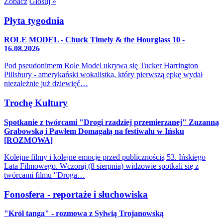
Zobacz
Głosuj »
Płyta tygodnia
ROLE MODEL - Chuck Timely & the Hourglass 10 -
16.08.2026
Pod pseudonimem Role Model ukrywa się Tucker Harrington
Pillsbury - amerykański wokalistka, który pierwszą epkę wydał
niezależnie już dziewięć…
Trochę Kultury
Spotkanie z twórcami "Drogi rzadziej przemierzanej" Zuzanną
Grabowską i Pawłem Domagałą na festiwalu w Ińsku
[ROZMOWA]
Kolejne filmy i kolejne emocje przed publicznością 53. Ińskiego
Lata Filmowego. Wczoraj (8 sierpnia) widzowie spotkali się z
twórcami filmu "Droga…
Fonosfera - reportaże i słuchowiska
"Król tanga" - rozmowa z Sylwią Trojanowską