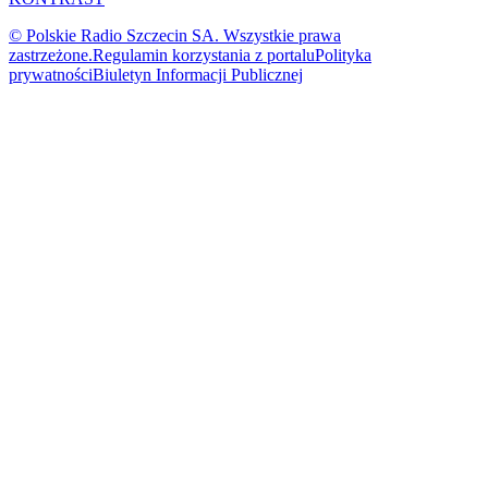
© Polskie Radio Szczecin SA. Wszystkie prawa
zastrzeżone.
Regulamin korzystania z portalu
Polityka
prywatności
Biuletyn Informacji Publicznej