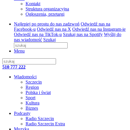
Kontakt
Struktura organizacyjna
Ogłoszenia, przetargi
Najlepiej po prostu do nas zadzwoń
Odwiedź nas na
Facebook-u
Odwiedź nas na X
Odwiedź nas na Instagram-ie
Odwiedź nas na TikTok-u
Szukaj nas na Spotify
Wyślij do
nas wiadomość
Szukaj
Menu
510 777 222
Wiadomości
Szczecin
Region
Polska i świat
Sport
Kultura
Biznes
Podcasty
Radio Szczecin
Radio Szczecin Extra
Muzyka