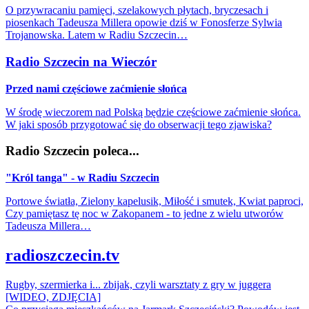
O przywracaniu pamięci, szelakowych płytach, bryczesach i
piosenkach Tadeusza Millera opowie dziś w Fonosferze Sylwia
Trojanowska. Latem w Radiu Szczecin…
Radio Szczecin na Wieczór
Przed nami częściowe zaćmienie słońca
W środę wieczorem nad Polską będzie częściowe zaćmienie słońca.
W jaki sposób przygotować się do obserwacji tego zjawiska?
Radio Szczecin poleca...
"Król tanga" - w Radiu Szczecin
Portowe światła, Zielony kapelusik, Miłość i smutek, Kwiat paproci,
Czy pamiętasz tę noc w Zakopanem - to jedne z wielu utworów
Tadeusza Millera…
radioszczecin.tv
Rugby, szermierka i... zbijak, czyli warsztaty z gry w juggera
[WIDEO, ZDJĘCIA]