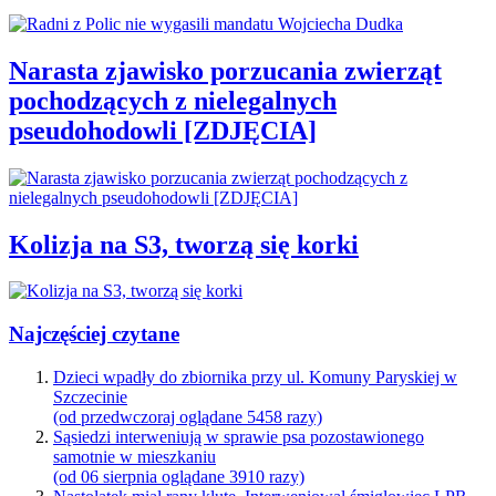
Narasta zjawisko porzucania zwierząt
pochodzących z nielegalnych
pseudohodowli [ZDJĘCIA]
Kolizja na S3, tworzą się korki
Najczęściej czytane
Dzieci wpadły do zbiornika przy ul. Komuny Paryskiej w
Szczecinie
(od przedwczoraj oglądane 5458 razy)
Sąsiedzi interweniują w sprawie psa pozostawionego
samotnie w mieszkaniu
(od 06 sierpnia oglądane 3910 razy)