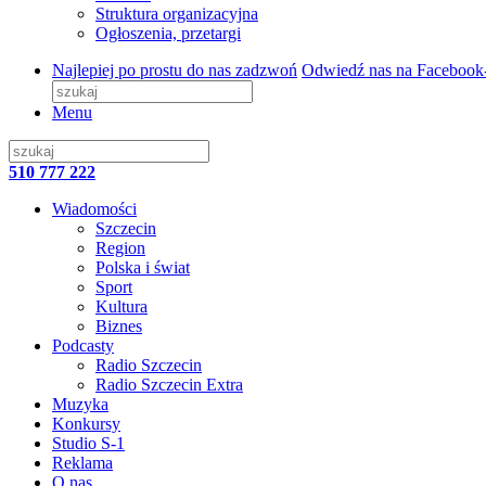
Struktura organizacyjna
Ogłoszenia, przetargi
Najlepiej po prostu do nas zadzwoń
Odwiedź nas na Facebook
Menu
510 777 222
Wiadomości
Szczecin
Region
Polska i świat
Sport
Kultura
Biznes
Podcasty
Radio Szczecin
Radio Szczecin Extra
Muzyka
Konkursy
Studio S-1
Reklama
O nas