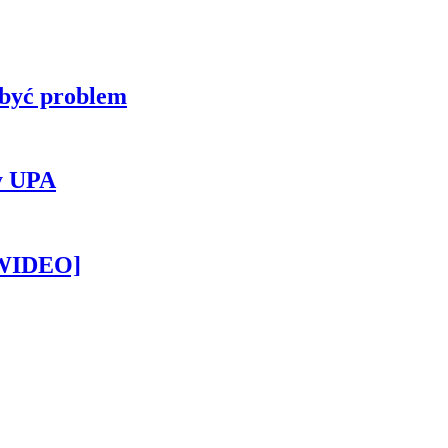
 być problem
y UPA
[WIDEO]