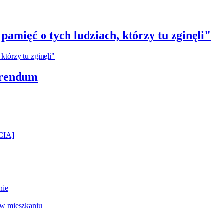
amięć o tych ludziach, którzy tu zginęli"
erendum
ĘCIA]
nie
 w mieszkaniu