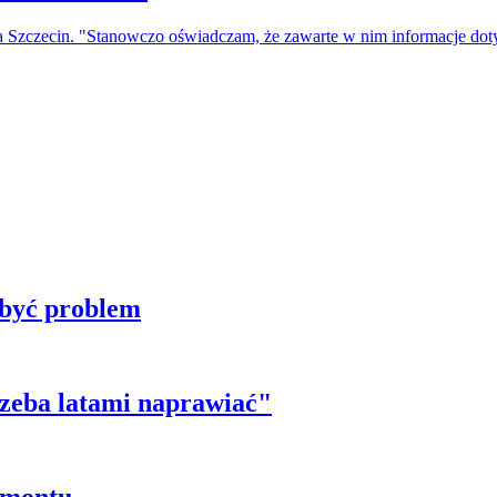
a Szczecin. "Stanowczo oświadczam, że zawarte w nim informacje do
 być problem
trzeba latami naprawiać"
emontu