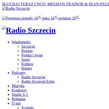
SŁUCHAJ TERAZ
CNCO, MEGHAN TRAINOR & SEAN PAUL 
°C
°C
°C
16
jutro
24
pojutrze
29
Wiadomości
Szczecin
Region
Polska i świat
Sport
Kultura
Biznes
Podcasty
Radio Szczecin
Radio Szczecin Extra
Muzyka
Konkursy
Studio S-1
Reklama
O nas
Kontakt