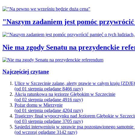
"Naszym zadaniem jest pomóc przywrócić p
Nie ma zgody Senatu na prezydenckie ref
Najczęściej czytane
Ulice w Szczecinie zalane, alerty prawie w całym kraju [ZDJ
(od 01 sierpnia oglądane 8466 razy)
Akcja ratunkowa na jeziorze Głębokim w Szczecinie
(od 02 sierpnia oglądane 4916 razy)
Pożar domu w Mierzynie
(od 01 sierpnia oglądane 4204 razy)
Tragiczny finał wypoczynku nad Jeziorem Głębokie w Szczeci
(od 03 sierpnia oglądane 3705 razy)
Sąsiedzi interweniują w sprawie psa pozostawionego samotnie
(od wczoraj oglądane 3142 razy)