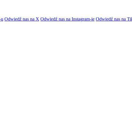
-u
Odwiedź nas na X
Odwiedź nas na Instagram-ie
Odwiedź nas na Ti