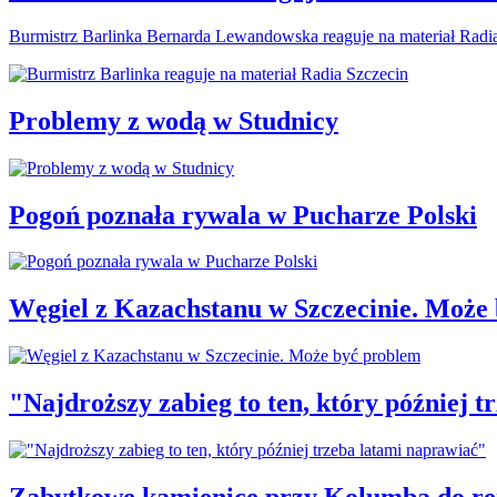
Burmistrz Barlinka Bernarda Lewandowska reaguje na materiał Radi
Problemy z wodą w Studnicy
Pogoń poznała rywala w Pucharze Polski
Węgiel z Kazachstanu w Szczecinie. Może
"Najdroższy zabieg to ten, który później 
Zabytkowe kamienice przy Kolumba do r