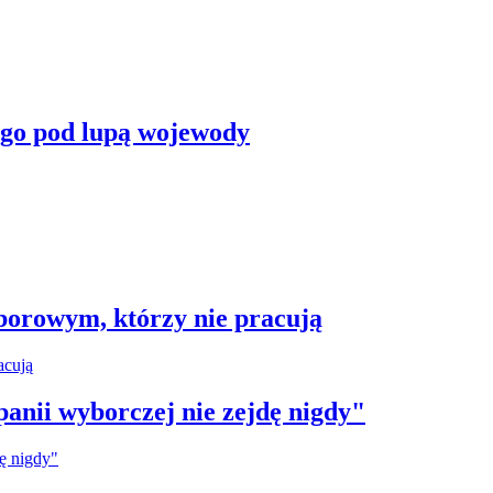
ego pod lupą wojewody
borowym, którzy nie pracują
anii wyborczej nie zejdę nigdy"