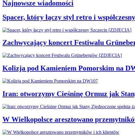
Najnowsze wiadomości
Spacer, który łączy styl retro i współcze
Zachwycający koncert Festiwalu Grüneb
Kolizja pod Kamieniem Pomorskim na D
Iran: otworzymy Cieśninę Ormuz jak Stan
W Wielkopolsce aresztowano przemytników