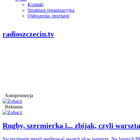
Kontakt
Struktura organizacyjna
Ogłoszenia, przetargi
radioszczecin.tv
Autopromocja
Reklama
Rugby, szermierka i... zbijak, czyli war
Szczecinianie mogli spróbować swoich sił w juggerze. Na Jasnych Bł