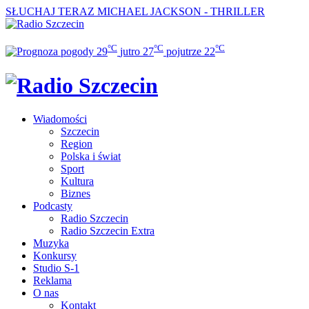
SŁUCHAJ TERAZ
MICHAEL JACKSON - THRILLER
°C
°C
°C
29
jutro
27
pojutrze
22
Wiadomości
Szczecin
Region
Polska i świat
Sport
Kultura
Biznes
Podcasty
Radio Szczecin
Radio Szczecin Extra
Muzyka
Konkursy
Studio S-1
Reklama
O nas
Kontakt