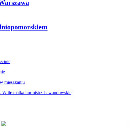
i Warszawa
odniopomorskiem
ecinie
nie
 w mieszkaniu
g. W tle matka burmistrz Lewandowskiej