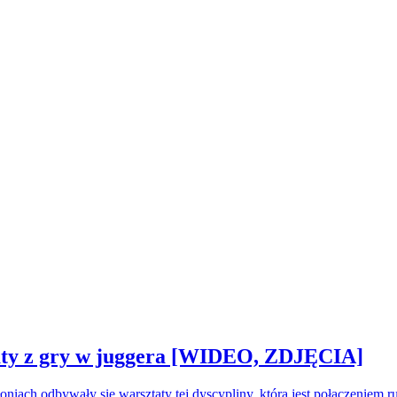
sztaty z gry w juggera [WIDEO, ZDJĘCIA]
oniach odbywały się warsztaty tej dyscypliny, która jest połączeniem