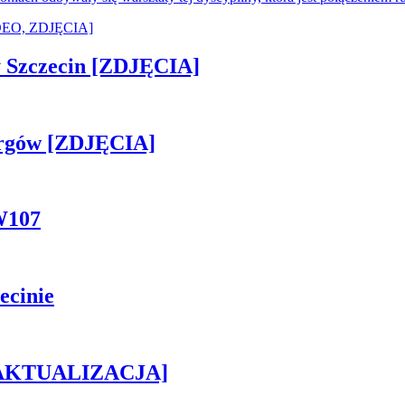
sny Szczecin [ZDJĘCIA]
ergów [ZDJĘCIA]
W107
ecinie
h [AKTUALIZACJA]