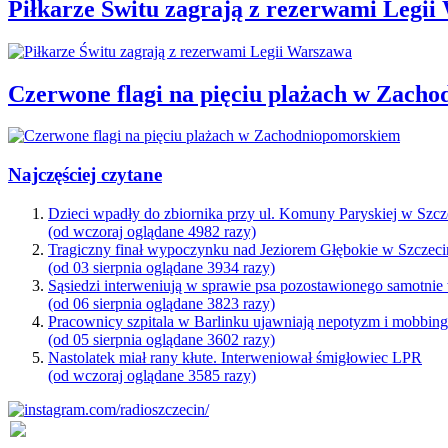
Piłkarze Świtu zagrają z rezerwami Legi
Czerwone flagi na pięciu plażach w Zach
Najczęściej czytane
Dzieci wpadły do zbiornika przy ul. Komuny Paryskiej w Szcz
(od wczoraj oglądane 4982 razy)
Tragiczny finał wypoczynku nad Jeziorem Głębokie w Szczeci
(od 03 sierpnia oglądane 3934 razy)
Sąsiedzi interweniują w sprawie psa pozostawionego samotnie
(od 06 sierpnia oglądane 3823 razy)
Pracownicy szpitala w Barlinku ujawniają nepotyzm i mobbin
(od 05 sierpnia oglądane 3602 razy)
Nastolatek miał rany kłute. Interweniował śmigłowiec LPR
(od wczoraj oglądane 3585 razy)