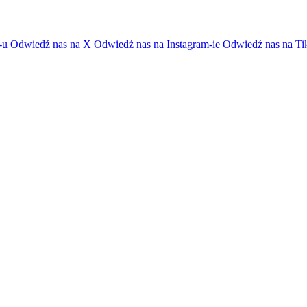
-u
Odwiedź nas na X
Odwiedź nas na Instagram-ie
Odwiedź nas na Ti