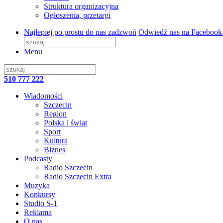
Struktura organizacyjna
Ogłoszenia, przetargi
Najlepiej po prostu do nas zadzwoń
Odwiedź nas na Facebook
Menu
510 777 222
Wiadomości
Szczecin
Region
Polska i świat
Sport
Kultura
Biznes
Podcasty
Radio Szczecin
Radio Szczecin Extra
Muzyka
Konkursy
Studio S-1
Reklama
O nas