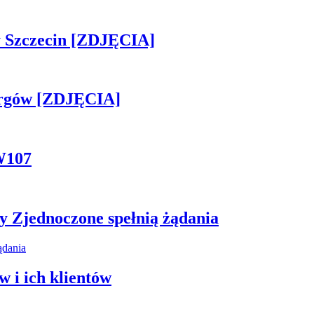
sny Szczecin [ZDJĘCIA]
ergów [ZDJĘCIA]
W107
y Zjednoczone spełnią żądania
 i ich klientów