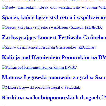
Spacer, który łączy styl retro i współcze
Zachwycający koncert Festiwalu Grüneb
Kolizja pod Kamieniem Pomorskim na D
Mateusz Łęgowski ponownie zagrał w Szcz
Korki na zachodniopomorskich drogac