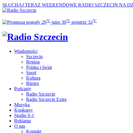
SŁUCHAJ TERAZ
WEEKENDOWE RADIO SZCZECIN NA DZI
°C
°C
°C
20
jutro
30
pojutrze
32
Wiadomości
Szczecin
Region
Polska i świat
Sport
Kultura
Biznes
Podcasty
Radio Szczecin
Radio Szczecin Extra
Muzyka
Konkursy
Studio S-1
Reklama
O nas
Kontakt