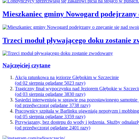
Mieszkaniec gminy Nowogard podejrzany o
Trzeci moduł pływającego doku zostanie 
Najczęściej czytane
Akcja ratunkowa na jeziorze Głębokim w Szczecinie
(od 02 sierpnia oglądane 5023 razy)
Tragiczny finał wypoczynku nad Jeziorem Głębokie w Szczeci
(od 03 sierpnia oglądane 3830 razy)
Sąsiedzi interweniują w sprawie psa pozostawionego samotnie
(od przedwczoraj oglądane 3738 razy)
Pracownicy szpitala w Barlinku ujawniają nepotyzm i mobbin
(od 05 sierpnia oglądane 3359 razy)
Przywiązany, bez dostępu do wody i jedzenia. Służby odnalazł
(od przedwczoraj oglądane 2401 razy)