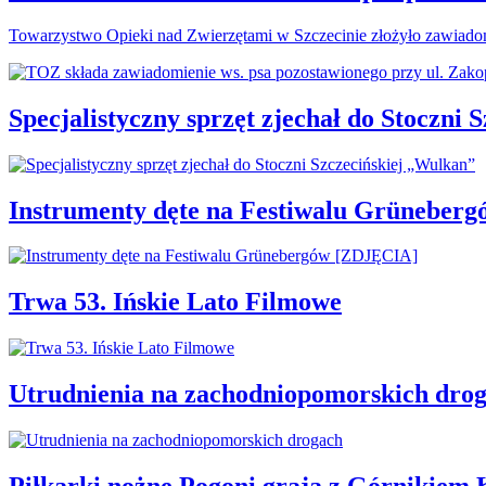
Towarzystwo Opieki nad Zwierzętami w Szczecinie złożyło zawiadom
Specjalistyczny sprzęt zjechał do Stoczni
Instrumenty dęte na Festiwalu Grüneber
Trwa 53. Ińskie Lato Filmowe
Utrudnienia na zachodniopomorskich dro
Piłkarki nożne Pogoni grają z Górnikiem 