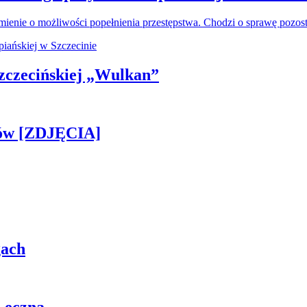
ienie o możliwości popełnienia przestępstwa. Chodzi o sprawę pozo
 Szczecińskiej „Wulkan”
gów [ZDJĘCIA]
gach
Łęczna