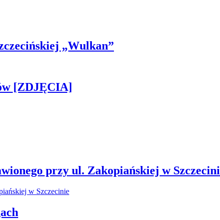
 Szczecińskiej „Wulkan”
gów [ZDJĘCIA]
wionego przy ul. Zakopiańskiej w Szczecin
gach