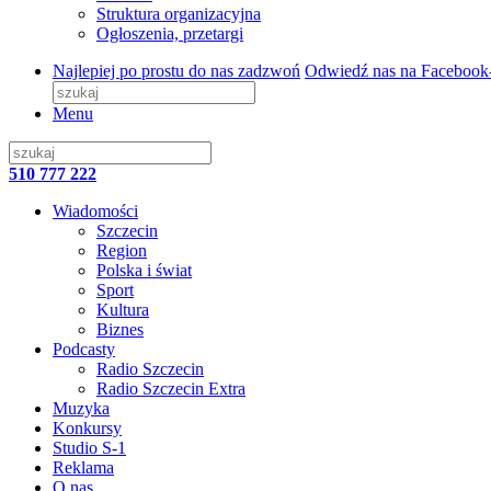
Struktura organizacyjna
Ogłoszenia, przetargi
Najlepiej po prostu do nas zadzwoń
Odwiedź nas na Facebook
Menu
510 777 222
Wiadomości
Szczecin
Region
Polska i świat
Sport
Kultura
Biznes
Podcasty
Radio Szczecin
Radio Szczecin Extra
Muzyka
Konkursy
Studio S-1
Reklama
O nas