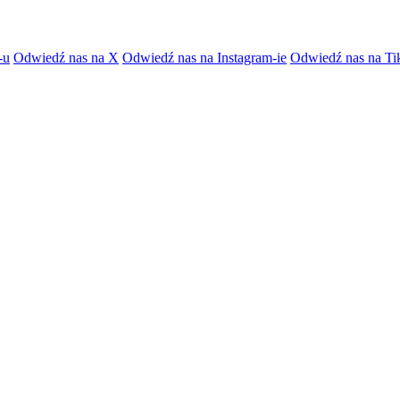
-u
Odwiedź nas na X
Odwiedź nas na Instagram-ie
Odwiedź nas na Ti