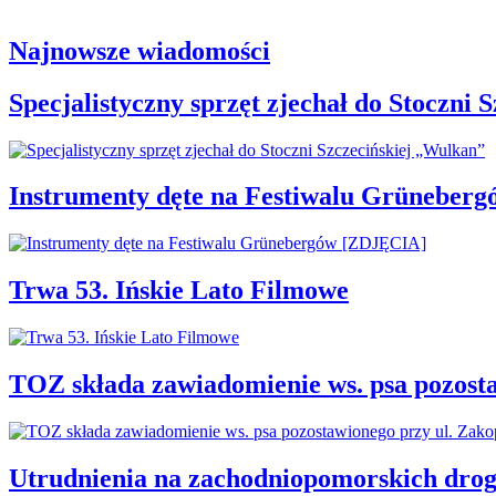
Najnowsze wiadomości
Specjalistyczny sprzęt zjechał do Stoczni
Instrumenty dęte na Festiwalu Grüneber
Trwa 53. Ińskie Lato Filmowe
TOZ składa zawiadomienie ws. psa pozosta
Utrudnienia na zachodniopomorskich dro