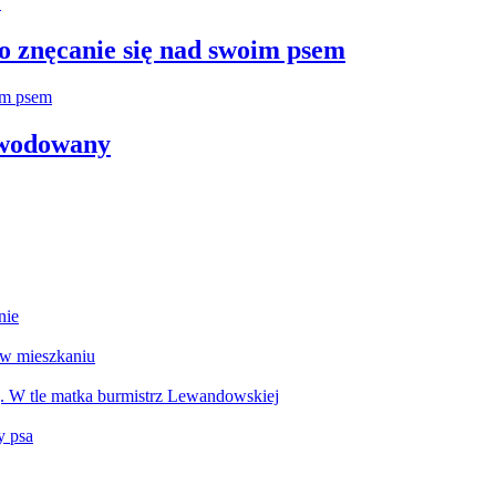
 znęcanie się nad swoim psem
zwodowany
nie
 w mieszkaniu
g. W tle matka burmistrz Lewandowskiej
y psa