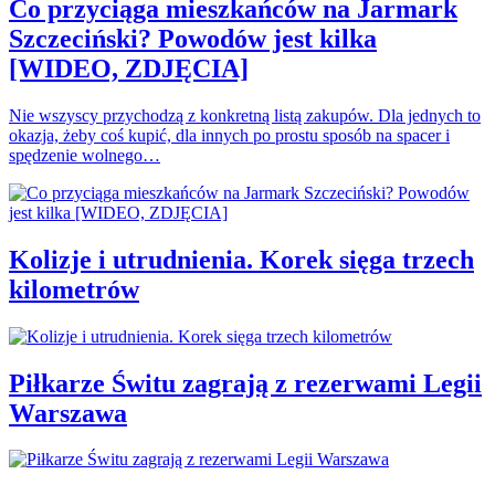
Co przyciąga mieszkańców na Jarmark
Szczeciński? Powodów jest kilka
[WIDEO, ZDJĘCIA]
Nie wszyscy przychodzą z konkretną listą zakupów. Dla jednych to
okazja, żeby coś kupić, dla innych po prostu sposób na spacer i
spędzenie wolnego…
Kolizje i utrudnienia. Korek sięga trzech
kilometrów
Piłkarze Świtu zagrają z rezerwami Legii
Warszawa