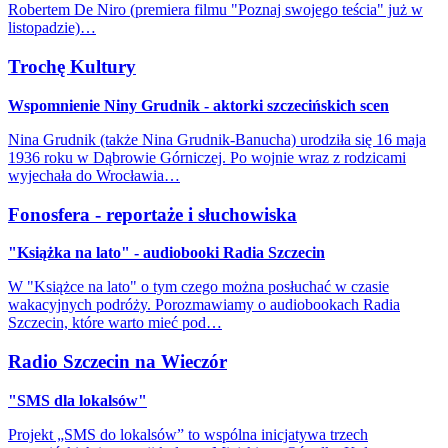
Robertem De Niro (premiera filmu "Poznaj swojego teścia" już w
listopadzie)…
Trochę Kultury
Wspomnienie Niny Grudnik - aktorki szczecińskich scen
Nina Grudnik (także Nina Grudnik-Banucha) urodziła się 16 maja
1936 roku w Dąbrowie Górniczej. Po wojnie wraz z rodzicami
wyjechała do Wrocławia…
Fonosfera - reportaże i słuchowiska
"Książka na lato" - audiobooki Radia Szczecin
W "Książce na lato" o tym czego można posłuchać w czasie
wakacyjnych podróży. Porozmawiamy o audiobookach Radia
Szczecin, które warto mieć pod…
Radio Szczecin na Wieczór
"SMS dla lokalsów"
Projekt „SMS do lokalsów” to wspólna inicjatywa trzech