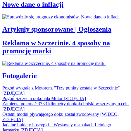
Nowe dane o inflacji
Artykuły sponsorowane | Ogłoszenia
Reklama w Szczecinie. 4 sposoby na
promocję marki
Fotogalerie
Pogoń wygrała z Motorem. "Trzy punkty zostają w Szczecinie"
[ZDJĘCIA]
Pogoń Szczecin pokonała Motor [ZDJĘCIA]
Zamierza pokonać 3333 kilometry dookoła Polski w szczytnym celu
[ZDJĘCIA]
Ostatni moduł pływającego doku został zwodowany [WIDEO,
ZDJĘCIA]
Jadalne bukiety i oscypki... Wystawcy o smakach Letniego
Jarmarku [ZDJĘCIA]