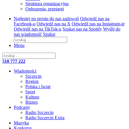
Struktura organizacyjna
Ogłoszenia, przetargi
Najlepiej po prostu do nas zadzwoń
Odwiedź nas na
Facebook-u
Odwiedź nas na X
Odwiedź nas na Instagram-ie
Odwiedź nas na TikTok-u
Szukaj nas na Spotify
Wyślij do
nas wiadomość
Szukaj
Menu
510 777 222
Wiadomości
Szczecin
Region
Polska i świat
Sport
Kultura
Biznes
Podcasty
Radio Szczecin
Radio Szczecin Extra
Muzyka
Konkursy