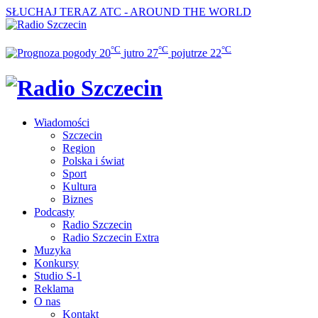
SŁUCHAJ TERAZ
ATC - AROUND THE WORLD
°C
°C
°C
20
jutro
27
pojutrze
22
Wiadomości
Szczecin
Region
Polska i świat
Sport
Kultura
Biznes
Podcasty
Radio Szczecin
Radio Szczecin Extra
Muzyka
Konkursy
Studio S-1
Reklama
O nas
Kontakt