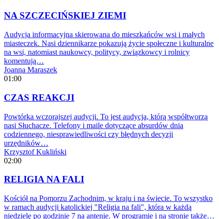
NA SZCZECIŃSKIEJ ZIEMI
Audycja informacyjna skierowana do mieszkańców wsi i małych
miasteczek. Nasi dziennikarze pokazują życie społeczne i kulturalne
na wsi, natomiast naukowcy, politycy, związkowcy i rolnicy
komentują…
Joanna Maraszek
01:00
CZAS REAKCJI
Powtórka wczorajszej audycji. To jest audycja, którą współtworzą
nasi Słuchacze. Telefony i maile dotyczące absurdów dnia
codziennego, niesprawiedliwości czy błędnych decyzji
urzędników…
Krzysztof Kukliński
02:00
RELIGIA NA FALI
Kościół na Pomorzu Zachodnim, w kraju i na świecie. To wszystko
w ramach audycji katolickiej "Religia na fali", która w każdą
niedzielę po godzinie 7 na antenie. W programie i na stronie także…