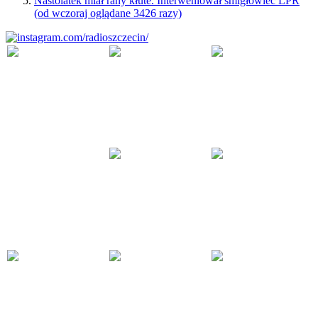
Nastolatek miał rany kłute. Interweniował śmigłowiec LPR
(od wczoraj oglądane 3426 razy)