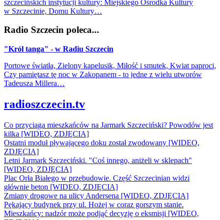
szczecińskich instytucji kultury: Miejskiego Ośrodka Kultury
w Szczecinie, Domu Kultury…
Radio Szczecin poleca...
"Król tanga" - w Radiu Szczecin
Portowe światła, Zielony kapelusik, Miłość i smutek, Kwiat paproci,
Czy pamiętasz tę noc w Zakopanem - to jedne z wielu utworów
Tadeusza Millera…
radioszczecin.tv
Co przyciąga mieszkańców na Jarmark Szczeciński? Powodów jest
kilka [WIDEO, ZDJĘCIA]
Ostatni moduł pływającego doku został zwodowany [WIDEO,
ZDJĘCIA]
Letni Jarmark Szczeciński. "Coś innego, aniżeli w sklepach"
[WIDEO, ZDJĘCIA]
Plac Orła Białego w przebudowie. Część Szczecinian widzi
głównie beton [WIDEO, ZDJĘCIA]
Zmiany drogowe na ulicy Andersena [WIDEO, ZDJĘCIA]
Pękający budynek przy ul. Hożej w coraz gorszym stanie.
Mieszkańcy: nadzór może podjąć decyzję o eksmisji [WIDEO,