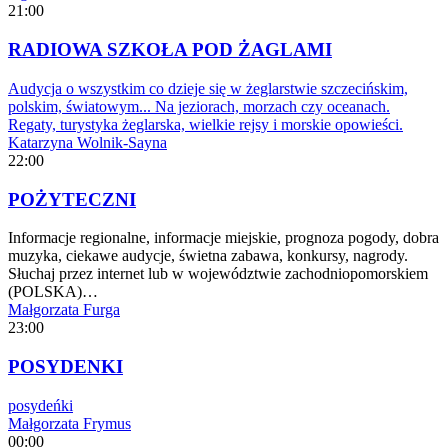
21:00
RADIOWA SZKOŁA POD ŻAGLAMI
Audycja o wszystkim co dzieje się w żeglarstwie szczecińskim,
polskim, światowym... Na jeziorach, morzach czy oceanach.
Regaty, turystyka żeglarska, wielkie rejsy i morskie opowieści.
Katarzyna Wolnik-Sayna
22:00
POŻYTECZNI
Informacje regionalne, informacje miejskie, prognoza pogody, dobra
muzyka, ciekawe audycje, świetna zabawa, konkursy, nagrody.
Słuchaj przez internet lub w województwie zachodniopomorskiem
(POLSKA)…
Małgorzata Furga
23:00
POSYDENKI
posydeńki
Małgorzata Frymus
00:00