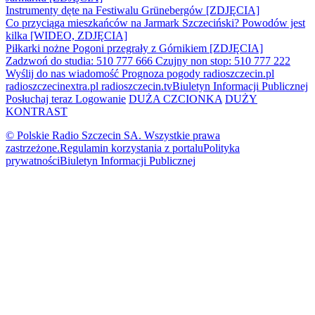
Instrumenty dęte na Festiwalu Grünebergów [ZDJĘCIA]
Co przyciąga mieszkańców na Jarmark Szczeciński? Powodów jest
kilka [WIDEO, ZDJĘCIA]
Piłkarki nożne Pogoni przegrały z Górnikiem [ZDJĘCIA]
Zadzwoń do studia: 510 777 666
Czujny non stop: 510 777 222
Wyślij do nas wiadomość
Prognoza pogody
radioszczecin.pl
radioszczecinextra.pl
radioszczecin.tv
Biuletyn Informacji Publicznej
Posłuchaj teraz
Logowanie
DUŻA CZCIONKA
DUŻY
KONTRAST
© Polskie Radio Szczecin SA. Wszystkie prawa
zastrzeżone.
Regulamin korzystania z portalu
Polityka
prywatności
Biuletyn Informacji Publicznej