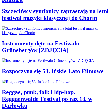
Szczecińscy symfonicy zapraszają na letni
festiwal muzyki klasycznej do Chorin
Instrumenty dęte na Festiwalu
Grünebergów [ZDJĘCIA]
Rozpoczyna się 53. Ińskie Lato Filmowe
Reggae, punk, folk i hip-hop.
Reggaenwalde Festival po raz 18. w
Darłówku