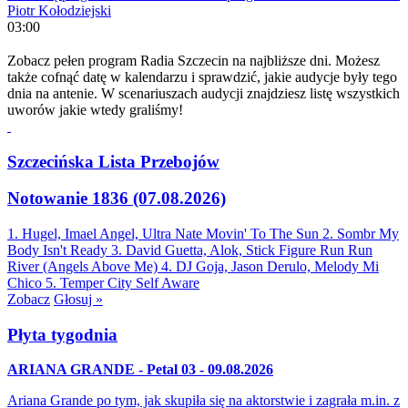
Piotr Kołodziejski
03:00
Zobacz pełen program Radia Szczecin na najbliższe dni. Możesz
także cofnąć datę w kalendarzu i sprawdzić, jakie audycje były tego
dnia na antenie. W scenariuszach audycji znajdziesz listę wszystkich
uworów jakie wtedy graliśmy!
Szczecińska Lista Przebojów
Notowanie 1836 (07.08.2026)
1. Hugel, Imael Angel, Ultra Nate
Movin' To The Sun
2. Sombr
My
Body Isn't Ready
3. David Guetta, Alok, Stick Figure
Run Run
River (Angels Above Me)
4. DJ Goja, Jason Derulo, Melody
Mi
Chico
5. Temper City
Self Aware
Zobacz
Głosuj »
Płyta tygodnia
ARIANA GRANDE - Petal 03 - 09.08.2026
Ariana Grande po tym, jak skupiła się na aktorstwie i zagrała m.in. z