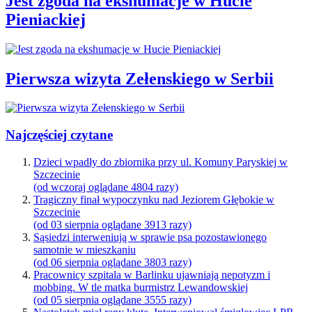
Jest zgoda na ekshumacje w Hucie
Pieniackiej
Pierwsza wizyta Zełenskiego w Serbii
Najczęściej czytane
Dzieci wpadły do zbiornika przy ul. Komuny Paryskiej w
Szczecinie
(od wczoraj oglądane 4804 razy)
Tragiczny finał wypoczynku nad Jeziorem Głębokie w
Szczecinie
(od 03 sierpnia oglądane 3913 razy)
Sąsiedzi interweniują w sprawie psa pozostawionego
samotnie w mieszkaniu
(od 06 sierpnia oglądane 3803 razy)
Pracownicy szpitala w Barlinku ujawniają nepotyzm i
mobbing. W tle matka burmistrz Lewandowskiej
(od 05 sierpnia oglądane 3555 razy)