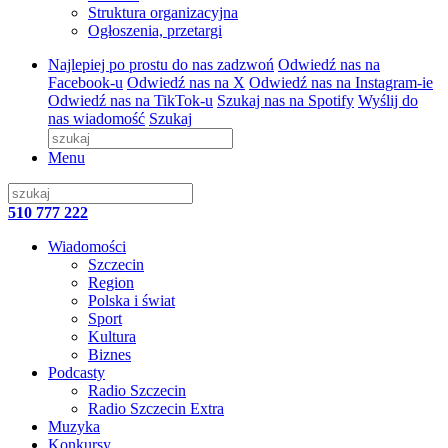
Struktura organizacyjna
Ogłoszenia, przetargi
Najlepiej po prostu do nas zadzwoń
Odwiedź nas na
Facebook-u
Odwiedź nas na X
Odwiedź nas na Instagram-ie
Odwiedź nas na TikTok-u
Szukaj nas na Spotify
Wyślij do
nas wiadomość
Szukaj
Menu
510 777 222
Wiadomości
Szczecin
Region
Polska i świat
Sport
Kultura
Biznes
Podcasty
Radio Szczecin
Radio Szczecin Extra
Muzyka
Konkursy