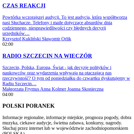
CZAS REAKCJI
Powtórka wczorajszej audycji. To jest audycja, którą współtworzą
nasi Słuchacze. Telefony i maile dotyczące absurdów dnia
codziennego, niesprawiedliwości czy błędnych decyzji
urzędników…
Krzysztof Kukliński
Sławomir Orlik
02:00
RADIO SZCZECIN NA WIECZÓR
Szczecin, Polska, Europa, Świat - jak decyzje polityków i
naukowców oraz wydarzenia wpływają na otaczającą nas
rzeczywistość? O tym od poniedziałku do czwartku dyskutujemy w
Radiu Szczecin…
Małgorzata Frymus
Anna Kolmer
Joanna Skonieczna
04:00
POLSKI PORANEK
Informacje regionalne, informacje miejskie, prognoza pogody, dobra
muzyka, ciekawe audycje, świetna zabawa, konkursy, nagrody.
Słuchaj przez internet lub w województwie zachodniopomorskiem
(POLSKA)…