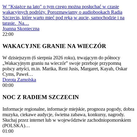
W "Książce na lato" o tym czego można posłuchać w czasie
wakacyjnych podróży. Porozmawiamy o audiobookach Radia
Szczecin, które warto mieć pod ręką w aucie, samochodzie i na
tarasie. Na…
Joanna Skonieczna
22:00
WAKACYJNE GRANIE NA WIECZÓR
W dzisiejszym (6 sierpnia 2026 roku), trwającym do północy
„Wakacyjnym graniu na wieczór” swoje przeboje przypomną
polscy artyści, m.in. Marika, Reni Jusis, Margaret, Kayah, Oskar
Cyms, Paweł…
Dorota Zamolska
00:00
NOC Z RADIEM SZCZECIN
Informacje regionalne, informacje miejskie, prognoza pogody, dobra
muzyka, ciekawe audycje, świetna zabawa, konkursy, nagrody.
Słuchaj przez internet lub w województwie zachodniopomorskiem
(POLSKA)…
01:00