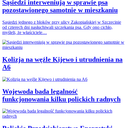
Sąsiedzi interweniują w sprawie psa
pozostawionego samotnie w mieszkaniu
Sąsiedzi jednego z bloków przy ulicy Zakopiańskiej w Szczecinie
od czterech dni nasłuchiwali szczekania psa. Gdy ono cichło,
myśleli, że właściciele…
Kolizja na węźle Kijewo i utrudnienia na
A6
Wojewoda bada legalność
funkcjonowania kilku polickich radnych