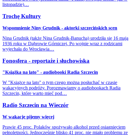
listopadzie)…
Trochę Kultury
Wspomnienie Niny Grudnik - aktorki szczecińskich scen
Nina Grudnik (także Nina Grudnik-Banucha) urodziła się 16 maja
1936 roku w Dąbrowie Górniczej. Po wojnie wraz z rodzicami
wyjechała do Wrocławia…
Fonosfera - reportaże i słuchowiska
"Książka na lato" - audiobooki Radia Szczecin
W "Książce na lato" o tym czego można posłuchać w czasie
wakacyjnych podróży. Porozmawiamy o audiobookach Radia
Szczecin, które warto mieć pod…
Radio Szczecin na Wieczór
W wakacje pijemy więcej
Prawie 45 proc. Polaków spożywało alkohol przed osiągnięciem
pełnoletności. Jednocześnie blisko 41 proc. nie miało problemu ze