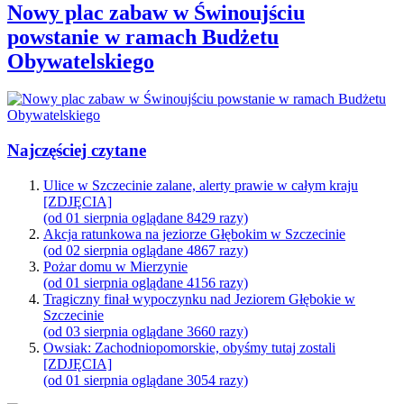
Nowy plac zabaw w Świnoujściu
powstanie w ramach Budżetu
Obywatelskiego
Najczęściej czytane
Ulice w Szczecinie zalane, alerty prawie w całym kraju
[ZDJĘCIA]
(od 01 sierpnia oglądane 8429 razy)
Akcja ratunkowa na jeziorze Głębokim w Szczecinie
(od 02 sierpnia oglądane 4867 razy)
Pożar domu w Mierzynie
(od 01 sierpnia oglądane 4156 razy)
Tragiczny finał wypoczynku nad Jeziorem Głębokie w
Szczecinie
(od 03 sierpnia oglądane 3660 razy)
Owsiak: Zachodniopomorskie, obyśmy tutaj zostali
[ZDJĘCIA]
(od 01 sierpnia oglądane 3054 razy)