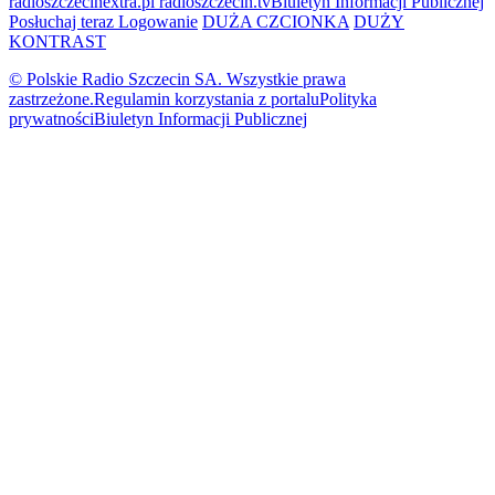
radioszczecinextra.pl
radioszczecin.tv
Biuletyn Informacji Publicznej
Posłuchaj teraz
Logowanie
DUŻA CZCIONKA
DUŻY
KONTRAST
© Polskie Radio Szczecin SA. Wszystkie prawa
zastrzeżone.
Regulamin korzystania z portalu
Polityka
prywatności
Biuletyn Informacji Publicznej