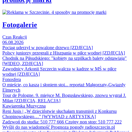
Fotogalerie
Czas Reakcji
06.08.2026
Pociąg uderzył w powalone drzewo [ZDJĘCIA]
Polscy juniorzy przegrali z Hiszpanią w piłce wodnej [ZDJĘCIA]
Chodnik na Piłsudskiego: "kobiety na szpilkach balety odstawiają"
[WIDEO, ZDJĘCIA]
Zawodnicy Arkonii Szczecin walczą w kadrze w MŚ w piłce
wodnej [ZDJĘCIA]
Fonosfera
O mieście, co kaszą i słoniem stoi... reportaż Małgorzaty-Gwiazdy
Elmerych
Tour de Pologne. 9. miejsce M. Bogusławskiego, znowu wygrał J.
Milan [ZDJĘCIA, RELACJA]
Kawiarenka Muzyczna
Reni Jusis | „W dzieciństwie słuchałam transmisji z Konkursu
Chopinowskiego…” [WYWIAD z ARTYSTKĄ]
Zadzwoń do studia: 510 777 666
Czujny non stop: 510 777 222
Wyślij do nas wiadomość
Prognoza pogody
radioszczecin.pl