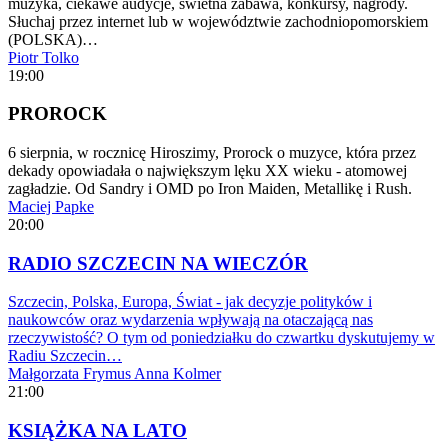
muzyka, ciekawe audycje, świetna zabawa, konkursy, nagrody.
Słuchaj przez internet lub w województwie zachodniopomorskiem
(POLSKA)…
Piotr Tolko
19:00
PROROCK
6 sierpnia, w rocznicę Hiroszimy, Prorock o muzyce, która przez
dekady opowiadała o największym lęku XX wieku - atomowej
zagładzie. Od Sandry i OMD po Iron Maiden, Metallikę i Rush.
Maciej Papke
20:00
RADIO SZCZECIN NA WIECZÓR
Szczecin, Polska, Europa, Świat - jak decyzje polityków i
naukowców oraz wydarzenia wpływają na otaczającą nas
rzeczywistość? O tym od poniedziałku do czwartku dyskutujemy w
Radiu Szczecin…
Małgorzata Frymus
Anna Kolmer
21:00
KSIĄŻKA NA LATO