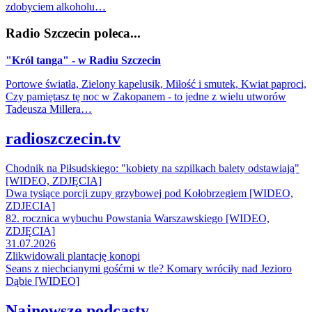
zdobyciem alkoholu…
Radio Szczecin poleca...
"Król tanga" - w Radiu Szczecin
Portowe światła, Zielony kapelusik, Miłość i smutek, Kwiat paproci,
Czy pamiętasz tę noc w Zakopanem - to jedne z wielu utworów
Tadeusza Millera…
radioszczecin.tv
Chodnik na Piłsudskiego: "kobiety na szpilkach balety odstawiają"
[WIDEO, ZDJĘCIA]
Dwa tysiące porcji zupy grzybowej pod Kołobrzegiem [WIDEO,
ZDJECIA]
82. rocznica wybuchu Powstania Warszawskiego [WIDEO,
ZDJĘCIA]
31.07.2026
Zlikwidowali plantację konopi
Seans z niechcianymi gośćmi w tle? Komary wróciły nad Jezioro
Dąbie [WIDEO]
Najnowsze podcasty