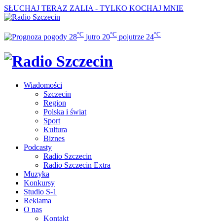
SŁUCHAJ TERAZ
ZALIA - TYLKO KOCHAJ MNIE
°C
°C
°C
28
jutro
20
pojutrze
24
Wiadomości
Szczecin
Region
Polska i świat
Sport
Kultura
Biznes
Podcasty
Radio Szczecin
Radio Szczecin Extra
Muzyka
Konkursy
Studio S-1
Reklama
O nas
Kontakt