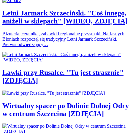
Letni Jarmark Szczeciński. "Coś innego,
aniżeli w sklepach" [WIDEO, ZDJĘCIA]
Biżuteria, ceramika, zabawki i regionalne przysmaki. Na Jasnych
Błoniach rozpoczął się tradycyjny Letni Jarmark Szczeciński.
Pierwsi odwiedzający…
Ławki przy Rusałce. "Tu jest strasznie"
[ZDJĘCIA]
Wirtualny spacer po Dolinie Dolnej Odry
w centrum Szczecina [ZDJĘCIA]