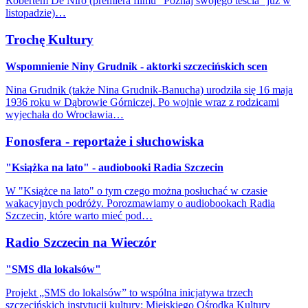
Robertem De Niro (premiera filmu "Poznaj swojego teścia" już w
listopadzie)…
Trochę Kultury
Wspomnienie Niny Grudnik - aktorki szczecińskich scen
Nina Grudnik (także Nina Grudnik-Banucha) urodziła się 16 maja
1936 roku w Dąbrowie Górniczej. Po wojnie wraz z rodzicami
wyjechała do Wrocławia…
Fonosfera - reportaże i słuchowiska
"Książka na lato" - audiobooki Radia Szczecin
W "Książce na lato" o tym czego można posłuchać w czasie
wakacyjnych podróży. Porozmawiamy o audiobookach Radia
Szczecin, które warto mieć pod…
Radio Szczecin na Wieczór
"SMS dla lokalsów"
Projekt „SMS do lokalsów” to wspólna inicjatywa trzech
szczecińskich instytucji kultury: Miejskiego Ośrodka Kultury