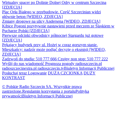
Wirtualny spacer po Dolinie Dolnej Odry w centrum Szczecina
[ZDJĘCIA]
Plac Orła Białego w przebudowie. Część Szczecinian widzi
głównie beton [WIDEO, ZDJĘCIA]
Zmiany drogowe na ulicy Andersena [WIDEO, ZDJĘCIA]
Kibice Pogoni pozytywnie nastawieni przed meczem ze Śląskiem w
Pucharze Polski [ZDJĘCIA]
Pierwsze odcinki obwodnicy północnej Stargardu już gotowe
[ZDJĘCIA]
Pękający budynek przy ul. Hożej w coraz gorszym stanie.
Mieszkańcy: nadzór może podjąć decyzję o eksmisji [WIDEO,
ZDJĘCIA]
Zadzwoń do studia: 510 777 666
Czujny non stop: 510 777 222
Wyślij do nas wiadomość
Prognoza pogody
radioszczecin.pl
radioszczecinextra.pl
radioszczecin.tv
Biuletyn Informacji Publicznej
Posłuchaj teraz
Logowanie
DUŻA CZCIONKA
DUŻY
KONTRAST
© Polskie Radio Szczecin SA. Wszystkie prawa
zastrzeżone.
Regulamin korzystania z portalu
Polityka
prywatności
Biuletyn Informacji Publicznej