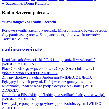
w Szczecinie, Domu Kultury…
Radio Szczecin poleca...
"Król tanga" - w Radiu Szczecin
Portowe światła, Zielony kapelusik, Miłość i smutek, Kwiat paproci,
Czy pamiętasz tę noc w Zakopanem - to jedne z wielu utworów
Tadeusza Millera…
radioszczecin.tv
Letni Jarmark Szczeciński. "Coś innego, aniżeli w sklepach"
[WIDEO, ZDJĘCIA]
Plac Orła Białego w przebudowie. Część Szczecinian widzi
głównie beton [WIDEO, ZDJĘCIA]
Zmiany drogowe na ulicy Andersena [WIDEO, ZDJĘCIA]
Pękający budynek przy ul. Hożej w coraz gorszym stanie.
Mieszkańcy: nadzór może podjąć decyzję o eksmisji [WIDEO,
ZDJĘCIA]
Chodnik na Piłsudskiego: "kobiety na szpilkach balety odstawiają"
[WIDEO, ZDJĘCIA]
Dwa tysiące porcji zupy grzybowej pod Kołobrzegiem [WIDEO,
ZDJECIA]