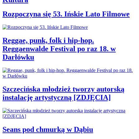
Rozpoczyna się 53. Ińskie Lato Filmowe
Reggae, punk, folk i hip-hop.
Reggaenwalde Festival po raz 18. w
Darłówku
Szczecińska młodzież tworzy autorską
instalację artystyczną [ZDJĘCIA]
Seans pod chmurką w Dąbiu