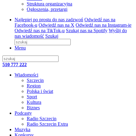
Struktura organizacyjna
Ogłoszenia, przetargi
Najlepiej po prostu do nas zadzwoń
Odwiedź nas na
Facebook-u
Odwiedź nas na X
Odwiedź nas na Instagram-ie
Odwiedź nas na TikTok-u
Szukaj nas na Spotify
Wyślij do
nas wiadomość
Szukaj
Menu
510 777 222
Wiadomości
Szczecin
Region
Polska i świat
Sport
Kultura
Biznes
Podcasty
Radio Szczecin
Radio Szczecin Extra
Muzyka
Konkursy