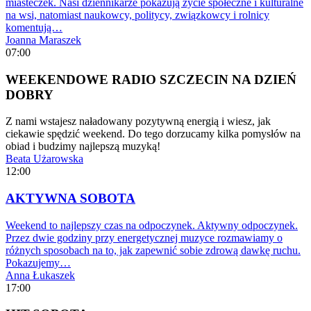
miasteczek. Nasi dziennikarze pokazują życie społeczne i kulturalne
na wsi, natomiast naukowcy, politycy, związkowcy i rolnicy
komentują…
Joanna Maraszek
07:00
WEEKENDOWE RADIO SZCZECIN NA DZIEŃ
DOBRY
Z nami wstajesz naładowany pozytywną energią i wiesz, jak
ciekawie spędzić weekend. Do tego dorzucamy kilka pomysłów na
obiad i budzimy najlepszą muzyką!
Beata Użarowska
12:00
AKTYWNA SOBOTA
Weekend to najlepszy czas na odpoczynek. Aktywny odpoczynek.
Przez dwie godziny przy energetycznej muzyce rozmawiamy o
różnych sposobach na to, jak zapewnić sobie zdrową dawkę ruchu.
Pokazujemy…
Anna Łukaszek
17:00