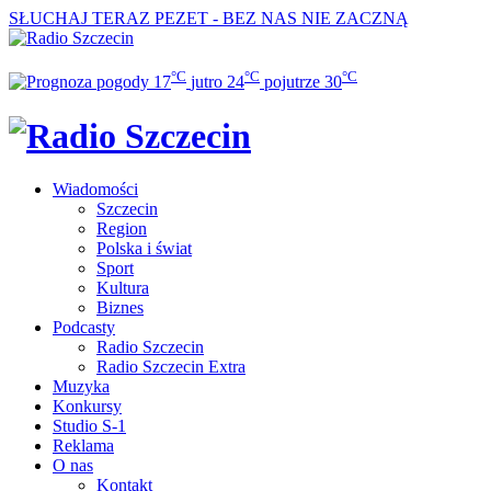
SŁUCHAJ TERAZ
PEZET - BEZ NAS NIE ZACZNĄ
°C
°C
°C
17
jutro
24
pojutrze
30
Wiadomości
Szczecin
Region
Polska i świat
Sport
Kultura
Biznes
Podcasty
Radio Szczecin
Radio Szczecin Extra
Muzyka
Konkursy
Studio S-1
Reklama
O nas
Kontakt