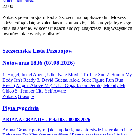
Milena Milewska
22:00
Zobacz pełen program Radia Szczecin na najbliższe dni. Możesz
także cofnąć datę w kalendarzu i sprawdzić, jakie audycje były tego
dnia na antenie. W scenariuszach audycji znajdziesz listę wszystkich
uworów jakie wtedy graliśmy!
Szczecińska Lista Przebojów
Notowanie 1836 (07.08.2026)
1. Hugel, Imael Angel, Ultra Nate
Movin' To The Sun
2. Sombr
My
Body Isn't Ready
3. David Guetta, Alok, Stick Figure
Run Run
River (Angels Above Me)
4. DJ Goja, Jason Derulo, Melody
Mi
Chico
5. Temper City
Self Aware
Zobacz
Głosuj »
Płyta tygodnia
ARIANA GRANDE - Petal 03 - 09.08.2026
Ariana Grande po tym, jak skupiła się na aktorstwie i zagrała m.in. z