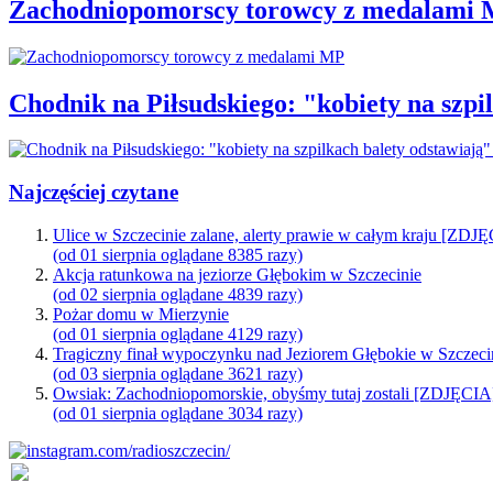
Zachodniopomorscy torowcy z medalami
Chodnik na Piłsudskiego: "kobiety na sz
Najczęściej czytane
Ulice w Szczecinie zalane, alerty prawie w całym kraju [ZDJ
(od 01 sierpnia oglądane 8385 razy)
Akcja ratunkowa na jeziorze Głębokim w Szczecinie
(od 02 sierpnia oglądane 4839 razy)
Pożar domu w Mierzynie
(od 01 sierpnia oglądane 4129 razy)
Tragiczny finał wypoczynku nad Jeziorem Głębokie w Szczeci
(od 03 sierpnia oglądane 3621 razy)
Owsiak: Zachodniopomorskie, obyśmy tutaj zostali [ZDJĘCIA
(od 01 sierpnia oglądane 3034 razy)