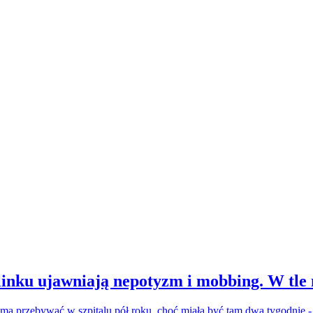
inku ujawniają nepotyzm i mobbing. W tle
a ma przebywać w szpitalu pół roku, choć miała być tam dwa tygodnie 