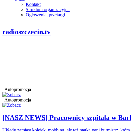
Kontakt
Struktura organizacyjna
Ogłoszenia, przetargi
radioszczecin.tv
Autopromocja
Autopromocja
[NASZ NEWS] Pracownicy szpitala w Barl
Układy zamiast kolejek, mobbing, ale też matka pani burmistrz, któr