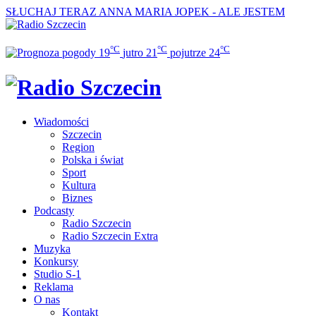
SŁUCHAJ TERAZ
ANNA MARIA JOPEK - ALE JESTEM
°C
°C
°C
19
jutro
21
pojutrze
24
Wiadomości
Szczecin
Region
Polska i świat
Sport
Kultura
Biznes
Podcasty
Radio Szczecin
Radio Szczecin Extra
Muzyka
Konkursy
Studio S-1
Reklama
O nas
Kontakt