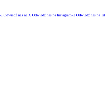
-u
Odwiedź nas na X
Odwiedź nas na Instagram-ie
Odwiedź nas na Ti