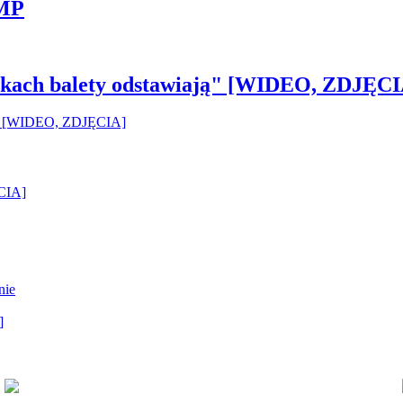
 MP
pilkach balety odstawiają" [WIDEO, ZDJĘCI
ĘCIA]
nie
]