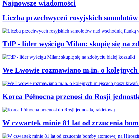
Najnowsze wiadomości
Liczba przechwyceń rosyjskich samolotów
TdP - lider wyścigu Milan: skupię się na zd
We Lwowie rozmawiano m.in. o kolejnych 
Korea Północna przenosi do Rosji jednost
W czwartek minie 81 lat od zrzucenia bo