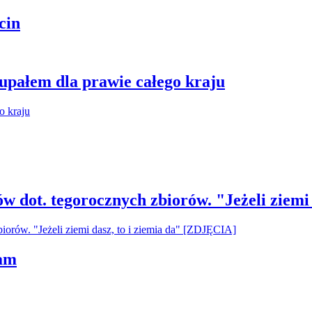
cin
 upałem dla prawie całego kraju
ów dot. tegorocznych zbiorów. "Jeżeli ziemi
ham