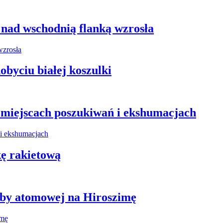
 nad wschodnią flanką wzrosła
obyciu białej koszulki
miejscach poszukiwań i ekshumacjach
kę rakietową
mby atomowej na Hiroszimę