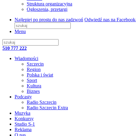
Struktura organizacyjna
Ogłoszenia, przetargi
Najlepiej po prostu do nas zadzwoń
Odwiedź nas na Facebook
Menu
510 777 222
Wiadomości
Szczecin
Region
Polska i świat
Sport
Kultura
Biznes
Podcasty
Radio Szczecin
Radio Szczecin Extra
Muzyka
Konkursy
Studio S-1
Reklama
O nas