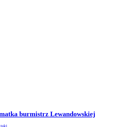
 matka burmistrz Lewandowskiej
- taki…