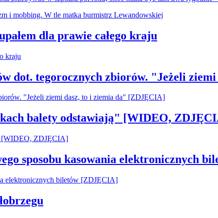
 upałem dla prawie całego kraju
ów dot. tegorocznych zbiorów. "Jeżeli ziemi
pilkach balety odstawiają" [WIDEO, ZDJĘCI
owego sposobu kasowania elektronicznych b
łobrzegu