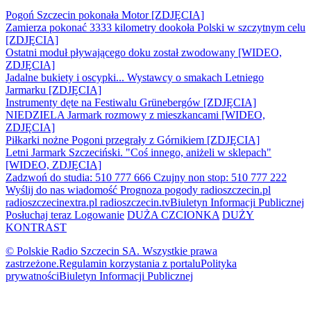
Pogoń Szczecin pokonała Motor [ZDJĘCIA]
Zamierza pokonać 3333 kilometry dookoła Polski w szczytnym celu
[ZDJĘCIA]
Ostatni moduł pływającego doku został zwodowany [WIDEO,
ZDJĘCIA]
Jadalne bukiety i oscypki... Wystawcy o smakach Letniego
Jarmarku [ZDJĘCIA]
Instrumenty dęte na Festiwalu Grünebergów [ZDJĘCIA]
NIEDZIELA Jarmark rozmowy z mieszkancami [WIDEO,
ZDJĘCIA]
Piłkarki nożne Pogoni przegrały z Górnikiem [ZDJĘCIA]
Letni Jarmark Szczeciński. "Coś innego, aniżeli w sklepach"
[WIDEO, ZDJĘCIA]
Zadzwoń do studia: 510 777 666
Czujny non stop: 510 777 222
Wyślij do nas wiadomość
Prognoza pogody
radioszczecin.pl
radioszczecinextra.pl
radioszczecin.tv
Biuletyn Informacji Publicznej
Posłuchaj teraz
Logowanie
DUŻA CZCIONKA
DUŻY
KONTRAST
© Polskie Radio Szczecin SA. Wszystkie prawa
zastrzeżone.
Regulamin korzystania z portalu
Polityka
prywatności
Biuletyn Informacji Publicznej