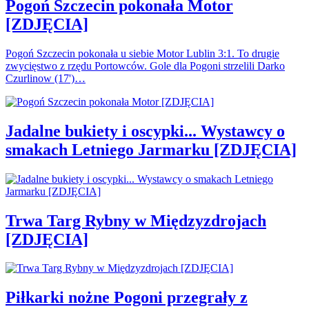
Pogoń Szczecin pokonała Motor
[ZDJĘCIA]
Pogoń Szczecin pokonała u siebie Motor Lublin 3:1. To drugie
zwycięstwo z rzędu Portowców. Gole dla Pogoni strzelili Darko
Czurlinow (17')…
Jadalne bukiety i oscypki... Wystawcy o
smakach Letniego Jarmarku [ZDJĘCIA]
Trwa Targ Rybny w Międzyzdrojach
[ZDJĘCIA]
Piłkarki nożne Pogoni przegrały z