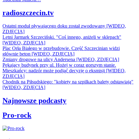
radioszczecin.tv
Ostatni moduł pływającego doku został zwodowany [WIDEO,
ZDJĘCIA]
Letni Jarmark Szczeciński. "Coś innego, aniżeli w sklepach"
[WIDEO, ZDJĘCIA]
Plac Orła Białego w przebudowie. Część Szczecinian widzi
głównie beton [WIDEO, ZDJĘCIA]
Zmiany drogowe na ulicy Andersena [WIDEO, ZDJĘCIA]
Pękający budynek przy ul. Hożej w coraz gorszym stanie.
Mieszkańcy: nadzór może podjąć decyzję o eksmisji [WIDEO,
ZDJĘCIA]
Chodnik na Piłsudskiego: "kobiety na szpilkach balety odstawiają"
[WIDEO, ZDJĘCIA]
Najnowsze podcasty
Pro-rock