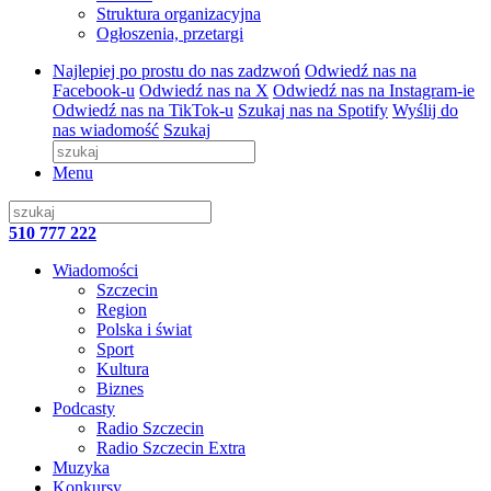
Struktura organizacyjna
Ogłoszenia, przetargi
Najlepiej po prostu do nas zadzwoń
Odwiedź nas na
Facebook-u
Odwiedź nas na X
Odwiedź nas na Instagram-ie
Odwiedź nas na TikTok-u
Szukaj nas na Spotify
Wyślij do
nas wiadomość
Szukaj
Menu
510 777 222
Wiadomości
Szczecin
Region
Polska i świat
Sport
Kultura
Biznes
Podcasty
Radio Szczecin
Radio Szczecin Extra
Muzyka
Konkursy