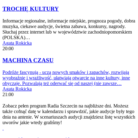
TROCHĘ KULTURY
Informacje regionalne, informacje miejskie, prognoza pogody, dobra
muzyka, ciekawe audycje, świetna zabawa, konkursy, nagrody.
Słuchaj przez internet lub w województwie zachodniopomorskiem
(POLSKA)…
Agata Rokicka
20:00
MACHINA CZASU
Podróże fascynują - uczą nowych smaków i zapachów, rozwijają
wyobraźnię i wrażliwość, ułatwiają otwarcie na inne kultury, inne
obyczaje. Pozwalają też oderwać się od naszej (nie zawsze…
Agata Rokicka
21:00
Zobacz pełen program Radia Szczecin na najbliższe dni. Możesz
także cofnąć datę w kalendarzu i sprawdzić, jakie audycje były tego
dnia na antenie. W scenariuszach audycji znajdziesz listę wszystkich
uworów jakie wtedy graliśmy!