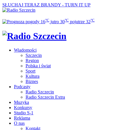
SŁUCHAJ TERAZ
BRANDY - TURN IT UP
°C
°C
°C
16
jutro
30
pojutrze
32
Wiadomości
Szczecin
Region
Polska i świat
Sport
Kultura
Biznes
Podcasty
Radio Szczecin
Radio Szczecin Extra
Muzyka
Konkursy
Studio S-1
Reklama
O nas
Kontakt