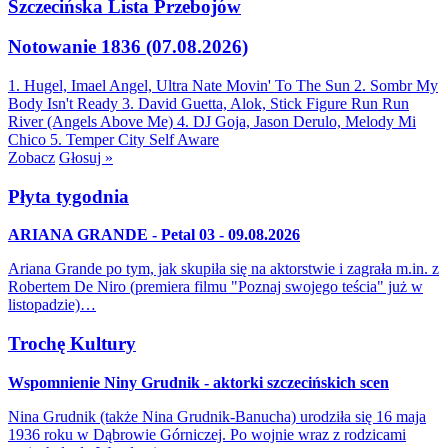
Szczecińska Lista Przebojów
Notowanie 1836 (07.08.2026)
1. Hugel, Imael Angel, Ultra Nate
Movin' To The Sun
2. Sombr
My
Body Isn't Ready
3. David Guetta, Alok, Stick Figure
Run Run
River (Angels Above Me)
4. DJ Goja, Jason Derulo, Melody
Mi
Chico
5. Temper City
Self Aware
Zobacz
Głosuj »
Płyta tygodnia
ARIANA GRANDE - Petal 03 - 09.08.2026
Ariana Grande po tym, jak skupiła się na aktorstwie i zagrała m.in. z
Robertem De Niro (premiera filmu "Poznaj swojego teścia" już w
listopadzie)…
Trochę Kultury
Wspomnienie Niny Grudnik - aktorki szczecińskich scen
Nina Grudnik (także Nina Grudnik-Banucha) urodziła się 16 maja
1936 roku w Dąbrowie Górniczej. Po wojnie wraz z rodzicami