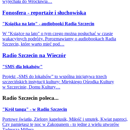
wyjechała do Wrocławia…
Fonosfera - reportaże i słuchowiska
"Książka na lato" - audiobooki Radia Szczecin
W "Książce na lato" o tym czego można posłuchać w czasie
wakacyjnych podróży. Porozmawiamy o audiobookach Radia
Szczecin, które warto mieć pod…
Radio Szczecin na Wieczór
"SMS dla lokalsów"
Projekt „SMS do lokalsów” to wspólna inicjatywa trzech
szczecińskich instytucji kultury: Miejskiego Ośrodka Kultury
w Szczecinie, Domu Kultury…
Radio Szczecin poleca...
"Król tanga" - w Radiu Szczecin
Portowe światła, Zielony kapelusik, Miłość i smutek, Kwiat paproci,
Czy pamiętasz tę noc w Zakopanem - to jedne z wielu utworów
Tadeusza Millera…