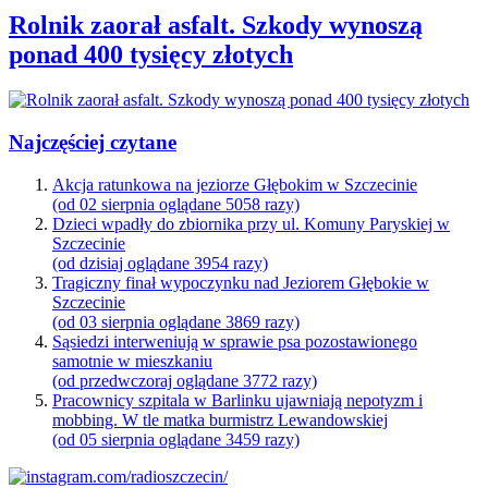
Rolnik zaorał asfalt. Szkody wynoszą
ponad 400 tysięcy złotych
Najczęściej czytane
Akcja ratunkowa na jeziorze Głębokim w Szczecinie
(od 02 sierpnia oglądane 5058 razy)
Dzieci wpadły do zbiornika przy ul. Komuny Paryskiej w
Szczecinie
(od dzisiaj oglądane 3954 razy)
Tragiczny finał wypoczynku nad Jeziorem Głębokie w
Szczecinie
(od 03 sierpnia oglądane 3869 razy)
Sąsiedzi interweniują w sprawie psa pozostawionego
samotnie w mieszkaniu
(od przedwczoraj oglądane 3772 razy)
Pracownicy szpitala w Barlinku ujawniają nepotyzm i
mobbing. W tle matka burmistrz Lewandowskiej
(od 05 sierpnia oglądane 3459 razy)