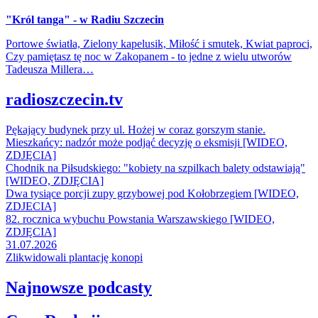
"Król tanga" - w Radiu Szczecin
Portowe światła, Zielony kapelusik, Miłość i smutek, Kwiat paproci,
Czy pamiętasz tę noc w Zakopanem - to jedne z wielu utworów
Tadeusza Millera…
radioszczecin.tv
Pękający budynek przy ul. Hożej w coraz gorszym stanie.
Mieszkańcy: nadzór może podjąć decyzję o eksmisji [WIDEO,
ZDJĘCIA]
Chodnik na Piłsudskiego: "kobiety na szpilkach balety odstawiają"
[WIDEO, ZDJĘCIA]
Dwa tysiące porcji zupy grzybowej pod Kołobrzegiem [WIDEO,
ZDJECIA]
82. rocznica wybuchu Powstania Warszawskiego [WIDEO,
ZDJĘCIA]
31.07.2026
Zlikwidowali plantację konopi
Najnowsze podcasty