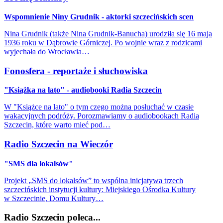
Wspomnienie Niny Grudnik - aktorki szczecińskich scen
Nina Grudnik (także Nina Grudnik-Banucha) urodziła się 16 maja
1936 roku w Dąbrowie Górniczej. Po wojnie wraz z rodzicami
wyjechała do Wrocławia…
Fonosfera - reportaże i słuchowiska
"Książka na lato" - audiobooki Radia Szczecin
W "Książce na lato" o tym czego można posłuchać w czasie
wakacyjnych podróży. Porozmawiamy o audiobookach Radia
Szczecin, które warto mieć pod…
Radio Szczecin na Wieczór
"SMS dla lokalsów"
Projekt „SMS do lokalsów” to wspólna inicjatywa trzech
szczecińskich instytucji kultury: Miejskiego Ośrodka Kultury
w Szczecinie, Domu Kultury…
Radio Szczecin poleca...