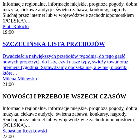
Informacje regionalne, informacje miejskie, prognoza pogody, dobra
muzyka, ciekawe audycje, świetna zabawa, konkursy, nagrody.
Słuchaj przez internet lub w województwie zachodniopomorskiem
(POLSKA)…
Piotr Rokicki
19:00
SZCZECIŃSKA LISTA PRZEBOJÓW
Dwadzieścia największych przebojów tygodnia, do tego garść
nowych propozycji do listy, czyli nasze typy, świeży towar oraz
premiera tygodnia! Sprawdzamy poczekalnię, a w niej piosenki,
które…
Milena Milewska
21:00
NOWOŚCI I PRZEBOJE WSZECH CZASÓW
Informacje regionalne, informacje miejskie, prognoza pogody, dobra
muzyka, ciekawe audycje, świetna zabawa, konkursy, nagrody.
Słuchaj przez internet lub w województwie zachodniopomorskiem
(POLSKA)…
Sebastian Roszkowski
22:00