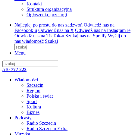
Kontakt
Struktura organizacyjna
Ogłoszenia, przetargi
Najlepiej po prostu do nas zadzwoń
Odwiedź nas na
Facebook-u
Odwiedź nas na X
Odwiedź nas na Instagram-ie
Odwiedź nas na TikTok-u
Szukaj nas na Spotify
Wyślij do
nas wiadomość
Szukaj
Menu
510 777 222
Wiadomości
Szczecin
Region
Polska i świat
Sport
Kultura
Biznes
Podcasty
Radio Szczecin
Radio Szczecin Extra
Muzyka