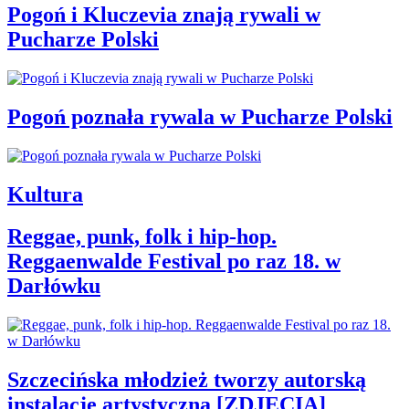
Pogoń i Kluczevia znają rywali w
Pucharze Polski
Pogoń poznała rywala w Pucharze Polski
Kultura
Reggae, punk, folk i hip-hop.
Reggaenwalde Festival po raz 18. w
Darłówku
Szczecińska młodzież tworzy autorską
instalację artystyczną [ZDJĘCIA]