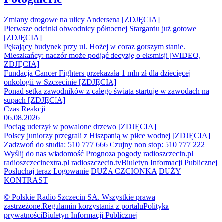
Zmiany drogowe na ulicy Andersena [ZDJĘCIA]
Pierwsze odcinki obwodnicy północnej Stargardu już gotowe
[ZDJĘCIA]
Pękający budynek przy ul. Hożej w coraz gorszym stanie.
Mieszkańcy: nadzór może podjąć decyzję o eksmisji [WIDEO,
ZDJĘCIA]
Fundacja Cancer Fighters przekazała 1 mln zł dla dziecięcej
onkologii w Szczecinie [ZDJĘCIA]
Ponad setka zawodników z całego świata startuje w zawodach na
supach [ZDJĘCIA]
Czas Reakcji
06.08.2026
Pociąg uderzył w powalone drzewo [ZDJĘCIA]
Polscy juniorzy przegrali z Hiszpanią w piłce wodnej [ZDJĘCIA]
Zadzwoń do studia: 510 777 666
Czujny non stop: 510 777 222
Wyślij do nas wiadomość
Prognoza pogody
radioszczecin.pl
radioszczecinextra.pl
radioszczecin.tv
Biuletyn Informacji Publicznej
Posłuchaj teraz
Logowanie
DUŻA CZCIONKA
DUŻY
KONTRAST
© Polskie Radio Szczecin SA. Wszystkie prawa
zastrzeżone.
Regulamin korzystania z portalu
Polityka
prywatności
Biuletyn Informacji Publicznej