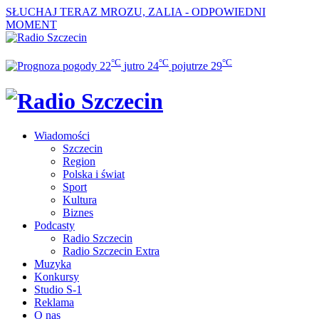
SŁUCHAJ TERAZ
MROZU, ZALIA - ODPOWIEDNI
MOMENT
°C
°C
°C
22
jutro
24
pojutrze
29
Wiadomości
Szczecin
Region
Polska i świat
Sport
Kultura
Biznes
Podcasty
Radio Szczecin
Radio Szczecin Extra
Muzyka
Konkursy
Studio S-1
Reklama
O nas