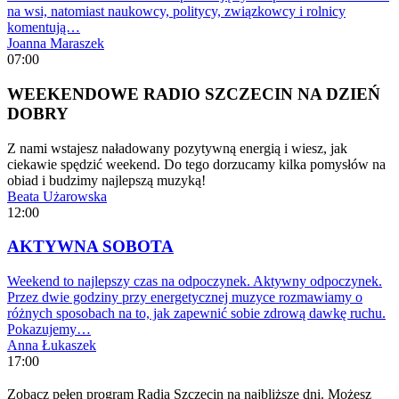
na wsi, natomiast naukowcy, politycy, związkowcy i rolnicy
komentują…
Joanna Maraszek
07:00
WEEKENDOWE RADIO SZCZECIN NA DZIEŃ
DOBRY
Z nami wstajesz naładowany pozytywną energią i wiesz, jak
ciekawie spędzić weekend. Do tego dorzucamy kilka pomysłów na
obiad i budzimy najlepszą muzyką!
Beata Użarowska
12:00
AKTYWNA SOBOTA
Weekend to najlepszy czas na odpoczynek. Aktywny odpoczynek.
Przez dwie godziny przy energetycznej muzyce rozmawiamy o
różnych sposobach na to, jak zapewnić sobie zdrową dawkę ruchu.
Pokazujemy…
Anna Łukaszek
17:00
Zobacz pełen program Radia Szczecin na najbliższe dni. Możesz