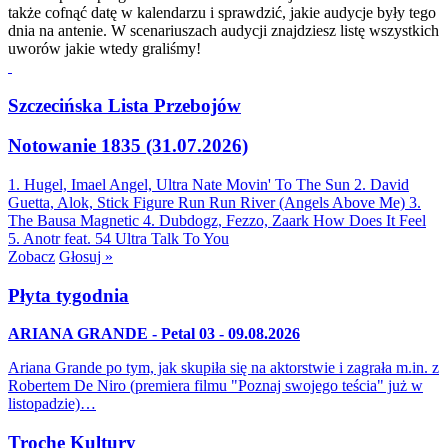
także cofnąć datę w kalendarzu i sprawdzić, jakie audycje były tego
dnia na antenie. W scenariuszach audycji znajdziesz listę wszystkich
uworów jakie wtedy graliśmy!
Szczecińska Lista Przebojów
Notowanie 1835 (31.07.2026)
1. Hugel, Imael Angel, Ultra Nate
Movin' To The Sun
2. David
Guetta, Alok, Stick Figure
Run Run River (Angels Above Me)
3.
The Bausa
Magnetic
4. Dubdogz, Fezzo, Zaark
How Does It Feel
5. Anotr feat. 54 Ultra
Talk To You
Zobacz
Głosuj »
Płyta tygodnia
ARIANA GRANDE - Petal 03 - 09.08.2026
Ariana Grande po tym, jak skupiła się na aktorstwie i zagrała m.in. z
Robertem De Niro (premiera filmu "Poznaj swojego teścia" już w
listopadzie)…
Trochę Kultury