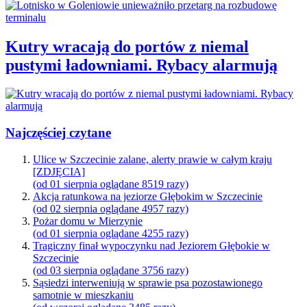
Kutry wracają do portów z niemal
pustymi ładowniami. Rybacy alarmują
Najczęściej czytane
Ulice w Szczecinie zalane, alerty prawie w całym kraju
[ZDJĘCIA]
(od 01 sierpnia oglądane 8519 razy)
Akcja ratunkowa na jeziorze Głębokim w Szczecinie
(od 02 sierpnia oglądane 4957 razy)
Pożar domu w Mierzynie
(od 01 sierpnia oglądane 4255 razy)
Tragiczny finał wypoczynku nad Jeziorem Głębokie w
Szczecinie
(od 03 sierpnia oglądane 3756 razy)
Sąsiedzi interweniują w sprawie psa pozostawionego
samotnie w mieszkaniu