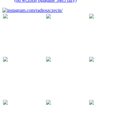
(od wczoraj oglądane 3485 razy)