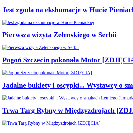
Jest zgoda na ekshumacje w Hucie Pieniac
Pierwsza wizyta Zełenskiego w Serbii
Pogoń Szczecin pokonała Motor [ZDJĘCI
Jadalne bukiety i oscypki... Wystawcy o
Trwa Targ Rybny w Międzyzdrojach [ZD