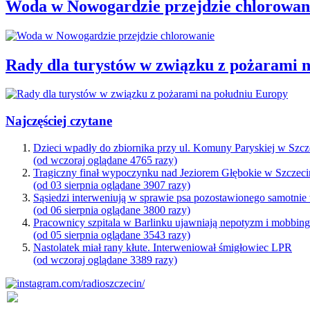
Woda w Nowogardzie przejdzie chlorowan
Rady dla turystów w związku z pożarami 
Najczęściej czytane
Dzieci wpadły do zbiornika przy ul. Komuny Paryskiej w Szcz
(od wczoraj oglądane 4765 razy)
Tragiczny finał wypoczynku nad Jeziorem Głębokie w Szczeci
(od 03 sierpnia oglądane 3907 razy)
Sąsiedzi interweniują w sprawie psa pozostawionego samotnie
(od 06 sierpnia oglądane 3800 razy)
Pracownicy szpitala w Barlinku ujawniają nepotyzm i mobbin
(od 05 sierpnia oglądane 3543 razy)
Nastolatek miał rany kłute. Interweniował śmigłowiec LPR
(od wczoraj oglądane 3389 razy)