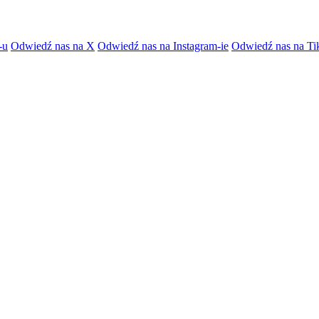
-u
Odwiedź nas na X
Odwiedź nas na Instagram-ie
Odwiedź nas na Ti