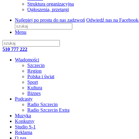
Struktura organizacyjna
Ogłoszenia, przetargi
Najlepiej po prostu do nas zadzwoń
Odwiedź nas na Facebook
Menu
510 777 222
Wiadomości
Szczecin
Region
Polska i świat
Sport
Kultura
Biznes
Podcasty
Radio Szczecin
Radio Szczecin Extra
Muzyka
Konkursy
Studio S-1
Reklama
O nas