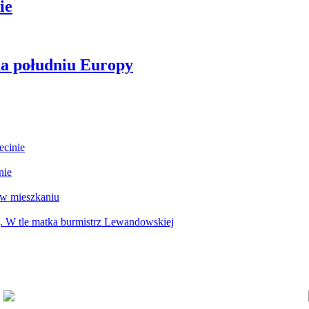
ie
na południu Europy
ecinie
nie
 w mieszkaniu
g. W tle matka burmistrz Lewandowskiej