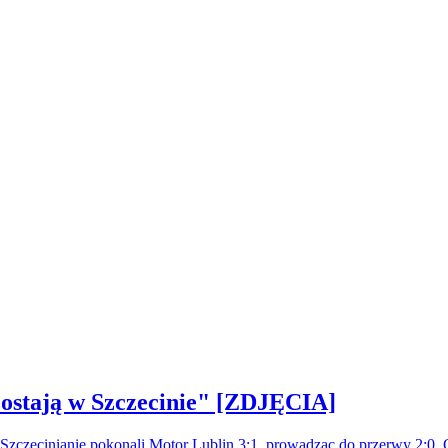
ostają w Szczecinie" [ZDJĘCIA]
. Szczecinianie pokonali Motor Lublin 3:1, prowadząc do przerwy 2:0