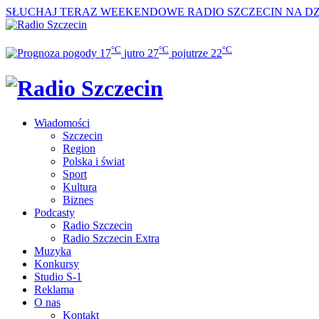
SŁUCHAJ TERAZ
WEEKENDOWE RADIO SZCZECIN NA DZI
°C
°C
°C
17
jutro
27
pojutrze
22
Wiadomości
Szczecin
Region
Polska i świat
Sport
Kultura
Biznes
Podcasty
Radio Szczecin
Radio Szczecin Extra
Muzyka
Konkursy
Studio S-1
Reklama
O nas
Kontakt