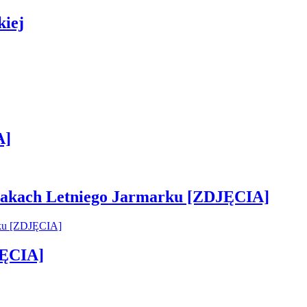
kiej
A]
 smakach Letniego Jarmarku [ZDJĘCIA]
JĘCIA]