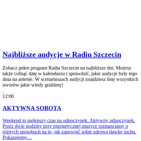
Najbliższe audycje w Radiu Szczecin
Zobacz pełen program Radia Szczecin na najbliższe dni. Możesz
także cofnąć datę w kalendarzu i sprawdzić, jakie audycje były tego
dnia na antenie. W scenariuszach audycji znajdziesz listę wszystkich
uworów jakie wtedy graliśmy!
12:00
AKTYWNA SOBOTA
Weekend to najlepszy czas na odpoczynek. Aktywny odpoczynek.
Przez dwie godziny przy energetycznej muzyce rozmawiamy o
różnych sposobach na to, jak zapewnić sobie zdrową dawkę ruchu.
Pokazujemy…