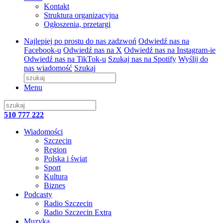
Kontakt
Struktura organizacyjna
Ogłoszenia, przetargi
Najlepiej po prostu do nas zadzwoń
Odwiedź nas na
Facebook-u
Odwiedź nas na X
Odwiedź nas na Instagram-ie
Odwiedź nas na TikTok-u
Szukaj nas na Spotify
Wyślij do
nas wiadomość
Szukaj
Menu
510 777 222
Wiadomości
Szczecin
Region
Polska i świat
Sport
Kultura
Biznes
Podcasty
Radio Szczecin
Radio Szczecin Extra
Muzyka