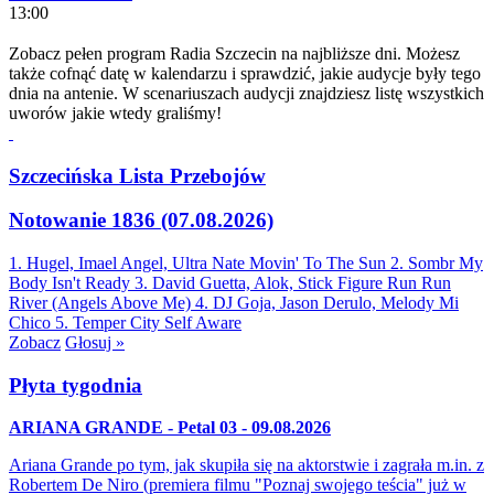
13:00
Zobacz pełen program Radia Szczecin na najbliższe dni. Możesz
także cofnąć datę w kalendarzu i sprawdzić, jakie audycje były tego
dnia na antenie. W scenariuszach audycji znajdziesz listę wszystkich
uworów jakie wtedy graliśmy!
Szczecińska Lista Przebojów
Notowanie 1836 (07.08.2026)
1. Hugel, Imael Angel, Ultra Nate
Movin' To The Sun
2. Sombr
My
Body Isn't Ready
3. David Guetta, Alok, Stick Figure
Run Run
River (Angels Above Me)
4. DJ Goja, Jason Derulo, Melody
Mi
Chico
5. Temper City
Self Aware
Zobacz
Głosuj »
Płyta tygodnia
ARIANA GRANDE - Petal 03 - 09.08.2026
Ariana Grande po tym, jak skupiła się na aktorstwie i zagrała m.in. z
Robertem De Niro (premiera filmu "Poznaj swojego teścia" już w