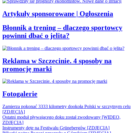
Artykuły sponsorowane | Ogłoszenia
Błonnik a trening – dlaczego sportowcy
powinni dbać o jelita?
Reklama w Szczecinie. 4 sposoby na
promocję marki
Fotogalerie
Zamierza pokonać 3333 kilometry dookoła Polski w szczytnym celu
[ZDJĘCIA]
Ostatni moduł pływającego doku został zwodowany [WIDEO,
ZDJĘCIA]
Instrumenty dęte na Festiwalu Grünebergów [ZDJĘCIA]