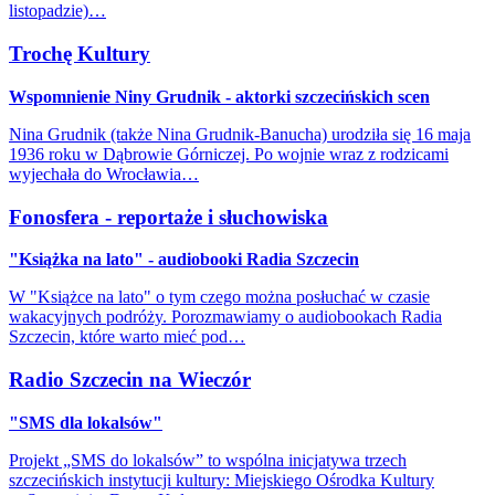
listopadzie)…
Trochę Kultury
Wspomnienie Niny Grudnik - aktorki szczecińskich scen
Nina Grudnik (także Nina Grudnik-Banucha) urodziła się 16 maja
1936 roku w Dąbrowie Górniczej. Po wojnie wraz z rodzicami
wyjechała do Wrocławia…
Fonosfera - reportaże i słuchowiska
"Książka na lato" - audiobooki Radia Szczecin
W "Książce na lato" o tym czego można posłuchać w czasie
wakacyjnych podróży. Porozmawiamy o audiobookach Radia
Szczecin, które warto mieć pod…
Radio Szczecin na Wieczór
"SMS dla lokalsów"
Projekt „SMS do lokalsów” to wspólna inicjatywa trzech
szczecińskich instytucji kultury: Miejskiego Ośrodka Kultury