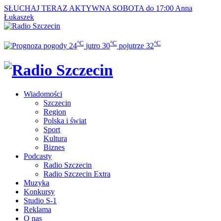
SŁUCHAJ TERAZ
AKTYWNA SOBOTA do 17:00
Anna
Łukaszek
°C
°C
°C
24
jutro
30
pojutrze
32
Wiadomości
Szczecin
Region
Polska i świat
Sport
Kultura
Biznes
Podcasty
Radio Szczecin
Radio Szczecin Extra
Muzyka
Konkursy
Studio S-1
Reklama
O nas