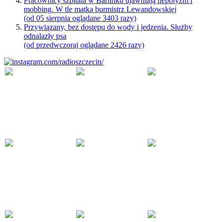
Pracownicy szpitala w Barlinku ujawniają nepotyzm i
mobbing. W tle matka burmistrz Lewandowskiej
(od 05 sierpnia oglądane 3403 razy)
Przywiązany, bez dostępu do wody i jedzenia. Służby
odnalazły psa
(od przedwczoraj oglądane 2426 razy)