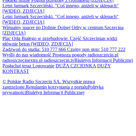
Piłkarki nożne Pogoni przegrały z Górnikiem [ZDJĘCIA]
Letni Jarmark Szczeciński. "Coś innego, aniżeli w sklepach"
[WIDEO, ZDJĘCIA]
Letni Jarmark Szczeciński. "Coś innego, aniżeli w sklepach"
[WIDEO, ZDJĘCIA]
Wirtualny spacer po Dolinie Dolnej Odry w centrum Szczecina
[ZDJĘCIA]
Plac Orła Białego w przebudowie. Część Szczecinian widzi
głównie beton [WIDEO, ZDJĘCIA]
Zadzwoń do studia: 510 777 666
Czujny non stop: 510 777 222
Wyślij do nas wiadomość
Prognoza pogody
radioszczecin.pl
radioszczecinextra.pl
radioszczecin.tv
Biuletyn Informacji Publicznej
Posłuchaj teraz
Logowanie
DUŻA CZCIONKA
DUŻY
KONTRAST
© Polskie Radio Szczecin SA. Wszystkie prawa
zastrzeżone.
Regulamin korzystania z portalu
Polityka
prywatności
Biuletyn Informacji Publicznej