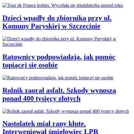
Dzieci wpadły do zbiornika przy ul.
Komuny Paryskiej w Szczecinie
Ratownicy podpowiadają, jak pomóc
topiącej się osobie
Rolnik zaorał asfalt. Szkody wynoszą
ponad 400 tysięcy złotych
Nastolatek miał rany kłute.
Interweniował śmigłowiec LPR