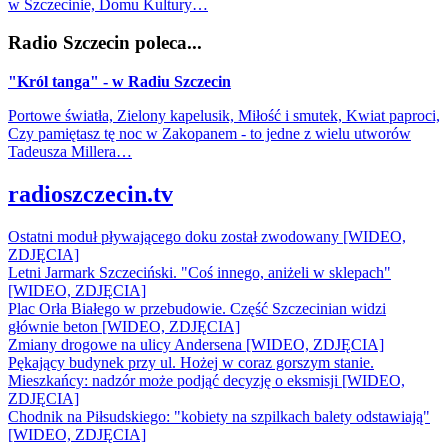
w Szczecinie, Domu Kultury…
Radio Szczecin poleca...
"Król tanga" - w Radiu Szczecin
Portowe światła, Zielony kapelusik, Miłość i smutek, Kwiat paproci,
Czy pamiętasz tę noc w Zakopanem - to jedne z wielu utworów
Tadeusza Millera…
radioszczecin.tv
Ostatni moduł pływającego doku został zwodowany [WIDEO,
ZDJĘCIA]
Letni Jarmark Szczeciński. "Coś innego, aniżeli w sklepach"
[WIDEO, ZDJĘCIA]
Plac Orła Białego w przebudowie. Część Szczecinian widzi
głównie beton [WIDEO, ZDJĘCIA]
Zmiany drogowe na ulicy Andersena [WIDEO, ZDJĘCIA]
Pękający budynek przy ul. Hożej w coraz gorszym stanie.
Mieszkańcy: nadzór może podjąć decyzję o eksmisji [WIDEO,
ZDJĘCIA]
Chodnik na Piłsudskiego: "kobiety na szpilkach balety odstawiają"
[WIDEO, ZDJĘCIA]