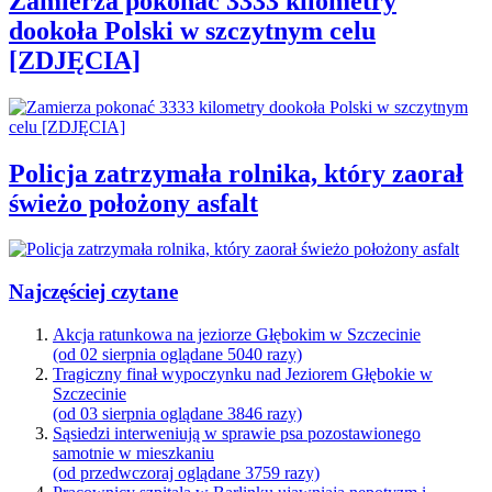
Zamierza pokonać 3333 kilometry
dookoła Polski w szczytnym celu
[ZDJĘCIA]
Policja zatrzymała rolnika, który zaorał
świeżo położony asfalt
Najczęściej czytane
Akcja ratunkowa na jeziorze Głębokim w Szczecinie
(od 02 sierpnia oglądane 5040 razy)
Tragiczny finał wypoczynku nad Jeziorem Głębokie w
Szczecinie
(od 03 sierpnia oglądane 3846 razy)
Sąsiedzi interweniują w sprawie psa pozostawionego
samotnie w mieszkaniu
(od przedwczoraj oglądane 3759 razy)