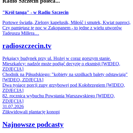
Radio Szczecin poleca...
"Król tanga" - w Radiu Szczecin
Portowe światła, Zielony kapelusik, Miłość i smutek, Kwiat paproci,
Czy pamiętasz tę noc w Zakopanem - to jedne z wielu utworów
Tadeusza Millera…
radioszczecin.tv
Pękający budynek przy ul. Hożej w coraz gorszym stanie.
Mieszkańcy: nadzór może podjąć decyzję o eksmisji [WIDEO,
ZDJĘCIA]
Chodnik na Piłsudskiego: "kobiety na szpilkach balety odstawiają"
[WIDEO, ZDJĘCIA]
Dwa tysiące porcji zupy grzybowej pod Kołobrzegiem [WIDEO,
ZDJECIA]
82. rocznica wybuchu Powstania Warszawskiego [WIDEO,
ZDJĘCIA]
31.07.2026
Zlikwidowali plantację konopi
Najnowsze podcasty