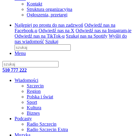
Kontakt
Struktura organizacyjna
Ogłoszenia, przetargi
Najlepiej po prostu do nas zadzwoń
Odwiedź nas na
Facebook-u
Odwiedź nas na X
Odwiedź nas na Instagram-ie
Odwiedź nas na TikTok-u
Szukaj nas na Spotify
Wyślij do
nas wiadomość
Szukaj
Menu
510 777 222
Wiadomości
Szczecin
Region
Polska i świat
Sport
Kultura
Biznes
Podcasty
Radio Szczecin
Radio Szczecin Extra
Muzyka