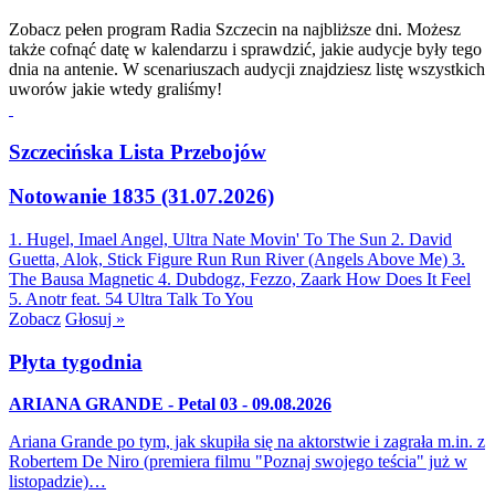
Zobacz pełen program Radia Szczecin na najbliższe dni. Możesz
także cofnąć datę w kalendarzu i sprawdzić, jakie audycje były tego
dnia na antenie. W scenariuszach audycji znajdziesz listę wszystkich
uworów jakie wtedy graliśmy!
Szczecińska Lista Przebojów
Notowanie 1835 (31.07.2026)
1. Hugel, Imael Angel, Ultra Nate
Movin' To The Sun
2. David
Guetta, Alok, Stick Figure
Run Run River (Angels Above Me)
3.
The Bausa
Magnetic
4. Dubdogz, Fezzo, Zaark
How Does It Feel
5. Anotr feat. 54 Ultra
Talk To You
Zobacz
Głosuj »
Płyta tygodnia
ARIANA GRANDE - Petal 03 - 09.08.2026
Ariana Grande po tym, jak skupiła się na aktorstwie i zagrała m.in. z
Robertem De Niro (premiera filmu "Poznaj swojego teścia" już w
listopadzie)…