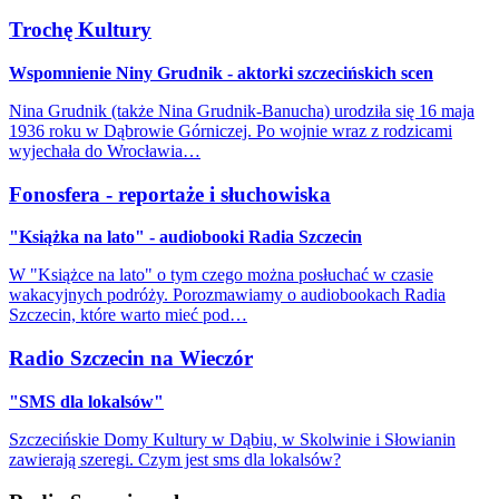
Trochę Kultury
Wspomnienie Niny Grudnik - aktorki szczecińskich scen
Nina Grudnik (także Nina Grudnik-Banucha) urodziła się 16 maja
1936 roku w Dąbrowie Górniczej. Po wojnie wraz z rodzicami
wyjechała do Wrocławia…
Fonosfera - reportaże i słuchowiska
"Książka na lato" - audiobooki Radia Szczecin
W "Książce na lato" o tym czego można posłuchać w czasie
wakacyjnych podróży. Porozmawiamy o audiobookach Radia
Szczecin, które warto mieć pod…
Radio Szczecin na Wieczór
"SMS dla lokalsów"
Szczecińskie Domy Kultury w Dąbiu, w Skolwinie i Słowianin
zawierają szeregi. Czym jest sms dla lokalsów?