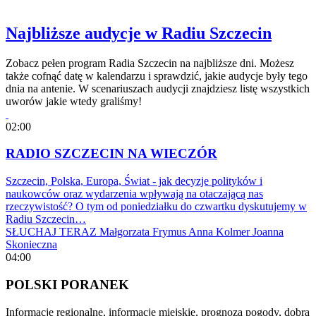
Najbliższe audycje w Radiu Szczecin
Zobacz pełen program Radia Szczecin na najbliższe dni. Możesz
także cofnąć datę w kalendarzu i sprawdzić, jakie audycje były tego
dnia na antenie. W scenariuszach audycji znajdziesz listę wszystkich
uworów jakie wtedy graliśmy!
02:00
RADIO SZCZECIN NA WIECZÓR
Szczecin, Polska, Europa, Świat - jak decyzje polityków i
naukowców oraz wydarzenia wpływają na otaczającą nas
rzeczywistość? O tym od poniedziałku do czwartku dyskutujemy w
Radiu Szczecin…
SŁUCHAJ TERAZ
Małgorzata Frymus
Anna Kolmer
Joanna
Skonieczna
04:00
POLSKI PORANEK
Informacje regionalne, informacje miejskie, prognoza pogody, dobra