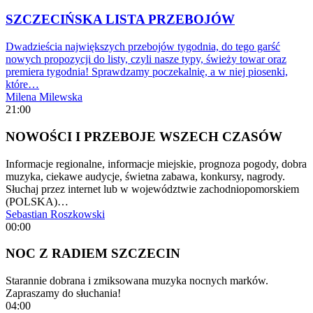
SZCZECIŃSKA LISTA PRZEBOJÓW
Dwadzieścia największych przebojów tygodnia, do tego garść
nowych propozycji do listy, czyli nasze typy, świeży towar oraz
premiera tygodnia! Sprawdzamy poczekalnię, a w niej piosenki,
które…
Milena Milewska
21:00
NOWOŚCI I PRZEBOJE WSZECH CZASÓW
Informacje regionalne, informacje miejskie, prognoza pogody, dobra
muzyka, ciekawe audycje, świetna zabawa, konkursy, nagrody.
Słuchaj przez internet lub w województwie zachodniopomorskiem
(POLSKA)…
Sebastian Roszkowski
00:00
NOC Z RADIEM SZCZECIN
Starannie dobrana i zmiksowana muzyka nocnych marków.
Zapraszamy do słuchania!
04:00