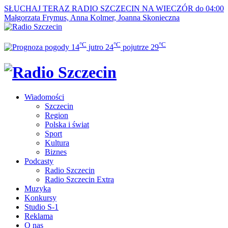
SŁUCHAJ TERAZ
RADIO SZCZECIN NA WIECZÓR do 04:00
Małgorzata Frymus, Anna Kolmer, Joanna Skonieczna
°C
°C
°C
14
jutro
24
pojutrze
29
Wiadomości
Szczecin
Region
Polska i świat
Sport
Kultura
Biznes
Podcasty
Radio Szczecin
Radio Szczecin Extra
Muzyka
Konkursy
Studio S-1
Reklama
O nas