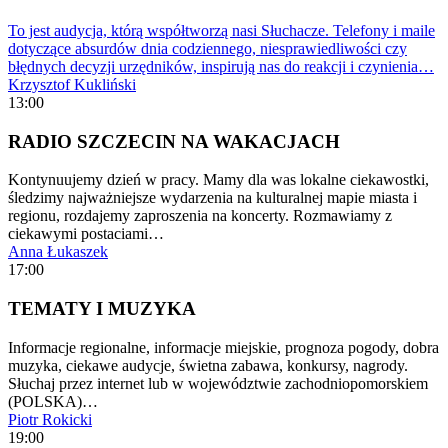
To jest audycja, którą współtworzą nasi Słuchacze. Telefony i maile
dotyczące absurdów dnia codziennego, niesprawiedliwości czy
błędnych decyzji urzędników, inspirują nas do reakcji i czynienia…
Krzysztof Kukliński
13:00
RADIO SZCZECIN NA WAKACJACH
Kontynuujemy dzień w pracy. Mamy dla was lokalne ciekawostki,
śledzimy najważniejsze wydarzenia na kulturalnej mapie miasta i
regionu, rozdajemy zaproszenia na koncerty. Rozmawiamy z
ciekawymi postaciami…
Anna Łukaszek
17:00
TEMATY I MUZYKA
Informacje regionalne, informacje miejskie, prognoza pogody, dobra
muzyka, ciekawe audycje, świetna zabawa, konkursy, nagrody.
Słuchaj przez internet lub w województwie zachodniopomorskiem
(POLSKA)…
Piotr Rokicki
19:00