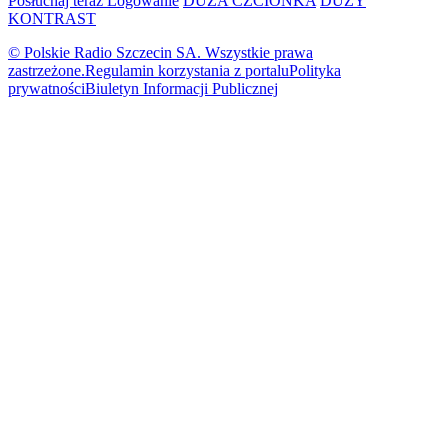
Posłuchaj teraz
Logowanie
DUŻA CZCIONKA
DUŻY
KONTRAST
© Polskie Radio Szczecin SA. Wszystkie prawa
zastrzeżone.
Regulamin korzystania z portalu
Polityka
prywatności
Biuletyn Informacji Publicznej