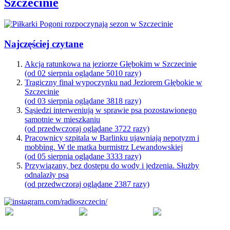
Szczecinie
Najczęściej czytane
Akcja ratunkowa na jeziorze Głębokim w Szczecinie
(od 02 sierpnia oglądane 5010 razy)
Tragiczny finał wypoczynku nad Jeziorem Głębokie w
Szczecinie
(od 03 sierpnia oglądane 3818 razy)
Sąsiedzi interweniują w sprawie psa pozostawionego
samotnie w mieszkaniu
(od przedwczoraj oglądane 3722 razy)
Pracownicy szpitala w Barlinku ujawniają nepotyzm i
mobbing. W tle matka burmistrz Lewandowskiej
(od 05 sierpnia oglądane 3333 razy)
Przywiązany, bez dostępu do wody i jedzenia. Służby
odnalazły psa
(od przedwczoraj oglądane 2387 razy)