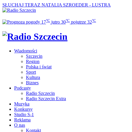
SŁUCHAJ TERAZ
NATALIA SZROEDER - LUSTRA
°C
°C
°C
17
jutro
30
pojutrze
32
Wiadomości
Szczecin
Region
Polska i świat
Sport
Kultura
Biznes
Podcasty
Radio Szczecin
Radio Szczecin Extra
Muzyka
Konkursy
Studio S-1
Reklama
O nas
Kontakt