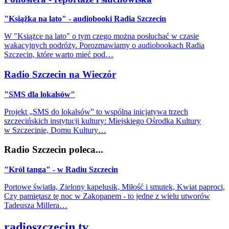
"Książka na lato" - audiobooki Radia Szczecin
W "Książce na lato" o tym czego można posłuchać w czasie
wakacyjnych podróży. Porozmawiamy o audiobookach Radia
Szczecin, które warto mieć pod…
Radio Szczecin na Wieczór
"SMS dla lokalsów"
Projekt „SMS do lokalsów” to wspólna inicjatywa trzech
szczecińskich instytucji kultury: Miejskiego Ośrodka Kultury
w Szczecinie, Domu Kultury…
Radio Szczecin poleca...
"Król tanga" - w Radiu Szczecin
Portowe światła, Zielony kapelusik, Miłość i smutek, Kwiat paproci,
Czy pamiętasz tę noc w Zakopanem - to jedne z wielu utworów
Tadeusza Millera…
radioszczecin.tv