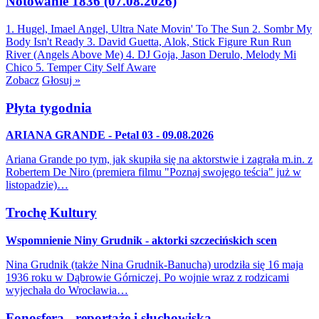
Notowanie 1836 (07.08.2026)
1. Hugel, Imael Angel, Ultra Nate
Movin' To The Sun
2. Sombr
My
Body Isn't Ready
3. David Guetta, Alok, Stick Figure
Run Run
River (Angels Above Me)
4. DJ Goja, Jason Derulo, Melody
Mi
Chico
5. Temper City
Self Aware
Zobacz
Głosuj »
Płyta tygodnia
ARIANA GRANDE - Petal 03 - 09.08.2026
Ariana Grande po tym, jak skupiła się na aktorstwie i zagrała m.in. z
Robertem De Niro (premiera filmu "Poznaj swojego teścia" już w
listopadzie)…
Trochę Kultury
Wspomnienie Niny Grudnik - aktorki szczecińskich scen
Nina Grudnik (także Nina Grudnik-Banucha) urodziła się 16 maja
1936 roku w Dąbrowie Górniczej. Po wojnie wraz z rodzicami
wyjechała do Wrocławia…
Fonosfera - reportaże i słuchowiska