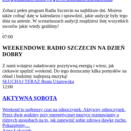
Zobacz pełen program Radia Szczecin na najbliższe dni. Możesz
także cofnąć datę w kalendarzu i sprawdzić, jakie audycje były tego
dnia na antenie. W scenariuszach audycji znajdziesz listę wszystkich
uworów jakie wtedy graliśmy!
07:00
WEEKENDOWE RADIO SZCZECIN NA DZIEŃ
DOBRY
Z nami wstajesz naładowany pozytywną energią i wiesz, jak
ciekawie spędzić weekend. Do tego dorzucamy kilka pomysłów na
obiad i budzimy najlepszą muzyką!
SŁUCHAJ TERAZ
Beata Użarowska
12:00
AKTYWNA SOBOTA
Weekend to najlepszy czas na odpoczynek. Aktywny odpoczynek.
Przez dwie godziny przy energetycznej muzyce rozmawiamy o
różnych sposobach na to, jak zapewnić sobie zdrową dawkę ruchu.
Pokazujemy…
Anna Łukaszek