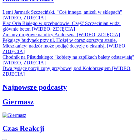
Letni Jarmark Szczeciński. "Coś innego, aniżeli w sklepach"
[WIDEO, ZDJĘCIA]
Plac Orła Białego w przebudowie. Część Szczecinian widzi
głównie beton [WIDEO, ZDJĘCIA]
Zmiany drogowe na ulicy Andersena [WIDEO, ZDJĘCIA]
Pękający budynek przy ul. Hożej w coraz gorszym stanie.
Mieszkańcy: nadzór może podjąć decyzję o eksmisji [WIDEO,
ZDJĘCIA]
Chodnik na Piłsudskiego: "kobiety na szpilkach balety odstawiają"
[WIDEO, ZDJĘCIA]
Dwa tysiące porcji zupy grzybowej pod Kołobrzegiem [WIDEO,
ZDJECIA]
Najnowsze podcasty
Giermasz
Czas Reakcji