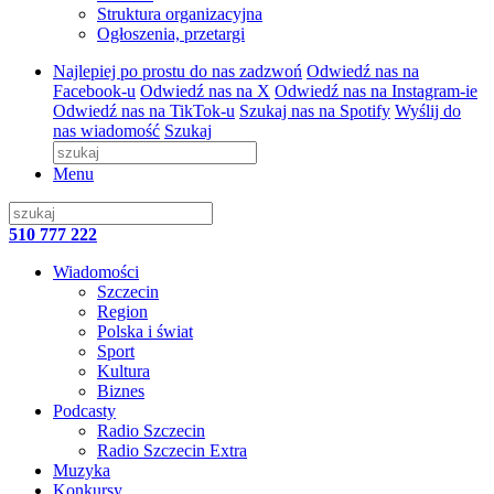
Struktura organizacyjna
Ogłoszenia, przetargi
Najlepiej po prostu do nas zadzwoń
Odwiedź nas na
Facebook-u
Odwiedź nas na X
Odwiedź nas na Instagram-ie
Odwiedź nas na TikTok-u
Szukaj nas na Spotify
Wyślij do
nas wiadomość
Szukaj
Menu
510 777 222
Wiadomości
Szczecin
Region
Polska i świat
Sport
Kultura
Biznes
Podcasty
Radio Szczecin
Radio Szczecin Extra
Muzyka
Konkursy