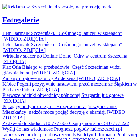
Fotogalerie
Letni Jarmark Szczeciński. "Coś innego, aniżeli w sklepach"
[WIDEO, ZDJĘCIA]
Letni Jarmark Szczeciński. "Coś innego, aniżeli w sklepach"
[WIDEO, ZDJĘCIA]
Wirtualny spacer po Dolinie Dolnej Odry w centrum Szczecina
[ZDJĘCIA]
Plac Orła Białego w przebudowie. Część Szczecinian widzi
głównie beton [WIDEO, ZDJĘCIA]
Zmiany drogowe na ulicy Andersena [WIDEO, ZDJĘCIA]
Kibice Pogoni pozytywnie nastawieni przed meczem ze Śląskiem w
Pucharze Polski [ZDJĘCIA]
Pierwsze odcinki obwodnicy północnej Stargardu już gotowe
[ZDJĘCIA]
Pękający budynek przy ul. Hożej w coraz gorszym stanie.
Mieszkańcy: nadzór może podjąć decyzję o eksmisji [WIDEO,
ZDJĘCIA]
Zadzwoń do studia: 510 777 666
Czujny non stop: 510 777 222
Wyślij do nas wiadomość
Prognoza pogody
radioszczecin.pl
radioszczecinextra.pl
radioszczecin.tv
Biuletyn Informacji Publicznej