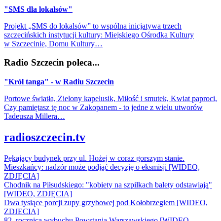
"SMS dla lokalsów"
Projekt „SMS do lokalsów” to wspólna inicjatywa trzech
szczecińskich instytucji kultury: Miejskiego Ośrodka Kultury
w Szczecinie, Domu Kultury…
Radio Szczecin poleca...
"Król tanga" - w Radiu Szczecin
Portowe światła, Zielony kapelusik, Miłość i smutek, Kwiat paproci,
Czy pamiętasz tę noc w Zakopanem - to jedne z wielu utworów
Tadeusza Millera…
radioszczecin.tv
Pękający budynek przy ul. Hożej w coraz gorszym stanie.
Mieszkańcy: nadzór może podjąć decyzję o eksmisji [WIDEO,
ZDJĘCIA]
Chodnik na Piłsudskiego: "kobiety na szpilkach balety odstawiają"
[WIDEO, ZDJĘCIA]
Dwa tysiące porcji zupy grzybowej pod Kołobrzegiem [WIDEO,
ZDJECIA]
82. rocznica wybuchu Powstania Warszawskiego [WIDEO,