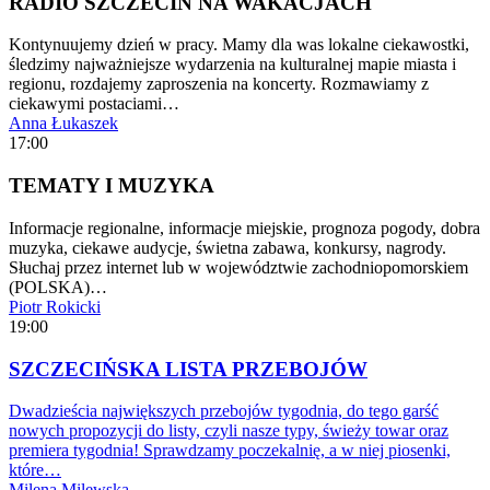
RADIO SZCZECIN NA WAKACJACH
Kontynuujemy dzień w pracy. Mamy dla was lokalne ciekawostki,
śledzimy najważniejsze wydarzenia na kulturalnej mapie miasta i
regionu, rozdajemy zaproszenia na koncerty. Rozmawiamy z
ciekawymi postaciami…
Anna Łukaszek
17:00
TEMATY I MUZYKA
Informacje regionalne, informacje miejskie, prognoza pogody, dobra
muzyka, ciekawe audycje, świetna zabawa, konkursy, nagrody.
Słuchaj przez internet lub w województwie zachodniopomorskiem
(POLSKA)…
Piotr Rokicki
19:00
SZCZECIŃSKA LISTA PRZEBOJÓW
Dwadzieścia największych przebojów tygodnia, do tego garść
nowych propozycji do listy, czyli nasze typy, świeży towar oraz
premiera tygodnia! Sprawdzamy poczekalnię, a w niej piosenki,
które…
Milena Milewska