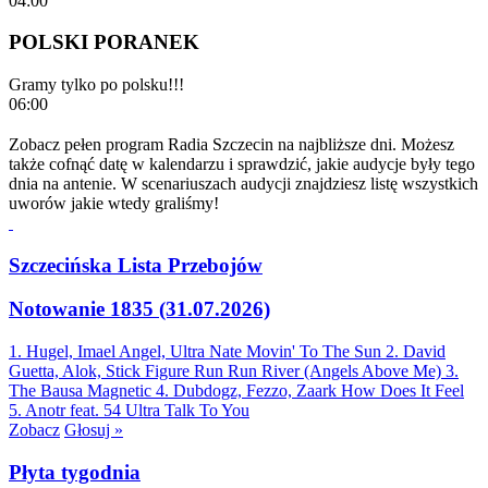
04:00
POLSKI PORANEK
Gramy tylko po polsku!!!
06:00
Zobacz pełen program Radia Szczecin na najbliższe dni. Możesz
także cofnąć datę w kalendarzu i sprawdzić, jakie audycje były tego
dnia na antenie. W scenariuszach audycji znajdziesz listę wszystkich
uworów jakie wtedy graliśmy!
Szczecińska Lista Przebojów
Notowanie 1835 (31.07.2026)
1. Hugel, Imael Angel, Ultra Nate
Movin' To The Sun
2. David
Guetta, Alok, Stick Figure
Run Run River (Angels Above Me)
3.
The Bausa
Magnetic
4. Dubdogz, Fezzo, Zaark
How Does It Feel
5. Anotr feat. 54 Ultra
Talk To You
Zobacz
Głosuj »
Płyta tygodnia