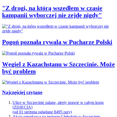
"Z drogi, na którą wszedłem w czasie
kampanii wyborczej nie zejdę nigdy"
Pogoń poznała rywala w Pucharze Polski
Węgiel z Kazachstanu w Szczecinie. Może
być problem
Najczęściej czytane
Ulice w Szczecinie zalane, alerty prawie w całym kraju
[ZDJĘCIA]
(od 01 sierpnia oglądane 8495 razy)
Akcja ratunkowa na jeziorze Głębokim w Szczecinie