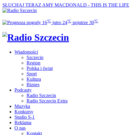
SŁUCHAJ TERAZ
AMY MACDONALD - THIS IS THE LIFE
°C
°C
°C
16
jutro
24
pojutrze
30
Wiadomości
Szczecin
Region
Polska i świat
Sport
Kultura
Biznes
Podcasty
Radio Szczecin
Radio Szczecin Extra
Muzyka
Konkursy
Studio S-1
Reklama
O nas
Kontakt