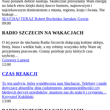
Nasz poranek dobrze nastraja. Skutecznie przesyłamy Wam energię
na falach eteru dzięki dużej dawce humoru, najnowszym i
najciekawszym doniesieniom z miasta, regionu, kraju i świata. Nie
brakuje…
SŁUCHAJ TERAZ
Robert Bochenko
Jarosław Gowin
09:00
RADIO SZCZECIN NA WAKACJACH
O tej porze do słuchania Radia Szczecin dołączają kolejne sklepy,
firmy, biura i wielkie hale, a my robimy wszystko żeby Wam się
przyjemniej pracowało. Gramy przeboje przy których czas
szybciej…
Grzegorz Lament
12:00
CZAS REAKCJI
To jest audycja, którą współtworzą nasi Słuchacze. Telefony i maile
dotyczące absurdów dnia codziennego, niesprawiedliwości czy
błędnych decyzji urzędników, inspirują nas do reakcji i czynienia…
Krzysztof Kukliński
13:00