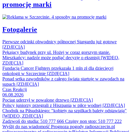
promocję marki
Fotogalerie
Pierwsze odcinki obwodnicy północnej Stargardu już gotowe
[ZDJĘCIA]
Pękający budynek przy ul. Hożej w coraz gorszym stanie.
Mieszkańcy: nadzór może podjąć decyzję o eksmisji [WIDEO,
ZDJĘCIA]
Fundacja Cancer Fighters przekazała 1 mln zł dla dziecięcej
onkologii w Szczecinie [ZDJĘCIA]
Ponad setka zawodników z całego świata startuje w zawodach na
supach [ZDJĘCIA]
Czas Reakcji
06.08.2026
Pociąg uderzył w powalone drzewo [ZDJĘCIA]
Polscy juniorzy przegrali z Hiszpanią w piłce wodnej [ZDJĘCIA]
Chodnik na Piłsudskiego: "kobiety na szpilkach balety odstawiają"
[WIDEO, ZDJĘCIA]
Zadzwoń do studia: 510 777 666
Czujny non stop: 510 777 222
Wyślij do nas wiadomość
Prognoza pogody
radioszczecin.pl
radioszczecinextra.pl
radioszczecin.tv
Biuletyn Informacji Publicznej