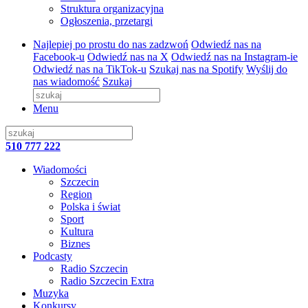
Struktura organizacyjna
Ogłoszenia, przetargi
Najlepiej po prostu do nas zadzwoń
Odwiedź nas na
Facebook-u
Odwiedź nas na X
Odwiedź nas na Instagram-ie
Odwiedź nas na TikTok-u
Szukaj nas na Spotify
Wyślij do
nas wiadomość
Szukaj
Menu
510 777 222
Wiadomości
Szczecin
Region
Polska i świat
Sport
Kultura
Biznes
Podcasty
Radio Szczecin
Radio Szczecin Extra
Muzyka
Konkursy