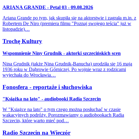
ARIANA GRANDE - Petal 03 - 09.08.2026
Ariana Grande po tym, jak skupiła się na aktorstwie i zagrała m.in. z
Robertem De Niro (premiera filmu "Poznaj swojego teścia" już w
listopadzie)…
Trochę Kultury
Wspomnienie Niny Grudnik - aktorki szczecińskich scen
Nina Grudnik (także Nina Grudnik-Banucha) urodziła się 16 maja
1936 roku w Dąbrowie Górniczej. Po wojnie wraz z rodzicami
wyjechała do Wrocławia…
Fonosfera - reportaże i słuchowiska
"Książka na lato" - audiobooki Radia Szczecin
W "Książce na lato" o tym czego można posłuchać w czasie
wakacyjnych podróży. Porozmawiamy o audiobookach Radia
Szczecin, które warto mieć pod…
Radio Szczecin na Wieczór