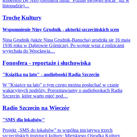
Robertem De Niro (premiera filmu "Poznaj swojego teścia" już w
listopadzie)…
Trochę Kultury
Wspomnienie Niny Grudnik - aktorki szczecińskich scen
Nina Grudnik (także Nina Grudnik-Banucha) urodziła się 16 maja
1936 roku w Dąbrowie Górniczej. Po wojnie wraz z rodzicami
wyjechała do Wrocławia…
Fonosfera - reportaże i słuchowiska
"Książka na lato" - audiobooki Radia Szczecin
W "Książce na lato" o tym czego można posłuchać w czasie
wakacyjnych podróży. Porozmawiamy o audiobookach Radia
Szczecin, które warto mieć pod…
Radio Szczecin na Wieczór
"SMS dla lokalsów"
Projekt „SMS do lokalsów” to wspólna inicjatywa trzech
szczecińskich instytucji kultury: Miejskiego Ośrodka Kultury