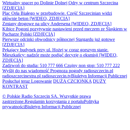
Wirtualny spacer po Dolinie Dolnej Odry w centrum Szczecina
[ZDJĘCIA]
Plac Orła Białego w przebudowie. Część Szczecinian widzi
głównie beton [WIDEO, ZDJĘCIA]
Zmiany drogowe na ulicy Andersena [WIDEO, ZDJĘCIA]
Kibice Pogoni pozytywnie nastawieni przed meczem ze Śląskiem w
Pucharze Polski [ZDJĘCIA]
Pierwsze odcinki obwodnicy północnej Stargardu już gotowe
[ZDJĘCIA]
Pękający budynek przy ul. Hożej w coraz gorszym stanie.
Mieszkańcy: nadzór może podjąć decyzję o eksmisji [WIDEO,
ZDJĘCIA]
Zadzwoń do studia: 510 777 666
Czujny non stop: 510 777 222
Wyślij do nas wiadomość
Prognoza pogody
radioszczecin.pl
radioszczecinextra.pl
radioszczecin.tv
Biuletyn Informacji Publicznej
Posłuchaj teraz
Logowanie
DUŻA CZCIONKA
DUŻY
KONTRAST
© Polskie Radio Szczecin SA. Wszystkie prawa
zastrzeżone.
Regulamin korzystania z portalu
Polityka
prywatności
Biuletyn Informacji Publicznej