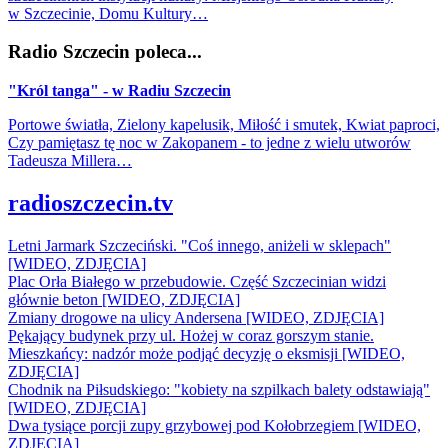
w Szczecinie, Domu Kultury…
Radio Szczecin poleca...
"Król tanga" - w Radiu Szczecin
Portowe światła, Zielony kapelusik, Miłość i smutek, Kwiat paproci,
Czy pamiętasz tę noc w Zakopanem - to jedne z wielu utworów
Tadeusza Millera…
radioszczecin.tv
Letni Jarmark Szczeciński. "Coś innego, aniżeli w sklepach"
[WIDEO, ZDJĘCIA]
Plac Orła Białego w przebudowie. Część Szczecinian widzi
głównie beton [WIDEO, ZDJĘCIA]
Zmiany drogowe na ulicy Andersena [WIDEO, ZDJĘCIA]
Pękający budynek przy ul. Hożej w coraz gorszym stanie.
Mieszkańcy: nadzór może podjąć decyzję o eksmisji [WIDEO,
ZDJĘCIA]
Chodnik na Piłsudskiego: "kobiety na szpilkach balety odstawiają"
[WIDEO, ZDJĘCIA]
Dwa tysiące porcji zupy grzybowej pod Kołobrzegiem [WIDEO,
ZDJECIA]