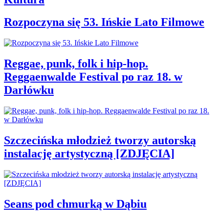
Rozpoczyna się 53. Ińskie Lato Filmowe
Reggae, punk, folk i hip-hop.
Reggaenwalde Festival po raz 18. w
Darłówku
Szczecińska młodzież tworzy autorską
instalację artystyczną [ZDJĘCIA]
Seans pod chmurką w Dąbiu