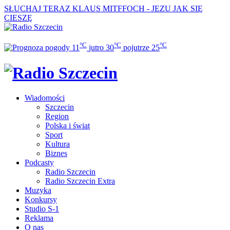
SŁUCHAJ TERAZ
KLAUS MITFFOCH - JEZU JAK SIĘ
CIESZĘ
°C
°C
°C
11
jutro
30
pojutrze
25
Wiadomości
Szczecin
Region
Polska i świat
Sport
Kultura
Biznes
Podcasty
Radio Szczecin
Radio Szczecin Extra
Muzyka
Konkursy
Studio S-1
Reklama
O nas