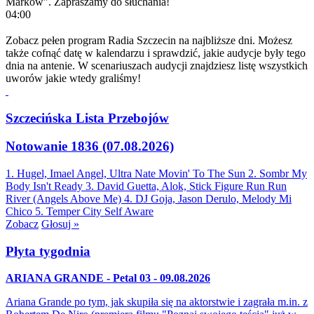
Marków". Zapraszamy do słuchania!
04:00
Zobacz pełen program Radia Szczecin na najbliższe dni. Możesz
także cofnąć datę w kalendarzu i sprawdzić, jakie audycje były tego
dnia na antenie. W scenariuszach audycji znajdziesz listę wszystkich
uworów jakie wtedy graliśmy!
Szczecińska Lista Przebojów
Notowanie 1836 (07.08.2026)
1. Hugel, Imael Angel, Ultra Nate
Movin' To The Sun
2. Sombr
My
Body Isn't Ready
3. David Guetta, Alok, Stick Figure
Run Run
River (Angels Above Me)
4. DJ Goja, Jason Derulo, Melody
Mi
Chico
5. Temper City
Self Aware
Zobacz
Głosuj »
Płyta tygodnia
ARIANA GRANDE - Petal 03 - 09.08.2026
Ariana Grande po tym, jak skupiła się na aktorstwie i zagrała m.in. z