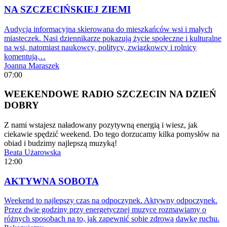
NA SZCZECIŃSKIEJ ZIEMI
Audycja informacyjna skierowana do mieszkańców wsi i małych
miasteczek. Nasi dziennikarze pokazują życie społeczne i kulturalne
na wsi, natomiast naukowcy, politycy, związkowcy i rolnicy
komentują…
Joanna Maraszek
07:00
WEEKENDOWE RADIO SZCZECIN NA DZIEŃ
DOBRY
Z nami wstajesz naładowany pozytywną energią i wiesz, jak
ciekawie spędzić weekend. Do tego dorzucamy kilka pomysłów na
obiad i budzimy najlepszą muzyką!
Beata Użarowska
12:00
AKTYWNA SOBOTA
Weekend to najlepszy czas na odpoczynek. Aktywny odpoczynek.
Przez dwie godziny przy energetycznej muzyce rozmawiamy o
różnych sposobach na to, jak zapewnić sobie zdrową dawkę ruchu.