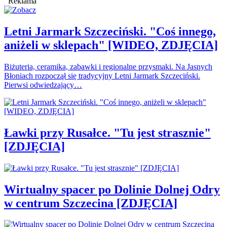
Reklama
Letni Jarmark Szczeciński. "Coś innego,
aniżeli w sklepach" [WIDEO, ZDJĘCIA]
Biżuteria, ceramika, zabawki i regionalne przysmaki. Na Jasnych
Błoniach rozpoczął się tradycyjny Letni Jarmark Szczeciński.
Pierwsi odwiedzający…
Ławki przy Rusałce. "Tu jest strasznie"
[ZDJĘCIA]
Wirtualny spacer po Dolinie Dolnej Odry
w centrum Szczecina [ZDJĘCIA]