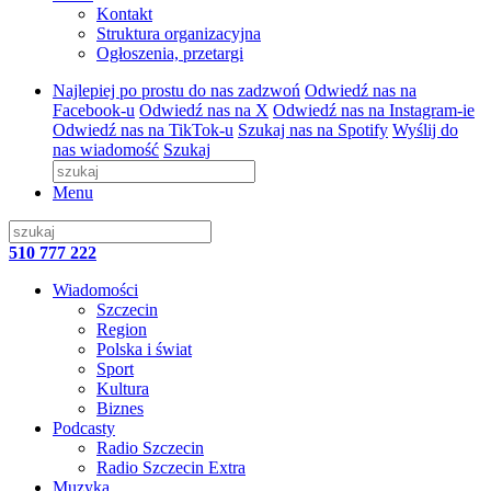
Kontakt
Struktura organizacyjna
Ogłoszenia, przetargi
Najlepiej po prostu do nas zadzwoń
Odwiedź nas na
Facebook-u
Odwiedź nas na X
Odwiedź nas na Instagram-ie
Odwiedź nas na TikTok-u
Szukaj nas na Spotify
Wyślij do
nas wiadomość
Szukaj
Menu
510 777 222
Wiadomości
Szczecin
Region
Polska i świat
Sport
Kultura
Biznes
Podcasty
Radio Szczecin
Radio Szczecin Extra
Muzyka