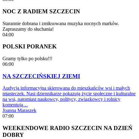
NOC Z RADIEM SZCZECIN
Starannie dobrana i zmiksowana muzyka nocnych marków.
Zapraszamy do słuchania!
04:00
POLSKI PORANEK
Gramy tylko po polsku!!!
06:00
NA SZCZECIŃSKIEJ ZIEMI
Audycja informacyjna skierowana do mieszkańców wsi i małych
miasteczek. Nasi dziennikarze pokazują życie społeczne i kulturalne
na wsi, natomiast naukowcy, politycy, związkowcy i rolnicy
komentują…
Joanna Maraszek
07:00
WEEKENDOWE RADIO SZCZECIN NA DZIEŃ
DOBRY