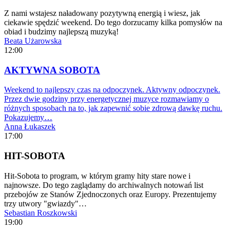
Z nami wstajesz naładowany pozytywną energią i wiesz, jak
ciekawie spędzić weekend. Do tego dorzucamy kilka pomysłów na
obiad i budzimy najlepszą muzyką!
Beata Użarowska
12:00
AKTYWNA SOBOTA
Weekend to najlepszy czas na odpoczynek. Aktywny odpoczynek.
Przez dwie godziny przy energetycznej muzyce rozmawiamy o
różnych sposobach na to, jak zapewnić sobie zdrową dawkę ruchu.
Pokazujemy…
Anna Łukaszek
17:00
HIT-SOBOTA
Hit-Sobota to program, w którym gramy hity stare nowe i
najnowsze. Do tego zaglądamy do archiwalnych notowań list
przebojów ze Stanów Zjednoczonych oraz Europy. Prezentujemy
trzy utwory "gwiazdy"…
Sebastian Roszkowski
19:00