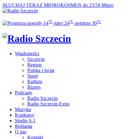
SŁUCHAJ TERAZ
MIQROKOSMOS do 23:59
Miqro
°C
°C
°C
14
jutro
24
pojutrze
30
Wiadomości
Szczecin
Region
Polska i świat
Sport
Kultura
Biznes
Podcasty
Radio Szczecin
Radio Szczecin Extra
Muzyka
Konkursy
Studio S-1
Reklama
O nas
Kontakt