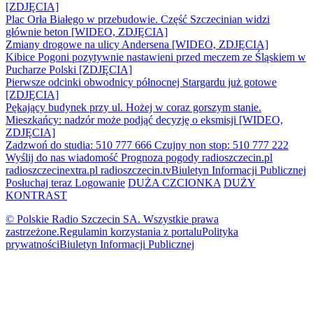
[ZDJĘCIA]
Plac Orła Białego w przebudowie. Część Szczecinian widzi
głównie beton [WIDEO, ZDJĘCIA]
Zmiany drogowe na ulicy Andersena [WIDEO, ZDJĘCIA]
Kibice Pogoni pozytywnie nastawieni przed meczem ze Śląskiem w
Pucharze Polski [ZDJĘCIA]
Pierwsze odcinki obwodnicy północnej Stargardu już gotowe
[ZDJĘCIA]
Pękający budynek przy ul. Hożej w coraz gorszym stanie.
Mieszkańcy: nadzór może podjąć decyzję o eksmisji [WIDEO,
ZDJĘCIA]
Zadzwoń do studia: 510 777 666
Czujny non stop: 510 777 222
Wyślij do nas wiadomość
Prognoza pogody
radioszczecin.pl
radioszczecinextra.pl
radioszczecin.tv
Biuletyn Informacji Publicznej
Posłuchaj teraz
Logowanie
DUŻA CZCIONKA
DUŻY
KONTRAST
© Polskie Radio Szczecin SA. Wszystkie prawa
zastrzeżone.
Regulamin korzystania z portalu
Polityka
prywatności
Biuletyn Informacji Publicznej