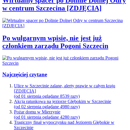
Wirtualny spacer po Dolinie Dolnej Odry
w centrum Szczecina [ZDJĘCIA]
Po wulgarnym wpisie, nie jest już
członkiem zarządu Pogoni Szczecin
Najczęściej czytane
Ulice w Szczecinie zalane, alerty prawie w całym kraju
[ZDJĘCIA]
(od 01 sierpnia oglądane 8539 razy)
Akcja ratunkowa na jeziorze Głębokim w Szczecinie
(od 02 sierpnia oglądane 4980 razy)
Pożar domu w Mierzynie
(od 01 sierpnia oglądane 4280 razy)
Tragiczny finał wypoczynku nad Jeziorem Głębokie w
Szczecinie