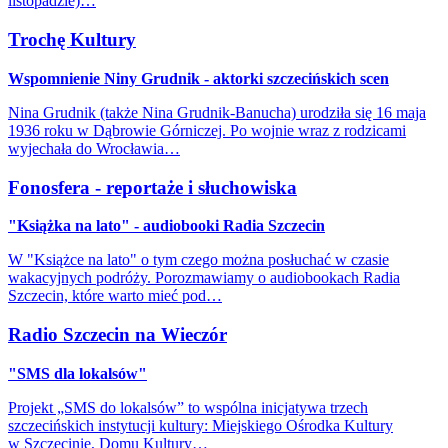
listopadzie)…
Trochę Kultury
Wspomnienie Niny Grudnik - aktorki szczecińskich scen
Nina Grudnik (także Nina Grudnik-Banucha) urodziła się 16 maja
1936 roku w Dąbrowie Górniczej. Po wojnie wraz z rodzicami
wyjechała do Wrocławia…
Fonosfera - reportaże i słuchowiska
"Książka na lato" - audiobooki Radia Szczecin
W "Książce na lato" o tym czego można posłuchać w czasie
wakacyjnych podróży. Porozmawiamy o audiobookach Radia
Szczecin, które warto mieć pod…
Radio Szczecin na Wieczór
"SMS dla lokalsów"
Projekt „SMS do lokalsów” to wspólna inicjatywa trzech
szczecińskich instytucji kultury: Miejskiego Ośrodka Kultury
w Szczecinie, Domu Kultury…