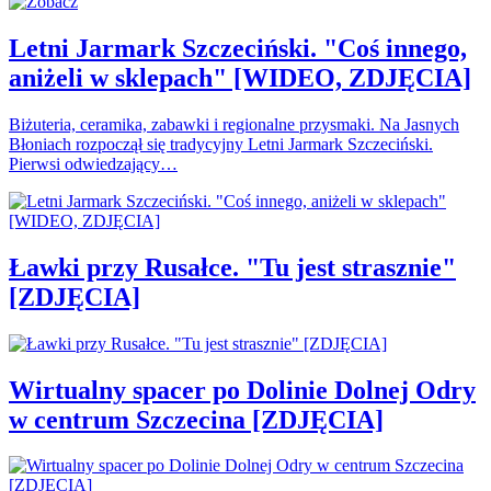
Letni Jarmark Szczeciński. "Coś innego,
aniżeli w sklepach" [WIDEO, ZDJĘCIA]
Biżuteria, ceramika, zabawki i regionalne przysmaki. Na Jasnych
Błoniach rozpoczął się tradycyjny Letni Jarmark Szczeciński.
Pierwsi odwiedzający…
Ławki przy Rusałce. "Tu jest strasznie"
[ZDJĘCIA]
Wirtualny spacer po Dolinie Dolnej Odry
w centrum Szczecina [ZDJĘCIA]