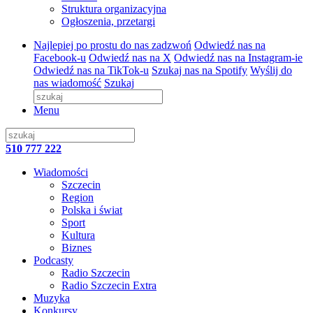
Struktura organizacyjna
Ogłoszenia, przetargi
Najlepiej po prostu do nas zadzwoń
Odwiedź nas na
Facebook-u
Odwiedź nas na X
Odwiedź nas na Instagram-ie
Odwiedź nas na TikTok-u
Szukaj nas na Spotify
Wyślij do
nas wiadomość
Szukaj
Menu
510 777 222
Wiadomości
Szczecin
Region
Polska i świat
Sport
Kultura
Biznes
Podcasty
Radio Szczecin
Radio Szczecin Extra
Muzyka
Konkursy