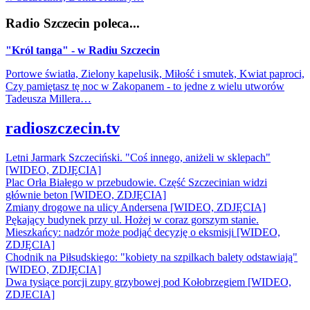
Radio Szczecin poleca...
"Król tanga" - w Radiu Szczecin
Portowe światła, Zielony kapelusik, Miłość i smutek, Kwiat paproci,
Czy pamiętasz tę noc w Zakopanem - to jedne z wielu utworów
Tadeusza Millera…
radioszczecin.tv
Letni Jarmark Szczeciński. "Coś innego, aniżeli w sklepach"
[WIDEO, ZDJĘCIA]
Plac Orła Białego w przebudowie. Część Szczecinian widzi
głównie beton [WIDEO, ZDJĘCIA]
Zmiany drogowe na ulicy Andersena [WIDEO, ZDJĘCIA]
Pękający budynek przy ul. Hożej w coraz gorszym stanie.
Mieszkańcy: nadzór może podjąć decyzję o eksmisji [WIDEO,
ZDJĘCIA]
Chodnik na Piłsudskiego: "kobiety na szpilkach balety odstawiają"
[WIDEO, ZDJĘCIA]
Dwa tysiące porcji zupy grzybowej pod Kołobrzegiem [WIDEO,
ZDJECIA]