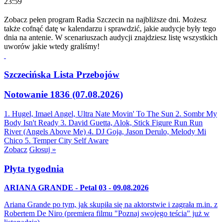
23:59
Zobacz pełen program Radia Szczecin na najbliższe dni. Możesz
także cofnąć datę w kalendarzu i sprawdzić, jakie audycje były tego
dnia na antenie. W scenariuszach audycji znajdziesz listę wszystkich
uworów jakie wtedy graliśmy!
Szczecińska Lista Przebojów
Notowanie 1836 (07.08.2026)
1. Hugel, Imael Angel, Ultra Nate
Movin' To The Sun
2. Sombr
My
Body Isn't Ready
3. David Guetta, Alok, Stick Figure
Run Run
River (Angels Above Me)
4. DJ Goja, Jason Derulo, Melody
Mi
Chico
5. Temper City
Self Aware
Zobacz
Głosuj »
Płyta tygodnia
ARIANA GRANDE - Petal 03 - 09.08.2026
Ariana Grande po tym, jak skupiła się na aktorstwie i zagrała m.in. z
Robertem De Niro (premiera filmu "Poznaj swojego teścia" już w