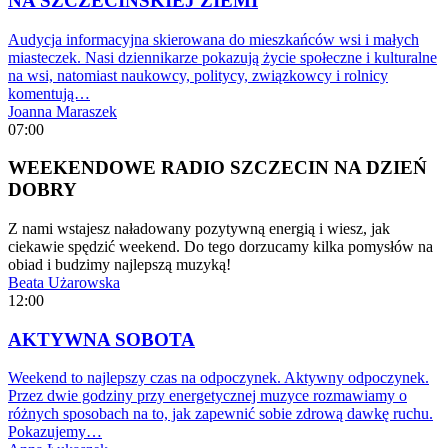
NA SZCZECIŃSKIEJ ZIEMI
Audycja informacyjna skierowana do mieszkańców wsi i małych
miasteczek. Nasi dziennikarze pokazują życie społeczne i kulturalne
na wsi, natomiast naukowcy, politycy, związkowcy i rolnicy
komentują…
Joanna Maraszek
07:00
WEEKENDOWE RADIO SZCZECIN NA DZIEŃ
DOBRY
Z nami wstajesz naładowany pozytywną energią i wiesz, jak
ciekawie spędzić weekend. Do tego dorzucamy kilka pomysłów na
obiad i budzimy najlepszą muzyką!
Beata Użarowska
12:00
AKTYWNA SOBOTA
Weekend to najlepszy czas na odpoczynek. Aktywny odpoczynek.
Przez dwie godziny przy energetycznej muzyce rozmawiamy o
różnych sposobach na to, jak zapewnić sobie zdrową dawkę ruchu.
Pokazujemy…