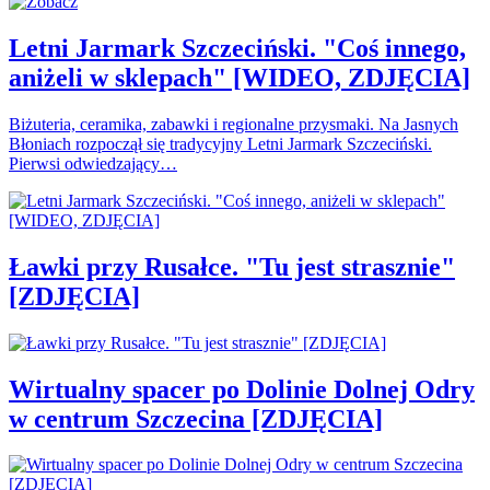
Letni Jarmark Szczeciński. "Coś innego,
aniżeli w sklepach" [WIDEO, ZDJĘCIA]
Biżuteria, ceramika, zabawki i regionalne przysmaki. Na Jasnych
Błoniach rozpoczął się tradycyjny Letni Jarmark Szczeciński.
Pierwsi odwiedzający…
Ławki przy Rusałce. "Tu jest strasznie"
[ZDJĘCIA]
Wirtualny spacer po Dolinie Dolnej Odry
w centrum Szczecina [ZDJĘCIA]