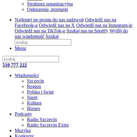
Struktura organizacyjna
Ogłoszenia, przetargi
Najlepiej po prostu do nas zadzwoń
Odwiedź nas na
Facebook-u
Odwiedź nas na X
Odwiedź nas na Instagram-ie
Odwiedź nas na TikTok-u
Szukaj nas na Spotify
Wyślij do
nas wiadomość
Szukaj
Menu
510 777 222
Wiadomości
Szczecin
Region
Polska i świat
Sport
Kultura
Biznes
Podcasty
Radio Szczecin
Radio Szczecin Extra
Muzyka
Konkursy