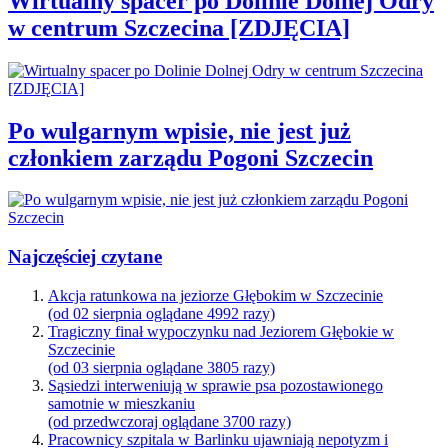
Wirtualny spacer po Dolinie Dolnej Odry
w centrum Szczecina [ZDJĘCIA]
Po wulgarnym wpisie, nie jest już
członkiem zarządu Pogoni Szczecin
Najczęściej czytane
Akcja ratunkowa na jeziorze Głębokim w Szczecinie
(od 02 sierpnia oglądane 4992 razy)
Tragiczny finał wypoczynku nad Jeziorem Głębokie w
Szczecinie
(od 03 sierpnia oglądane 3805 razy)
Sąsiedzi interweniują w sprawie psa pozostawionego
samotnie w mieszkaniu
(od przedwczoraj oglądane 3700 razy)
Pracownicy szpitala w Barlinku ujawniają nepotyzm i