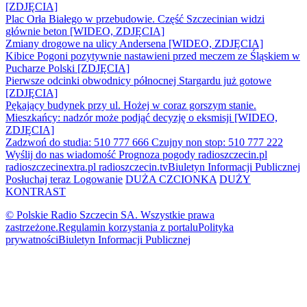
[ZDJĘCIA]
Plac Orła Białego w przebudowie. Część Szczecinian widzi
głównie beton [WIDEO, ZDJĘCIA]
Zmiany drogowe na ulicy Andersena [WIDEO, ZDJĘCIA]
Kibice Pogoni pozytywnie nastawieni przed meczem ze Śląskiem w
Pucharze Polski [ZDJĘCIA]
Pierwsze odcinki obwodnicy północnej Stargardu już gotowe
[ZDJĘCIA]
Pękający budynek przy ul. Hożej w coraz gorszym stanie.
Mieszkańcy: nadzór może podjąć decyzję o eksmisji [WIDEO,
ZDJĘCIA]
Zadzwoń do studia: 510 777 666
Czujny non stop: 510 777 222
Wyślij do nas wiadomość
Prognoza pogody
radioszczecin.pl
radioszczecinextra.pl
radioszczecin.tv
Biuletyn Informacji Publicznej
Posłuchaj teraz
Logowanie
DUŻA CZCIONKA
DUŻY
KONTRAST
© Polskie Radio Szczecin SA. Wszystkie prawa
zastrzeżone.
Regulamin korzystania z portalu
Polityka
prywatności
Biuletyn Informacji Publicznej