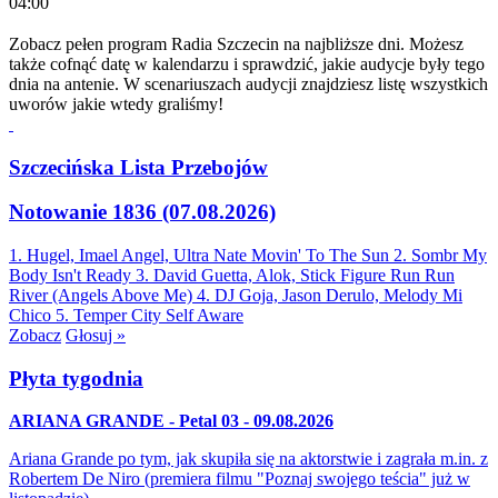
04:00
Zobacz pełen program Radia Szczecin na najbliższe dni. Możesz
także cofnąć datę w kalendarzu i sprawdzić, jakie audycje były tego
dnia na antenie. W scenariuszach audycji znajdziesz listę wszystkich
uworów jakie wtedy graliśmy!
Szczecińska Lista Przebojów
Notowanie 1836 (07.08.2026)
1. Hugel, Imael Angel, Ultra Nate
Movin' To The Sun
2. Sombr
My
Body Isn't Ready
3. David Guetta, Alok, Stick Figure
Run Run
River (Angels Above Me)
4. DJ Goja, Jason Derulo, Melody
Mi
Chico
5. Temper City
Self Aware
Zobacz
Głosuj »
Płyta tygodnia
ARIANA GRANDE - Petal 03 - 09.08.2026
Ariana Grande po tym, jak skupiła się na aktorstwie i zagrała m.in. z
Robertem De Niro (premiera filmu "Poznaj swojego teścia" już w