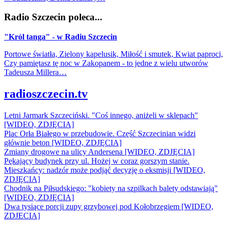
Radio Szczecin poleca...
"Król tanga" - w Radiu Szczecin
Portowe światła, Zielony kapelusik, Miłość i smutek, Kwiat paproci,
Czy pamiętasz tę noc w Zakopanem - to jedne z wielu utworów
Tadeusza Millera…
radioszczecin.tv
Letni Jarmark Szczeciński. "Coś innego, aniżeli w sklepach"
[WIDEO, ZDJĘCIA]
Plac Orła Białego w przebudowie. Część Szczecinian widzi
głównie beton [WIDEO, ZDJĘCIA]
Zmiany drogowe na ulicy Andersena [WIDEO, ZDJĘCIA]
Pękający budynek przy ul. Hożej w coraz gorszym stanie.
Mieszkańcy: nadzór może podjąć decyzję o eksmisji [WIDEO,
ZDJĘCIA]
Chodnik na Piłsudskiego: "kobiety na szpilkach balety odstawiają"
[WIDEO, ZDJĘCIA]
Dwa tysiące porcji zupy grzybowej pod Kołobrzegiem [WIDEO,
ZDJECIA]