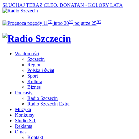
SŁUCHAJ TERAZ
CLEO, DONATAN - KOLORY LATA
°C
°C
°C
11
jutro
30
pojutrze
25
Wiadomości
Szczecin
Region
Polska i świat
Sport
Kultura
Biznes
Podcasty
Radio Szczecin
Radio Szczecin Extra
Muzyka
Konkursy
Studio S-1
Reklama
O nas
Kontakt