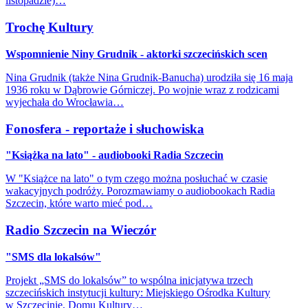
listopadzie)…
Trochę Kultury
Wspomnienie Niny Grudnik - aktorki szczecińskich scen
Nina Grudnik (także Nina Grudnik-Banucha) urodziła się 16 maja
1936 roku w Dąbrowie Górniczej. Po wojnie wraz z rodzicami
wyjechała do Wrocławia…
Fonosfera - reportaże i słuchowiska
"Książka na lato" - audiobooki Radia Szczecin
W "Książce na lato" o tym czego można posłuchać w czasie
wakacyjnych podróży. Porozmawiamy o audiobookach Radia
Szczecin, które warto mieć pod…
Radio Szczecin na Wieczór
"SMS dla lokalsów"
Projekt „SMS do lokalsów” to wspólna inicjatywa trzech
szczecińskich instytucji kultury: Miejskiego Ośrodka Kultury
w Szczecinie, Domu Kultury…