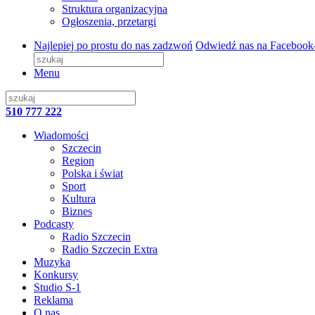
Struktura organizacyjna
Ogłoszenia, przetargi
Najlepiej po prostu do nas zadzwoń
Odwiedź nas na Facebook
Menu
510 777 222
Wiadomości
Szczecin
Region
Polska i świat
Sport
Kultura
Biznes
Podcasty
Radio Szczecin
Radio Szczecin Extra
Muzyka
Konkursy
Studio S-1
Reklama
O nas