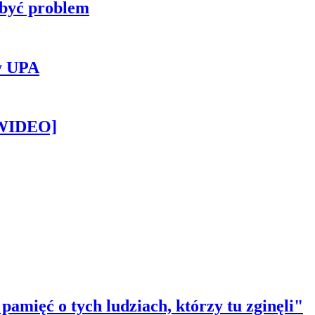
 być problem
y UPA
[WIDEO]
amięć o tych ludziach, którzy tu zginęli"