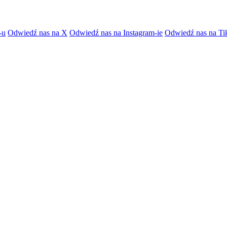
-u
Odwiedź nas na X
Odwiedź nas na Instagram-ie
Odwiedź nas na Ti