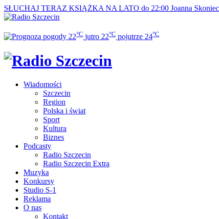
SŁUCHAJ TERAZ
KSIĄŻKA NA LATO do 22:00
Joanna Skonie
°C
°C
°C
22
jutro
22
pojutrze
24
Wiadomości
Szczecin
Region
Polska i świat
Sport
Kultura
Biznes
Podcasty
Radio Szczecin
Radio Szczecin Extra
Muzyka
Konkursy
Studio S-1
Reklama
O nas
Kontakt