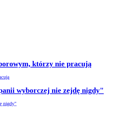
borowym, którzy nie pracują
anii wyborczej nie zejdę nigdy"