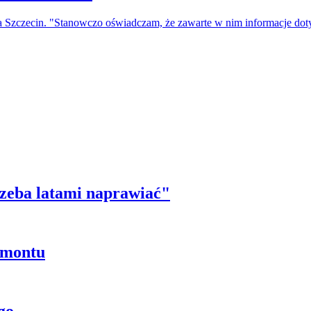
a Szczecin. "Stanowczo oświadczam, że zawarte w nim informacje do
trzeba latami naprawiać"
emontu
go