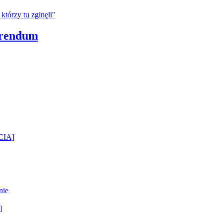
erendum
ĘCIA]
nie
]