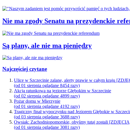
Nie ma zgody Senatu na prezydenckie ref
Są plany, ale nie ma pieniędzy
Najczęściej czytane
Ulice w Szczecinie zalane, alerty prawie w całym kraju [ZDJ
(od 01 sierpnia oglądane 8454 razy)
Akcja ratunkowa na jeziorze Głębokim w Szczecinie
(od 02 sierpnia oglądane 4899 razy)
Pożar domu w Mierzynie
(od 01 sierpnia oglądane 4192 razy)
Tragiczny finał wypoczynku nad Jeziorem Głębokie w Szczeci
(od 03 sierpnia oglądane 3688 razy)
Owsiak: Zachodniopomorskie, obyśmy tutaj zostali [ZDJĘCIA
(od 01 sierpnia oglądane 3081 razy)