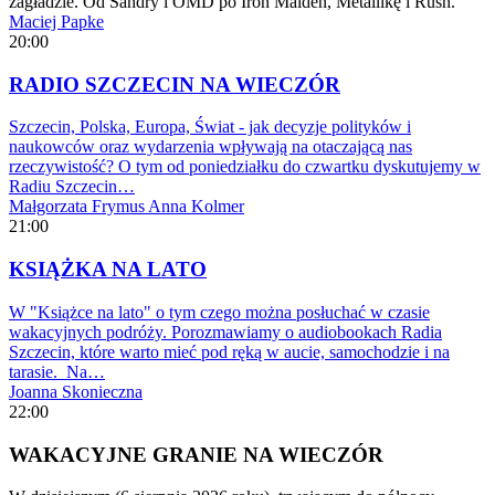
zagładzie. Od Sandry i OMD po Iron Maiden, Metallikę i Rush.
Maciej Papke
20:00
RADIO SZCZECIN NA WIECZÓR
Szczecin, Polska, Europa, Świat - jak decyzje polityków i
naukowców oraz wydarzenia wpływają na otaczającą nas
rzeczywistość? O tym od poniedziałku do czwartku dyskutujemy w
Radiu Szczecin…
Małgorzata Frymus
Anna Kolmer
21:00
KSIĄŻKA NA LATO
W "Książce na lato" o tym czego można posłuchać w czasie
wakacyjnych podróży. Porozmawiamy o audiobookach Radia
Szczecin, które warto mieć pod ręką w aucie, samochodzie i na
tarasie. Na…
Joanna Skonieczna
22:00
WAKACYJNE GRANIE NA WIECZÓR