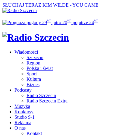
SŁUCHAJ TERAZ
KIM WILDE - YOU CAME
°C
°C
°C
29
jutro
20
pojutrze
24
Wiadomości
Szczecin
Region
Polska i świat
Sport
Kultura
Biznes
Podcasty
Radio Szczecin
Radio Szczecin Extra
Muzyka
Konkursy
Studio S-1
Reklama
O nas
Kontakt