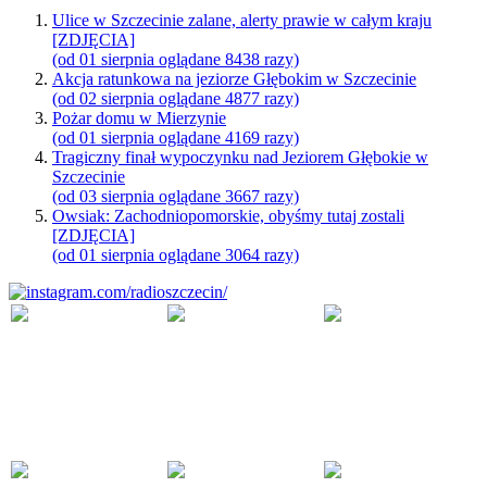
Ulice w Szczecinie zalane, alerty prawie w całym kraju
[ZDJĘCIA]
(od 01 sierpnia oglądane 8438 razy)
Akcja ratunkowa na jeziorze Głębokim w Szczecinie
(od 02 sierpnia oglądane 4877 razy)
Pożar domu w Mierzynie
(od 01 sierpnia oglądane 4169 razy)
Tragiczny finał wypoczynku nad Jeziorem Głębokie w
Szczecinie
(od 03 sierpnia oglądane 3667 razy)
Owsiak: Zachodniopomorskie, obyśmy tutaj zostali
[ZDJĘCIA]
(od 01 sierpnia oglądane 3064 razy)