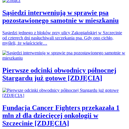
Sąsiedzi interweniują w sprawie psa
pozostawionego samotnie w mieszkaniu
Sąsiedzi jednego z bloków przy ulicy Zakopiańskiej w Szczecinie
od czterech dni nasłuchiwali szczekania psa. Gdy ono cichło,
myśleli, że właściciele…
Pierwsze odcinki obwodnicy północnej
Stargardu już gotowe [ZDJĘCIA]
Fundacja Cancer Fighters przekazała 1
mln zł dla dziecięcej onkologii w
Szczecinie [ZDJĘCIA]