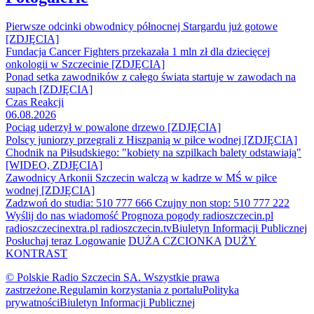
Pierwsze odcinki obwodnicy północnej Stargardu już gotowe
[ZDJĘCIA]
Fundacja Cancer Fighters przekazała 1 mln zł dla dziecięcej
onkologii w Szczecinie [ZDJĘCIA]
Ponad setka zawodników z całego świata startuje w zawodach na
supach [ZDJĘCIA]
Czas Reakcji
06.08.2026
Pociąg uderzył w powalone drzewo [ZDJĘCIA]
Polscy juniorzy przegrali z Hiszpanią w piłce wodnej [ZDJĘCIA]
Chodnik na Piłsudskiego: "kobiety na szpilkach balety odstawiają"
[WIDEO, ZDJĘCIA]
Zawodnicy Arkonii Szczecin walczą w kadrze w MŚ w piłce
wodnej [ZDJĘCIA]
Zadzwoń do studia: 510 777 666
Czujny non stop: 510 777 222
Wyślij do nas wiadomość
Prognoza pogody
radioszczecin.pl
radioszczecinextra.pl
radioszczecin.tv
Biuletyn Informacji Publicznej
Posłuchaj teraz
Logowanie
DUŻA CZCIONKA
DUŻY
KONTRAST
© Polskie Radio Szczecin SA. Wszystkie prawa
zastrzeżone.
Regulamin korzystania z portalu
Polityka
prywatności
Biuletyn Informacji Publicznej