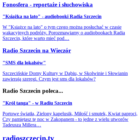
Fonosfera - reportaże i słuchowiska
"Książka na lato" - audiobooki Radia Szczecin
W "Książce na lato" o tym czego można posłuchać w czasie
wakacyjnych podróży. Porozmawiamy o audiobookach Radia
Szczecin, które warto mieć pod…
Radio Szczecin na Wieczór
"SMS dla lokalsów"
Szczecińskie Domy Kultury w Dąbiu, w Skolwinie i Słowianin
zawierają szeregi. Czym jest sms dla lokalsów?
Radio Szczecin poleca...
"Król tanga" - w Radiu Szczecin
Portowe światła, Zielony kapelusik, Miłość i smutek, Kwiat paproci,
Czy pamiętasz tę noc w Zakopanem - to jedne z wielu utworów
Tadeusza Millera…
radioszczecin.tv