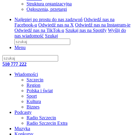
Struktura organizacyjna
Ogłoszenia, przetargi
Najlepiej po prostu do nas zadzwoń
Odwiedź nas na
Facebook-u
Odwiedź nas na X
Odwiedź nas na Instagram-ie
Odwiedź nas na TikTok-u
Szukaj nas na Spotify
Wyślij do
nas wiadomość
Szukaj
Menu
510 777 222
Wiadomości
Szczecin
Region
Polska i świat
Sport
Kultura
Biznes
Podcasty
Radio Szczecin
Radio Szczecin Extra
Muzyka
Konkursy