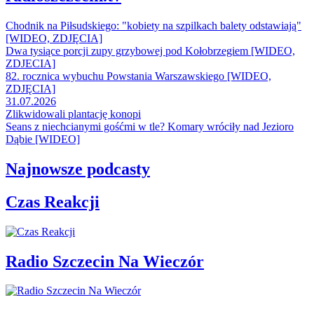
Chodnik na Piłsudskiego: "kobiety na szpilkach balety odstawiają"
[WIDEO, ZDJĘCIA]
Dwa tysiące porcji zupy grzybowej pod Kołobrzegiem [WIDEO,
ZDJECIA]
82. rocznica wybuchu Powstania Warszawskiego [WIDEO,
ZDJĘCIA]
31.07.2026
Zlikwidowali plantację konopi
Seans z niechcianymi gośćmi w tle? Komary wróciły nad Jezioro
Dąbie [WIDEO]
Najnowsze podcasty
Czas Reakcji
Radio Szczecin Na Wieczór