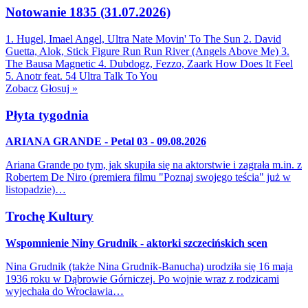
Notowanie 1835 (31.07.2026)
1. Hugel, Imael Angel, Ultra Nate
Movin' To The Sun
2. David
Guetta, Alok, Stick Figure
Run Run River (Angels Above Me)
3.
The Bausa
Magnetic
4. Dubdogz, Fezzo, Zaark
How Does It Feel
5. Anotr feat. 54 Ultra
Talk To You
Zobacz
Głosuj »
Płyta tygodnia
ARIANA GRANDE - Petal 03 - 09.08.2026
Ariana Grande po tym, jak skupiła się na aktorstwie i zagrała m.in. z
Robertem De Niro (premiera filmu "Poznaj swojego teścia" już w
listopadzie)…
Trochę Kultury
Wspomnienie Niny Grudnik - aktorki szczecińskich scen
Nina Grudnik (także Nina Grudnik-Banucha) urodziła się 16 maja
1936 roku w Dąbrowie Górniczej. Po wojnie wraz z rodzicami
wyjechała do Wrocławia…