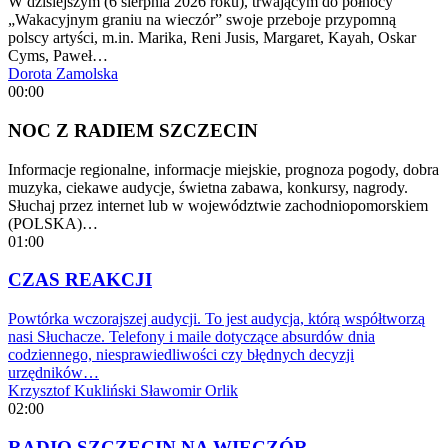
W dzisiejszym (6 sierpnia 2026 roku), trwającym do północy
„Wakacyjnym graniu na wieczór” swoje przeboje przypomną
polscy artyści, m.in. Marika, Reni Jusis, Margaret, Kayah, Oskar
Cyms, Paweł…
Dorota Zamolska
00:00
NOC Z RADIEM SZCZECIN
Informacje regionalne, informacje miejskie, prognoza pogody, dobra
muzyka, ciekawe audycje, świetna zabawa, konkursy, nagrody.
Słuchaj przez internet lub w województwie zachodniopomorskiem
(POLSKA)…
01:00
CZAS REAKCJI
Powtórka wczorajszej audycji. To jest audycja, którą współtworzą
nasi Słuchacze. Telefony i maile dotyczące absurdów dnia
codziennego, niesprawiedliwości czy błędnych decyzji
urzędników…
Krzysztof Kukliński
Sławomir Orlik
02:00
RADIO SZCZECIN NA WIECZÓR