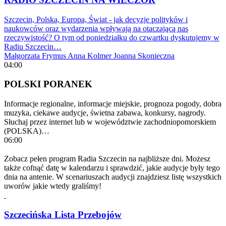
Szczecin, Polska, Europa, Świat - jak decyzje polityków i
naukowców oraz wydarzenia wpływają na otaczającą nas
rzeczywistość? O tym od poniedziałku do czwartku dyskutujemy w
Radiu Szczecin…
Małgorzata Frymus
Anna Kolmer
Joanna Skonieczna
04:00
POLSKI PORANEK
Informacje regionalne, informacje miejskie, prognoza pogody, dobra
muzyka, ciekawe audycje, świetna zabawa, konkursy, nagrody.
Słuchaj przez internet lub w województwie zachodniopomorskiem
(POLSKA)…
06:00
Zobacz pełen program Radia Szczecin na najbliższe dni. Możesz
także cofnąć datę w kalendarzu i sprawdzić, jakie audycje były tego
dnia na antenie. W scenariuszach audycji znajdziesz listę wszystkich
uworów jakie wtedy graliśmy!
Szczecińska Lista Przebojów