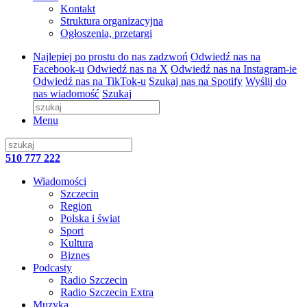
Kontakt
Struktura organizacyjna
Ogłoszenia, przetargi
Najlepiej po prostu do nas zadzwoń
Odwiedź nas na
Facebook-u
Odwiedź nas na X
Odwiedź nas na Instagram-ie
Odwiedź nas na TikTok-u
Szukaj nas na Spotify
Wyślij do
nas wiadomość
Szukaj
Menu
510 777 222
Wiadomości
Szczecin
Region
Polska i świat
Sport
Kultura
Biznes
Podcasty
Radio Szczecin
Radio Szczecin Extra
Muzyka