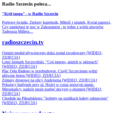
Radio Szczecin poleca...
"Król tanga" - w Radiu Szczecin
Portowe światła, Zielony kapelusik, Miłość i smutek, Kwiat paproci,
Czy pamiętasz tę noc w Zakopanem - to jedne z wielu utworów
Tadeusza Millera…
radioszczecin.tv
Ostatni moduł pływającego doku został zwodowany [WIDEO,
ZDJĘCIA]
Letni Jarmark Szczeciński. "Coś innego, aniżeli w sklepach"
[WIDEO, ZDJĘCIA]
Plac Orła Białego w przebudowie. Część Szczecinian widzi
głównie beton [WIDEO, ZDJĘCIA]
Zmiany drogowe na ulicy Andersena [WIDEO, ZDJĘCIA]
Pękający budynek przy ul. Hożej w coraz gorszym stanie.
Mieszkańcy: nadzór może podjąć decyzję o eksmisji [WIDEO,
ZDJĘCIA]
Chodnik na Piłsudskiego: "kobiety na szpilkach balety odstawiają"
[WIDEO, ZDJĘCIA]