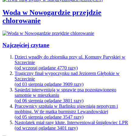
Woda w Nowogardzie przejdzie
chlorowanie
Najczęściej czytane
Dzieci wpadły do zbiornika przy ul. Komuny Paryskiej w
Szczecinie
(od wczoraj oglądane 4770 razy)
Tragiczny finał wypoczynku nad Jeziorem Głębokie w
Szczecinie
(od 03 sierpnia oglądane 3909 razy)
Sąsiedzi interweniują w sprawie psa pozostawionego
samotnie w mieszkaniu
(od 06 sierpnia oglądane 3801 razy)
Pracownicy szpitala w Barlinku ujawniają nepotyzm i
mobbing. W tle matka burmistrz Lewandowskiej
(od 05 sierpnia oglądane 3547 razy)
Nastolatek miał rany kłute. Interweniował śmigłowiec LPR
(od wczoraj oglądane 3401 razy)