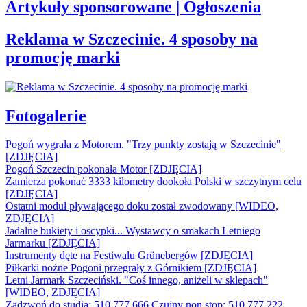
Artykuły sponsorowane | Ogłoszenia
Reklama w Szczecinie. 4 sposoby na
promocję marki
Fotogalerie
Pogoń wygrała z Motorem. "Trzy punkty zostają w Szczecinie"
[ZDJĘCIA]
Pogoń Szczecin pokonała Motor [ZDJĘCIA]
Zamierza pokonać 3333 kilometry dookoła Polski w szczytnym celu
[ZDJĘCIA]
Ostatni moduł pływającego doku został zwodowany [WIDEO,
ZDJĘCIA]
Jadalne bukiety i oscypki... Wystawcy o smakach Letniego
Jarmarku [ZDJĘCIA]
Instrumenty dęte na Festiwalu Grünebergów [ZDJĘCIA]
Piłkarki nożne Pogoni przegrały z Górnikiem [ZDJĘCIA]
Letni Jarmark Szczeciński. "Coś innego, aniżeli w sklepach"
[WIDEO, ZDJĘCIA]
Zadzwoń do studia: 510 777 666
Czujny non stop: 510 777 222