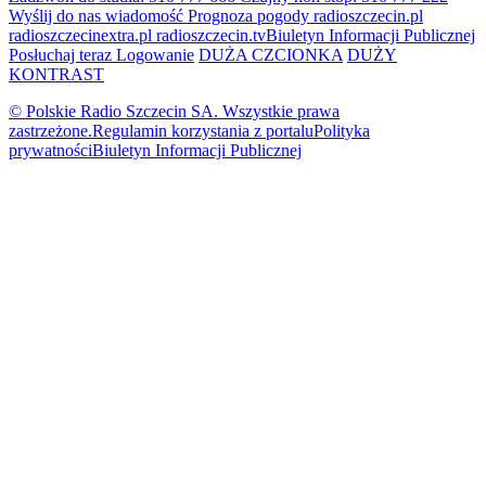
Wyślij do nas wiadomość
Prognoza pogody
radioszczecin.pl
radioszczecinextra.pl
radioszczecin.tv
Biuletyn Informacji Publicznej
Posłuchaj teraz
Logowanie
DUŻA CZCIONKA
DUŻY
KONTRAST
© Polskie Radio Szczecin SA. Wszystkie prawa
zastrzeżone.
Regulamin korzystania z portalu
Polityka
prywatności
Biuletyn Informacji Publicznej