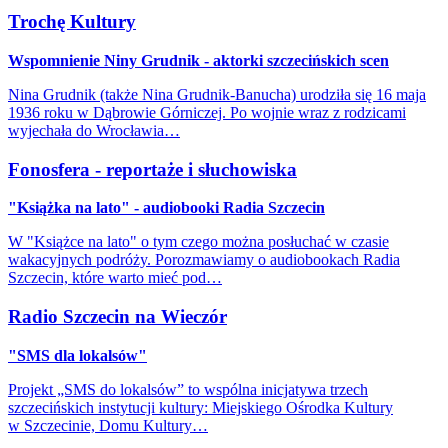
Trochę Kultury
Wspomnienie Niny Grudnik - aktorki szczecińskich scen
Nina Grudnik (także Nina Grudnik-Banucha) urodziła się 16 maja
1936 roku w Dąbrowie Górniczej. Po wojnie wraz z rodzicami
wyjechała do Wrocławia…
Fonosfera - reportaże i słuchowiska
"Książka na lato" - audiobooki Radia Szczecin
W "Książce na lato" o tym czego można posłuchać w czasie
wakacyjnych podróży. Porozmawiamy o audiobookach Radia
Szczecin, które warto mieć pod…
Radio Szczecin na Wieczór
"SMS dla lokalsów"
Projekt „SMS do lokalsów” to wspólna inicjatywa trzech
szczecińskich instytucji kultury: Miejskiego Ośrodka Kultury
w Szczecinie, Domu Kultury…