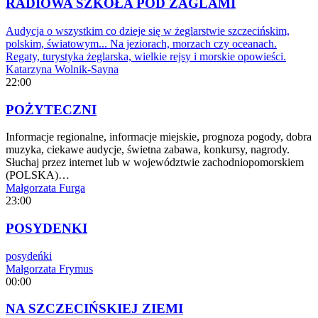
RADIOWA SZKOŁA POD ŻAGLAMI
Audycja o wszystkim co dzieje się w żeglarstwie szczecińskim,
polskim, światowym... Na jeziorach, morzach czy oceanach.
Regaty, turystyka żeglarska, wielkie rejsy i morskie opowieści.
Katarzyna Wolnik-Sayna
22:00
POŻYTECZNI
Informacje regionalne, informacje miejskie, prognoza pogody, dobra
muzyka, ciekawe audycje, świetna zabawa, konkursy, nagrody.
Słuchaj przez internet lub w województwie zachodniopomorskiem
(POLSKA)…
Małgorzata Furga
23:00
POSYDENKI
posydeńki
Małgorzata Frymus
00:00
NA SZCZECIŃSKIEJ ZIEMI