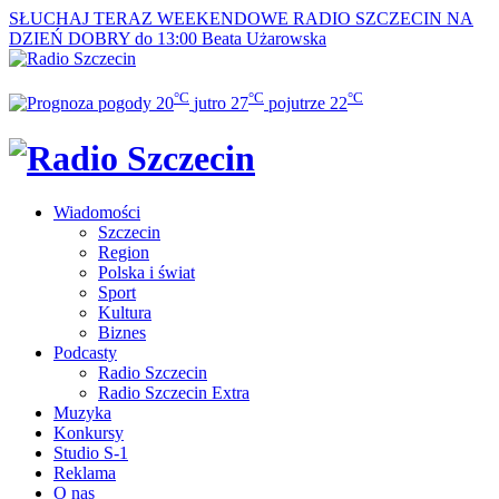
SŁUCHAJ TERAZ
WEEKENDOWE RADIO SZCZECIN NA
DZIEŃ DOBRY do 13:00
Beata Użarowska
°C
°C
°C
20
jutro
27
pojutrze
22
Wiadomości
Szczecin
Region
Polska i świat
Sport
Kultura
Biznes
Podcasty
Radio Szczecin
Radio Szczecin Extra
Muzyka
Konkursy
Studio S-1
Reklama
O nas