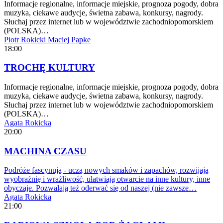
Informacje regionalne, informacje miejskie, prognoza pogody, dobra
muzyka, ciekawe audycje, świetna zabawa, konkursy, nagrody.
Słuchaj przez internet lub w województwie zachodniopomorskiem
(POLSKA)…
Piotr Rokicki
Maciej Papke
18:00
TROCHĘ KULTURY
Informacje regionalne, informacje miejskie, prognoza pogody, dobra
muzyka, ciekawe audycje, świetna zabawa, konkursy, nagrody.
Słuchaj przez internet lub w województwie zachodniopomorskiem
(POLSKA)…
Agata Rokicka
20:00
MACHINA CZASU
Podróże fascynują - uczą nowych smaków i zapachów, rozwijają
wyobraźnię i wrażliwość, ułatwiają otwarcie na inne kultury, inne
obyczaje. Pozwalają też oderwać się od naszej (nie zawsze…
Agata Rokicka
21:00