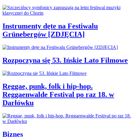
Instrumenty dęte na Festiwalu
Grünebergów [ZDJĘCIA]
Rozpoczyna się 53. Ińskie Lato Filmowe
Reggae, punk, folk i hip-hop.
Reggaenwalde Festival po raz 18. w
Darłówku
Biznes