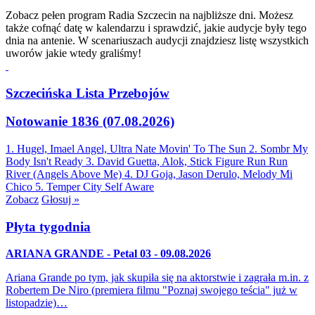
Zobacz pełen program Radia Szczecin na najbliższe dni. Możesz
także cofnąć datę w kalendarzu i sprawdzić, jakie audycje były tego
dnia na antenie. W scenariuszach audycji znajdziesz listę wszystkich
uworów jakie wtedy graliśmy!
Szczecińska Lista Przebojów
Notowanie 1836 (07.08.2026)
1. Hugel, Imael Angel, Ultra Nate
Movin' To The Sun
2. Sombr
My
Body Isn't Ready
3. David Guetta, Alok, Stick Figure
Run Run
River (Angels Above Me)
4. DJ Goja, Jason Derulo, Melody
Mi
Chico
5. Temper City
Self Aware
Zobacz
Głosuj »
Płyta tygodnia
ARIANA GRANDE - Petal 03 - 09.08.2026
Ariana Grande po tym, jak skupiła się na aktorstwie i zagrała m.in. z
Robertem De Niro (premiera filmu "Poznaj swojego teścia" już w
listopadzie)…