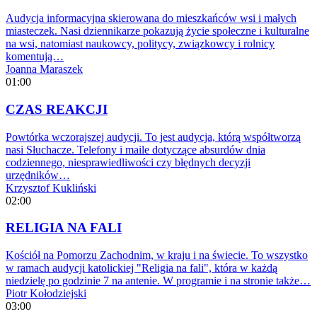
Audycja informacyjna skierowana do mieszkańców wsi i małych
miasteczek. Nasi dziennikarze pokazują życie społeczne i kulturalne
na wsi, natomiast naukowcy, politycy, związkowcy i rolnicy
komentują…
Joanna Maraszek
01:00
CZAS REAKCJI
Powtórka wczorajszej audycji. To jest audycja, którą współtworzą
nasi Słuchacze. Telefony i maile dotyczące absurdów dnia
codziennego, niesprawiedliwości czy błędnych decyzji
urzędników…
Krzysztof Kukliński
02:00
RELIGIA NA FALI
Kościół na Pomorzu Zachodnim, w kraju i na świecie. To wszystko
w ramach audycji katolickiej "Religia na fali", która w każdą
niedzielę po godzinie 7 na antenie. W programie i na stronie także…
Piotr Kołodziejski
03:00