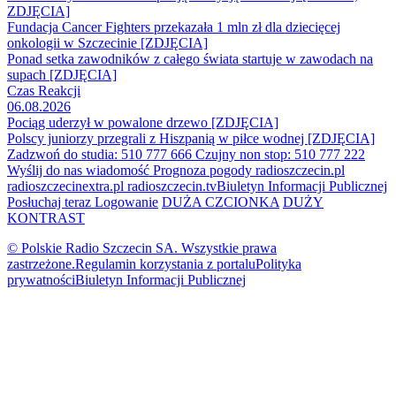
ZDJĘCIA]
Fundacja Cancer Fighters przekazała 1 mln zł dla dziecięcej
onkologii w Szczecinie [ZDJĘCIA]
Ponad setka zawodników z całego świata startuje w zawodach na
supach [ZDJĘCIA]
Czas Reakcji
06.08.2026
Pociąg uderzył w powalone drzewo [ZDJĘCIA]
Polscy juniorzy przegrali z Hiszpanią w piłce wodnej [ZDJĘCIA]
Zadzwoń do studia: 510 777 666
Czujny non stop: 510 777 222
Wyślij do nas wiadomość
Prognoza pogody
radioszczecin.pl
radioszczecinextra.pl
radioszczecin.tv
Biuletyn Informacji Publicznej
Posłuchaj teraz
Logowanie
DUŻA CZCIONKA
DUŻY
KONTRAST
© Polskie Radio Szczecin SA. Wszystkie prawa
zastrzeżone.
Regulamin korzystania z portalu
Polityka
prywatności
Biuletyn Informacji Publicznej