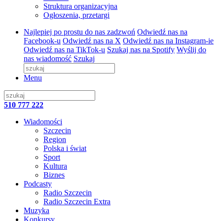
Struktura organizacyjna
Ogłoszenia, przetargi
Najlepiej po prostu do nas zadzwoń
Odwiedź nas na
Facebook-u
Odwiedź nas na X
Odwiedź nas na Instagram-ie
Odwiedź nas na TikTok-u
Szukaj nas na Spotify
Wyślij do
nas wiadomość
Szukaj
Menu
510 777 222
Wiadomości
Szczecin
Region
Polska i świat
Sport
Kultura
Biznes
Podcasty
Radio Szczecin
Radio Szczecin Extra
Muzyka
Konkursy