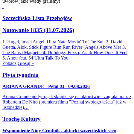
uworów jakie wtedy graliśmy!
Szczecińska Lista Przebojów
Notowanie 1835 (31.07.2026)
1. Hugel, Imael Angel, Ultra Nate
Movin' To The Sun
2. David
Guetta, Alok, Stick Figure
Run Run River (Angels Above Me)
3.
The Bausa
Magnetic
4. Dubdogz, Fezzo, Zaark
How Does It Feel
5. Anotr feat. 54 Ultra
Talk To You
Zobacz
Głosuj »
Płyta tygodnia
ARIANA GRANDE - Petal 03 - 09.08.2026
Ariana Grande po tym, jak skupiła się na aktorstwie i zagrała m.in. z
Robertem De Niro (premiera filmu "Poznaj swojego teścia" już w
listopadzie)…
Trochę Kultury
Wspomnienie Niny Grudnik - aktorki szczecińskich scen