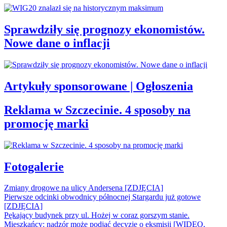
Sprawdziły się prognozy ekonomistów.
Nowe dane o inflacji
Artykuły sponsorowane | Ogłoszenia
Reklama w Szczecinie. 4 sposoby na
promocję marki
Fotogalerie
Zmiany drogowe na ulicy Andersena [ZDJĘCIA]
Pierwsze odcinki obwodnicy północnej Stargardu już gotowe
[ZDJĘCIA]
Pękający budynek przy ul. Hożej w coraz gorszym stanie.
Mieszkańcy: nadzór może podjąć decyzję o eksmisji [WIDEO,