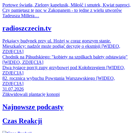
Portowe światła, Zielony kapelusik, Miłość i smutek, Kwiat paproci,
Czy pamiętasz tę noc w Zakopanem - to jedne z wielu utworów
Tadeusza Millera…
radioszczecin.tv
Pękający budynek przy ul. Hożej w coraz gorszym stanie.
Mieszkańcy: nadzór może podjąć decyzję o eksmisji [WIDEO,
ZDJĘCIA]
Chodnik na Piłsudskiego: "kobiety na szpilkach balety odstawiają"
[WIDEO, ZDJĘCIA]
Dwa tysiące porcji zupy grzybowej pod Kołobrzegiem [WIDEO,
ZDJECIA]
82. rocznica wybuchu Powstania Warszawskiego [WIDEO,
ZDJĘCIA]
31.07.2026
Zlikwidowali plantację konopi
Najnowsze podcasty
Czas Reakcji