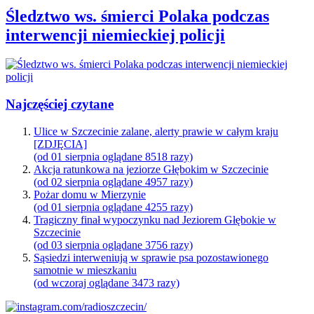
Śledztwo ws. śmierci Polaka podczas
interwencji niemieckiej policji
Najczęściej czytane
Ulice w Szczecinie zalane, alerty prawie w całym kraju
[ZDJĘCIA]
(od 01 sierpnia oglądane 8518 razy)
Akcja ratunkowa na jeziorze Głębokim w Szczecinie
(od 02 sierpnia oglądane 4957 razy)
Pożar domu w Mierzynie
(od 01 sierpnia oglądane 4255 razy)
Tragiczny finał wypoczynku nad Jeziorem Głębokie w
Szczecinie
(od 03 sierpnia oglądane 3756 razy)
Sąsiedzi interweniują w sprawie psa pozostawionego
samotnie w mieszkaniu
(od wczoraj oglądane 3473 razy)