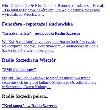
Nina Grudnik (także Nina Grudnik-Banucha) urodziła się 16 maja
1936 roku w Dąbrowie Górniczej. Po wojnie wraz z rodzicami
wyjechała do Wrocławia…
Fonosfera - reportaże i słuchowiska
"Książka na lato" - audiobooki Radia Szczecin
W "Książce na lato" o tym czego można posłuchać w czasie
wakacyjnych podróży. Porozmawiamy o audiobookach Radia
Szczecin, które warto mieć pod…
Radio Szczecin na Wieczór
"SMS dla lokalsów"
Projekt „SMS do lokalsów” to wspólna inicjatywa trzech
szczecińskich instytucji kultury: Miejskiego Ośrodka Kultury
w Szczecinie, Domu Kultury…
Radio Szczecin poleca...
"Król tanga" - w Radiu Szczecin