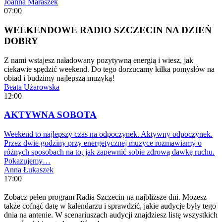
Joanna Maraszek
07:00
WEEKENDOWE RADIO SZCZECIN NA DZIEŃ
DOBRY
Z nami wstajesz naładowany pozytywną energią i wiesz, jak
ciekawie spędzić weekend. Do tego dorzucamy kilka pomysłów na
obiad i budzimy najlepszą muzyką!
Beata Użarowska
12:00
AKTYWNA SOBOTA
Weekend to najlepszy czas na odpoczynek. Aktywny odpoczynek.
Przez dwie godziny przy energetycznej muzyce rozmawiamy o
różnych sposobach na to, jak zapewnić sobie zdrową dawkę ruchu.
Pokazujemy…
Anna Łukaszek
17:00
Zobacz pełen program Radia Szczecin na najbliższe dni. Możesz
także cofnąć datę w kalendarzu i sprawdzić, jakie audycje były tego
dnia na antenie. W scenariuszach audycji znajdziesz listę wszystkich