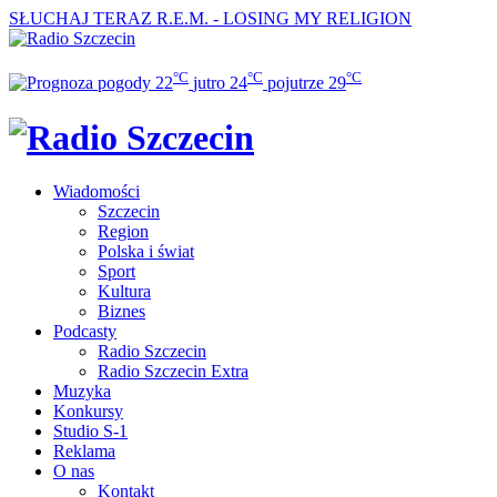
SŁUCHAJ TERAZ
R.E.M. - LOSING MY RELIGION
°C
°C
°C
22
jutro
24
pojutrze
29
Wiadomości
Szczecin
Region
Polska i świat
Sport
Kultura
Biznes
Podcasty
Radio Szczecin
Radio Szczecin Extra
Muzyka
Konkursy
Studio S-1
Reklama
O nas
Kontakt