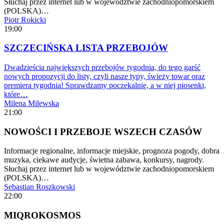
Słuchaj przez internet lub w województwie zachodniopomorskiem
(POLSKA)…
Piotr Rokicki
19:00
SZCZECIŃSKA LISTA PRZEBOJÓW
Dwadzieścia największych przebojów tygodnia, do tego garść
nowych propozycji do listy, czyli nasze typy, świeży towar oraz
premiera tygodnia! Sprawdzamy poczekalnię, a w niej piosenki,
które…
Milena Milewska
21:00
NOWOŚCI I PRZEBOJE WSZECH CZASÓW
Informacje regionalne, informacje miejskie, prognoza pogody, dobra
muzyka, ciekawe audycje, świetna zabawa, konkursy, nagrody.
Słuchaj przez internet lub w województwie zachodniopomorskiem
(POLSKA)…
Sebastian Roszkowski
22:00
MIQROKOSMOS