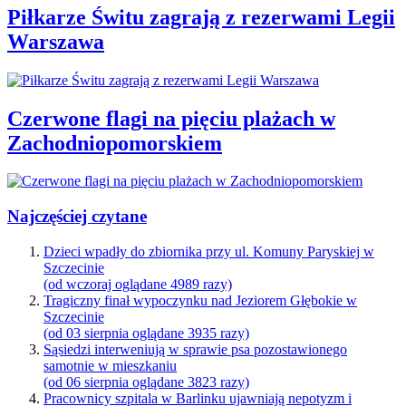
Piłkarze Świtu zagrają z rezerwami Legii
Warszawa
Czerwone flagi na pięciu plażach w
Zachodniopomorskiem
Najczęściej czytane
Dzieci wpadły do zbiornika przy ul. Komuny Paryskiej w
Szczecinie
(od wczoraj oglądane 4989 razy)
Tragiczny finał wypoczynku nad Jeziorem Głębokie w
Szczecinie
(od 03 sierpnia oglądane 3935 razy)
Sąsiedzi interweniują w sprawie psa pozostawionego
samotnie w mieszkaniu
(od 06 sierpnia oglądane 3823 razy)
Pracownicy szpitala w Barlinku ujawniają nepotyzm i