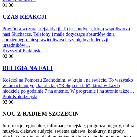
01:00
CZAS REAKCJI
Powtórka wczorajszej audycji. To jest audycja, którą współtworzą
nasi Słuchacze. Telefony i maile dotyczące absurdów dnia
codziennego, niesprawiedliwości czy błędnych decyzji
urzędników…
Krzysztof Kukliński
02:00
RELIGIA NA FALI
Kościół na Pomorzu Zachodnim, w kraju i na świecie. To wszystko
w ramach audycji katolickiej "Religia na fali", która w każdą
niedzielę po godzinie 7 na antenie. W programie i na stronie także…
Piotr Kołodziejski
03:00
NOC Z RADIEM SZCZECIN
Informacje regionalne, informacje miejskie, prognoza pogody, dobra
muzyka, ciekawe audycje, świetna zabawa, konkursy, nagrody.
Słuchaj przez internet lub w województwie zachodniopomorskiem