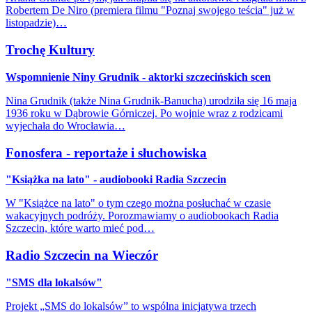
Robertem De Niro (premiera filmu "Poznaj swojego teścia" już w
listopadzie)…
Trochę Kultury
Wspomnienie Niny Grudnik - aktorki szczecińskich scen
Nina Grudnik (także Nina Grudnik-Banucha) urodziła się 16 maja
1936 roku w Dąbrowie Górniczej. Po wojnie wraz z rodzicami
wyjechała do Wrocławia…
Fonosfera - reportaże i słuchowiska
"Książka na lato" - audiobooki Radia Szczecin
W "Książce na lato" o tym czego można posłuchać w czasie
wakacyjnych podróży. Porozmawiamy o audiobookach Radia
Szczecin, które warto mieć pod…
Radio Szczecin na Wieczór
"SMS dla lokalsów"
Projekt „SMS do lokalsów” to wspólna inicjatywa trzech