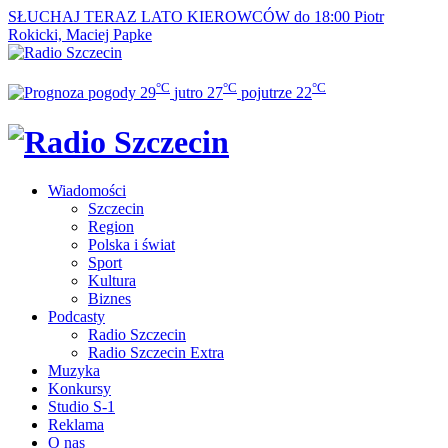
SŁUCHAJ TERAZ
LATO KIEROWCÓW do 18:00
Piotr
Rokicki, Maciej Papke
°C
°C
°C
29
jutro
27
pojutrze
22
Wiadomości
Szczecin
Region
Polska i świat
Sport
Kultura
Biznes
Podcasty
Radio Szczecin
Radio Szczecin Extra
Muzyka
Konkursy
Studio S-1
Reklama
O nas