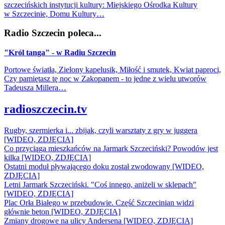
szczecińskich instytucji kultury: Miejskiego Ośrodka Kultury
w Szczecinie, Domu Kultury…
Radio Szczecin poleca...
"Król tanga" - w Radiu Szczecin
Portowe światła, Zielony kapelusik, Miłość i smutek, Kwiat paproci,
Czy pamiętasz tę noc w Zakopanem - to jedne z wielu utworów
Tadeusza Millera…
radioszczecin.tv
Rugby, szermierka i... zbijak, czyli warsztaty z gry w juggera
[WIDEO, ZDJĘCIA]
Co przyciąga mieszkańców na Jarmark Szczeciński? Powodów jest
kilka [WIDEO, ZDJĘCIA]
Ostatni moduł pływającego doku został zwodowany [WIDEO,
ZDJĘCIA]
Letni Jarmark Szczeciński. "Coś innego, aniżeli w sklepach"
[WIDEO, ZDJĘCIA]
Plac Orła Białego w przebudowie. Część Szczecinian widzi
głównie beton [WIDEO, ZDJĘCIA]
Zmiany drogowe na ulicy Andersena [WIDEO, ZDJĘCIA]