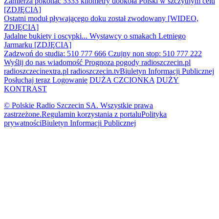
Zamierza pokonać 3333 kilometry dookoła Polski w szczytnym celu
[ZDJĘCIA]
Ostatni moduł pływającego doku został zwodowany [WIDEO,
ZDJĘCIA]
Jadalne bukiety i oscypki... Wystawcy o smakach Letniego
Jarmarku [ZDJĘCIA]
Zadzwoń do studia: 510 777 666
Czujny non stop: 510 777 222
Wyślij do nas wiadomość
Prognoza pogody
radioszczecin.pl
radioszczecinextra.pl
radioszczecin.tv
Biuletyn Informacji Publicznej
Posłuchaj teraz
Logowanie
DUŻA CZCIONKA
DUŻY
KONTRAST
© Polskie Radio Szczecin SA. Wszystkie prawa
zastrzeżone.
Regulamin korzystania z portalu
Polityka
prywatności
Biuletyn Informacji Publicznej