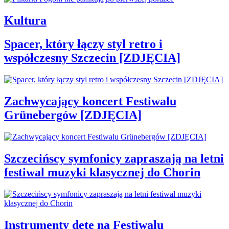
Kultura
Spacer, który łączy styl retro i
współczesny Szczecin [ZDJĘCIA]
Zachwycający koncert Festiwalu
Grünebergów [ZDJĘCIA]
Szczecińscy symfonicy zapraszają na letni
festiwal muzyki klasycznej do Chorin
Instrumenty dęte na Festiwalu