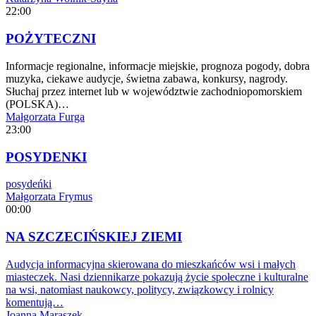
22:00
POŻYTECZNI
Informacje regionalne, informacje miejskie, prognoza pogody, dobra
muzyka, ciekawe audycje, świetna zabawa, konkursy, nagrody.
Słuchaj przez internet lub w województwie zachodniopomorskiem
(POLSKA)…
Małgorzata Furga
23:00
POSYDENKI
posydeńki
Małgorzata Frymus
00:00
NA SZCZECIŃSKIEJ ZIEMI
Audycja informacyjna skierowana do mieszkańców wsi i małych
miasteczek. Nasi dziennikarze pokazują życie społeczne i kulturalne
na wsi, natomiast naukowcy, politycy, związkowcy i rolnicy
komentują…
Joanna Maraszek