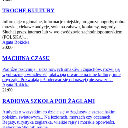
TROCHĘ KULTURY
Informacje regionalne, informacje miejskie, prognoza pogody, dobra
muzyka, ciekawe audycje, świetna zabawa, konkursy, nagrody.
Słuchaj przez internet lub w województwie zachodniopomorskiem
(POLSKA)…
Agata Rokicka
20:00
MACHINA CZASU
Podróże fascynują - uczą nowych smaków i zapachów, rozwijają
wyobraźnię i wrażliwość, ułatwiają otwarcie na inne kultury, inne
obyczaje. Pozwalają też oderwać się od naszej (nie zawsze…
Agata Rokicka
21:00
RADIOWA SZKOŁA POD ŻAGLAMI
Audycja o wszystkim co dzieje się w żeglarstwie szczecińskim,
polskim, światowym... Na jeziorach, morzach czy oceanach.
Regaty, turystyka żeglarska, wielkie rejsy i morskie opowieści.
Katarzyna Wolnik-Sayna