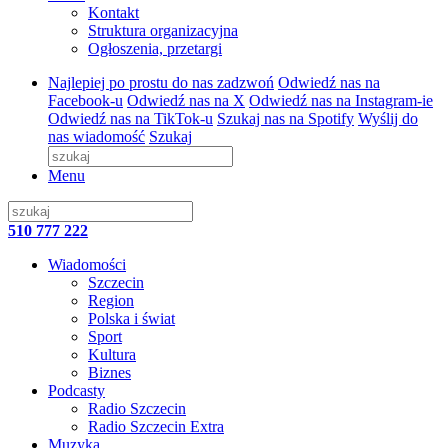
Kontakt
Struktura organizacyjna
Ogłoszenia, przetargi
Najlepiej po prostu do nas zadzwoń
Odwiedź nas na
Facebook-u
Odwiedź nas na X
Odwiedź nas na Instagram-ie
Odwiedź nas na TikTok-u
Szukaj nas na Spotify
Wyślij do
nas wiadomość
Szukaj
Menu
510 777 222
Wiadomości
Szczecin
Region
Polska i świat
Sport
Kultura
Biznes
Podcasty
Radio Szczecin
Radio Szczecin Extra
Muzyka