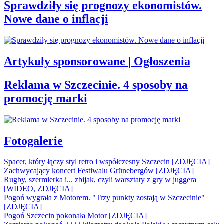
Sprawdziły się prognozy ekonomistów.
Nowe dane o inflacji
Artykuły sponsorowane | Ogłoszenia
Reklama w Szczecinie. 4 sposoby na
promocję marki
Fotogalerie
Spacer, który łączy styl retro i współczesny Szczecin [ZDJĘCIA]
Zachwycający koncert Festiwalu Grünebergów [ZDJĘCIA]
Rugby, szermierka i... zbijak, czyli warsztaty z gry w juggera
[WIDEO, ZDJĘCIA]
Pogoń wygrała z Motorem. "Trzy punkty zostają w Szczecinie"
[ZDJĘCIA]
Pogoń Szczecin pokonała Motor [ZDJĘCIA]