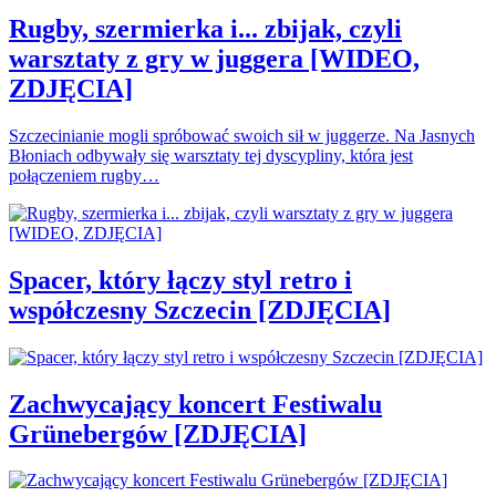
Rugby, szermierka i... zbijak, czyli
warsztaty z gry w juggera [WIDEO,
ZDJĘCIA]
Szczecinianie mogli spróbować swoich sił w juggerze. Na Jasnych
Błoniach odbywały się warsztaty tej dyscypliny, która jest
połączeniem rugby…
Spacer, który łączy styl retro i
współczesny Szczecin [ZDJĘCIA]
Zachwycający koncert Festiwalu
Grünebergów [ZDJĘCIA]