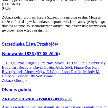
(POLSKA)…
04:00
Zobacz pełen program Radia Szczecin na najbliższe dni. Możesz
także cofnąć datę w kalendarzu i sprawdzić, jakie audycje były tego
dnia na antenie. W scenariuszach audycji znajdziesz listę wszystkich
uworów jakie wtedy graliśmy!
Szczecińska Lista Przebojów
Notowanie 1836 (07.08.2026)
1. Hugel, Imael Angel, Ultra Nate
Movin' To The Sun
2. Sombr
My
Body Isn't Ready
3. David Guetta, Alok, Stick Figure
Run Run
River (Angels Above Me)
4. DJ Goja, Jason Derulo, Melody
Mi
Chico
5. Temper City
Self Aware
Zobacz
Głosuj »
Płyta tygodnia
ARIANA GRANDE - Petal 03 - 09.08.2026
Ariana Grande po tym, jak skupiła się na aktorstwie i zagrała m.in. z