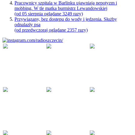
Pracownicy szpitala w Barlinku ujawniają nepotyzm i
mobbing. W tle matka burmistrz Lewandowskiej
(od 05 sierpnia oglądane 3249 razy)
Przywiązany, bez dostępu do wody i jedzenia. Służby
odnalazły psa
(od przedwczoraj oglądane 2357 razy)