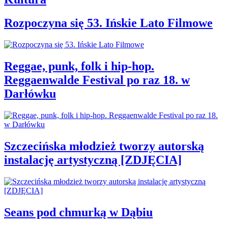
Rozpoczyna się 53. Ińskie Lato Filmowe
Reggae, punk, folk i hip-hop.
Reggaenwalde Festival po raz 18. w
Darłówku
Szczecińska młodzież tworzy autorską
instalację artystyczną [ZDJĘCIA]
Seans pod chmurką w Dąbiu