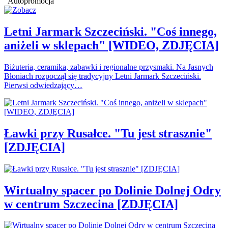
Autopromocja
Letni Jarmark Szczeciński. "Coś innego,
aniżeli w sklepach" [WIDEO, ZDJĘCIA]
Biżuteria, ceramika, zabawki i regionalne przysmaki. Na Jasnych
Błoniach rozpoczął się tradycyjny Letni Jarmark Szczeciński.
Pierwsi odwiedzający…
Ławki przy Rusałce. "Tu jest strasznie"
[ZDJĘCIA]
Wirtualny spacer po Dolinie Dolnej Odry
w centrum Szczecina [ZDJĘCIA]