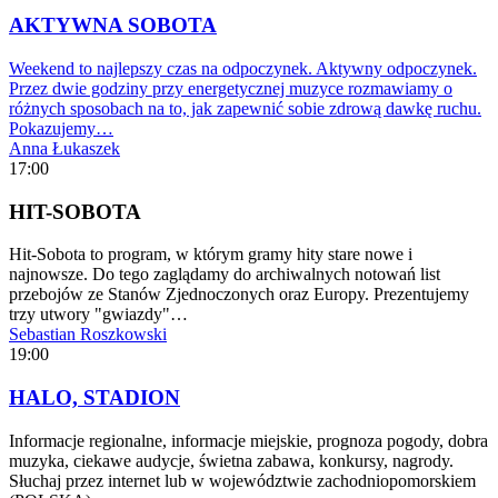
AKTYWNA SOBOTA
Weekend to najlepszy czas na odpoczynek. Aktywny odpoczynek.
Przez dwie godziny przy energetycznej muzyce rozmawiamy o
różnych sposobach na to, jak zapewnić sobie zdrową dawkę ruchu.
Pokazujemy…
Anna Łukaszek
17:00
HIT-SOBOTA
Hit-Sobota to program, w którym gramy hity stare nowe i
najnowsze. Do tego zaglądamy do archiwalnych notowań list
przebojów ze Stanów Zjednoczonych oraz Europy. Prezentujemy
trzy utwory "gwiazdy"…
Sebastian Roszkowski
19:00
HALO, STADION
Informacje regionalne, informacje miejskie, prognoza pogody, dobra
muzyka, ciekawe audycje, świetna zabawa, konkursy, nagrody.
Słuchaj przez internet lub w województwie zachodniopomorskiem