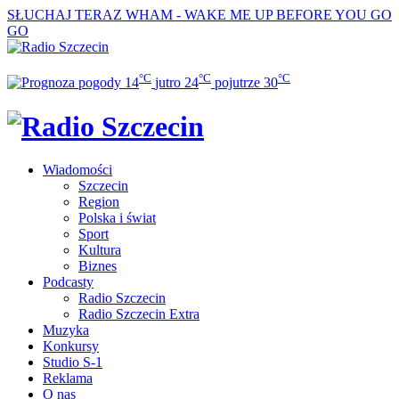
SŁUCHAJ TERAZ
WHAM - WAKE ME UP BEFORE YOU GO
GO
°C
°C
°C
14
jutro
24
pojutrze
30
Wiadomości
Szczecin
Region
Polska i świat
Sport
Kultura
Biznes
Podcasty
Radio Szczecin
Radio Szczecin Extra
Muzyka
Konkursy
Studio S-1
Reklama
O nas