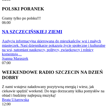
POLSKI PORANEK
Gramy tylko po polsku!!!
06:00
NA SZCZECIŃSKIEJ ZIEMI
Audycja informacyjna skierowana do mieszkańców wsi i małych
miasteczek. Nasi dziennikarze pokazują życie społeczne i kulturalne
na wsi, natomiast naukowcy, politycy, związkowcy i rolnicy
komentują…
Joanna Maraszek
07:00
WEEKENDOWE RADIO SZCZECIN NA DZIEŃ
DOBRY
Z nami wstajesz naładowany pozytywną energią i wiesz, jak
ciekawie spędzić weekend. Do tego dorzucamy kilka pomysłów na
obiad i budzimy najlepszą muzyką!
Beata Użarowska
12:00