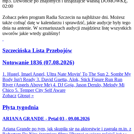
mp3. Dzwońcie po znajomych i urządzajcie własną DOMÓWKĘ.
02:00
Zobacz pełen program Radia Szczecin na najbliższe dni. Możesz
także cofnąć datę w kalendarzu i sprawdzić, jakie audycje były tego
dnia na antenie. W scenariuszach audycji znajdziesz listę wszystkich
uworów jakie wtedy graliśmy!
Szczecińska Lista Przebojów
Notowanie 1836 (07.08.2026)
1. Hugel, Imael Angel, Ultra Nate
Movin' To The Sun
2. Sombr
My
Body Isn't Ready
3. David Guetta, Alok, Stick Figure
Run Run
River (Angels Above Me)
4. DJ Goja, Jason Derulo, Melody
Mi
Chico
5. Temper City
Self Aware
Zobacz
Głosuj »
Płyta tygodnia
ARIANA GRANDE - Petal 03 - 09.08.2026
Ariana Grande po tym, jak skupiła się na aktorstwie i zagrała m.in. z