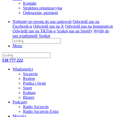
Kontakt
Struktura organizacyjna
Ogłoszenia, przetargi
Najlepiej po prostu do nas zadzwoń
Odwiedź nas na
Facebook-u
Odwiedź nas na X
Odwiedź nas na Instagram-ie
Odwiedź nas na TikTok-u
Szukaj nas na Spotify
Wyślij do
nas wiadomość
Szukaj
Menu
510 777 222
Wiadomości
Szczecin
Region
Polska i świat
Sport
Kultura
Biznes
Podcasty
Radio Szczecin
Radio Szczecin Extra
Muzyka