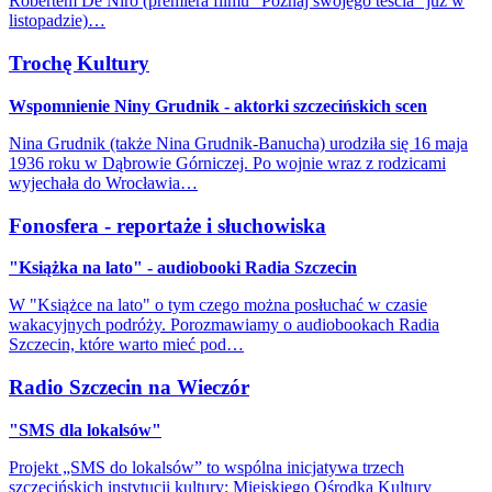
Robertem De Niro (premiera filmu "Poznaj swojego teścia" już w
listopadzie)…
Trochę Kultury
Wspomnienie Niny Grudnik - aktorki szczecińskich scen
Nina Grudnik (także Nina Grudnik-Banucha) urodziła się 16 maja
1936 roku w Dąbrowie Górniczej. Po wojnie wraz z rodzicami
wyjechała do Wrocławia…
Fonosfera - reportaże i słuchowiska
"Książka na lato" - audiobooki Radia Szczecin
W "Książce na lato" o tym czego można posłuchać w czasie
wakacyjnych podróży. Porozmawiamy o audiobookach Radia
Szczecin, które warto mieć pod…
Radio Szczecin na Wieczór
"SMS dla lokalsów"
Projekt „SMS do lokalsów” to wspólna inicjatywa trzech
szczecińskich instytucji kultury: Miejskiego Ośrodka Kultury