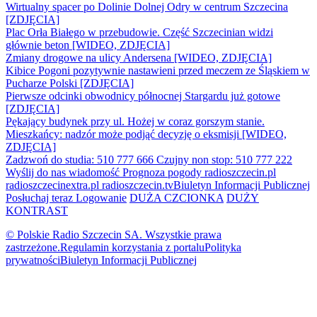
Wirtualny spacer po Dolinie Dolnej Odry w centrum Szczecina
[ZDJĘCIA]
Plac Orła Białego w przebudowie. Część Szczecinian widzi
głównie beton [WIDEO, ZDJĘCIA]
Zmiany drogowe na ulicy Andersena [WIDEO, ZDJĘCIA]
Kibice Pogoni pozytywnie nastawieni przed meczem ze Śląskiem w
Pucharze Polski [ZDJĘCIA]
Pierwsze odcinki obwodnicy północnej Stargardu już gotowe
[ZDJĘCIA]
Pękający budynek przy ul. Hożej w coraz gorszym stanie.
Mieszkańcy: nadzór może podjąć decyzję o eksmisji [WIDEO,
ZDJĘCIA]
Zadzwoń do studia: 510 777 666
Czujny non stop: 510 777 222
Wyślij do nas wiadomość
Prognoza pogody
radioszczecin.pl
radioszczecinextra.pl
radioszczecin.tv
Biuletyn Informacji Publicznej
Posłuchaj teraz
Logowanie
DUŻA CZCIONKA
DUŻY
KONTRAST
© Polskie Radio Szczecin SA. Wszystkie prawa
zastrzeżone.
Regulamin korzystania z portalu
Polityka
prywatności
Biuletyn Informacji Publicznej