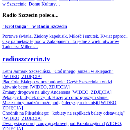
w Szczecinie, Domu Kultury…
Radio Szczecin poleca...
"Król tanga" - w Radiu Szczecin
Portowe światła, Zielony kapelusik, Miłość i smutek, Kwiat paproci,
Czy pamiętasz tę noc w Zakopanem - to jedne z wielu utworów
Tadeusza Millera…
radioszczecin.tv
Letni Jarmark Szczeciński. "Coś innego, aniżeli w sklepach"
[WIDEO, ZDJĘCIA]
Plac Orła Białego w przebudowie. Część Szczecinian widzi
głównie beton [WIDEO, ZDJĘCIA]
Zmiany drogowe na ulicy Andersena [WIDEO, ZDJĘCIA]
Pękający budynek przy ul. Hożej w coraz gorszym stanie.
Mieszkańcy: nadzór może podjąć decyzję o eksmisji [WIDEO,
ZDJĘCIA]
Chodnik na Piłsudskiego: "kobiety na szpilkach balety odstawiają"
[WIDEO, ZDJĘCIA]
Dwa tysiące porcji zupy grzybowej pod Kołobrzegiem [WIDEO,
ZDJECIA]