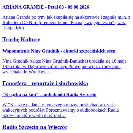
ARIANA GRANDE - Petal 03 - 09.08.2026
Ariana Grande po tym, jak skupiła się na aktorstwie i zagrała m.in. z
Robertem De Niro (premiera filmu "Poznaj swojego teścia" już w
listopadzie)…
Trochę Kultury
Wspomnienie Niny Grudnik - aktorki szczecińskich scen
Nina Grudnik (także Nina Grudnik-Banucha) urodziła się 16 maja
1936 roku w Dąbrowie Górniczej. Po wojnie wraz z rodzicami
wyjechała do Wrocławia…
Fonosfera - reportaże i słuchowiska
"Książka na lato" - audiobooki Radia Szczecin
W "Książce na lato" o tym czego można posłuchać w czasie
wakacyjnych podróży. Porozmawiamy o audiobookach Radia
Szczecin, które warto mieć pod…
Radio Szczecin na Wieczór