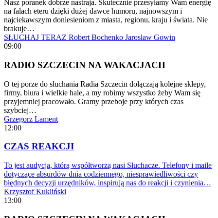
Nasz poranek dobrze nastraja. Skutecznie przesyłamy Wam energię
na falach eteru dzięki dużej dawce humoru, najnowszym i
najciekawszym doniesieniom z miasta, regionu, kraju i świata. Nie
brakuje…
SŁUCHAJ TERAZ
Robert Bochenko
Jarosław Gowin
09:00
RADIO SZCZECIN NA WAKACJACH
O tej porze do słuchania Radia Szczecin dołączają kolejne sklepy,
firmy, biura i wielkie hale, a my robimy wszystko żeby Wam się
przyjemniej pracowało. Gramy przeboje przy których czas
szybciej…
Grzegorz Lament
12:00
CZAS REAKCJI
To jest audycja, którą współtworzą nasi Słuchacze. Telefony i maile
dotyczące absurdów dnia codziennego, niesprawiedliwości czy
błędnych decyzji urzędników, inspirują nas do reakcji i czynienia…
Krzysztof Kukliński
13:00