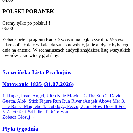
04:00
POLSKI PORANEK
Gramy tylko po polsku!!!
06:00
Zobacz pełen program Radia Szczecin na najbliższe dni. Możesz
także cofnąć datę w kalendarzu i sprawdzić, jakie audycje były tego
dnia na antenie. W scenariuszach audycji znajdziesz listę wszystkich
uworów jakie wtedy graliśmy!
Szczecińska Lista Przebojów
Notowanie 1835 (31.07.2026)
1. Hugel, Imael Angel, Ultra Nate
Movin' To The Sun
2. David
Guetta, Alok, Stick Figure
Run Run River (Angels Above Me)
3.
The Bausa
Magnetic
4. Dubdogz, Fezzo, Zaark
How Does It Feel
5. Anotr feat. 54 Ultra
Talk To You
Zobacz
Głosuj »
Płyta tygodnia