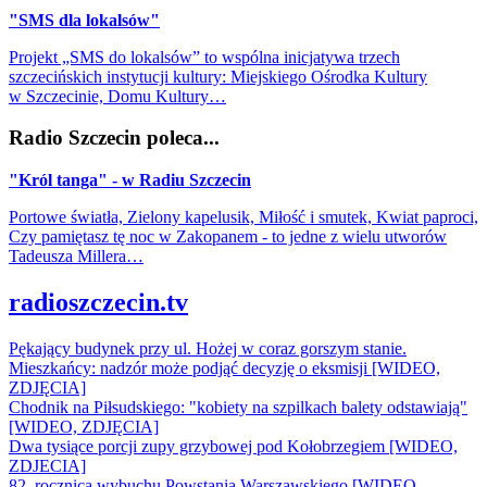
"SMS dla lokalsów"
Projekt „SMS do lokalsów” to wspólna inicjatywa trzech
szczecińskich instytucji kultury: Miejskiego Ośrodka Kultury
w Szczecinie, Domu Kultury…
Radio Szczecin poleca...
"Król tanga" - w Radiu Szczecin
Portowe światła, Zielony kapelusik, Miłość i smutek, Kwiat paproci,
Czy pamiętasz tę noc w Zakopanem - to jedne z wielu utworów
Tadeusza Millera…
radioszczecin.tv
Pękający budynek przy ul. Hożej w coraz gorszym stanie.
Mieszkańcy: nadzór może podjąć decyzję o eksmisji [WIDEO,
ZDJĘCIA]
Chodnik na Piłsudskiego: "kobiety na szpilkach balety odstawiają"
[WIDEO, ZDJĘCIA]
Dwa tysiące porcji zupy grzybowej pod Kołobrzegiem [WIDEO,
ZDJECIA]
82. rocznica wybuchu Powstania Warszawskiego [WIDEO,