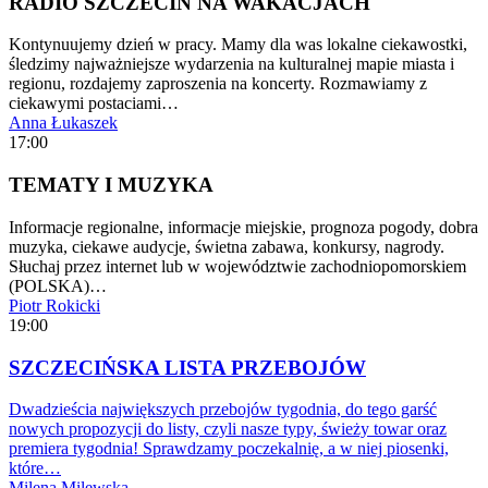
RADIO SZCZECIN NA WAKACJACH
Kontynuujemy dzień w pracy. Mamy dla was lokalne ciekawostki,
śledzimy najważniejsze wydarzenia na kulturalnej mapie miasta i
regionu, rozdajemy zaproszenia na koncerty. Rozmawiamy z
ciekawymi postaciami…
Anna Łukaszek
17:00
TEMATY I MUZYKA
Informacje regionalne, informacje miejskie, prognoza pogody, dobra
muzyka, ciekawe audycje, świetna zabawa, konkursy, nagrody.
Słuchaj przez internet lub w województwie zachodniopomorskiem
(POLSKA)…
Piotr Rokicki
19:00
SZCZECIŃSKA LISTA PRZEBOJÓW
Dwadzieścia największych przebojów tygodnia, do tego garść
nowych propozycji do listy, czyli nasze typy, świeży towar oraz
premiera tygodnia! Sprawdzamy poczekalnię, a w niej piosenki,
które…
Milena Milewska