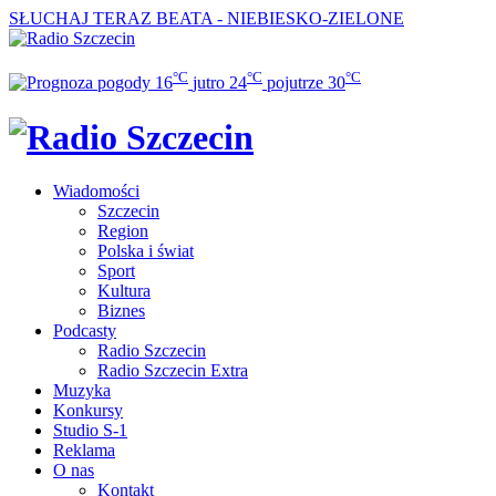
SŁUCHAJ TERAZ
BEATA - NIEBIESKO-ZIELONE
°C
°C
°C
16
jutro
24
pojutrze
30
Wiadomości
Szczecin
Region
Polska i świat
Sport
Kultura
Biznes
Podcasty
Radio Szczecin
Radio Szczecin Extra
Muzyka
Konkursy
Studio S-1
Reklama
O nas
Kontakt