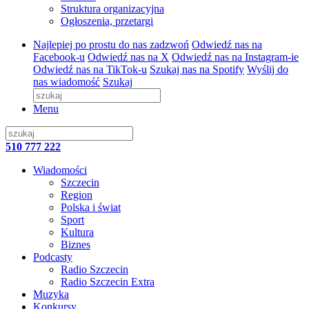
Struktura organizacyjna
Ogłoszenia, przetargi
Najlepiej po prostu do nas zadzwoń
Odwiedź nas na
Facebook-u
Odwiedź nas na X
Odwiedź nas na Instagram-ie
Odwiedź nas na TikTok-u
Szukaj nas na Spotify
Wyślij do
nas wiadomość
Szukaj
Menu
510 777 222
Wiadomości
Szczecin
Region
Polska i świat
Sport
Kultura
Biznes
Podcasty
Radio Szczecin
Radio Szczecin Extra
Muzyka
Konkursy