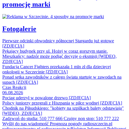
promocję marki
Fotogalerie
Pierwsze odcinki obwodnicy północnej Stargardu już gotowe
[ZDJĘCIA]
Pękający budynek przy ul. Hożej w coraz gorszym stanie.
Mieszkańcy: nadzór może podjąć decyzję o eksmisji [WIDEO,
ZDJĘCIA]
Fundacja Cancer Fighters przekazała 1 mln zł dla dziecięcej
onkologii w Szczecinie [ZDJĘCIA]
Ponad setka zawodników z całego świata startuje w zawodach na
supach [ZDJĘCIA]
Czas Reakcji
06.08.2026
Pociąg uderzył w powalone drzewo [ZDJĘCIA]
Polscy juniorzy przegrali z Hiszpanią w piłce wodnej [ZDJĘCIA]
Chodnik na Piłsudskiego: "kobiety na szpilkach balety odstawiają"
[WIDEO, ZDJĘCIA]
Zadzwoń do studia: 510 777 666
Czujny non stop: 510 777 222
Wyślij do nas wiadomość
Prognoza pogody
radioszczecin.pl
radioszczecinextra.pl
radioszczecin.tv
Biuletyn Informacji Publicznej