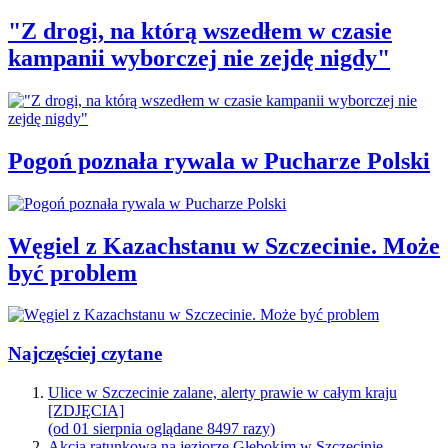
"Z drogi, na którą wszedłem w czasie
kampanii wyborczej nie zejdę nigdy"
Pogoń poznała rywala w Pucharze Polski
Węgiel z Kazachstanu w Szczecinie. Może
być problem
Najczęściej czytane
Ulice w Szczecinie zalane, alerty prawie w całym kraju
[ZDJĘCIA]
(od 01 sierpnia oglądane 8497 razy)
Akcja ratunkowa na jeziorze Głębokim w Szczecinie