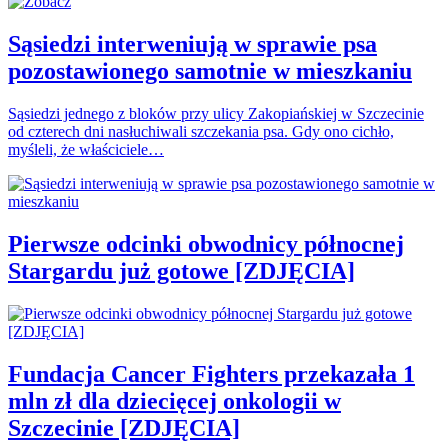
Sąsiedzi interweniują w sprawie psa
pozostawionego samotnie w mieszkaniu
Sąsiedzi jednego z bloków przy ulicy Zakopiańskiej w Szczecinie
od czterech dni nasłuchiwali szczekania psa. Gdy ono cichło,
myśleli, że właściciele…
Pierwsze odcinki obwodnicy północnej
Stargardu już gotowe [ZDJĘCIA]
Fundacja Cancer Fighters przekazała 1
mln zł dla dziecięcej onkologii w
Szczecinie [ZDJĘCIA]