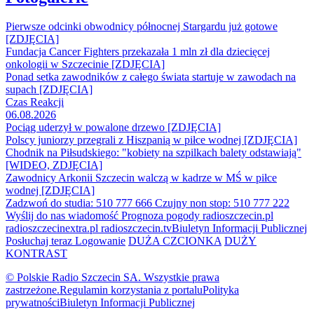
Pierwsze odcinki obwodnicy północnej Stargardu już gotowe
[ZDJĘCIA]
Fundacja Cancer Fighters przekazała 1 mln zł dla dziecięcej
onkologii w Szczecinie [ZDJĘCIA]
Ponad setka zawodników z całego świata startuje w zawodach na
supach [ZDJĘCIA]
Czas Reakcji
06.08.2026
Pociąg uderzył w powalone drzewo [ZDJĘCIA]
Polscy juniorzy przegrali z Hiszpanią w piłce wodnej [ZDJĘCIA]
Chodnik na Piłsudskiego: "kobiety na szpilkach balety odstawiają"
[WIDEO, ZDJĘCIA]
Zawodnicy Arkonii Szczecin walczą w kadrze w MŚ w piłce
wodnej [ZDJĘCIA]
Zadzwoń do studia: 510 777 666
Czujny non stop: 510 777 222
Wyślij do nas wiadomość
Prognoza pogody
radioszczecin.pl
radioszczecinextra.pl
radioszczecin.tv
Biuletyn Informacji Publicznej
Posłuchaj teraz
Logowanie
DUŻA CZCIONKA
DUŻY
KONTRAST
© Polskie Radio Szczecin SA. Wszystkie prawa
zastrzeżone.
Regulamin korzystania z portalu
Polityka
prywatności
Biuletyn Informacji Publicznej