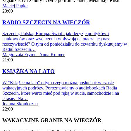
zagładzie. Od Sandry i OMD po Iron Maiden, Metallikę i Rush.
Maciej Papke
20:00
RADIO SZCZECIN NA WIECZÓR
Szczecin, Polska, Europa, Świat - jak decyzje polityków i
naukowców oraz wydarzenia wpływają na otaczającą nas
rzeczywistość? O tym od poniedziałku do czwartku dyskutujemy w
Radiu Szczecin…
Małgorzata Frymus
Anna Kolmer
21:00
KSIĄŻKA NA LATO
W "Książce na lato" o tym czego można posłuchać w czasie
wakacyjnych podróży. Porozmawiamy o audiobookach Radia
Szczecin, które warto mieć pod ręką w aucie, samochodzie i na
tarasie. Na…
Joanna Skonieczna
22:00
WAKACYJNE GRANIE NA WIECZÓR