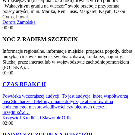
W dzisiejszym (6 sierpnia 2026 roku), trwającym do północy
„Wakacyjnym graniu na wieczór” swoje przeboje przypomną
polscy artyści, m.in. Marika, Reni Jusis, Margaret, Kayah, Oskar
Cyms, Paweł…
Dorota Zamolska
00:00
NOC Z RADIEM SZCZECIN
Informacje regionalne, informacje miejskie, prognoza pogody, dobra
muzyka, ciekawe audycje, świetna zabawa, konkursy, nagrody.
Słuchaj przez internet lub w województwie zachodniopomorskiem
(POLSKA)…
01:00
CZAS REAKCJI
Powtórka wczorajszej audycji. To jest audycja, którą współtworzą
nasi Słuchacze. Telefony i maile dotyczące absurdów dnia
codziennego, niesprawiedliwości czy błędnych decyzji
urzędników…
Krzysztof Kukliński
Sławomir Orlik
02:00
RADIO SZCZECIN NA WIECZÓR