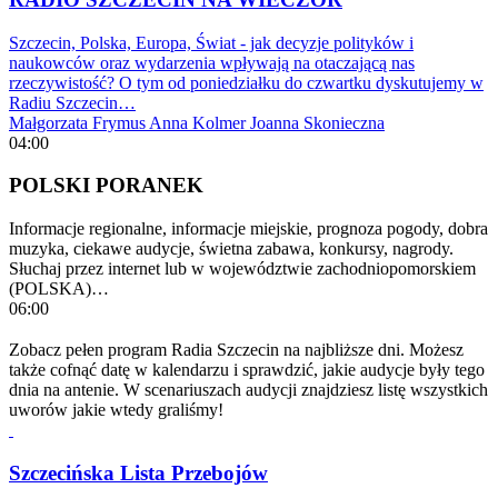
Szczecin, Polska, Europa, Świat - jak decyzje polityków i
naukowców oraz wydarzenia wpływają na otaczającą nas
rzeczywistość? O tym od poniedziałku do czwartku dyskutujemy w
Radiu Szczecin…
Małgorzata Frymus
Anna Kolmer
Joanna Skonieczna
04:00
POLSKI PORANEK
Informacje regionalne, informacje miejskie, prognoza pogody, dobra
muzyka, ciekawe audycje, świetna zabawa, konkursy, nagrody.
Słuchaj przez internet lub w województwie zachodniopomorskiem
(POLSKA)…
06:00
Zobacz pełen program Radia Szczecin na najbliższe dni. Możesz
także cofnąć datę w kalendarzu i sprawdzić, jakie audycje były tego
dnia na antenie. W scenariuszach audycji znajdziesz listę wszystkich
uworów jakie wtedy graliśmy!
Szczecińska Lista Przebojów