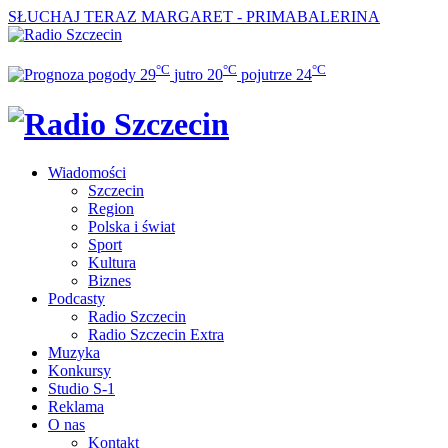
SŁUCHAJ TERAZ
MARGARET - PRIMABALERINA
°C
°C
°C
29
jutro
20
pojutrze
24
Wiadomości
Szczecin
Region
Polska i świat
Sport
Kultura
Biznes
Podcasty
Radio Szczecin
Radio Szczecin Extra
Muzyka
Konkursy
Studio S-1
Reklama
O nas
Kontakt