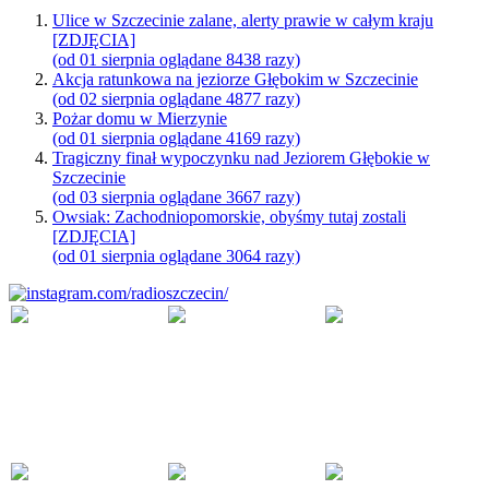
Ulice w Szczecinie zalane, alerty prawie w całym kraju
[ZDJĘCIA]
(od 01 sierpnia oglądane 8438 razy)
Akcja ratunkowa na jeziorze Głębokim w Szczecinie
(od 02 sierpnia oglądane 4877 razy)
Pożar domu w Mierzynie
(od 01 sierpnia oglądane 4169 razy)
Tragiczny finał wypoczynku nad Jeziorem Głębokie w
Szczecinie
(od 03 sierpnia oglądane 3667 razy)
Owsiak: Zachodniopomorskie, obyśmy tutaj zostali
[ZDJĘCIA]
(od 01 sierpnia oglądane 3064 razy)