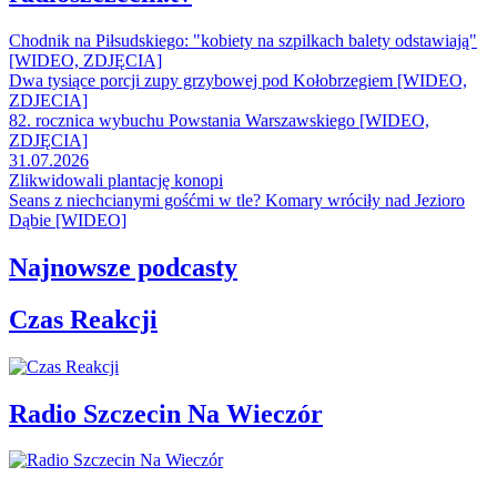
Chodnik na Piłsudskiego: "kobiety na szpilkach balety odstawiają"
[WIDEO, ZDJĘCIA]
Dwa tysiące porcji zupy grzybowej pod Kołobrzegiem [WIDEO,
ZDJECIA]
82. rocznica wybuchu Powstania Warszawskiego [WIDEO,
ZDJĘCIA]
31.07.2026
Zlikwidowali plantację konopi
Seans z niechcianymi gośćmi w tle? Komary wróciły nad Jezioro
Dąbie [WIDEO]
Najnowsze podcasty
Czas Reakcji
Radio Szczecin Na Wieczór