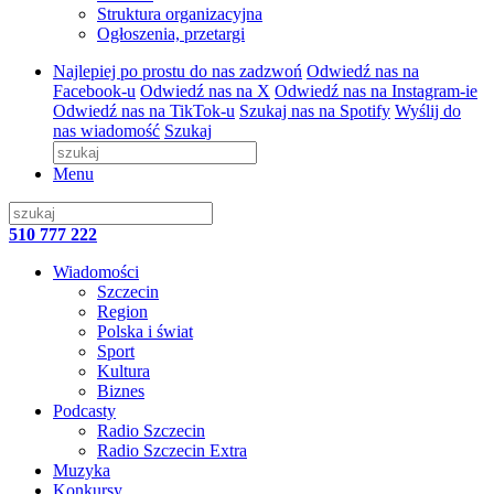
Struktura organizacyjna
Ogłoszenia, przetargi
Najlepiej po prostu do nas zadzwoń
Odwiedź nas na
Facebook-u
Odwiedź nas na X
Odwiedź nas na Instagram-ie
Odwiedź nas na TikTok-u
Szukaj nas na Spotify
Wyślij do
nas wiadomość
Szukaj
Menu
510 777 222
Wiadomości
Szczecin
Region
Polska i świat
Sport
Kultura
Biznes
Podcasty
Radio Szczecin
Radio Szczecin Extra
Muzyka
Konkursy