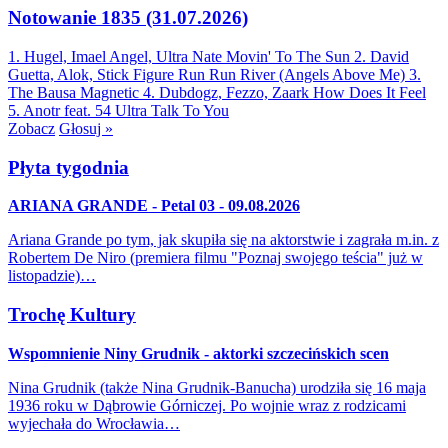
Notowanie 1835 (31.07.2026)
1. Hugel, Imael Angel, Ultra Nate
Movin' To The Sun
2. David
Guetta, Alok, Stick Figure
Run Run River (Angels Above Me)
3.
The Bausa
Magnetic
4. Dubdogz, Fezzo, Zaark
How Does It Feel
5. Anotr feat. 54 Ultra
Talk To You
Zobacz
Głosuj »
Płyta tygodnia
ARIANA GRANDE - Petal 03 - 09.08.2026
Ariana Grande po tym, jak skupiła się na aktorstwie i zagrała m.in. z
Robertem De Niro (premiera filmu "Poznaj swojego teścia" już w
listopadzie)…
Trochę Kultury
Wspomnienie Niny Grudnik - aktorki szczecińskich scen
Nina Grudnik (także Nina Grudnik-Banucha) urodziła się 16 maja
1936 roku w Dąbrowie Górniczej. Po wojnie wraz z rodzicami
wyjechała do Wrocławia…