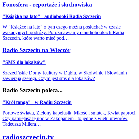
Fonosfera - reportaże i słuchowiska
"Książka na lato" - audiobooki Radia Szczecin
W "Książce na lato" o tym czego można posłuchać w czasie
wakacyjnych podróży. Porozmawiamy o audiobookach Radia
Szczecin, które warto mieć pod…
Radio Szczecin na Wieczór
"SMS dla lokalsów"
Szczecińskie Domy Kultury w Dąbiu, w Skolwinie i Słowianin
zawierają szeregi. Czym jest sms dla lokalsów?
Radio Szczecin poleca...
"Król tanga" - w Radiu Szczecin
Portowe światła, Zielony kapelusik, Miłość i smutek, Kwiat paproci,
Czy pamiętasz tę noc w Zakopanem - to jedne z wielu utworów
Tadeusza Millera…
radioszczecin.tv