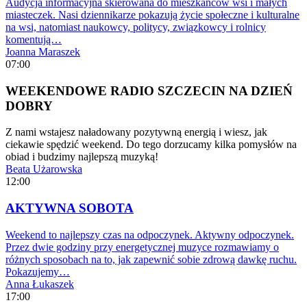
Audycja informacyjna skierowana do mieszkańców wsi i małych
miasteczek. Nasi dziennikarze pokazują życie społeczne i kulturalne
na wsi, natomiast naukowcy, politycy, związkowcy i rolnicy
komentują…
Joanna Maraszek
07:00
WEEKENDOWE RADIO SZCZECIN NA DZIEŃ
DOBRY
Z nami wstajesz naładowany pozytywną energią i wiesz, jak
ciekawie spędzić weekend. Do tego dorzucamy kilka pomysłów na
obiad i budzimy najlepszą muzyką!
Beata Użarowska
12:00
AKTYWNA SOBOTA
Weekend to najlepszy czas na odpoczynek. Aktywny odpoczynek.
Przez dwie godziny przy energetycznej muzyce rozmawiamy o
różnych sposobach na to, jak zapewnić sobie zdrową dawkę ruchu.
Pokazujemy…
Anna Łukaszek
17:00