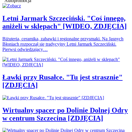
Autopromocja
Letni Jarmark Szczeciński. "Coś innego,
aniżeli w sklepach" [WIDEO, ZDJĘCIA]
Biżuteria, ceramika, zabawki i regionalne przysmaki. Na Jasnych
Błoniach rozpoczął się tradycyjny Letni Jarmark Szczeciński.
Pierwsi odwiedzający…
Ławki przy Rusałce. "Tu jest strasznie"
[ZDJĘCIA]
Wirtualny spacer po Dolinie Dolnej Odry
w centrum Szczecina [ZDJĘCIA]