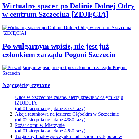
Wirtualny spacer po Dolinie Dolnej Odry
w centrum Szczecina [ZDJĘCIA]
Po wulgarnym wpisie, nie jest już
członkiem zarządu Pogoni Szczecin
Najczęściej czytane
Ulice w Szczecinie zalane, alerty prawie w całym kraju
[ZDJĘCIA]
(od 01 sierpnia oglądane 8537 razy)
Akcja ratunkowa na jeziorze Głębokim w Szczecinie
(od 02 sierpnia oglądane 4980 razy)
Pożar domu w Mierzynie
(od 01 sierpnia oglądane 4280 razy)
Tragiczny finał wypoczynku nad Jeziorem Głębokie w