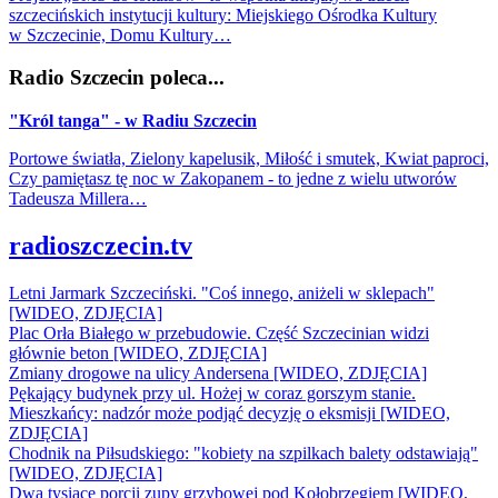
szczecińskich instytucji kultury: Miejskiego Ośrodka Kultury
w Szczecinie, Domu Kultury…
Radio Szczecin poleca...
"Król tanga" - w Radiu Szczecin
Portowe światła, Zielony kapelusik, Miłość i smutek, Kwiat paproci,
Czy pamiętasz tę noc w Zakopanem - to jedne z wielu utworów
Tadeusza Millera…
radioszczecin.tv
Letni Jarmark Szczeciński. "Coś innego, aniżeli w sklepach"
[WIDEO, ZDJĘCIA]
Plac Orła Białego w przebudowie. Część Szczecinian widzi
głównie beton [WIDEO, ZDJĘCIA]
Zmiany drogowe na ulicy Andersena [WIDEO, ZDJĘCIA]
Pękający budynek przy ul. Hożej w coraz gorszym stanie.
Mieszkańcy: nadzór może podjąć decyzję o eksmisji [WIDEO,
ZDJĘCIA]
Chodnik na Piłsudskiego: "kobiety na szpilkach balety odstawiają"
[WIDEO, ZDJĘCIA]
Dwa tysiące porcji zupy grzybowej pod Kołobrzegiem [WIDEO,