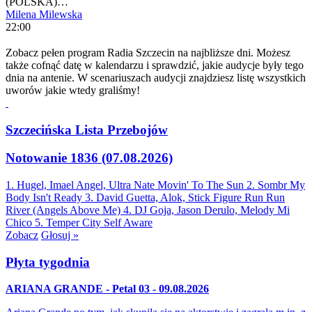
(POLSKA)…
Milena Milewska
22:00
Zobacz pełen program Radia Szczecin na najbliższe dni. Możesz
także cofnąć datę w kalendarzu i sprawdzić, jakie audycje były tego
dnia na antenie. W scenariuszach audycji znajdziesz listę wszystkich
uworów jakie wtedy graliśmy!
Szczecińska Lista Przebojów
Notowanie 1836 (07.08.2026)
1. Hugel, Imael Angel, Ultra Nate
Movin' To The Sun
2. Sombr
My
Body Isn't Ready
3. David Guetta, Alok, Stick Figure
Run Run
River (Angels Above Me)
4. DJ Goja, Jason Derulo, Melody
Mi
Chico
5. Temper City
Self Aware
Zobacz
Głosuj »
Płyta tygodnia
ARIANA GRANDE - Petal 03 - 09.08.2026