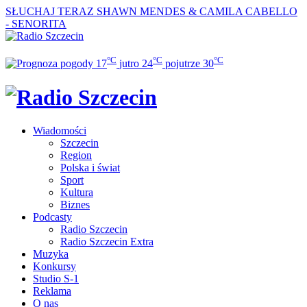
SŁUCHAJ TERAZ
SHAWN MENDES & CAMILA CABELLO
- SENORITA
°C
°C
°C
17
jutro
24
pojutrze
30
Wiadomości
Szczecin
Region
Polska i świat
Sport
Kultura
Biznes
Podcasty
Radio Szczecin
Radio Szczecin Extra
Muzyka
Konkursy
Studio S-1
Reklama
O nas