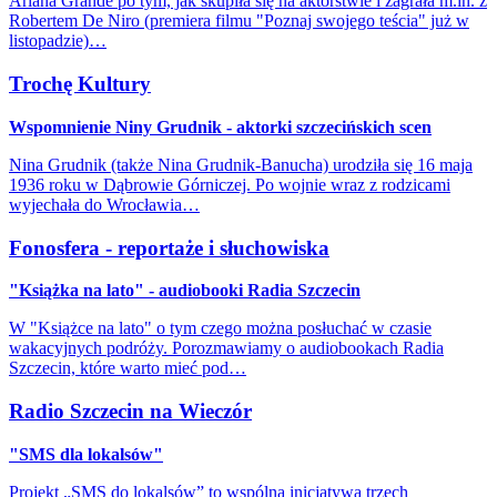
Ariana Grande po tym, jak skupiła się na aktorstwie i zagrała m.in. z
Robertem De Niro (premiera filmu "Poznaj swojego teścia" już w
listopadzie)…
Trochę Kultury
Wspomnienie Niny Grudnik - aktorki szczecińskich scen
Nina Grudnik (także Nina Grudnik-Banucha) urodziła się 16 maja
1936 roku w Dąbrowie Górniczej. Po wojnie wraz z rodzicami
wyjechała do Wrocławia…
Fonosfera - reportaże i słuchowiska
"Książka na lato" - audiobooki Radia Szczecin
W "Książce na lato" o tym czego można posłuchać w czasie
wakacyjnych podróży. Porozmawiamy o audiobookach Radia
Szczecin, które warto mieć pod…
Radio Szczecin na Wieczór
"SMS dla lokalsów"
Projekt „SMS do lokalsów” to wspólna inicjatywa trzech