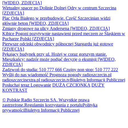
[WIDEO, ZDJĘCIA]
Wirtualny spacer po Dolinie Dolnej Odry w centrum Szczecina
[ZDJĘCIA]
Plac Orła Białego w przebudowie. Część Szczecinian widzi
głównie beton [WIDEO, ZDJĘCIA]
Zmiany drogowe na ulicy Andersena [WIDEO, ZDJĘCIA]
Kibice Pogoni pozytywnie nastawieni przed meczem ze Śląskiem w
Pucharze Polski [ZDJĘCIA]
Pierwsze odcinki obwodnicy północnej Stargardu już gotowe
[ZDJĘCIA]
Pękający budynek przy ul. Hożej w coraz gorszym stanie.
Mieszkańcy: nadzór może podjąć decyzję o eksmisji [WIDEO,
ZDJĘCIA]
Zadzwoń do studia: 510 777 666
Czujny non stop: 510 777 222
Wyślij do nas wiadomość
Prognoza pogody
radioszczecin.pl
radioszczecinextra.pl
radioszczecin.tv
Biuletyn Informacji Publicznej
Posłuchaj teraz
Logowanie
DUŻA CZCIONKA
DUŻY
KONTRAST
© Polskie Radio Szczecin SA. Wszystkie prawa
zastrzeżone.
Regulamin korzystania z portalu
Polityka
prywatności
Biuletyn Informacji Publicznej