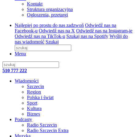
Kontakt
Struktura organizacyjna
Ogłoszenia, przetargi
Najlepiej po prostu do nas zadzwoń
Odwiedź nas na
Facebook-u
Odwiedź nas na X
Odwiedź nas na Instagram-ie
Odwiedź nas na TikTok-u
Szukaj nas na Spotify
Wyślij do
nas wiadomość
Szukaj
Menu
510 777 222
Wiadomości
Szczecin
Region
Polska i świat
Sport
Kultura
Biznes
Podcasty
Radio Szczecin
Radio Szczecin Extra
Muzyka