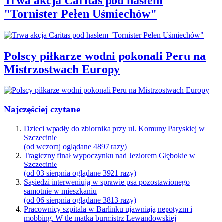
Trwa akcja Caritas pod hasłem
"Tornister Pełen Uśmiechów"
Polscy piłkarze wodni pokonali Peru na
Mistrzostwach Europy
Najczęściej czytane
Dzieci wpadły do zbiornika przy ul. Komuny Paryskiej w
Szczecinie
(od wczoraj oglądane 4897 razy)
Tragiczny finał wypoczynku nad Jeziorem Głębokie w
Szczecinie
(od 03 sierpnia oglądane 3921 razy)
Sąsiedzi interweniują w sprawie psa pozostawionego
samotnie w mieszkaniu
(od 06 sierpnia oglądane 3813 razy)
Pracownicy szpitala w Barlinku ujawniają nepotyzm i
mobbing. W tle matka burmistrz Lewandowskiej