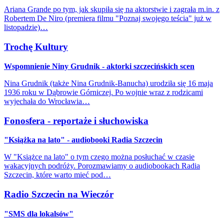
Ariana Grande po tym, jak skupiła się na aktorstwie i zagrała m.in. z
Robertem De Niro (premiera filmu "Poznaj swojego teścia" już w
listopadzie)…
Trochę Kultury
Wspomnienie Niny Grudnik - aktorki szczecińskich scen
Nina Grudnik (także Nina Grudnik-Banucha) urodziła się 16 maja
1936 roku w Dąbrowie Górniczej. Po wojnie wraz z rodzicami
wyjechała do Wrocławia…
Fonosfera - reportaże i słuchowiska
"Książka na lato" - audiobooki Radia Szczecin
W "Książce na lato" o tym czego można posłuchać w czasie
wakacyjnych podróży. Porozmawiamy o audiobookach Radia
Szczecin, które warto mieć pod…
Radio Szczecin na Wieczór
"SMS dla lokalsów"