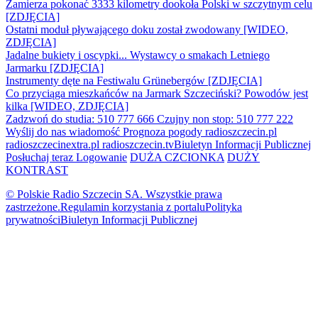
Zamierza pokonać 3333 kilometry dookoła Polski w szczytnym celu
[ZDJĘCIA]
Ostatni moduł pływającego doku został zwodowany [WIDEO,
ZDJĘCIA]
Jadalne bukiety i oscypki... Wystawcy o smakach Letniego
Jarmarku [ZDJĘCIA]
Instrumenty dęte na Festiwalu Grünebergów [ZDJĘCIA]
Co przyciąga mieszkańców na Jarmark Szczeciński? Powodów jest
kilka [WIDEO, ZDJĘCIA]
Zadzwoń do studia: 510 777 666
Czujny non stop: 510 777 222
Wyślij do nas wiadomość
Prognoza pogody
radioszczecin.pl
radioszczecinextra.pl
radioszczecin.tv
Biuletyn Informacji Publicznej
Posłuchaj teraz
Logowanie
DUŻA CZCIONKA
DUŻY
KONTRAST
© Polskie Radio Szczecin SA. Wszystkie prawa
zastrzeżone.
Regulamin korzystania z portalu
Polityka
prywatności
Biuletyn Informacji Publicznej