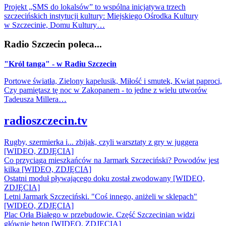
Projekt „SMS do lokalsów” to wspólna inicjatywa trzech
szczecińskich instytucji kultury: Miejskiego Ośrodka Kultury
w Szczecinie, Domu Kultury…
Radio Szczecin poleca...
"Król tanga" - w Radiu Szczecin
Portowe światła, Zielony kapelusik, Miłość i smutek, Kwiat paproci,
Czy pamiętasz tę noc w Zakopanem - to jedne z wielu utworów
Tadeusza Millera…
radioszczecin.tv
Rugby, szermierka i... zbijak, czyli warsztaty z gry w juggera
[WIDEO, ZDJĘCIA]
Co przyciąga mieszkańców na Jarmark Szczeciński? Powodów jest
kilka [WIDEO, ZDJĘCIA]
Ostatni moduł pływającego doku został zwodowany [WIDEO,
ZDJĘCIA]
Letni Jarmark Szczeciński. "Coś innego, aniżeli w sklepach"
[WIDEO, ZDJĘCIA]
Plac Orła Białego w przebudowie. Część Szczecinian widzi
głównie beton [WIDEO, ZDJĘCIA]