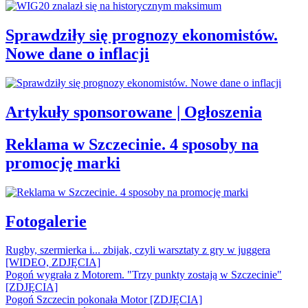
Sprawdziły się prognozy ekonomistów.
Nowe dane o inflacji
Artykuły sponsorowane | Ogłoszenia
Reklama w Szczecinie. 4 sposoby na
promocję marki
Fotogalerie
Rugby, szermierka i... zbijak, czyli warsztaty z gry w juggera
[WIDEO, ZDJĘCIA]
Pogoń wygrała z Motorem. "Trzy punkty zostają w Szczecinie"
[ZDJĘCIA]
Pogoń Szczecin pokonała Motor [ZDJĘCIA]