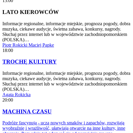
13:00
LATO KIEROWCÓW
Informacje regionalne, informacje miejskie, prognoza pogody, dobra
muzyka, ciekawe audycje, świetna zabawa, konkursy, nagrody.
Słuchaj przez internet lub w województwie zachodniopomorskiem
(POLSKA)…
Piotr Rokicki
Maciej Papke
18:00
TROCHĘ KULTURY
Informacje regionalne, informacje miejskie, prognoza pogody, dobra
muzyka, ciekawe audycje, świetna zabawa, konkursy, nagrody.
Słuchaj przez internet lub w województwie zachodniopomorskiem
(POLSKA)…
Agata Rokicka
20:00
MACHINA CZASU
Podróże fascynują - uczą nowych smaków i zapachów, rozwijają
wyobraźnię i wrażliwość, ułatwiają otwarcie na inne kultury, inne