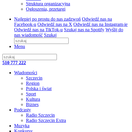
Struktura organizacyjna
Ogłoszenia, przetargi
Najlepiej po prostu do nas zadzwoń
Odwiedź nas na
Facebook-u
Odwiedź nas na X
Odwiedź nas na Instagram-ie
Odwiedź nas na TikTok-u
Szukaj nas na Spotify
Wyślij do
nas wiadomość
Szukaj
Menu
510 777 222
Wiadomości
Szczecin
Region
Polska i świat
Sport
Kultura
Biznes
Podcasty
Radio Szczecin
Radio Szczecin Extra
Muzyka
Konkursy