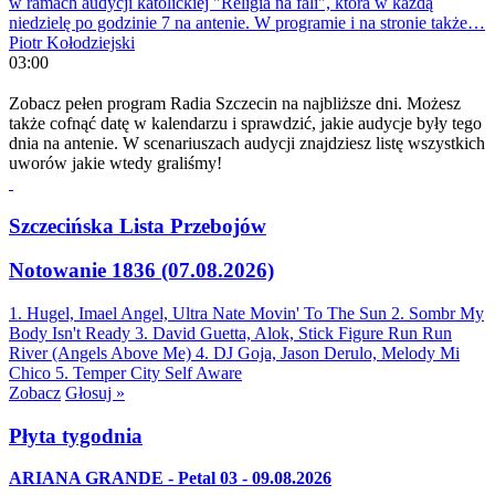
w ramach audycji katolickiej "Religia na fali", która w każdą
niedzielę po godzinie 7 na antenie. W programie i na stronie także…
Piotr Kołodziejski
03:00
Zobacz pełen program Radia Szczecin na najbliższe dni. Możesz
także cofnąć datę w kalendarzu i sprawdzić, jakie audycje były tego
dnia na antenie. W scenariuszach audycji znajdziesz listę wszystkich
uworów jakie wtedy graliśmy!
Szczecińska Lista Przebojów
Notowanie 1836 (07.08.2026)
1. Hugel, Imael Angel, Ultra Nate
Movin' To The Sun
2. Sombr
My
Body Isn't Ready
3. David Guetta, Alok, Stick Figure
Run Run
River (Angels Above Me)
4. DJ Goja, Jason Derulo, Melody
Mi
Chico
5. Temper City
Self Aware
Zobacz
Głosuj »
Płyta tygodnia
ARIANA GRANDE - Petal 03 - 09.08.2026