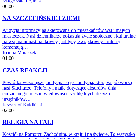
Małgorzata Frymus
00:00
NA SZCZECIŃSKIEJ ZIEMI
Audycja informacyjna skierowana do mieszkańców wsi i małych
miasteczek. Nasi dziennikarze pokazują życie społeczne i kulturalne
na wsi, natomiast naukowcy, politycy, związkowcy i rolnicy
komentują…
Joanna Maraszek
01:00
CZAS REAKCJI
Powtórka wczorajszej audycji. To jest audycja, którą współtworzą
nasi Słuchacze. Telefony i maile dotyczące absurdów dnia
codziennego, niesprawiedliwości czy błędnych decyzji
urzędników…
Krzysztof Kukliński
02:00
RELIGIA NA FALI
Kościół na Pomorzu Zachodnim, w kraju i na świecie. To wszystko