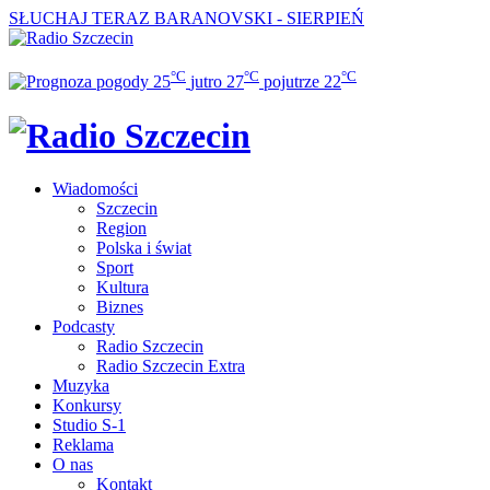
SŁUCHAJ TERAZ
BARANOVSKI - SIERPIEŃ
°C
°C
°C
25
jutro
27
pojutrze
22
Wiadomości
Szczecin
Region
Polska i świat
Sport
Kultura
Biznes
Podcasty
Radio Szczecin
Radio Szczecin Extra
Muzyka
Konkursy
Studio S-1
Reklama
O nas
Kontakt