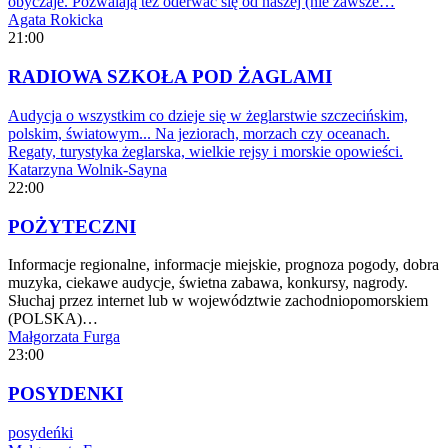
obyczaje. Pozwalają też oderwać się od naszej (nie zawsze…
Agata Rokicka
21:00
RADIOWA SZKOŁA POD ŻAGLAMI
Audycja o wszystkim co dzieje się w żeglarstwie szczecińskim,
polskim, światowym... Na jeziorach, morzach czy oceanach.
Regaty, turystyka żeglarska, wielkie rejsy i morskie opowieści.
Katarzyna Wolnik-Sayna
22:00
POŻYTECZNI
Informacje regionalne, informacje miejskie, prognoza pogody, dobra
muzyka, ciekawe audycje, świetna zabawa, konkursy, nagrody.
Słuchaj przez internet lub w województwie zachodniopomorskiem
(POLSKA)…
Małgorzata Furga
23:00
POSYDENKI
posydeńki